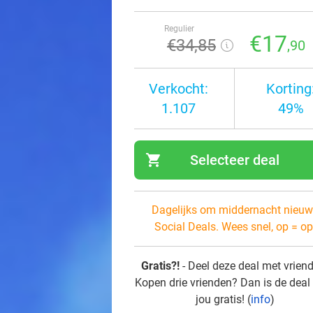
Regulier
€17
€34
,85
,90
Verkocht:
Korting
1.107
49%
shopping_cart
Selecteer deal
navi
Dagelijks om middernacht nieuw
Social Deals. Wees snel, op = op
Gratis?!
- Deel deze deal met vrien
Kopen drie vrienden? Dan is de deal
jou gratis! (
info
)