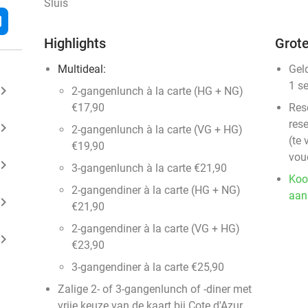
Sluis
l
Highlights
Grote
Multideal:
Gel
1 s
ard_arrow_right
2-gangenlunch à la carte (HG + NG)
€17,90
Res
rese
ard_arrow_right
2-gangenlunch à la carte (VG + HG)
(te 
€19,90
vou
ard_arrow_right
3-gangenlunch à la carte €21,90
Koo
2-gangendiner à la carte (HG + NG)
aan
ard_arrow_right
€21,90
2-gangendiner à la carte (VG + HG)
ard_arrow_right
€23,90
3-gangendiner à la carte €25,90
Zalige 2- of 3-gangenlunch of -diner met
vrije keuze van de kaart bij Cote d'Azur