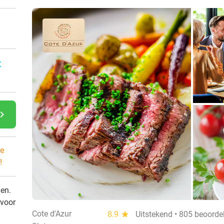
:
gate_next
e
!
den.
 voor
Cote d'Azur
8.9
star
Uitstekend • 805 beoorde