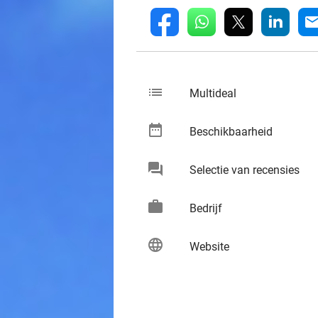
whatsapp
linkedin
fb
mai
list
keybo
Multideal
date_range
keybo
Beschikbaarheid
chat
keybo
Selectie van recensies
work
keybo
Bedrijf
language
keybo
Website