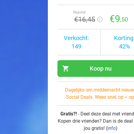
Regulier
€9
€16
,45
,50
Verkocht:
Korting
149
42%
shopping_cart
Koop nu
navi
Dagelijks om middernacht nieuw
Social Deals. Wees snel, op = op
Gratis?!
- Deel deze deal met vrien
Kopen drie vrienden? Dan is de deal
jou gratis! (
info
)