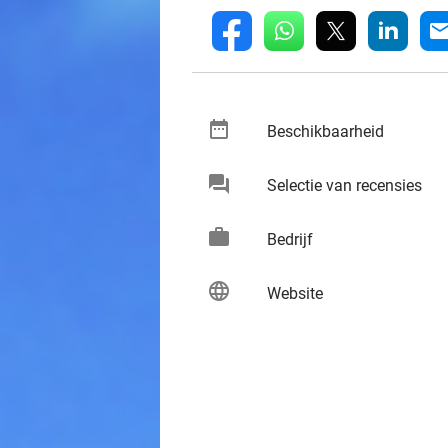
whatsapp
linkedin
fb
mai
date_range
keybo
Beschikbaarheid
chat
keybo
Selectie van recensies
work
keybo
Bedrijf
language
keybo
Website