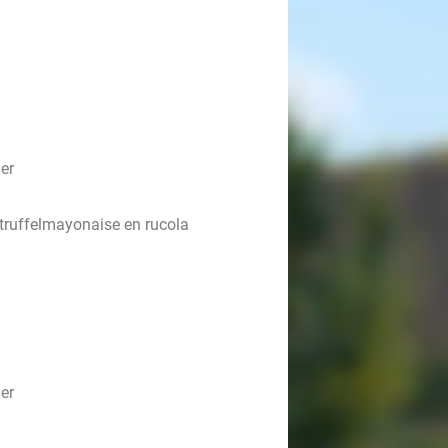
er
truffelmayonaise en rucola
er