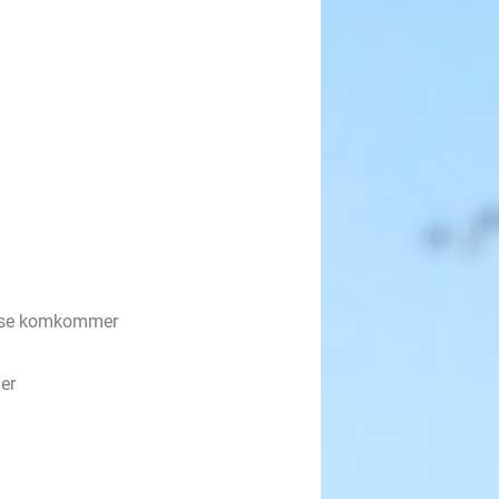
verse komkommer
er