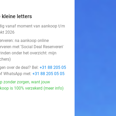
 kleine letters
dig vanaf moment van aankoop t/m
okt 2026
erveren:
na aankoop online
rveren met 'Social Deal Reserveren'
vinden onder het overzicht:
mijn
chers
)
gen over de deal? Bel:
+31 88 205 05
f WhatsApp met:
+31 88 205 05 05
p zonder zorgen, want jouw
koop is 100% verzekerd (meer info)