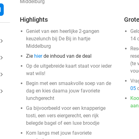
Middelburg
l
Highlights
Grote
Geniet van een heerlijke 2-gangen
Gel
keuzelunch bij De Bij in hartje
14 
ard_arrow_right
Middelburg
Res
Zie
hier
de inhoud van de deal
rese
ard_arrow_right
(te 
Op de uitgebreide kaart staat voor ieder
vou
wat wils!
ard_arrow_right
Vra
Begin met een smaakvolle soep van de
05
o
ard_arrow_right
dag en kies daarna jouw favoriete
lunchgerecht
Koo
aan
Ga bijvoorbeeld voor een knapperige
tosti, een vers eiergerecht, een rijk
belegde bagel of een luxe broodje
Kom langs met jouw favoriete