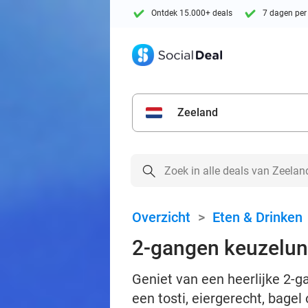
Ontdek 15.000+ deals
7 dagen per
Zeeland
Overzicht
>
Eten & Drinken
2-gangen keuzelunc
Geniet van een heerlijke 2-g
een tosti, eiergerecht, bagel 