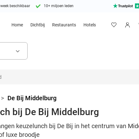
 week beschikbaar
10+ miljoen leden
Home
Dichtbij
Restaurants
Hotels
keyboard_arrow_down
>
De Bij Middelburg
h bij De Bij Middelburg
angen keuzelunch bij De Bij in het centrum van Mi
of luxe broodje