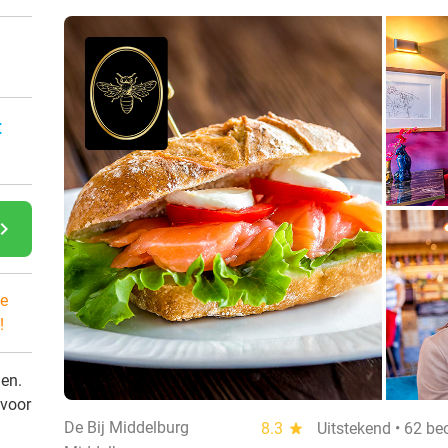
:
gate_next
e
!
den.
 voor
De Bij Middelburg
8.3
star
Uitstekend • 62 be