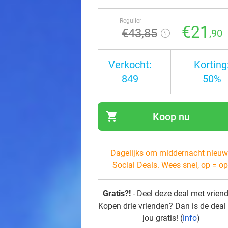
Regulier
€21
€43
,85
,90
Verkocht:
Korting
849
50%
shopping_cart
Koop nu
navi
Dagelijks om middernacht nieuw
Social Deals. Wees snel, op = op
Gratis?!
- Deel deze deal met vrien
Kopen drie vrienden? Dan is de deal
jou gratis! (
info
)