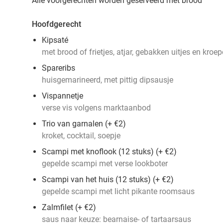
Alle voorgerechten worden geserveerd met brood
Hoofdgerecht
Kipsaté
met brood of frietjes, atjar, gebakken uitjes en kroe
Spareribs
huisgemarineerd, met pittig dipsausje
Vispannetje
verse vis volgens marktaanbod
Trio van garnalen (+ €2)
kroket, cocktail, soepje
Scampi met knoflook (12 stuks) (+ €2)
gepelde scampi met verse lookboter
Scampi van het huis (12 stuks) (+ €2)
gepelde scampi met licht pikante roomsaus
Zalmfilet (+ €2)
saus naar keuze: bearnaise- of tartaarsaus