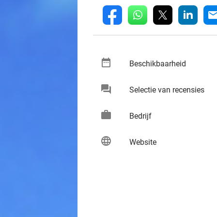
whatsapp
linkedin
fb
mai
date_range
keybo
Beschikbaarheid
chat
keybo
Selectie van recensies
work
keybo
Bedrijf
language
keybo
Website