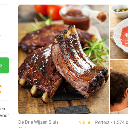
:
gate_next
e
!
den.
 voor
De Drie Wijzen Sluis
9.8
star
Perfect • 1.574 