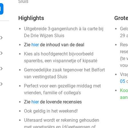
Sluis
l
Highlights
Grote
Uitgebreide 3-gangenlunch à la carte bij
Gel
De Drie Wijzen Sluis
29 
ard_arrow_right
Zie
hier
de inhoud van de deal
Res
rese
ard_arrow_right
Kies als hoofdgerecht bijvoorbeeld
(te 
spareribs, een vispannetje of kipsaté
vou
ard_arrow_right
Gemoedelijke zaak tegenover het Belfort
Vra
van vestingstad Sluis
05
o
ard_arrow_right
Perfect voor een gezellige middag met
Koo
vrienden, familie of collega's
aan
Zie
hier
de lovende recensies
Ook geldig in het weekend!
Uiteraard wordt er rekening gehouden
met vegetariërs en (di)eetwensen of