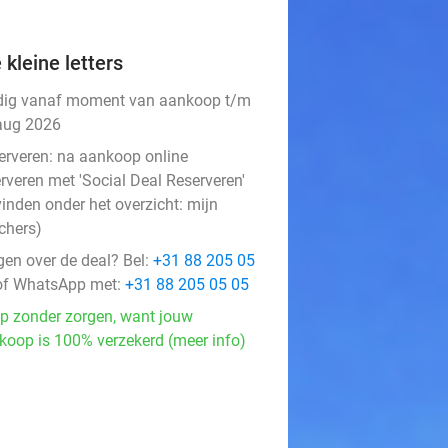
 kleine letters
dig vanaf moment van aankoop t/m
aug 2026
erveren:
na aankoop online
rveren met 'Social Deal Reserveren'
vinden onder het overzicht:
mijn
chers
)
gen over de deal? Bel:
+31 88 205 05
f WhatsApp met:
+31 88 205 05 05
p zonder zorgen, want jouw
koop is 100% verzekerd (meer info)