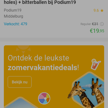
holes) + bitterballen bij Podium19
Podium19
9.6
star
Middelburg
Verkocht: 479
€31
Regulier
€19
,95
Ontdek de leukste
zomervakantiedeals
!
Bekijk nu