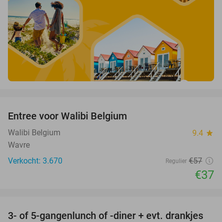
favorite_border
Entree voor Walibi Belgium
35%
Walibi Belgium
9.4
star
Wavre
Verkocht: 3.670
€57
Regulier
€37
favorite_border
3- of 5-gangenlunch of -diner + evt. drankjes
16%