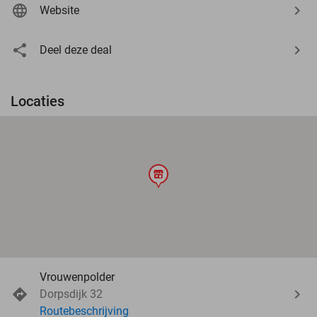
Website
Deel deze deal
Locaties
store
Vrouwenpolder
Dorpsdijk 32
Routebeschrijving