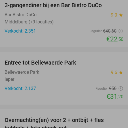
3-gangendiner bij een Bar Bistro DuCo
45%
Bar Bistro DuCo
9.0
star
Middelburg (+9 locaties)
Verkocht: 2.351
€40
,60
Regulier
€22
,50
favorite_border
Entree tot Bellewaerde Park
38%
Bellewaerde Park
9.6
star
Ieper
Verkocht: 2.137
€50
Regulier
€31
,20
favorite_border
Overnachting(en) voor 2 + ontbijt + fles
42%