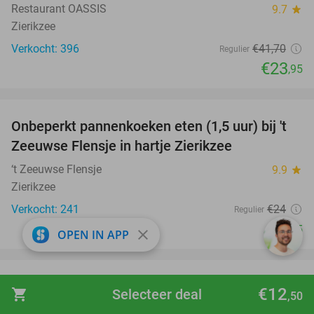
Restaurant OASSIS
9.7
star
Zierikzee
Verkocht: 396
€41
,70
Regulier
€23
,95
favorite_border
Onbeperkt pannenkoeken eten (1,5 uur) bij 't
67%
Zeeuwse Flensje in hartje Zierikzee
‘t Zeeuwse Flensje
9.9
star
Zierikzee
Verkocht: 241
€24
Regulier
€7
,95
close
OPEN IN APP
favorite_border
Entree voor Ouwehands Dierenpark Rhenen
19%
€12
shopping_cart
Selecteer deal
,50
Ouwehands Dierenpark Rhenen
9.5
star