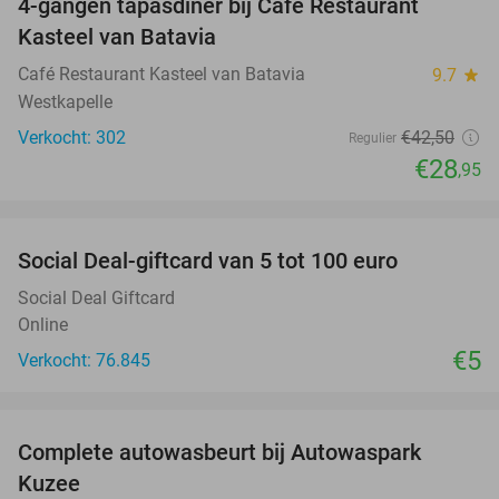
4-gangen tapasdiner bij Café Restaurant
32%
Kasteel van Batavia
Café Restaurant Kasteel van Batavia
9.7
star
Westkapelle
Verkocht: 302
€42
,50
Regulier
€28
,95
favorite_border
Social Deal-giftcard van 5 tot 100 euro
Social Deal Giftcard
Online
€5
Verkocht: 76.845
favorite_border
Complete autowasbeurt bij Autowaspark
38%
Kuzee