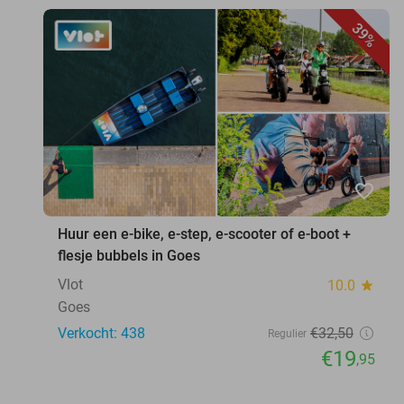
39%
favorite_border
Huur een e-bike, e-step, e-scooter of e-boot +
flesje bubbels in Goes
Vlot
10.0
star
Goes
Verkocht: 438
€32
,50
Regulier
€19
,95