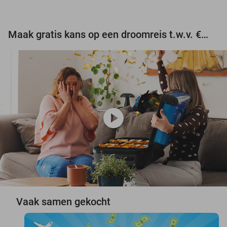
Maak gratis kans op een droomreis t.w.v. €3.000!
play_circle
Vaak samen gekocht