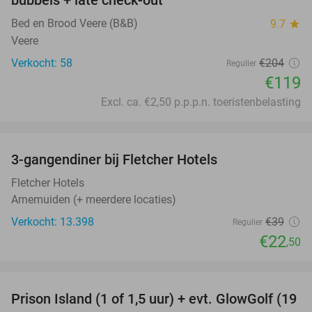
bubbels + late check-out
Bed en Brood Veere (B&B)
9.7
star
Veere
Verkocht: 58
€204
Regulier
€119
Excl. ca. €2,50 p.p.p.n. toeristenbelasting
favorite_border
3-gangendiner bij Fletcher Hotels
42%
Fletcher Hotels
Arnemuiden (+ meerdere locaties)
Verkocht: 13.398
€39
Regulier
€22
,50
favorite_border
Prison Island (1 of 1,5 uur) + evt. GlowGolf (19
36%