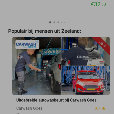
€32
,50
Populair bij mensen uit Zeeland:
36%
favorite_border
Uitgebreide autowasbeurt bij Carwash Goes
Carwash Goes
9.7
star