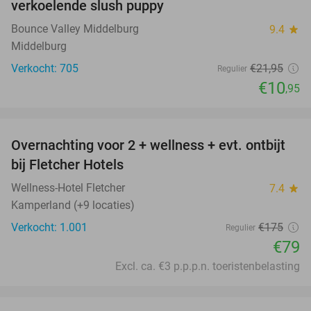
verkoelende slush puppy
Bounce Valley Middelburg
9.4
star
Middelburg
Verkocht: 705
€21
,95
Regulier
€10
,95
favorite_border
Overnachting voor 2 + wellness + evt. ontbijt
55%
bij Fletcher Hotels
Wellness-Hotel Fletcher
7.4
star
Kamperland (+9 locaties)
Verkocht: 1.001
€175
Regulier
€79
Excl. ca. €3 p.p.p.n. toeristenbelasting
favorite_border