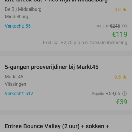
De Bij Middelburg
8.3
star
Middelburg
Verkocht: 55
€246
Regulier
€119
Excl. ca. €2,75 p.p.p.n. toeristenbelasting
favorite_border
5-gangen proeverijdiner bij Markt45
34%
Markt 45
9.5
star
Vlissingen
Verkocht: 612
€59
,05
Regulier
€39
favorite_border
Entree Bounce Valley (2 uur) + sokken +
50%