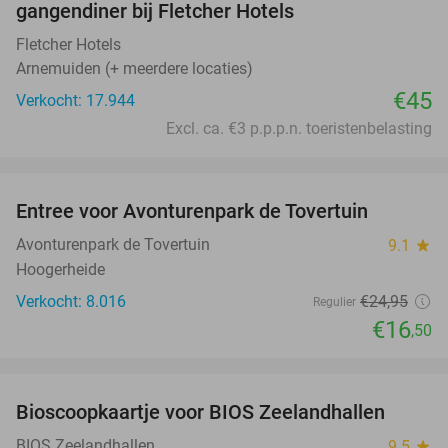
gangendiner bij Fletcher Hotels
Fletcher Hotels
Arnemuiden (+ meerdere locaties)
€45
Verkocht: 17.944
Excl. ca. €3 p.p.p.n. toeristenbelasting
favorite_border
Entree voor Avonturenpark de Tovertuin
34%
Avonturenpark de Tovertuin
9.1
star
Hoogerheide
Verkocht: 8.016
€24
,95
Regulier
€16
,50
favorite_border
Bioscoopkaartje voor BIOS Zeelandhallen
31%
BIOS Zeelandhallen
9.5
star