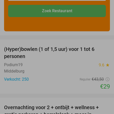
Zoek Restaurant
favorite_border
(Hyper)bowlen (1 of 1,5 uur) voor 1 tot 6
33%
personen
Podium19
9.6
star
Middelburg
Verkocht: 250
€43
,50
Regulier
€29
favorite_border
Overnachting voor 2 + ontbijt + wellness +
33%