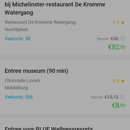
bij Michelinster-restaurant De Kromme
Watergang
Restaurant De Kromme Watergang
9.9
star
Hoofdplaat
Verkocht: 38
€98
Regulier
€82
,50
favorite_border
Entree museum (90 min)
41%
Chocolate Lovers
8.8
star
Middelburg
Verkocht: 306
€15
,15
Regulier
€8
,95
favorite_border
Entree voor BLUE Wellnessresorts