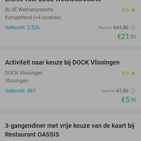
48%
BLUE Wellnessresorts
8.8
star
Kamperland (+4 locaties)
Verkocht: 2.526
€41
,50
Regulier
€21
,50
favorite_border
Activiteit naar keuze bij DOCK Vlissingen
27%
DOCK Vlissingen
8.8
star
Vlissingen
Verkocht: 487
€7
,50
Regulier
€5
,50
favorite_border
3-gangendiner met vrije keuze van de kaart bij
43%
Restaurant OASSIS