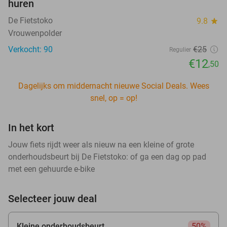
huren
De Fietstoko
9.8
star
Vrouwenpolder
Verkocht: 90
€25
Regulier
€12
,50
Dagelijks om middernacht nieuwe Social Deals. Wees
snel, op = op!
In het kort
Jouw fiets rijdt weer als nieuw na een kleine of grote
onderhoudsbeurt bij De Fietstoko: of ga een dag op pad
met een gehuurde e-bike
Selecteer jouw deal
Kleine onderhoudsbeurt
50%