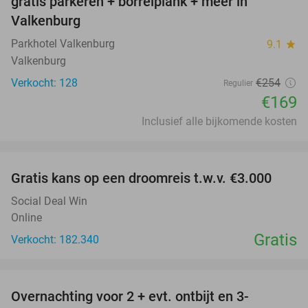
gratis parkeren + borrelplank + meer in
Valkenburg
Parkhotel Valkenburg
9.1
star
Valkenburg
Verkocht: 128
€254
Regulier
€169
Inclusief alle bijkomende kosten
favorite_border
Gratis kans op een droomreis t.w.v. €3.000
Social Deal Win
Online
Gratis
Verkocht: 182.340
favorite_border
Overnachting voor 2 + evt. ontbijt en 3-