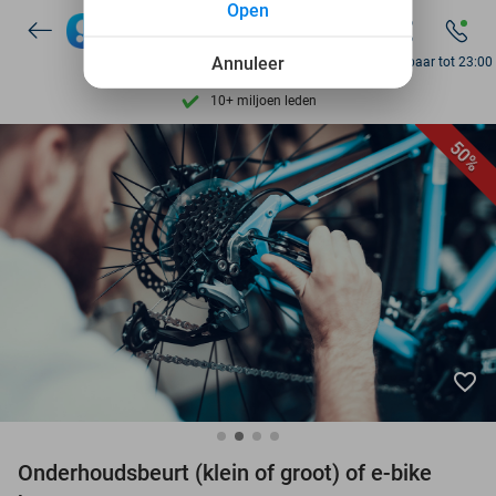
Open
Ontdek 15.000+ deals
7 dagen per week beschikbaar
Annuleer
Bereikbaar tot 23:00
10+ miljoen leden
9,4
op basis van
205.826 reviews
50%
Ontdek 15.000+ deals
7 dagen per week beschikbaar
10+ miljoen leden
favorite_border
Onderhoudsbeurt (klein of groot) of e-bike