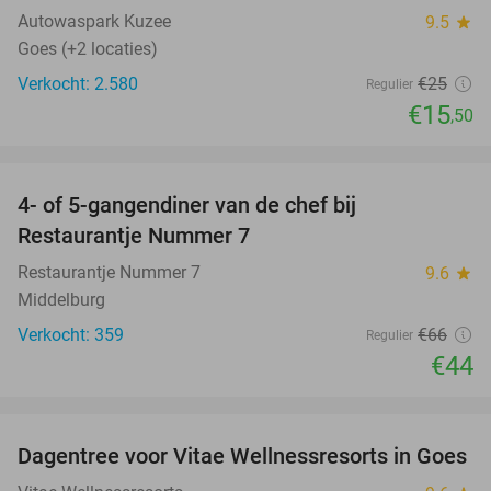
Autowaspark Kuzee
9.5
star
Goes (+2 locaties)
Verkocht: 2.580
€25
Regulier
€15
,50
favorite_border
4- of 5-gangendiner van de chef bij
33%
Restaurantje Nummer 7
Restaurantje Nummer 7
9.6
star
Middelburg
Verkocht: 359
€66
Regulier
€44
favorite_border
Dagentree voor Vitae Wellnessresorts in Goes
49%