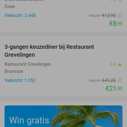
Goes
Verkocht: 2.448
€12
,95
Regulier
€8
,95
favorite_border
3-gangen keuzediner bij Restaurant
48%
Grevelingen
Restaurant Grevelingen
9.6
star
Bruinisse
Verkocht: 1.052
€41
,20
Regulier
€21
,50
Win gratis