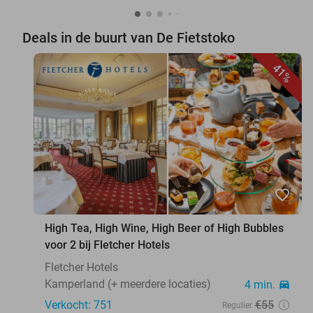
Deals in de buurt van De Fietstoko
41%
favorite_border
High Tea, High Wine, High Beer of High Bubbles
voor 2 bij Fletcher Hotels
Fletcher Hotels
Kamperland (+ meerdere locaties)
4 min.
directions_car
Verkocht: 751
€55
Regulier