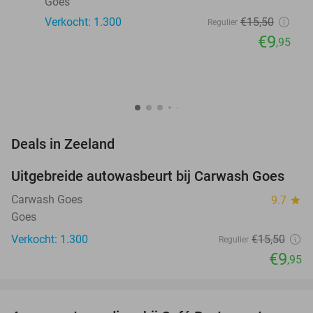
Goes
Verkocht: 1.300
€15
,50
Regulier
€9
,95
favorite_border
Deals in Zeeland
Uitgebreide autowasbeurt bij Carwash Goes
36%
Carwash Goes
9.7
star
Goes
Verkocht: 1.300
€15
,50
Regulier
€9
,95
favorite_border