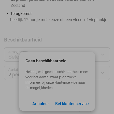
Zeeland
Terugkomst
heerlijk 12-uurtje met keuze uit een vlees- of visplankje
Beschikbaarheid
Arrangement
Selecteer jouw deal
Geen beschikbaarheid
Aantal personen:
Helaas, er is geen beschikbaarheid meer
2 personen
voor het aantal waar je op zoekt.
Informeer bij onze klantenservice naar
de mogelijkheden
augustus 2026
Ma
Di
Wo
Do
Vr
Za
Zo
Annuleer
Bel klantenservice
1
2