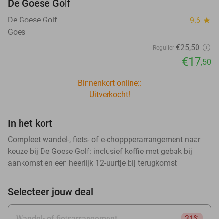
De Goese Golf
De Goese Golf
9.6
star
Goes
€25
,50
Regulier
€17
,50
Binnenkort online::
Uitverkocht!
In het kort
Compleet wandel-, fiets- of e-choppperarrangement naar
keuze bij De Goese Golf: inclusief koffie met gebak bij
aankomst en een heerlijk 12-uurtje bij terugkomst
Selecteer jouw deal
Wandel- of fietsarrangement
31%