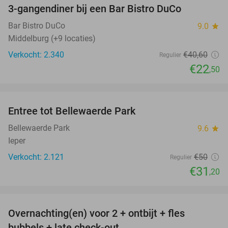
3-gangendiner bij een Bar Bistro DuCo
45%
Bar Bistro DuCo
9.0
star
Middelburg (+9 locaties)
Verkocht: 2.340
€40
,60
Regulier
€22
,50
favorite_border
Entree tot Bellewaerde Park
38%
Bellewaerde Park
9.6
star
Ieper
Verkocht: 2.121
€50
Regulier
€31
,20
favorite_border
Overnachting(en) voor 2 + ontbijt + fles
42%
bubbels + late check-out