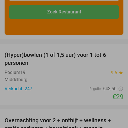
Zoek Restaurant
favorite_border
(Hyper)bowlen (1 of 1,5 uur) voor 1 tot 6
33%
personen
Podium19
9.6
star
Middelburg
Verkocht: 247
€43
,50
Regulier
€29
favorite_border
Overnachting voor 2 + ontbijt + wellness +
33%