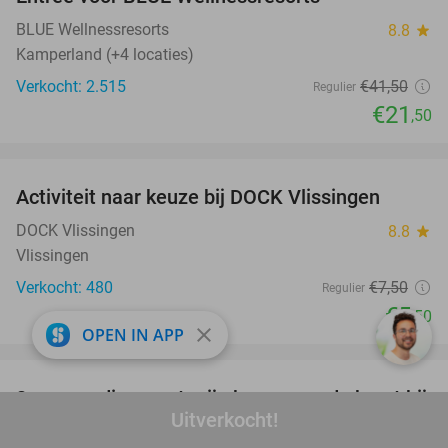
48%
BLUE Wellnessresorts
8.8
star
Kamperland (+4 locaties)
Verkocht: 2.515
€41
,50
Regulier
€21
,50
favorite_border
Activiteit naar keuze bij DOCK Vlissingen
27%
DOCK Vlissingen
8.8
star
Vlissingen
Verkocht: 480
€7
,50
Regulier
€5
,50
close
OPEN IN APP
favorite_border
3-gangendiner met vrije keuze van de kaart bij
43%
Uitverkocht!
Restaurant OASSIS