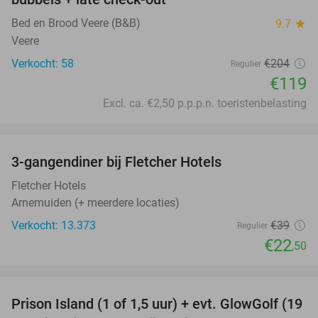
Bed en Brood Veere (B&B)
9.7
star
Veere
Verkocht: 58
€204
Regulier
€119
Excl. ca. €2,50 p.p.p.n. toeristenbelasting
favorite_border
3-gangendiner bij Fletcher Hotels
42%
Fletcher Hotels
Arnemuiden (+ meerdere locaties)
Verkocht: 13.373
€39
Regulier
€22
,50
favorite_border
Prison Island (1 of 1,5 uur) + evt. GlowGolf (19
36%