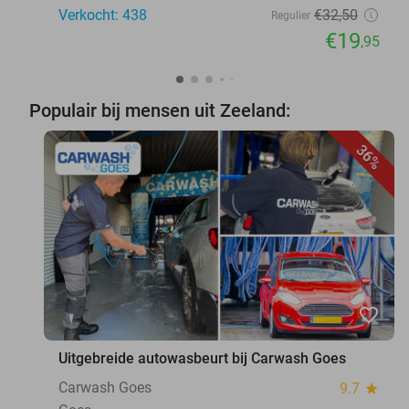
Verkocht: 438
€32
,50
Regulier
€19
,95
Populair bij mensen uit Zeeland:
36%
favorite_border
Uitgebreide autowasbeurt bij Carwash Goes
Carwash Goes
9.7
star