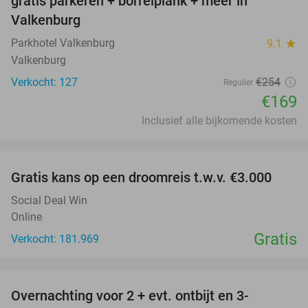
gratis parkeren + borrelplank + meer in
Valkenburg
Parkhotel Valkenburg
9.1
star
Valkenburg
Verkocht: 127
€254
Regulier
€169
Inclusief alle bijkomende kosten
favorite_border
Gratis kans op een droomreis t.w.v. €3.000
Social Deal Win
Online
Gratis
Verkocht: 181.969
favorite_border
Overnachting voor 2 + evt. ontbijt en 3-