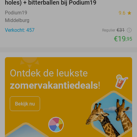
holes) + bitterballen bij Podium19
Podium19
9.6
star
Middelburg
Verkocht: 457
€31
Regulier
€19
,95
Ontdek de leukste
zomervakantiedeals
!
Bekijk nu