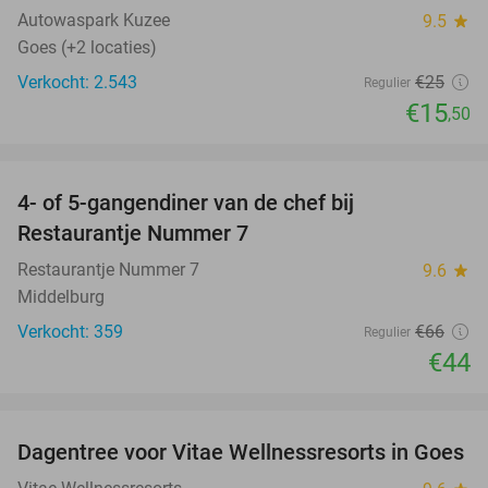
Autowaspark Kuzee
9.5
star
Goes (+2 locaties)
Verkocht: 2.543
€25
Regulier
€15
,50
favorite_border
4- of 5-gangendiner van de chef bij
33%
Restaurantje Nummer 7
Restaurantje Nummer 7
9.6
star
Middelburg
Verkocht: 359
€66
Regulier
€44
favorite_border
Dagentree voor Vitae Wellnessresorts in Goes
49%