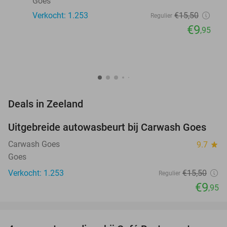
Goes
Verkocht: 1.253
€15
,50
Regulier
€9
,95
favorite_border
Deals in Zeeland
Uitgebreide autowasbeurt bij Carwash Goes
36%
Carwash Goes
9.7
star
Goes
Verkocht: 1.253
€15
,50
Regulier
€9
,95
favorite_border