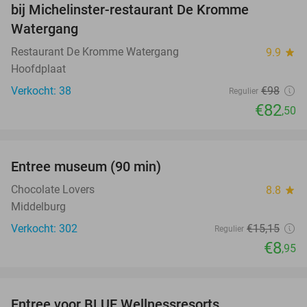
bij Michelinster-restaurant De Kromme
Watergang
Restaurant De Kromme Watergang
9.9
star
Hoofdplaat
Verkocht: 38
€98
Regulier
€82
,50
favorite_border
Entree museum (90 min)
41%
Chocolate Lovers
8.8
star
Middelburg
Verkocht: 302
€15
,15
Regulier
€8
,95
favorite_border
Entree voor BLUE Wellnessresorts