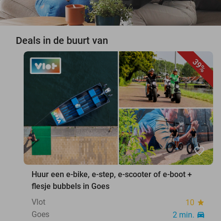
Deals in de buurt van
39%
favorite_border
Huur een e-bike, e-step, e-scooter of e-boot +
flesje bubbels in Goes
Vlot
10
star
Goes
2 min.
directions_car