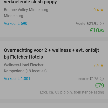
verkoelende slush puppy
Bounce Valley Middelburg
9.4
star
Middelburg
Verkocht: 690
€21
,95
Regulier
€10
,95
favorite_border
Overnachting voor 2 + wellness + evt. ontbijt
55%
bij Fletcher Hotels
Wellness-Hotel Fletcher
7.4
star
Kamperland (+9 locaties)
Verkocht: 1.001
€175
Regulier
€79
Excl. ca. €3 p.p.p.n. toeristenbelasting
favorite_border