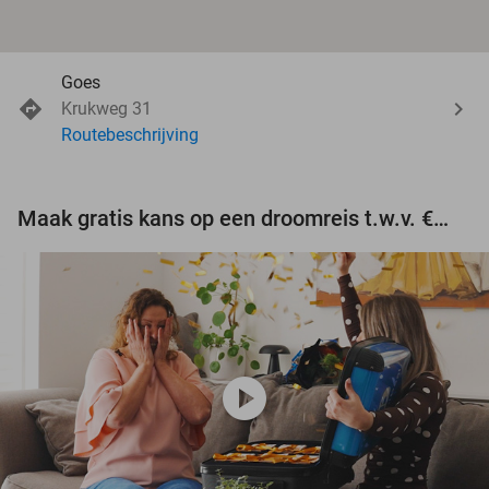
Goes
Krukweg 31
Routebeschrijving
Maak gratis kans op een droomreis t.w.v. €3.000!
play_circle