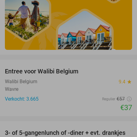
favorite_border
Entree voor Walibi Belgium
35%
Walibi Belgium
9.4
star
Wavre
Verkocht: 3.665
€57
Regulier
€37
favorite_border
3- of 5-gangenlunch of -diner + evt. drankjes
16%