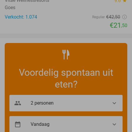
Vitae Wellnessresorts
9.6
star
Goes
Verkocht: 1.074
€42
,50
Regulier
€21
,50
Voordelig spontaan uit
eten?