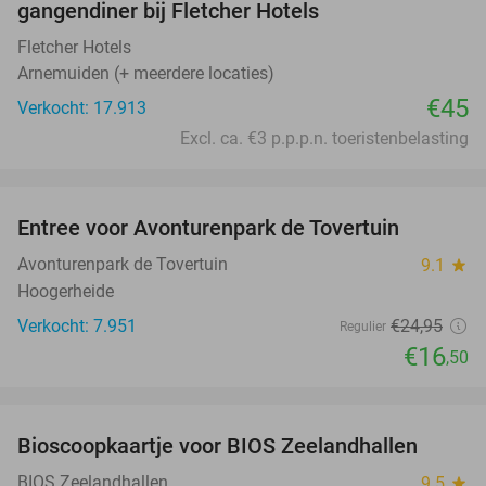
gangendiner bij Fletcher Hotels
Fletcher Hotels
Arnemuiden (+ meerdere locaties)
€45
Verkocht: 17.913
Excl. ca. €3 p.p.p.n. toeristenbelasting
favorite_border
Entree voor Avonturenpark de Tovertuin
34%
Avonturenpark de Tovertuin
9.1
star
Hoogerheide
Verkocht: 7.951
€24
,95
Regulier
€16
,50
favorite_border
Bioscoopkaartje voor BIOS Zeelandhallen
31%
BIOS Zeelandhallen
9.5
star