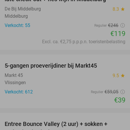
De Bij Middelburg
8.3
star
Middelburg
Verkocht: 55
€246
Regulier
€119
Excl. ca. €2,75 p.p.p.n. toeristenbelasting
favorite_border
5-gangen proeverijdiner bij Markt45
34%
Markt 45
9.5
star
Vlissingen
Verkocht: 612
€59
,05
Regulier
€39
favorite_border
Entree Bounce Valley (2 uur) + sokken +
50%