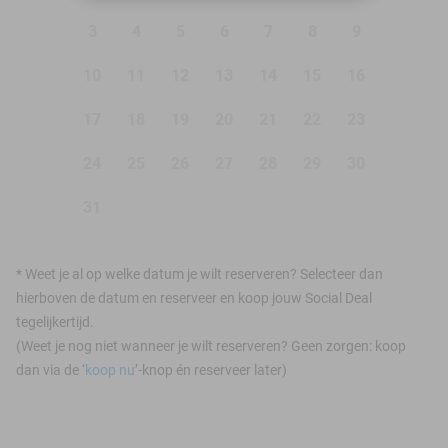
3
4
5
6
7
8
9
10
11
12
13
14
15
16
17
18
19
20
21
22
23
24
25
26
27
28
29
30
31
*
Weet je al op welke datum je wilt reserveren? Selecteer dan
hierboven de datum en reserveer en koop jouw Social Deal
tegelijkertijd.
(Weet je nog niet wanneer je wilt reserveren? Geen zorgen: koop
dan via de ‘
koop nu
’-knop én reserveer later)