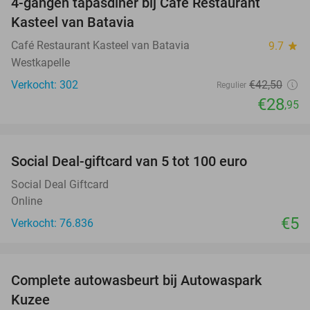
4-gangen tapasdiner bij Café Restaurant
32%
Kasteel van Batavia
Café Restaurant Kasteel van Batavia
9.7
star
Westkapelle
Verkocht: 302
€42
,50
Regulier
€28
,95
favorite_border
Social Deal-giftcard van 5 tot 100 euro
Social Deal Giftcard
Online
€5
Verkocht: 76.836
favorite_border
Complete autowasbeurt bij Autowaspark
38%
Kuzee