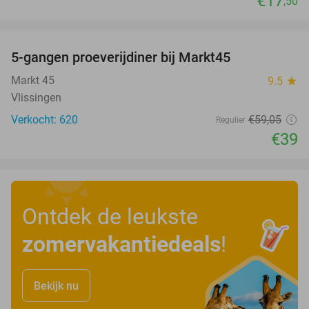
€17
,50
favorite_border
5-gangen proeverijdiner bij Markt45
34%
Markt 45
9.5
star
Vlissingen
Verkocht: 620
€59
,05
Regulier
€39
Ontdek de leukste
zomervakantiedeals
!
Bekijk nu