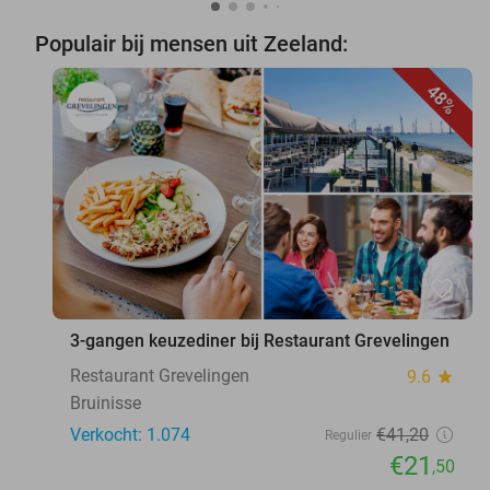
Populair bij mensen uit Zeeland:
48%
favorite_border
3-gangen keuzediner bij Restaurant Grevelingen
Restaurant Grevelingen
9.6
star
Bruinisse
Verkocht: 1.074
€41
,20
Regulier
€21
,50