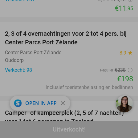
€11
,95
favorite_border
2, 3 of 4 overnachtingen voor 2 tot 4 pers. bij
17%
Center Parcs Port Zélande
Center Parcs Port Zélande
8.9
star
Ouddorp
Verkocht: 98
€238
Regulier
€198
Inclusief toeristenbelasting en bedlinnen
favorite_border
close
OPEN IN APP
Camper- of kampeerplek (2, 5 of 7 nachten)
35%
voor 1 tot 6 personen in Zeeland
Uitverkocht!
Camping De Vrolijke Molen
9.3
star