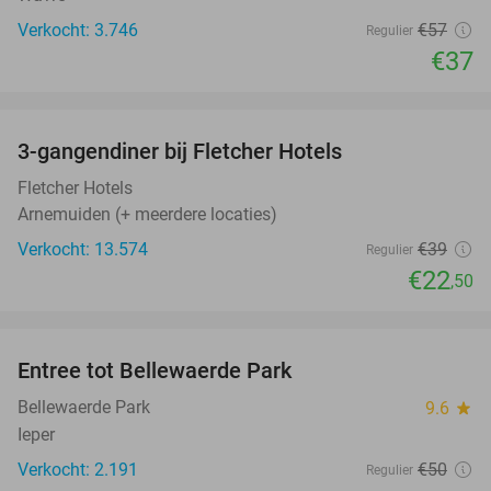
Verkocht: 3.746
€57
Regulier
€37
favorite_border
3-gangendiner bij Fletcher Hotels
42%
Fletcher Hotels
Arnemuiden (+ meerdere locaties)
Verkocht: 13.574
€39
Regulier
€22
,50
favorite_border
Entree tot Bellewaerde Park
38%
Bellewaerde Park
9.6
star
Ieper
Verkocht: 2.191
€50
Regulier