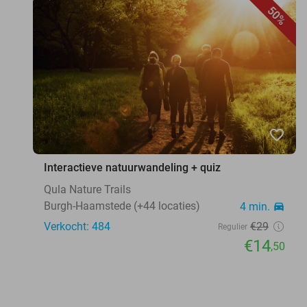
50%
favorite_border
Interactieve natuurwandeling + quiz
Qula Nature Trails
Burgh-Haamstede (+44 locaties)
4 min.
directions_car
Verkocht: 484
€29
Regulier
€14
,50