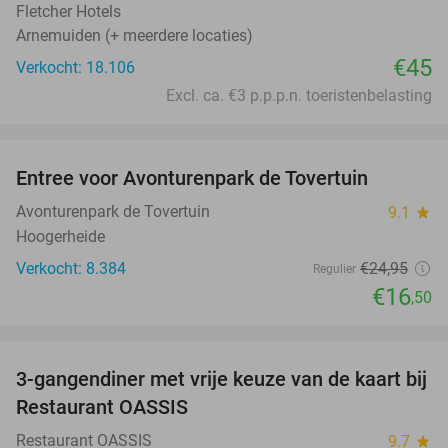
Fletcher Hotels
Arnemuiden (+ meerdere locaties)
€45
Verkocht: 18.106
Excl. ca. €3 p.p.p.n. toeristenbelasting
favorite_border
Entree voor Avonturenpark de Tovertuin
34%
Avonturenpark de Tovertuin
9.1
star
Hoogerheide
Verkocht: 8.384
€24
,95
Regulier
€16
,50
favorite_border
3-gangendiner met vrije keuze van de kaart bij
43%
Restaurant OASSIS
Restaurant OASSIS
9.7
star