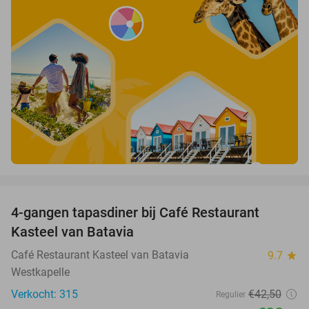
favorite_border
4-gangen tapasdiner bij Café Restaurant
32%
Kasteel van Batavia
Café Restaurant Kasteel van Batavia
9.7
star
Westkapelle
Verkocht: 315
€42
,50
Regulier