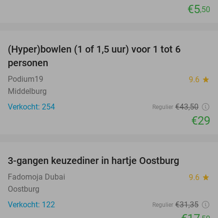
€5
,50
favorite_border
(Hyper)bowlen (1 of 1,5 uur) voor 1 tot 6
33%
personen
Podium19
9.6
star
Middelburg
Verkocht: 254
€43
,50
Regulier
€29
favorite_border
3-gangen keuzediner in hartje Oostburg
44%
Fadomoja Dubai
9.6
star
Oostburg
Verkocht: 122
€31
,35
Regulier