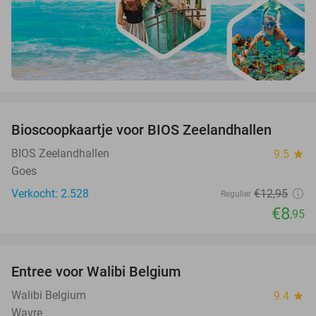
favorite_border
Bioscoopkaartje voor BIOS Zeelandhallen
31%
BIOS Zeelandhallen
9.5
star
Goes
Verkocht: 2.528
€12
,95
Regulier
€8
,95
favorite_border
Entree voor Walibi Belgium
35%
Walibi Belgium
9.4
star
Wavre