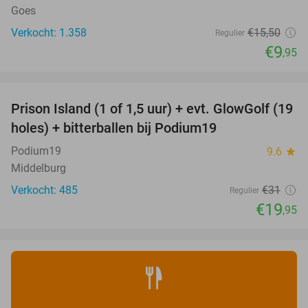
Goes
Verkocht: 1.358
€15
,50
Regulier
€9
,95
favorite_border
Prison Island (1 of 1,5 uur) + evt. GlowGolf (19
36%
holes) + bitterballen bij Podium19
Podium19
9.6
star
Middelburg
Verkocht: 485
€31
Regulier
€19
,95