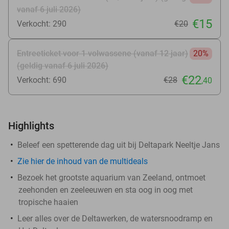
vanaf 6 juli 2026)
€15
Verkocht: 290
€20
Entreeticket voor 1 volwassene (vanaf 12 jaar)
20%
(geldig vanaf 6 juli 2026)
€22
Verkocht: 690
€28
,40
Highlights
Beleef een spetterende dag uit bij Deltapark Neeltje Jans
Zie hier de inhoud van de multideals
Bezoek het grootste aquarium van Zeeland, ontmoet
zeehonden en zeeleeuwen en sta oog in oog met
tropische haaien
Leer alles over de Deltawerken, de watersnoodramp en