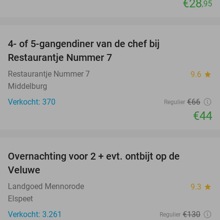
€28
,95
favorite_border
4- of 5-gangendiner van de chef bij
33%
Restaurantje Nummer 7
Restaurantje Nummer 7
9.6
star
Middelburg
Verkocht: 370
€66
Regulier
€44
favorite_border
Overnachting voor 2 + evt. ontbijt op de
51%
Veluwe
Landgoed Mennorode
9.3
star
Elspeet
Verkocht: 3.261
€130
Regulier