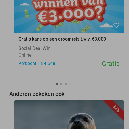
favorite_border
Gratis kans op een droomreis t.w.v. €3.000
Social Deal Win
Online
Gratis
Verkocht: 184.548
Anderen bekeken ook
32%