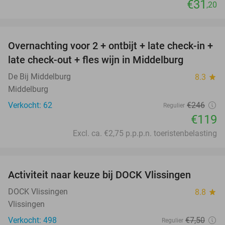
€31
,20
favorite_border
Overnachting voor 2 + ontbijt + late check-in +
52%
late check-out + fles wijn in Middelburg
De Bij Middelburg
8.3
star
Middelburg
Verkocht: 62
€246
Regulier
€119
Excl. ca. €2,75 p.p.p.n. toeristenbelasting
favorite_border
Activiteit naar keuze bij DOCK Vlissingen
27%
DOCK Vlissingen
8.8
star
Vlissingen
Verkocht: 498
€7
,50
Regulier