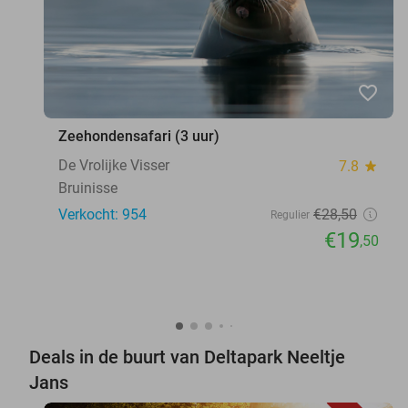
favorite_border
Zeehondensafari (3 uur)
De Vrolijke Visser
7.8
star
Bruinisse
Verkocht: 954
€28
,50
Regulier
€19
,50
Deals in de buurt van Deltapark Neeltje
Jans