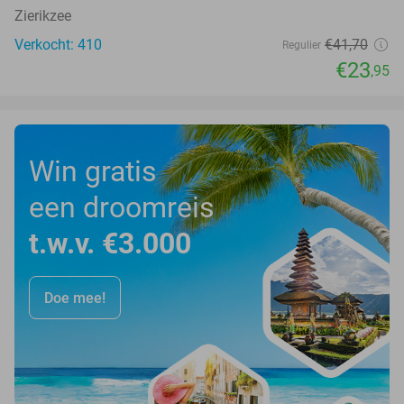
Zierikzee
Verkocht: 410
€41
,70
Regulier
€23
,95
Win gratis
een droomreis
t.w.v. €3.000
Doe mee!