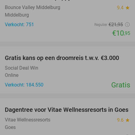
Bounce Valley Middelburg
9.4
star
Middelburg
Verkocht: 751
€21
,95
Regulier
€10
,95
favorite_border
Gratis kans op een droomreis t.w.v. €3.000
Social Deal Win
Online
Gratis
Verkocht: 184.550
favorite_border
Dagentree voor Vitae Wellnessresorts in Goes
49%
Vitae Wellnessresorts
9.6
star
Goes