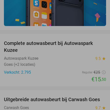
favorite_border
Complete autowasbeurt bij Autowaspark
38%
Kuzee
Autowaspark Kuzee
9.5
star
Goes (+2 locaties)
Verkocht: 2.795
€25
Regulier
€15
,50
favorite_border
Uitgebreide autowasbeurt bij Carwash Goes
36%
Carwash Goes
9.7
star