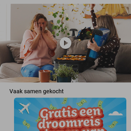
play_circle
Vaak samen gekocht