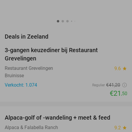
favorite_border
Deals in Zeeland
3-gangen keuzediner bij Restaurant
48%
Grevelingen
Restaurant Grevelingen
9.6
star
Bruinisse
Verkocht: 1.074
€41
,20
Regulier
€21
,50
favorite_border
Alpaca-golf of -wandeling + meet & feed
24%
Alpaca & Falabella Ranch
9.2
star