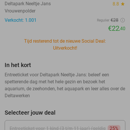
Deltapark Neeltje Jans
8.8
star
Vrouwenpolder
Verkocht: 1.001
€28
Regulier
€22
,40
Tijd resterend tot de nieuwe Social Deal:
Uitverkocht!
In het kort
Entreeticket voor Deltapark Neeltje Jans: beleef een
spetterende dag met het hele gezin en bezoek het
aquarium, de zeehonden, het aquapark en leer alles over de
Deltawerken
Selecteer jouw deal
Entreeticket voor 1 kind (3 t/m 11 jaar) (geldig
25%