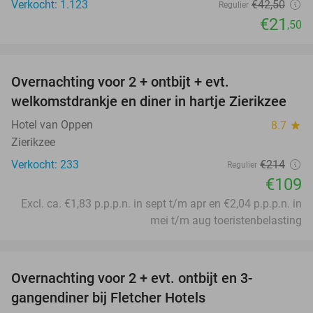
Verkocht: 1.123
€42
,50
Regulier
€21
,50
favorite_border
Overnachting voor 2 + ontbijt + evt.
49%
welkomstdrankje en diner in hartje Zierikzee
Hotel van Oppen
8.7
star
Zierikzee
Verkocht: 233
€214
Regulier
€109
Excl. ca. €1,83 p.p.p.n. in sept t/m apr en €2,04 p.p.p.n. in
mei t/m aug toeristenbelasting
favorite_border
Overnachting voor 2 + evt. ontbijt en 3-
gangendiner bij Fletcher Hotels