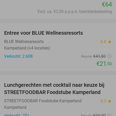
€64
Excl. ca. €2,50 p.p.p.n. toeristenbelasting
favorite_border
Entree voor BLUE Wellnessresorts
48%
BLUE Wellnessresorts
8.8
star
Kamperland (+4 locaties)
Verkocht: 2.608
€41
,50
Regulier
€21
,50
favorite_border
Lunchgerechten met cocktail naar keuze bij
41%
STREETFOODBAR Foodstube Kamperland
STREETFOODBAR Foodstube Kamperland
9.5
star
Kamperland
Verkocht: 251
€20
,20
Regulier