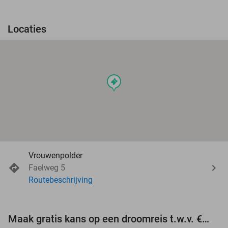
Locaties
events
Vrouwenpolder
Faelweg 5
Routebeschrijving
Maak gratis kans op een droomreis t.w.v. €3.000!