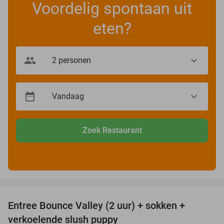
Voordelig spontaan uit
eten?
Zoek Restaurant
favorite_border
Entree Bounce Valley (2 uur) + sokken +
50%
verkoelende slush puppy