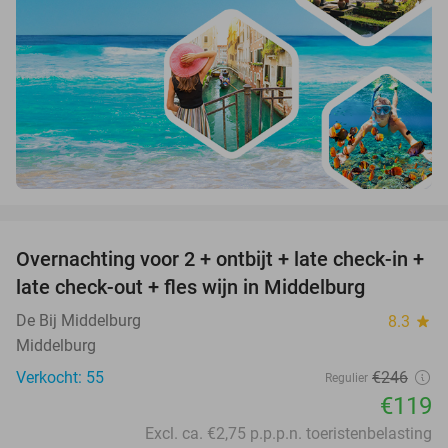
favorite_border
Overnachting voor 2 + ontbijt + late check-in +
52%
late check-out + fles wijn in Middelburg
De Bij Middelburg
8.3
star
Middelburg
Verkocht: 55
€246
Regulier
€119
Excl. ca. €2,75 p.p.p.n. toeristenbelasting