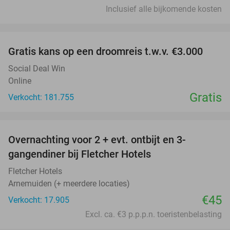
Inclusief alle bijkomende kosten
favorite_border
Gratis kans op een droomreis t.w.v. €3.000
Social Deal Win
Online
Gratis
Verkocht: 181.755
favorite_border
Overnachting voor 2 + evt. ontbijt en 3-
gangendiner bij Fletcher Hotels
Fletcher Hotels
Arnemuiden (+ meerdere locaties)
€45
Verkocht: 17.905
Excl. ca. €3 p.p.p.n. toeristenbelasting