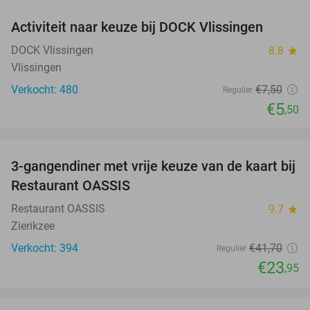
Activiteit naar keuze bij DOCK Vlissingen
27%
DOCK Vlissingen
8.8
star
Vlissingen
Verkocht: 480
€7
,50
Regulier
€5
,50
favorite_border
3-gangendiner met vrije keuze van de kaart bij
43%
Restaurant OASSIS
Restaurant OASSIS
9.7
star
Zierikzee
Verkocht: 394
€41
,70
Regulier
€23
,95
favorite_border