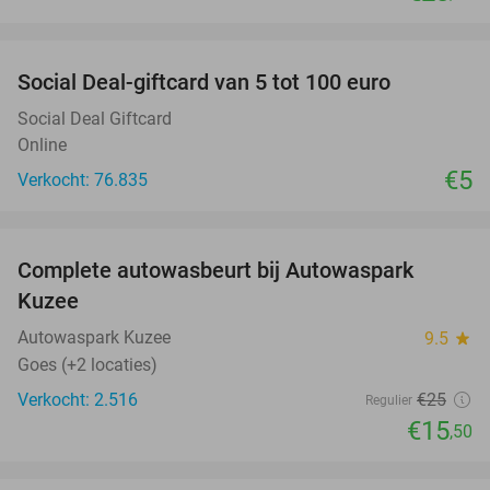
favorite_border
Social Deal-giftcard van 5 tot 100 euro
Social Deal Giftcard
Online
€5
Verkocht: 76.835
favorite_border
Complete autowasbeurt bij Autowaspark
38%
Kuzee
Autowaspark Kuzee
9.5
star
Goes (+2 locaties)
Verkocht: 2.516
€25
Regulier
€15
,50
favorite_border