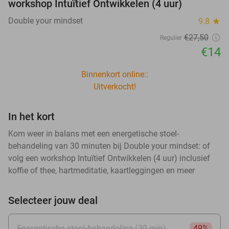
workshop Intuïtief Ontwikkelen (4 uur)
Double your mindset
9.8
star
€27
,50
Regulier
€14
Binnenkort online::
Uitverkocht!
In het kort
Kom weer in balans met een energetische stoel-
behandeling van 30 minuten bij Double your mindset: of
volg een workshop Intuïtief Ontwikkelen (4 uur) inclusief
koffie of thee, hartmeditatie, kaartleggingen en meer
Selecteer jouw deal
Energetische stoel-behandeling (30 min)
49%