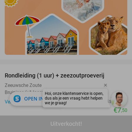
favorite_border
Rondleiding (1 uur) + zeezoutproeverij
40%
Zeeuwsche Zoute
Bruinisse (+1 locatie)
close
OPEN IN APP
Verkocht: 198
€12
,50
Regulier
€7
,50
favorite_border
Uitverkocht!