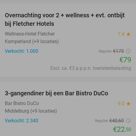
favorite_border
Overnachting voor 2 + wellness + evt. ontbijt
55%
bij Fletcher Hotels
Wellness-Hotel Fletcher
7.4
star
Kamperland (+9 locaties)
Verkocht: 1.000
€175
Regulier
€79
Excl. ca. €3 p.p.p.n. toeristenbelasting
favorite_border
3-gangendiner bij een Bar Bistro DuCo
45%
Bar Bistro DuCo
9.0
star
Middelburg (+9 locaties)
Verkocht: 2.340
€40
,60
Regulier
€22
,50