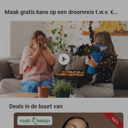
Maak gratis kans op een droomreis t.w.v. €3.000!
play_circle
Deals in de buurt van
66%