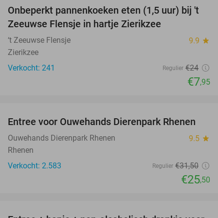
Onbeperkt pannenkoeken eten (1,5 uur) bij 't
67%
Zeeuwse Flensje in hartje Zierikzee
‘t Zeeuwse Flensje
9.9
star
Zierikzee
Verkocht: 241
€24
Regulier
€7
,95
favorite_border
Entree voor Ouwehands Dierenpark Rhenen
19%
Ouwehands Dierenpark Rhenen
9.5
star
Rhenen
Verkocht: 2.583
€31
,50
Regulier
€25
,50
favorite_border