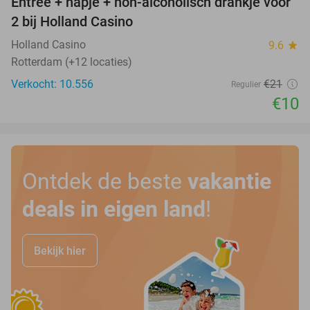
Entree + hapje + non-alcoholisch drankje voor
52%
2 bij Holland Casino
Holland Casino
9.6
star
Rotterdam (+12 locaties)
Verkocht: 10.556
€21
Regulier
€10
Ontdek de beste
vakantie
deals in eigen land
!
Bekijk hier