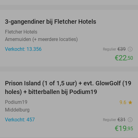
favorite_border
3-gangendiner bij Fletcher Hotels
42%
Fletcher Hotels
Arnemuiden (+ meerdere locaties)
Verkocht: 13.356
€39
Regulier
€22
,50
favorite_border
Prison Island (1 of 1,5 uur) + evt. GlowGolf (19
36%
holes) + bitterballen bij Podium19
Podium19
9.6
star
Middelburg
Verkocht: 457
€31
Regulier
€19
,95