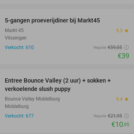
favorite_border
5-gangen proeverijdiner bij Markt45
34%
Markt 45
9.5
star
Vlissingen
Verkocht: 610
€59
,05
Regulier
€39
favorite_border
Entree Bounce Valley (2 uur) + sokken +
50%
verkoelende slush puppy
Bounce Valley Middelburg
9.4
star
Middelburg
Verkocht: 677
€21
,95
Regulier
€10
,95