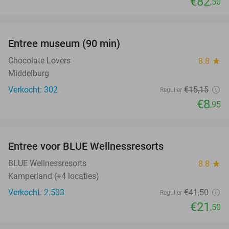
€82
,50
favorite_border
Entree museum (90 min)
41%
Chocolate Lovers
8.8
star
Middelburg
Verkocht: 302
€15
,15
Regulier
€8
,95
favorite_border
Entree voor BLUE Wellnessresorts
48%
BLUE Wellnessresorts
8.8
star
Kamperland (+4 locaties)
Verkocht: 2.503
€41
,50
Regulier
€21
,50
favorite_border