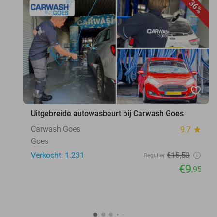
36%
favorite_border
Uitgebreide autowasbeurt bij Carwash Goes
Carwash Goes
9.7
star
Goes
Verkocht: 1.231
€15
,50
Regulier
€9
,95