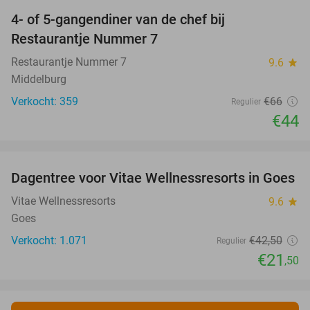
4- of 5-gangendiner van de chef bij
33%
Restaurantje Nummer 7
Restaurantje Nummer 7
9.6
star
Middelburg
Verkocht: 359
€66
Regulier
€44
favorite_border
Dagentree voor Vitae Wellnessresorts in Goes
49%
Vitae Wellnessresorts
9.6
star
Goes
Verkocht: 1.071
€42
,50
Regulier
€21
,50