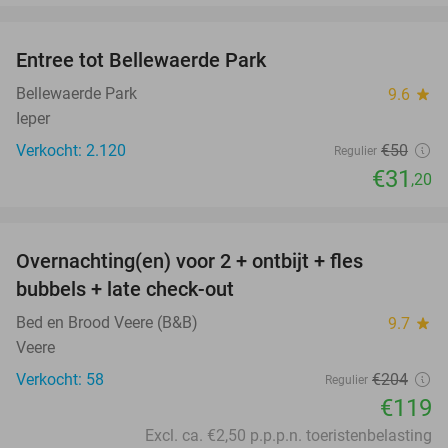
favorite_border
Entree tot Bellewaerde Park
38%
Bellewaerde Park
9.6
star
Ieper
Verkocht: 2.120
€50
Regulier
€31
,20
favorite_border
Overnachting(en) voor 2 + ontbijt + fles
42%
bubbels + late check-out
Bed en Brood Veere (B&B)
9.7
star
Veere
Verkocht: 58
€204
Regulier
€119
Excl. ca. €2,50 p.p.p.n. toeristenbelasting