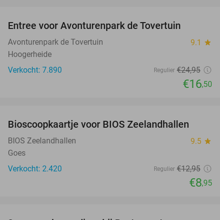
favorite_border
Entree voor Avonturenpark de Tovertuin
34%
Avonturenpark de Tovertuin
9.1
star
Hoogerheide
Verkocht: 7.890
€24
,95
Regulier
€16
,50
favorite_border
Bioscoopkaartje voor BIOS Zeelandhallen
31%
BIOS Zeelandhallen
9.5
star
Goes
Verkocht: 2.420
€12
,95
Regulier
€8
,95
favorite_border