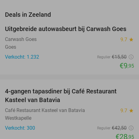
favorite_border
Deals in Zeeland
Uitgebreide autowasbeurt bij Carwash Goes
36%
Carwash Goes
9.7
star
Goes
Verkocht: 1.232
€15
,50
Regulier
€9
,95
favorite_border
4-gangen tapasdiner bij Café Restaurant
32%
Kasteel van Batavia
Café Restaurant Kasteel van Batavia
9.7
star
Westkapelle
Verkocht: 300
€42
,50
Regulier
€28
,95