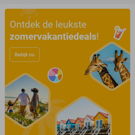
Ontdek de leukste
zomervakantiedeals
!
Bekijk nu