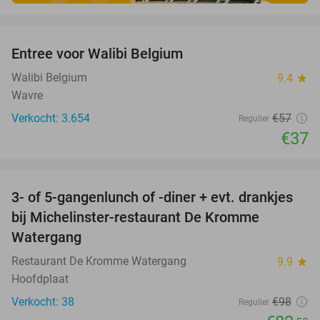
favorite_border
Entree voor Walibi Belgium
35%
Walibi Belgium
9.4
star
Wavre
Verkocht: 3.654
€57
Regulier
€37
favorite_border
3- of 5-gangenlunch of -diner + evt. drankjes
16%
bij Michelinster-restaurant De Kromme
Watergang
Restaurant De Kromme Watergang
9.9
star
Hoofdplaat
Verkocht: 38
€98
Regulier