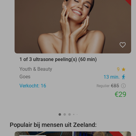
favorite_border
1 of 3 ultrasone peeling(s) (60 min)
Youth & Beauty
9
star
Goes
13 min.
directions_walk
Verkocht: 16
€85
Regulier
€29
Populair bij mensen uit Zeeland: