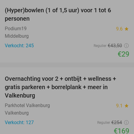
(Hyper)bowlen (1 of 1,5 uur) voor 1 tot 6
33%
personen
Podium19
9.6
star
Middelburg
Verkocht: 245
€43
,50
Regulier
€29
favorite_border
Overnachting voor 2 + ontbijt + wellness +
33%
gratis parkeren + borrelplank + meer in
Valkenburg
Parkhotel Valkenburg
9.1
star
Valkenburg
Verkocht: 127
€254
Regulier
€169