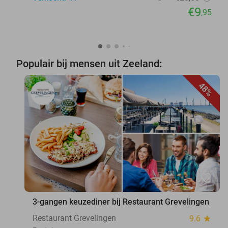
€9
,95
Populair bij mensen uit Zeeland:
48%
favorite_border
3-gangen keuzediner bij Restaurant Grevelingen
Restaurant Grevelingen
9.6
star