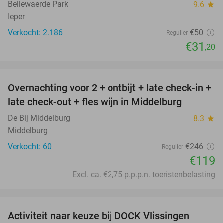
Bellewaerde Park
9.6
star
Ieper
Verkocht: 2.186
€50
Regulier
€31
,20
favorite_border
Overnachting voor 2 + ontbijt + late check-in +
52%
late check-out + fles wijn in Middelburg
De Bij Middelburg
8.3
star
Middelburg
Verkocht: 60
€246
Regulier
€119
Excl. ca. €2,75 p.p.p.n. toeristenbelasting
favorite_border
Activiteit naar keuze bij DOCK Vlissingen
27%