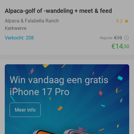
Alpaca-golf of -wandeling + meet & feed
24%
Alpaca & Falabella Ranch
9.2
star
Kerkwerve
Verkocht: 208
€19
Regulier
€14
,50
Win vandaag een gratis
iPhone 17 Pro
Meer info