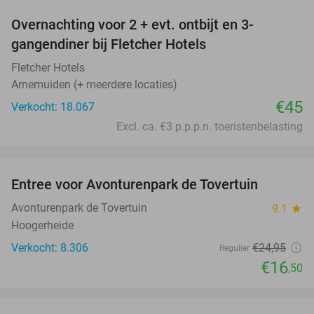
Overnachting voor 2 + evt. ontbijt en 3-
gangendiner bij Fletcher Hotels
Fletcher Hotels
Arnemuiden (+ meerdere locaties)
€45
Verkocht: 18.067
Excl. ca. €3 p.p.p.n. toeristenbelasting
favorite_border
Entree voor Avonturenpark de Tovertuin
34%
Avonturenpark de Tovertuin
9.1
star
Hoogerheide
Verkocht: 8.306
€24
,95
Regulier
€16
,50
favorite_border