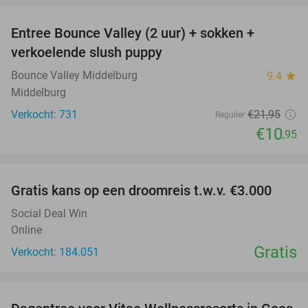
Entree Bounce Valley (2 uur) + sokken +
50%
verkoelende slush puppy
Bounce Valley Middelburg
9.4
star
Middelburg
Verkocht: 731
€21
,95
Regulier
€10
,95
favorite_border
Gratis kans op een droomreis t.w.v. €3.000
Social Deal Win
Online
Gratis
Verkocht: 184.051
favorite_border