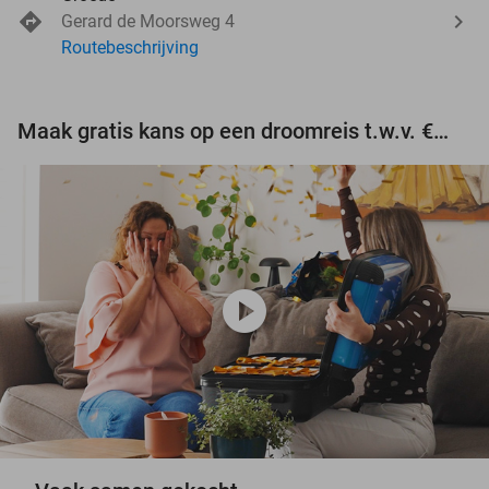
Gerard de Moorsweg 4
Routebeschrijving
Maak gratis kans op een droomreis t.w.v. €3.000!
play_circle