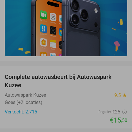
favorite_border
Complete autowasbeurt bij Autowaspark
38%
Kuzee
Autowaspark Kuzee
9.5
star
Goes (+2 locaties)
Verkocht: 2.715
€25
Regulier
€15
,50
favorite_border