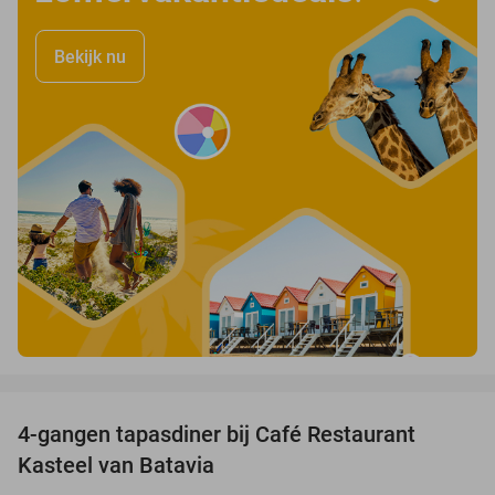
Bekijk nu
favorite_border
4-gangen tapasdiner bij Café Restaurant
32%
Kasteel van Batavia