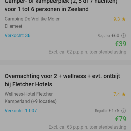
Camper- of kampeerplek (2, 5 of 7 nachten)
35%
voor 1 tot 6 personen in Zeeland
Camping De Vrolijke Molen
9.3
star
Ellemeet
Verkocht: 36
€60
Regulier
€39
Excl. ca. €2 p.p.p.n. toeristenbelasting
favorite_border
Overnachting voor 2 + wellness + evt. ontbijt
55%
bij Fletcher Hotels
Wellness-Hotel Fletcher
7.4
star
Kamperland (+9 locaties)
Verkocht: 1.007
€175
Regulier
€79
Excl. ca. €3 p.p.p.n. toeristenbelasting