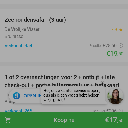
favorite_border
Zeehondensafari (3 uur)
32%
De Vrolijke Visser
7.8
star
Bruinisse
Verkocht: 954
€28
,50
Regulier
€19
,50
favorite_border
1 of 2 overnachtingen voor 2 + ontbijt + late
59%
check-out + portie bittergarnituur + fietskaart
Hotel Bom
close
9.5
star
OPEN IN APP
Burgh-Haamstede
Verkocht: 265
€206
Regulier
€85
€17
shopping_cart
Koop nu
,50
Excl. ca. €3,95 p.p.p.n. toeristenbelasting