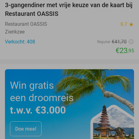
3-gangendiner met vrije keuze van de kaart bij
43%
Restaurant OASSIS
Restaurant OASSIS
9.7
star
Zierikzee
Verkocht: 408
€41
,70
Regulier
€23
,95
Win gratis
een droomreis
t.w.v. €3.000
Doe mee!