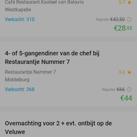
Café Restaurant Kasteel van Batavia
9.7
star
Westkapelle
Verkocht: 310
€42
,50
Regulier
€28
,95
favorite_border
4- of 5-gangendiner van de chef bij
33%
Restaurantje Nummer 7
Restaurantje Nummer 7
9.6
star
Middelburg
Verkocht: 368
€66
Regulier
€44
favorite_border
Overnachting voor 2 + evt. ontbijt op de
51%
Veluwe