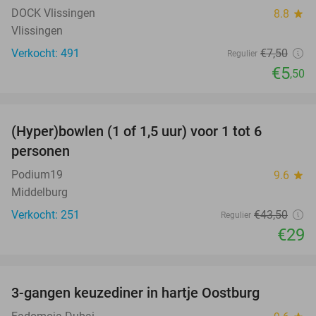
DOCK Vlissingen
8.8
star
Vlissingen
Verkocht: 491
€7
,50
Regulier
€5
,50
favorite_border
(Hyper)bowlen (1 of 1,5 uur) voor 1 tot 6
33%
personen
Podium19
9.6
star
Middelburg
Verkocht: 251
€43
,50
Regulier
€29
favorite_border
3-gangen keuzediner in hartje Oostburg
44%