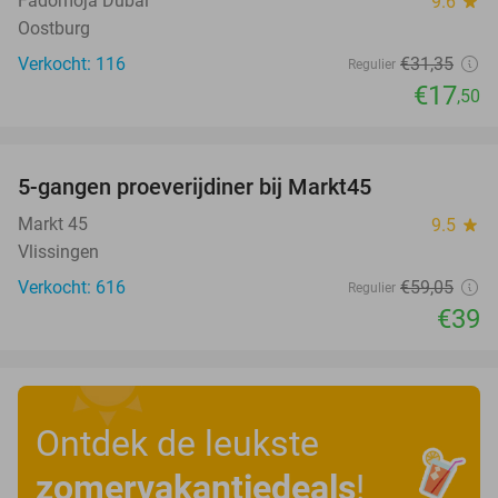
Fadomoja Dubai
9.6
star
Oostburg
Verkocht: 116
€31
,35
Regulier
€17
,50
favorite_border
5-gangen proeverijdiner bij Markt45
34%
Markt 45
9.5
star
Vlissingen
Verkocht: 616
€59
,05
Regulier
€39
Ontdek de leukste
zomervakantiedeals
!