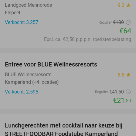
Landgoed Mennorode
9.3
star
Elspeet
Verkocht: 3.257
€130
Regulier
€64
Excl. ca. €2,50 p.p.p.n. toeristenbelasting
favorite_border
Entree voor BLUE Wellnessresorts
48%
BLUE Wellnessresorts
8.8
star
Kamperland (+4 locaties)
Verkocht: 2.595
€41
,50
Regulier
€21
,50
favorite_border
Lunchgerechten met cocktail naar keuze bij
41%
STREETFOODBAR Foodstube Kamperland