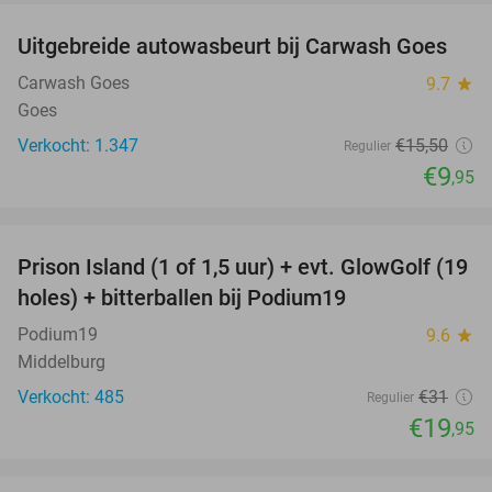
Uitgebreide autowasbeurt bij Carwash Goes
36%
Carwash Goes
9.7
star
Goes
Verkocht: 1.347
€15
,50
Regulier
€9
,95
favorite_border
Prison Island (1 of 1,5 uur) + evt. GlowGolf (19
36%
holes) + bitterballen bij Podium19
Podium19
9.6
star
Middelburg
Verkocht: 485
€31
Regulier
€19
,95