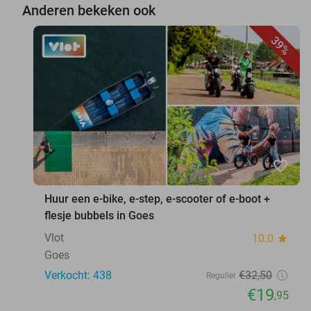
Anderen bekeken ook
39%
favorite_border
Huur een e-bike, e-step, e-scooter of e-boot +
flesje bubbels in Goes
Vlot
10.0
star
Goes
Verkocht: 438
€32
,50
Regulier
€19
,95