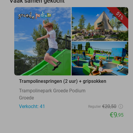
Vaak samen gekocht
51%
favorite_border
Trampolinespringen (2 uur) + gripsokken
Trampolinepark Groede Podium
Groede
Verkocht: 41
€20
,50
Regulier
€9
,95