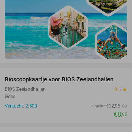
favorite_border
Bioscoopkaartje voor BIOS Zeelandhallen
31%
BIOS Zeelandhallen
9.5
star
Goes
Verkocht: 2.500
€12
,95
Regulier
€8
,95
favorite_border