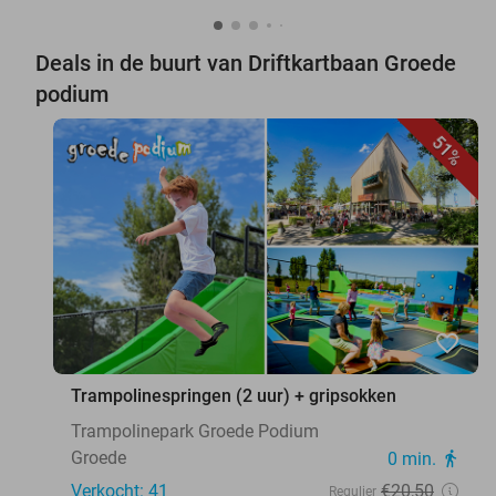
Deals in de buurt van Driftkartbaan Groede
podium
51%
favorite_border
Trampolinespringen (2 uur) + gripsokken
Trampolinepark Groede Podium
Groede
0 min.
directions_walk
Verkocht: 41
€20
,50
Regulier