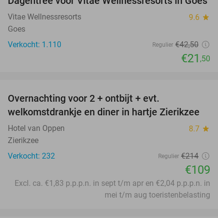
Dagentree voor Vitae Wellnessresorts in Goes
49%
Vitae Wellnessresorts
9.6
star
Goes
Verkocht: 1.110
€42
,50
Regulier
€21
,50
favorite_border
Overnachting voor 2 + ontbijt + evt.
49%
welkomstdrankje en diner in hartje Zierikzee
Hotel van Oppen
8.7
star
Zierikzee
Verkocht: 232
€214
Regulier
€109
Excl. ca. €1,83 p.p.p.n. in sept t/m apr en €2,04 p.p.p.n. in
mei t/m aug toeristenbelasting
favorite_border