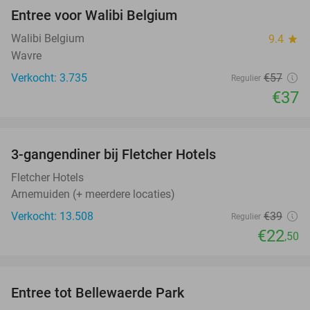
Entree voor Walibi Belgium
35%
Walibi Belgium
9.4
star
Wavre
Verkocht: 3.735
€57
Regulier
€37
favorite_border
3-gangendiner bij Fletcher Hotels
42%
Fletcher Hotels
Arnemuiden (+ meerdere locaties)
Verkocht: 13.508
€39
Regulier
€22
,50
favorite_border
Entree tot Bellewaerde Park
38%