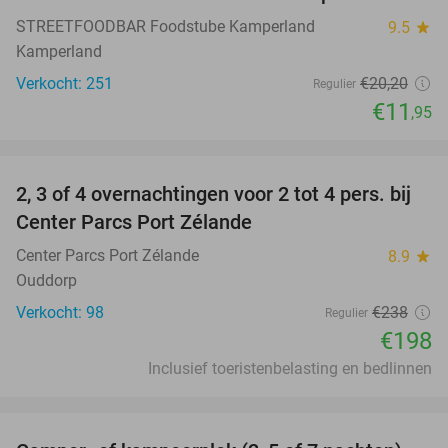
STREETFOODBAR Foodstube Kamperland
9.5
star
Kamperland
Verkocht: 251
€20
,20
Regulier
€11
,95
favorite_border
2, 3 of 4 overnachtingen voor 2 tot 4 pers. bij
17%
Center Parcs Port Zélande
Center Parcs Port Zélande
8.9
star
Ouddorp
Verkocht: 98
€238
Regulier
€198
Inclusief toeristenbelasting en bedlinnen
favorite_border