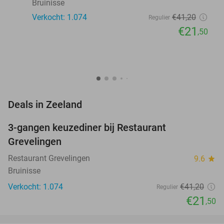
Bruinisse
Verkocht: 1.074
€41
,20
Regulier
€21
,50
favorite_border
Deals in Zeeland
3-gangen keuzediner bij Restaurant
48%
Grevelingen
Restaurant Grevelingen
9.6
star
Bruinisse
Verkocht: 1.074
€41
,20
Regulier
€21
,50
favorite_border