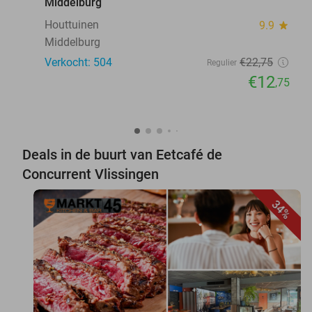
Middelburg
Houttuinen
9.9
star
Middelburg
Verkocht: 504
€22
,75
Regulier
€12
,75
Deals in de buurt van Eetcafé de
Concurrent Vlissingen
34%