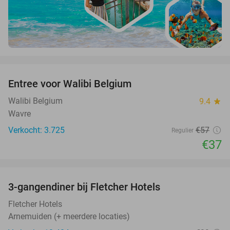
favorite_border
Entree voor Walibi Belgium
35%
Walibi Belgium
9.4
star
Wavre
Verkocht: 3.725
€57
Regulier
€37
favorite_border
3-gangendiner bij Fletcher Hotels
42%
Fletcher Hotels
Arnemuiden (+ meerdere locaties)