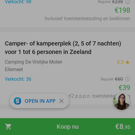
Verkocht: 98
€238
Regulier
€198
Inclusief toeristenbelasting en bedlinnen
favorite_border
Camper- of kampeerplek (2, 5 of 7 nachten)
35%
voor 1 tot 6 personen in Zeeland
Camping De Vrolijke Molen
9.3
star
Ellemeet
Verkocht: 36
€60
Regulier
€39
Excl. ca. €2 p.p.p.n. toeristenbelasting
close
OPEN IN APP
favorite_border
Overnachting voor 2 + wellness + evt. ontbijt
55%
€8
shopping_cart
Koop nu
,95
bij Fletcher Hotels