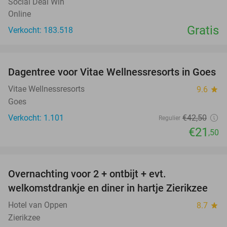
Social Deal Win
Online
Gratis
Verkocht: 183.518
favorite_border
Dagentree voor Vitae Wellnessresorts in Goes
49%
Vitae Wellnessresorts
9.6
star
Goes
Verkocht: 1.101
€42
,50
Regulier
€21
,50
favorite_border
Overnachting voor 2 + ontbijt + evt.
49%
welkomstdrankje en diner in hartje Zierikzee
Hotel van Oppen
8.7
star
Zierikzee