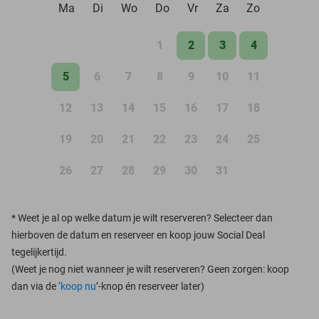
Ma
Di
Wo
Do
Vr
Za
Zo
1
2
3
4
5
6
7
8
9
10
11
12
13
14
15
16
17
18
19
20
21
22
23
24
25
26
27
28
29
30
31
*
Weet je al op welke datum je wilt reserveren? Selecteer dan
hierboven de datum en reserveer en koop jouw Social Deal
tegelijkertijd.
(Weet je nog niet wanneer je wilt reserveren? Geen zorgen: koop
dan via de ‘
koop nu
’-knop én reserveer later)