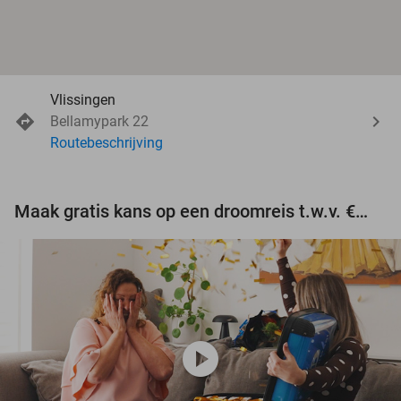
Vlissingen
Bellamypark 22
Routebeschrijving
Maak gratis kans op een droomreis t.w.v. €3.000!
play_circle