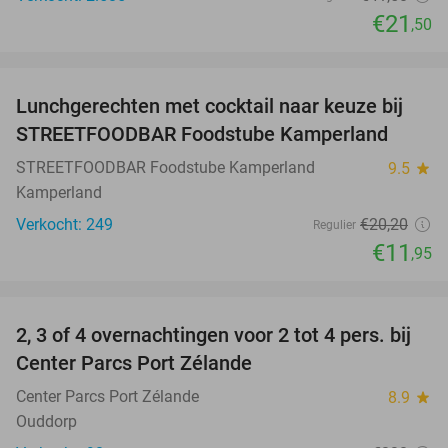
€21
,50
favorite_border
Lunchgerechten met cocktail naar keuze bij
41%
STREETFOODBAR Foodstube Kamperland
STREETFOODBAR Foodstube Kamperland
9.5
star
Kamperland
Verkocht: 249
€20
,20
Regulier
€11
,95
favorite_border
2, 3 of 4 overnachtingen voor 2 tot 4 pers. bij
17%
Center Parcs Port Zélande
Center Parcs Port Zélande
8.9
star
Ouddorp