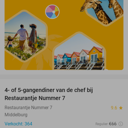
favorite_border
4- of 5-gangendiner van de chef bij
33%
Restaurantje Nummer 7
Restaurantje Nummer 7
9.6
star
Middelburg
Verkocht: 364
€66
Regulier