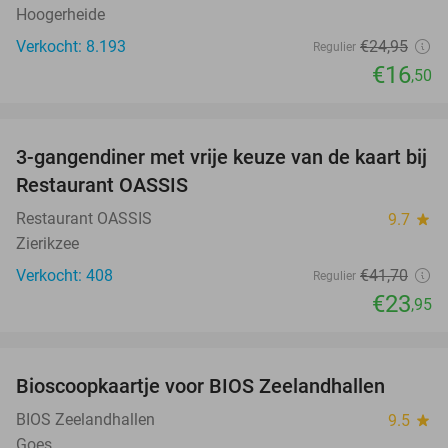
Hoogerheide
Verkocht: 8.193
€24
,95
Regulier
€16
,50
favorite_border
3-gangendiner met vrije keuze van de kaart bij
43%
Restaurant OASSIS
Restaurant OASSIS
9.7
star
Zierikzee
Verkocht: 408
€41
,70
Regulier
€23
,95
favorite_border
Bioscoopkaartje voor BIOS Zeelandhallen
31%
BIOS Zeelandhallen
9.5
star
Goes