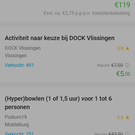
€119
Excl. ca. €2,75 p.p.p.n. toeristenbelasting
favorite_border
Activiteit naar keuze bij DOCK Vlissingen
27%
DOCK Vlissingen
8.8
star
Vlissingen
Verkocht: 491
€7
,50
Regulier
€5
,50
favorite_border
(Hyper)bowlen (1 of 1,5 uur) voor 1 tot 6
33%
personen
Podium19
9.6
star
Middelburg
Verkocht: 251
€43
,50
Regulier