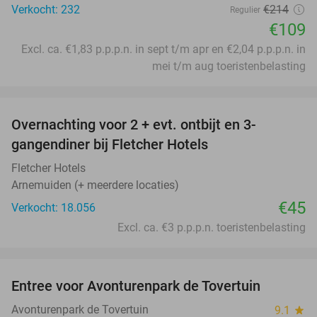
Verkocht: 232
€214
Regulier
€109
Excl. ca. €1,83 p.p.p.n. in sept t/m apr en €2,04 p.p.p.n. in
mei t/m aug toeristenbelasting
favorite_border
Overnachting voor 2 + evt. ontbijt en 3-
gangendiner bij Fletcher Hotels
Fletcher Hotels
Arnemuiden (+ meerdere locaties)
€45
Verkocht: 18.056
Excl. ca. €3 p.p.p.n. toeristenbelasting
favorite_border
Entree voor Avonturenpark de Tovertuin
34%
Avonturenpark de Tovertuin
9.1
star