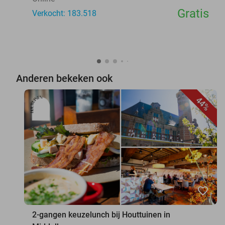
Gratis
Verkocht: 183.518
Anderen bekeken ook
44%
favorite_border
2-gangen keuzelunch bij Houttuinen in