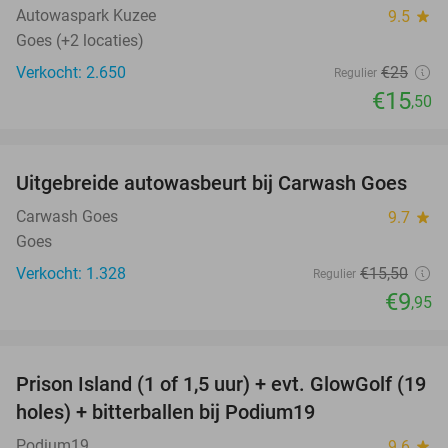
Autowaspark Kuzee
9.5
star
Goes (+2 locaties)
Verkocht: 2.650
€25
Regulier
€15
,50
favorite_border
Uitgebreide autowasbeurt bij Carwash Goes
36%
Carwash Goes
9.7
star
Goes
Verkocht: 1.328
€15
,50
Regulier
€9
,95
favorite_border
Prison Island (1 of 1,5 uur) + evt. GlowGolf (19
36%
holes) + bitterballen bij Podium19
Podium19
9.6
star