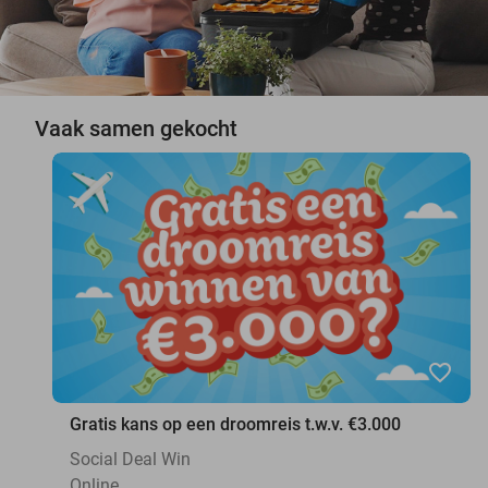
Vaak samen gekocht
favorite_border
Gratis kans op een droomreis t.w.v. €3.000
Social Deal Win
Online