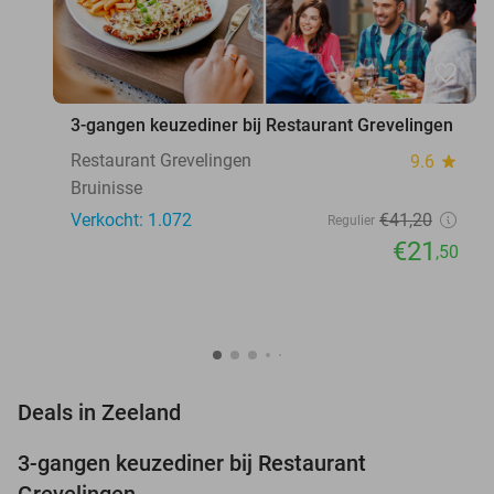
favorite_border
3-gangen keuzediner bij Restaurant Grevelingen
Restaurant Grevelingen
9.6
star
Bruinisse
Verkocht: 1.072
€41
,20
Regulier
€21
,50
favorite_border
Deals in Zeeland
3-gangen keuzediner bij Restaurant
48%