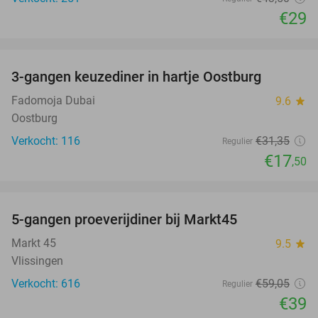
€29
favorite_border
3-gangen keuzediner in hartje Oostburg
44%
Fadomoja Dubai
9.6
star
Oostburg
Verkocht: 116
€31
,35
Regulier
€17
,50
favorite_border
5-gangen proeverijdiner bij Markt45
34%
Markt 45
9.5
star
Vlissingen
Verkocht: 616
€59
,05
Regulier
€39