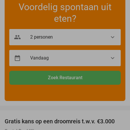
Voordelig spontaan uit
eten?
Zoek Restaurant
favorite_border
Gratis kans op een droomreis t.w.v. €3.000