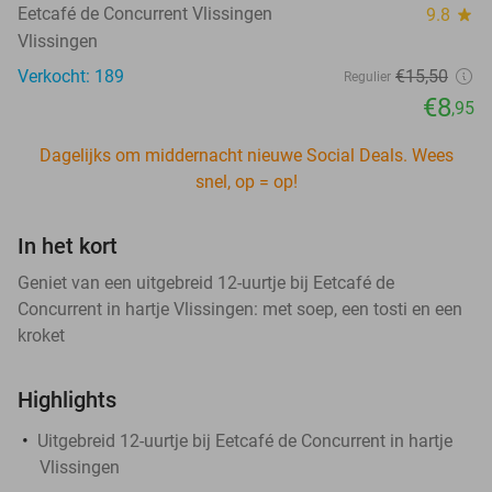
Eetcafé de Concurrent Vlissingen
9.8
star
Vlissingen
Verkocht: 189
€15
,50
Regulier
€8
,95
Dagelijks om middernacht nieuwe Social Deals. Wees
snel, op = op!
In het kort
Geniet van een uitgebreid 12-uurtje bij Eetcafé de
Concurrent in hartje Vlissingen: met soep, een tosti en een
kroket
Highlights
Uitgebreid 12-uurtje bij Eetcafé de Concurrent in hartje
Vlissingen