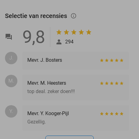
Selectie van recensies
info_outlined
9,8
294
J.
Mevr. J. Bosters
M.
Mevr. M. Heesters
top deal. zeker doen!!!
Y.
Mevr. Y. Kooger-Pijl
Gezellig.