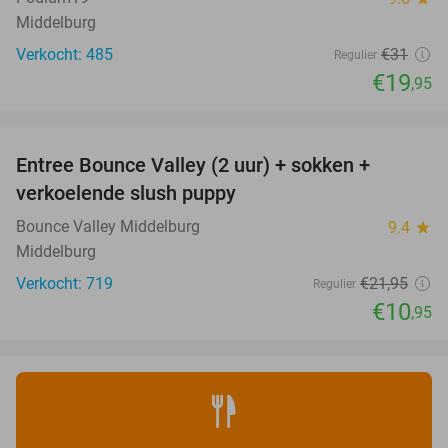
Middelburg
Verkocht: 485
€31
Regulier
€19
,95
favorite_border
Entree Bounce Valley (2 uur) + sokken +
50%
verkoelende slush puppy
Bounce Valley Middelburg
9.4
star
Middelburg
Verkocht: 719
€21
,95
Regulier
€10
,95