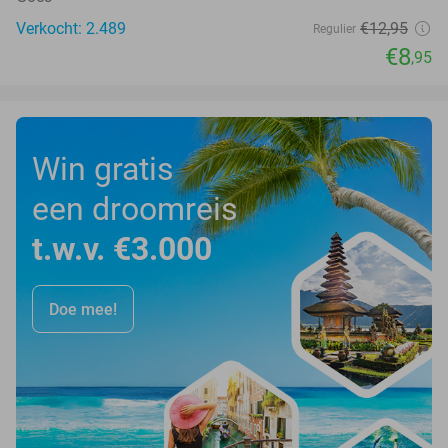
Verkocht: 2.489
€12
,95
Regulier
€8
,95
Win gratis
een droomreis
t.w.v. €3.000
Doe mee!