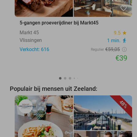
favorite_border
5-gangen proeverijdiner bij Markt45
Markt 45
9.5
star
Vlissingen
1 min.
directions_walk
Verkocht: 616
€59
,05
Regulier
€39
Populair bij mensen uit Zeeland:
48%