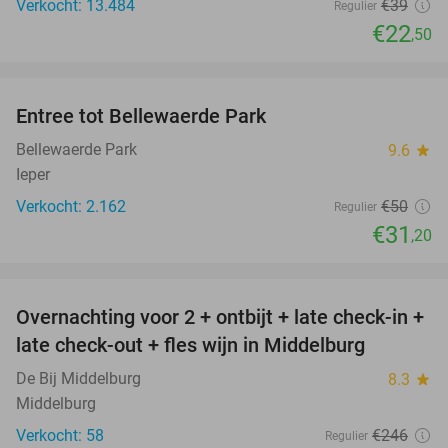
Verkocht: 13.484
€39
Regulier
€22
,50
favorite_border
Entree tot Bellewaerde Park
38%
Bellewaerde Park
9.6
star
Ieper
Verkocht: 2.162
€50
Regulier
€31
,20
favorite_border
Overnachting voor 2 + ontbijt + late check-in +
52%
late check-out + fles wijn in Middelburg
De Bij Middelburg
8.3
star
Middelburg
Verkocht: 58
€246
Regulier