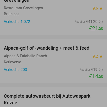
Grevelingen
Restaurant Grevelingen
9.6
star
Bruinisse
Verkocht: 1.072
€41
,20
Regulier
€21
,50
favorite_border
Alpaca-golf of -wandeling + meet & feed
24%
Alpaca & Falabella Ranch
9.2
star
Kerkwerve
Verkocht: 203
€19
Regulier
€14
,50
favorite_border
Complete autowasbeurt bij Autowaspark
38%
Kuzee