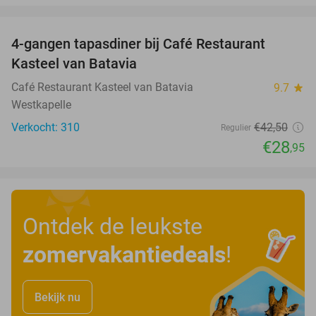
favorite_border
4-gangen tapasdiner bij Café Restaurant
32%
Kasteel van Batavia
Café Restaurant Kasteel van Batavia
9.7
star
Westkapelle
Verkocht: 310
€42
,50
Regulier
€28
,95
Ontdek de leukste
zomervakantiedeals
!
Bekijk nu