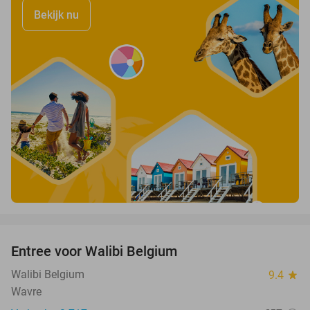
Bekijk nu
favorite_border
Entree voor Walibi Belgium
35%
Walibi Belgium
9.4
star
Wavre