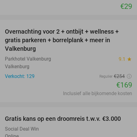
€29
favorite_border
Overnachting voor 2 + ontbijt + wellness +
33%
gratis parkeren + borrelplank + meer in
Valkenburg
Parkhotel Valkenburg
9.1
star
Valkenburg
Verkocht: 129
€254
Regulier
€169
Inclusief alle bijkomende kosten
favorite_border
Gratis kans op een droomreis t.w.v. €3.000
Social Deal Win
Online