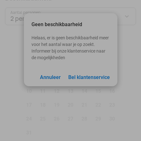
Aantal personen:
2 personen
Geen beschikbaarheid
augustus 2026
Helaas, er is geen beschikbaarheid meer
voor het aantal waar je op zoekt.
Ma
Di
Wo
Do
Vr
Za
Zo
Informeer bij onze klantenservice naar
de mogelijkheden
1
2
3
Annuleer
4
5
Bel klantenservice
6
7
8
9
10
11
12
13
14
15
16
17
18
19
20
21
22
23
24
25
26
27
28
29
30
31