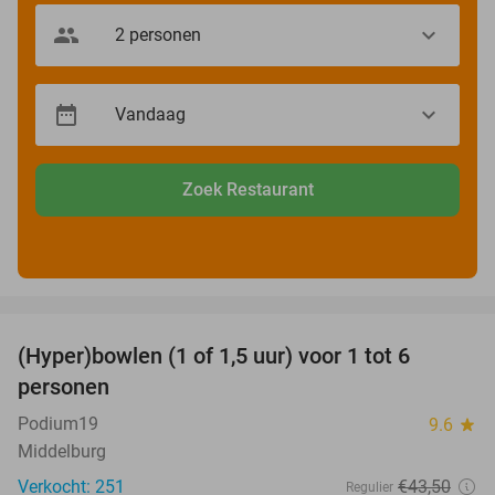
Zoek Restaurant
favorite_border
(Hyper)bowlen (1 of 1,5 uur) voor 1 tot 6
33%
personen
Podium19
9.6
star
Middelburg
Verkocht: 251
€43
,50
Regulier