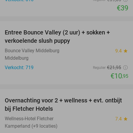
€39
favorite_border
Entree Bounce Valley (2 uur) + sokken +
50%
verkoelende slush puppy
Bounce Valley Middelburg
9.4
star
Middelburg
Verkocht: 719
€21
,95
Regulier
€10
,95
favorite_border
Overnachting voor 2 + wellness + evt. ontbijt
55%
bij Fletcher Hotels
Wellness-Hotel Fletcher
7.4
star
Kamperland (+9 locaties)