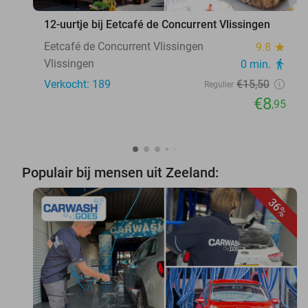
12-uurtje bij Eetcafé de Concurrent Vlissingen
Eetcafé de Concurrent Vlissingen
9.8
star
Vlissingen
0 min.
directions_walk
Verkocht: 189
€15
,50
Regulier
€8
,95
Populair bij mensen uit Zeeland:
36%