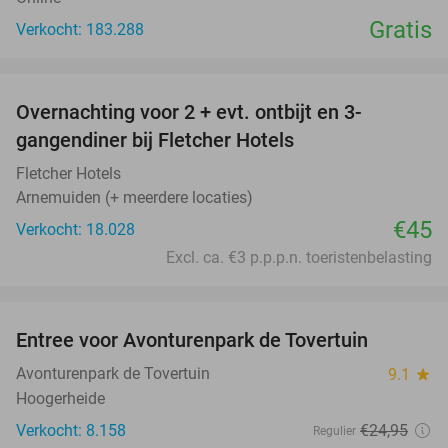
Gratis
Verkocht: 183.288
favorite_border
Overnachting voor 2 + evt. ontbijt en 3-
gangendiner bij Fletcher Hotels
Fletcher Hotels
Arnemuiden (+ meerdere locaties)
€45
Verkocht: 18.028
Excl. ca. €3 p.p.p.n. toeristenbelasting
favorite_border
Entree voor Avonturenpark de Tovertuin
34%
Avonturenpark de Tovertuin
9.1
star
Hoogerheide
Verkocht: 8.158
€24
,95
Regulier