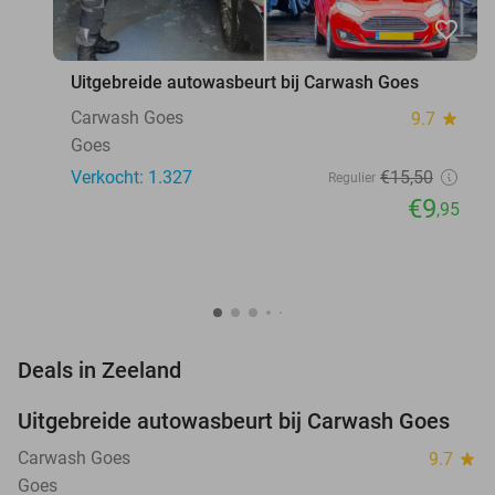
favorite_border
Uitgebreide autowasbeurt bij Carwash Goes
Carwash Goes
9.7
star
Goes
Verkocht: 1.327
€15
,50
Regulier
€9
,95
favorite_border
Deals in Zeeland
Uitgebreide autowasbeurt bij Carwash Goes
36%
Carwash Goes
9.7
star
Goes