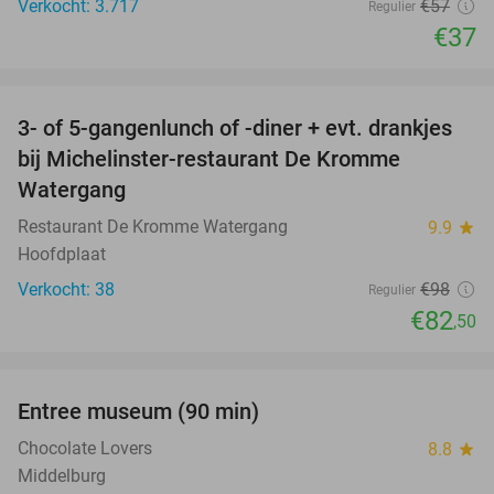
Verkocht: 3.717
€57
Regulier
€37
favorite_border
3- of 5-gangenlunch of -diner + evt. drankjes
16%
bij Michelinster-restaurant De Kromme
Watergang
Restaurant De Kromme Watergang
9.9
star
Hoofdplaat
Verkocht: 38
€98
Regulier
€82
,50
favorite_border
Entree museum (90 min)
41%
Chocolate Lovers
8.8
star
Middelburg