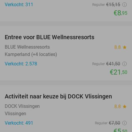
Verkocht: 311
€15
,15
Regulier
€8
,95
favorite_border
Entree voor BLUE Wellnessresorts
48%
BLUE Wellnessresorts
8.8
star
Kamperland (+4 locaties)
Verkocht: 2.578
€41
,50
Regulier
€21
,50
favorite_border
Activiteit naar keuze bij DOCK Vlissingen
27%
DOCK Vlissingen
8.8
star
Vlissingen
Verkocht: 491
€7
,50
Regulier
€5
,50