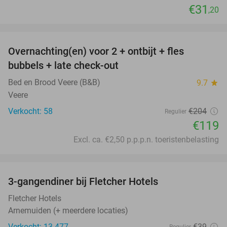
€31
,20
favorite_border
Overnachting(en) voor 2 + ontbijt + fles
42%
bubbels + late check-out
Bed en Brood Veere (B&B)
9.7
star
Veere
Verkocht: 58
€204
Regulier
€119
Excl. ca. €2,50 p.p.p.n. toeristenbelasting
favorite_border
3-gangendiner bij Fletcher Hotels
42%
Fletcher Hotels
Arnemuiden (+ meerdere locaties)
Verkocht: 13.477
€39