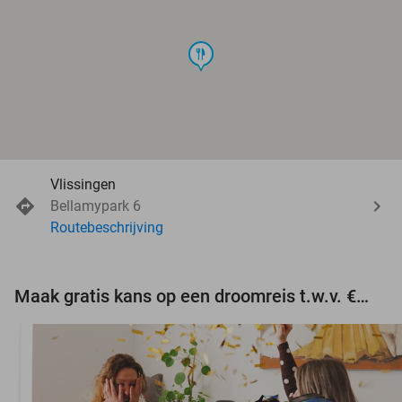
food
Vlissingen
Bellamypark 6
Routebeschrijving
Maak gratis kans op een droomreis t.w.v. €3.000!