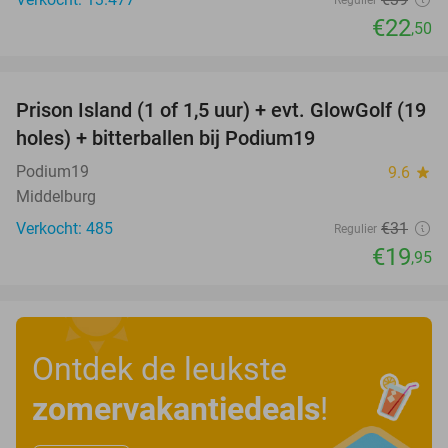
Regulier
€22
,50
favorite_border
Prison Island (1 of 1,5 uur) + evt. GlowGolf (19
36%
holes) + bitterballen bij Podium19
Podium19
9.6
star
Middelburg
Verkocht: 485
€31
Regulier
€19
,95
Ontdek de leukste
zomervakantiedeals
!