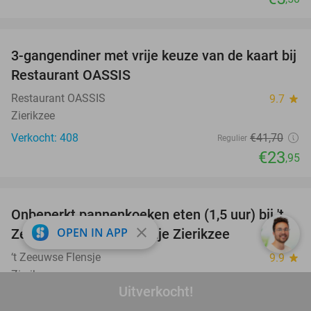
favorite_border
3-gangendiner met vrije keuze van de kaart bij
43%
Restaurant OASSIS
Restaurant OASSIS
9.7
star
Zierikzee
Verkocht: 408
€41
,70
Regulier
€23
,95
favorite_border
Onbeperkt pannenkoeken eten (1,5 uur) bij 't
67%
close
OPEN IN APP
Zeeuwse Flensje in hartje Zierikzee
‘t Zeeuwse Flensje
9.9
star
Zierikzee
Uitverkocht!
Verkocht: 245
€24
Regulier