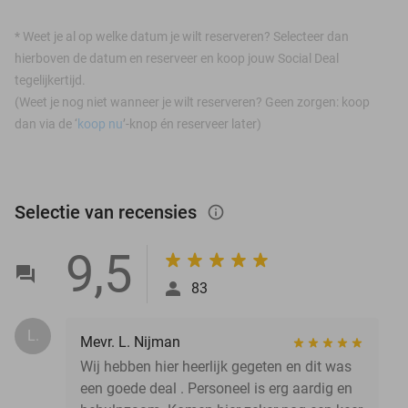
*
Weet je al op welke datum je wilt reserveren? Selecteer dan
hierboven de datum en reserveer en koop jouw Social Deal
tegelijkertijd.
(Weet je nog niet wanneer je wilt reserveren? Geen zorgen: koop
dan via de ‘
koop nu
’-knop én reserveer later)
Selectie van recensies
info_outlined
9,5
83
L.
Mevr. L. Nijman
Wij hebben hier heerlijk gegeten en dit was
een goede deal . Personeel is erg aardig en