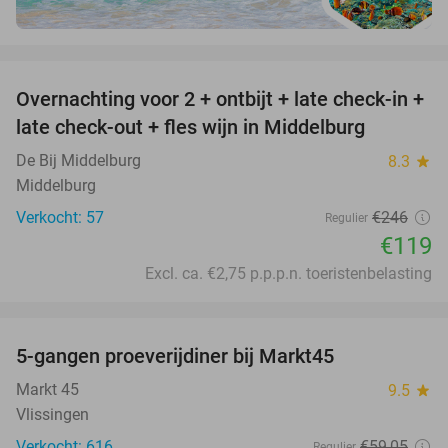
favorite_border
Overnachting voor 2 + ontbijt + late check-in +
52%
late check-out + fles wijn in Middelburg
De Bij Middelburg
8.3
star
Middelburg
Verkocht: 57
€246
Regulier
€119
Excl. ca. €2,75 p.p.p.n. toeristenbelasting
favorite_border
5-gangen proeverijdiner bij Markt45
34%
Markt 45
9.5
star
Vlissingen
Verkocht: 616
€59
,05
Regulier