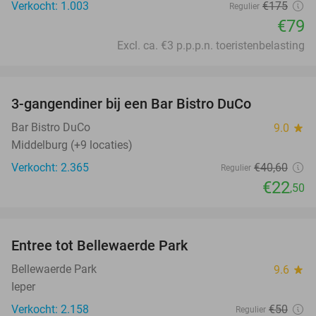
Verkocht: 1.003
€175
Regulier
€79
Excl. ca. €3 p.p.p.n. toeristenbelasting
favorite_border
3-gangendiner bij een Bar Bistro DuCo
45%
Bar Bistro DuCo
9.0
star
Middelburg (+9 locaties)
Verkocht: 2.365
€40
,60
Regulier
€22
,50
favorite_border
Entree tot Bellewaerde Park
38%
Bellewaerde Park
9.6
star
Ieper
Verkocht: 2.158
€50
Regulier