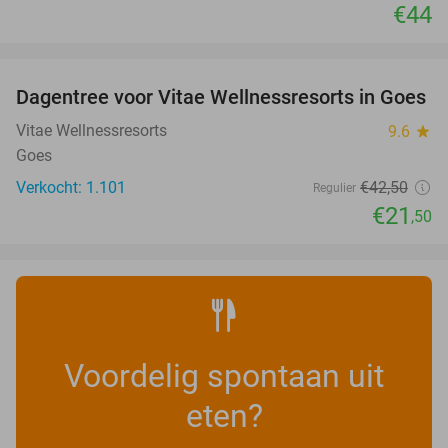
€44
favorite_border
Dagentree voor Vitae Wellnessresorts in Goes
49%
Vitae Wellnessresorts
9.6
star
Goes
Verkocht: 1.101
€42
,50
Regulier
€21
,50
Voordelig spontaan uit
eten?