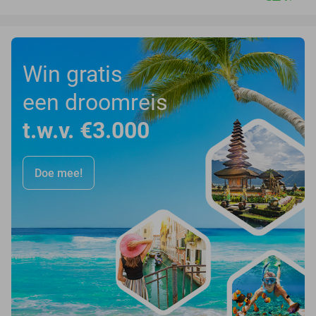
Win gratis
een droomreis
t.w.v. €3.000
Doe mee!