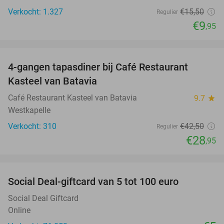
Verkocht: 1.327
€15
,50
Regulier
€9
,95
favorite_border
4-gangen tapasdiner bij Café Restaurant
32%
Kasteel van Batavia
Café Restaurant Kasteel van Batavia
9.7
star
Westkapelle
Verkocht: 310
€42
,50
Regulier
€28
,95
favorite_border
Social Deal-giftcard van 5 tot 100 euro
Social Deal Giftcard
Online