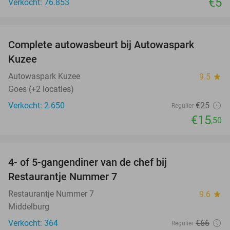
€5
Verkocht: 76.853
favorite_border
Complete autowasbeurt bij Autowaspark
38%
Kuzee
Autowaspark Kuzee
9.5
star
Goes (+2 locaties)
Verkocht: 2.650
€25
Regulier
€15
,50
favorite_border
4- of 5-gangendiner van de chef bij
33%
Restaurantje Nummer 7
Restaurantje Nummer 7
9.6
star
Middelburg
Verkocht: 364
€66
Regulier