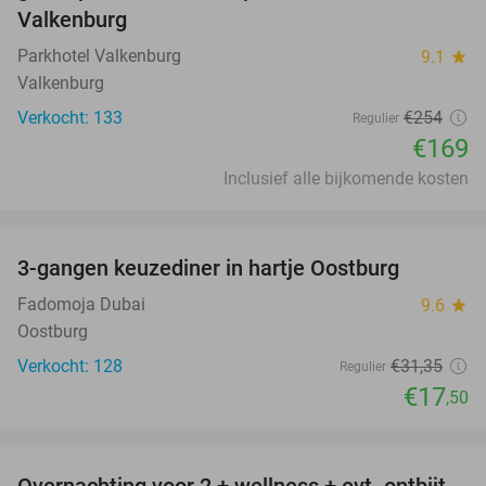
Valkenburg
Parkhotel Valkenburg
9.1
star
Valkenburg
Verkocht: 133
€254
Regulier
€169
Inclusief alle bijkomende kosten
favorite_border
3-gangen keuzediner in hartje Oostburg
44%
Fadomoja Dubai
9.6
star
Oostburg
Verkocht: 128
€31
,35
Regulier
€17
,50
favorite_border