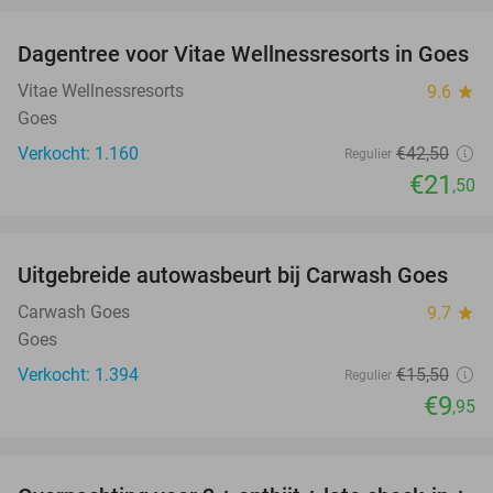
Dagentree voor Vitae Wellnessresorts in Goes
49%
Vitae Wellnessresorts
9.6
star
Goes
Verkocht: 1.160
€42
,50
Regulier
€21
,50
favorite_border
Uitgebreide autowasbeurt bij Carwash Goes
36%
Carwash Goes
9.7
star
Goes
Verkocht: 1.394
€15
,50
Regulier
€9
,95
favorite_border