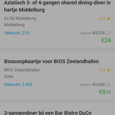
Aziatisch 3- of 4-gangen shared dining-diner in
36%
hartje Middelburg
De Bij Middelburg
8.2
star
Middelburg
Verkocht: 210
€37
,75
Regulier
€24
favorite_border
Bioscoopkaartje voor BIOS Zeelandhallen
31%
BIOS Zeelandhallen
9.5
star
Goes
Verkocht: 2.565
€12
,95
Regulier
€8
,95
favorite_border
3-gangendiner bij een Bar Bistro DuCo
45%