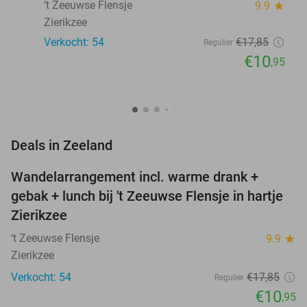
‘t Zeeuwse Flensje
9.9
star
Zierikzee
Verkocht: 54
€17
,85
Regulier
€10
,95
favorite_border
Deals in Zeeland
Wandelarrangement incl. warme drank +
39%
NEW
gebak + lunch bij 't Zeeuwse Flensje in hartje
TODAY
Zierikzee
‘t Zeeuwse Flensje
9.9
star
Zierikzee
Verkocht: 54
€17
,85
Regulier
€10
,95