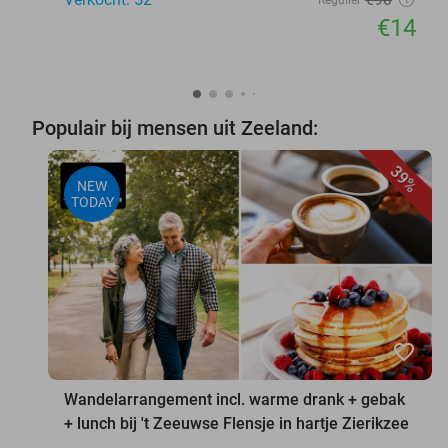
€14
Populair bij mensen uit Zeeland:
39%
NEW
TODAY
favorite_border
Wandelarrangement incl. warme drank + gebak
+ lunch bij 't Zeeuwse Flensje in hartje Zierikzee