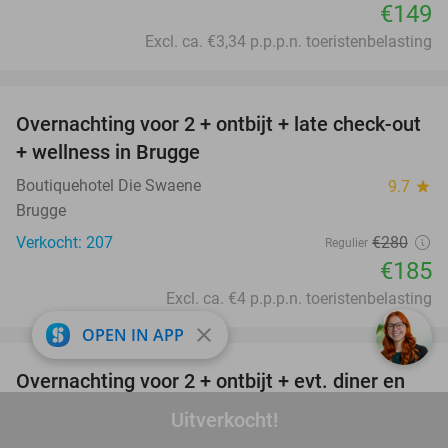
€149
Excl. ca. €3,34 p.p.p.n. toeristenbelasting
favorite_border
Overnachting voor 2 + ontbijt + late check-out
34%
+ wellness in Brugge
Boutiquehotel Die Swaene
9.7
star
Brugge
Verkocht: 207
€280
Regulier
€185
Excl. ca. €4 p.p.p.n. toeristenbelasting
favorite_border
close
OPEN IN APP
Overnachting voor 2 + ontbijt + evt. diner en
37%
fles bubbels in Marknesse
Uitverkocht!
Hotel de Pionier
8.9
star