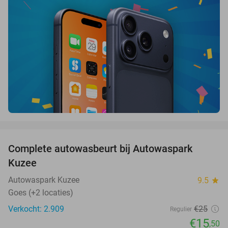
favorite_border
Complete autowasbeurt bij Autowaspark
38%
Kuzee
Autowaspark Kuzee
9.5
star
Goes (+2 locaties)
Verkocht: 2.909
€25
Regulier
€15
,50