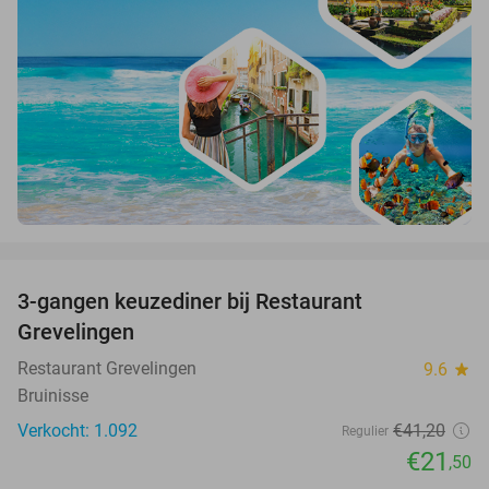
favorite_border
3-gangen keuzediner bij Restaurant
48%
Grevelingen
Restaurant Grevelingen
9.6
star
Bruinisse
Verkocht: 1.092
€41
,20
Regulier
€21
,50