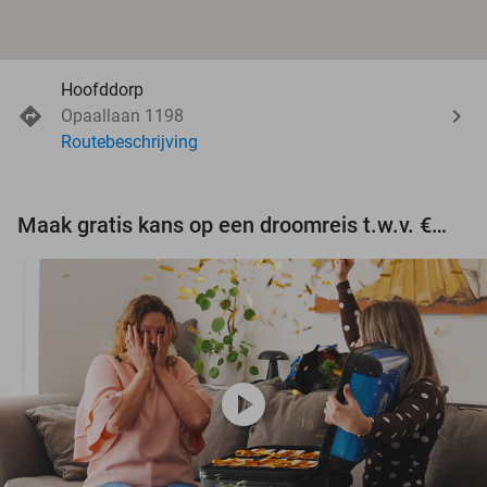
Hoofddorp
Opaallaan 1198
Routebeschrijving
Maak gratis kans op een droomreis t.w.v. €3.000!
play_circle