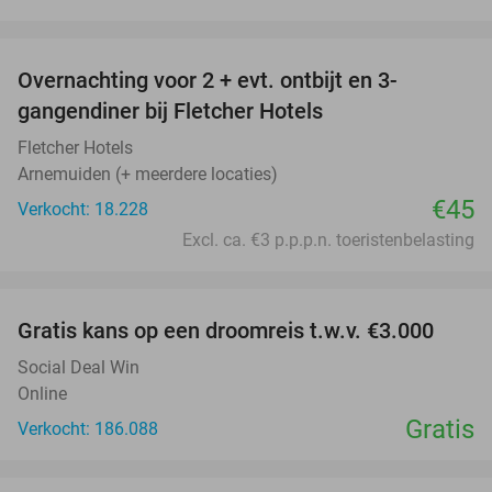
favorite_border
Overnachting voor 2 + evt. ontbijt en 3-
gangendiner bij Fletcher Hotels
Fletcher Hotels
Arnemuiden (+ meerdere locaties)
€45
Verkocht: 18.228
Excl. ca. €3 p.p.p.n. toeristenbelasting
favorite_border
Gratis kans op een droomreis t.w.v. €3.000
Social Deal Win
Online
Gratis
Verkocht: 186.088