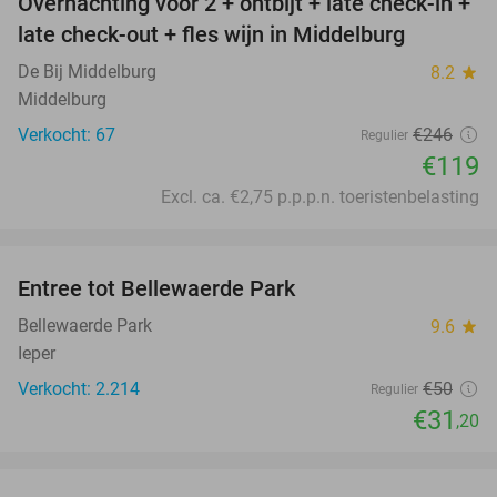
Overnachting voor 2 + ontbijt + late check-in +
52%
late check-out + fles wijn in Middelburg
De Bij Middelburg
8.2
star
Middelburg
Verkocht: 67
€246
Regulier
€119
Excl. ca. €2,75 p.p.p.n. toeristenbelasting
favorite_border
Entree tot Bellewaerde Park
38%
Bellewaerde Park
9.6
star
Ieper
Verkocht: 2.214
€50
Regulier
€31
,20
favorite_border