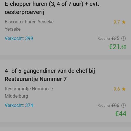
E-chopper huren (3, 4 of 7 uur) + evt.
39%
oesterproeverij
E-scooter huren Yerseke
9.7
star
Yerseke
Verkocht: 399
€35
Regulier
€21
,50
favorite_border
4- of 5-gangendiner van de chef bij
33%
Restaurantje Nummer 7
Restaurantje Nummer 7
9.6
star
Middelburg
Verkocht: 374
€66
Regulier
€44
favorite_border