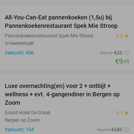
favorite_border
All-You-Can-Eat pannenkoeken (1,5u) bij
57%
Pannenkoekenrestaurant Spek Mie Stroop
Pannenkoekenrestaurant Spek Mie Stroop
9.0
star
's-Heerenhoek
Verkocht: 406
€23
Regulier
€9
,95
favorite_border
Luxe overnachting(en) voor 2 + ontbijt +
38%
wellness + evt. 4-gangendiner in Bergen op
Zoom
Grand Hotel De Draak
9.7
star
Bergen op Zoom
Verkocht: 154
€240
Regulier