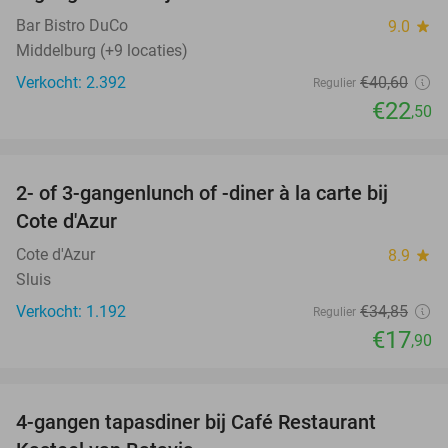
Bar Bistro DuCo
9.0
star
Middelburg (+9 locaties)
Verkocht: 2.392
€40
,60
Regulier
€22
,50
favorite_border
2- of 3-gangenlunch of -diner à la carte bij
49%
Cote d'Azur
Cote d'Azur
8.9
star
Sluis
Verkocht: 1.192
€34
,85
Regulier
€17
,90
favorite_border
4-gangen tapasdiner bij Café Restaurant
32%