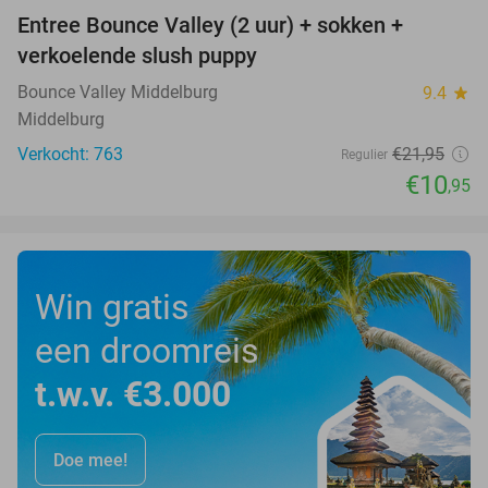
Entree Bounce Valley (2 uur) + sokken +
50%
verkoelende slush puppy
Bounce Valley Middelburg
9.4
star
Middelburg
Verkocht: 763
€21
,95
Regulier
€10
,95
Win gratis
een droomreis
t.w.v. €3.000
Doe mee!