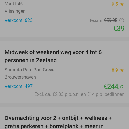
Markt 45
9.5
star
Vlissingen
Verkocht: 623
€59
,05
Regulier
€39
favorite_border
Midweek of weekend weg voor 4 tot 6
personen in Zeeland
Summio Parc Port Greve
8.9
star
Brouwershaven
€244
Verkocht: 497
,75
Excl. ca. €2,83 p.p.p.n. en €14 p.p. bedlinnen
favorite_border
Overnachting voor 2 + ontbijt + wellness +
33%
gratis parkeren + borrelplank + meer in