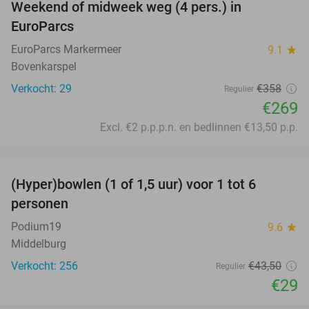
Weekend of midweek weg (4 pers.) in
25%
EuroParcs
EuroParcs Markermeer
9.1
star
Bovenkarspel
Verkocht: 29
€358
Regulier
€269
Excl. €2 p.p.p.n. en bedlinnen €13,50 p.p.
favorite_border
(Hyper)bowlen (1 of 1,5 uur) voor 1 tot 6
33%
personen
Podium19
9.6
star
Middelburg
Verkocht: 256
€43
,50
Regulier
€29
favorite_border