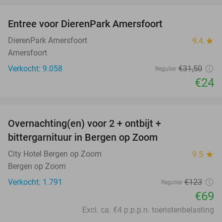
Entree voor DierenPark Amersfoort
24%
DierenPark Amersfoort
9.4
star
Amersfoort
Verkocht: 9.058
€31
,50
Regulier
€24
favorite_border
Overnachting(en) voor 2 + ontbijt +
44%
bittergarnituur in Bergen op Zoom
City Hotel Bergen op Zoom
9.5
star
Bergen op Zoom
Verkocht: 1.791
€123
Regulier
€69
Excl. ca. €4 p.p.p.n. toeristenbelasting