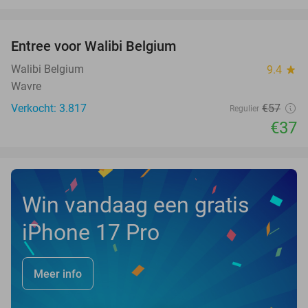
favorite_border
Entree voor Walibi Belgium
35%
Walibi Belgium
9.4
star
Wavre
Verkocht: 3.817
€57
Regulier
€37
Win vandaag een gratis
iPhone 17 Pro
Meer info