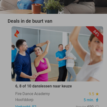
Deals in de buurt van
84%
favorite_border
6, 8 of 10 danslessen naar keuze
Fire Dance Academy
9.5
star
Hoofddorp
5 min.
directions_walk
Verkocht: 52
€90
Regulier