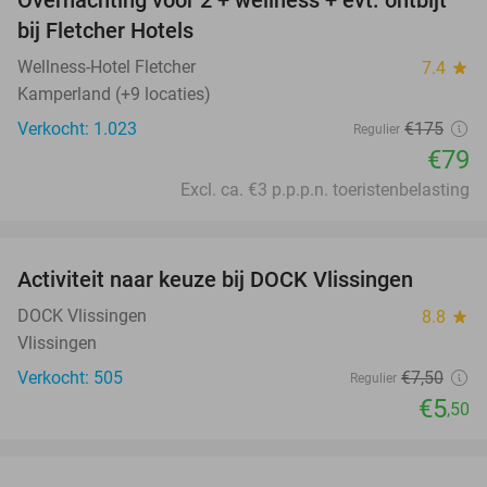
Overnachting voor 2 + wellness + evt. ontbijt
55%
bij Fletcher Hotels
Wellness-Hotel Fletcher
7.4
star
Kamperland (+9 locaties)
Verkocht: 1.023
€175
Regulier
€79
Excl. ca. €3 p.p.p.n. toeristenbelasting
favorite_border
Activiteit naar keuze bij DOCK Vlissingen
27%
DOCK Vlissingen
8.8
star
Vlissingen
Verkocht: 505
€7
,50
Regulier
€5
,50
favorite_border