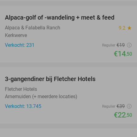
favorite_border
Alpaca-golf of -wandeling + meet & feed
24%
Alpaca & Falabella Ranch
9.2
star
Kerkwerve
Verkocht: 231
€19
Regulier
€14
,50
favorite_border
3-gangendiner bij Fletcher Hotels
42%
Fletcher Hotels
Arnemuiden (+ meerdere locaties)
Verkocht: 13.745
€39
Regulier
€22
,50
favorite_border