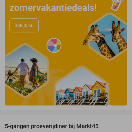
zomervakantiedeals
!
Bekijk nu
favorite_border
5-gangen proeverijdiner bij Markt45
34%