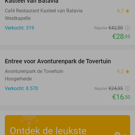
Kasteel van Batavia
Café Restaurant Kasteel van Batavia
9.7
star
Westkapelle
Verkocht: 319
€42
,50
Regulier
€28
,95
favorite_border
Entree voor Avonturenpark de Tovertuin
34%
Avonturenpark de Tovertuin
9.2
star
Hoogerheide
Verkocht: 8.570
€24
,95
Regulier
€16
,50
Ontdek de leukste