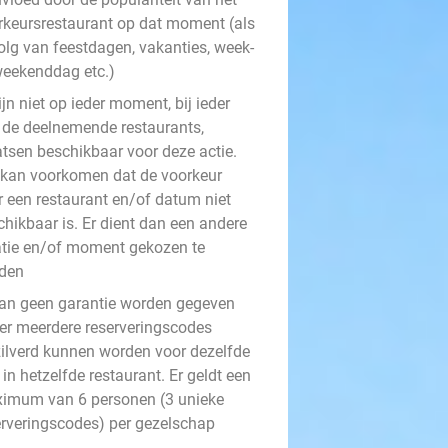
rkeursrestaurant op dat moment (als
olg van feestdagen, vakanties, week-
weekenddag etc.)
ijn niet op ieder moment, bij ieder
 de deelnemende restaurants,
atsen beschikbaar voor deze actie.
 kan voorkomen dat de voorkeur
r een restaurant en/of datum niet
chikbaar is. Er dient dan een andere
atie en/of moment gekozen te
den
kan geen garantie worden gegeven
 er meerdere reserveringscodes
zilverd kunnen worden voor dezelfde
in hetzelfde restaurant. Er geldt een
imum van 6 personen (3 unieke
erveringscodes) per gezelschap