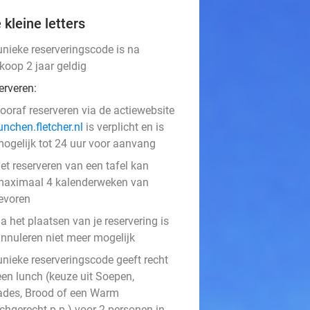
 kleine letters
unieke reserveringscode is na
koop 2 jaar geldig
erveren:
ooraf reserveren via de actiewebsite
unchen.fletcher.nl
is verplicht en is
ogelijk tot 24 uur voor aanvang
et reserveren van een tafel kan
aximaal 4 kalenderweken van
evoren
a het plaatsen van je reservering is
nnuleren niet meer mogelijk
unieke reserveringscode geeft recht
een lunch (keuze uit Soepen,
ades, Brood of een Warm
chgerecht p.p.) voor 2 personen in