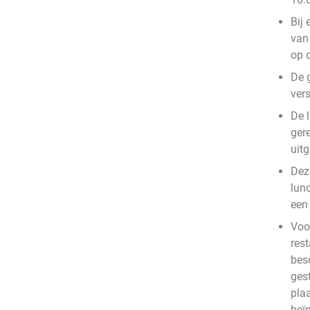
Bij 
van 
op 
De 
vers
De l
gere
uit
Deze
lun
een 
Voo
rest
bes
ges
plaa
beïn