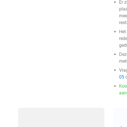
Er z
pla
mee
res
Het
red
ged
Deze
met
Vra
05
o
Koo
aan