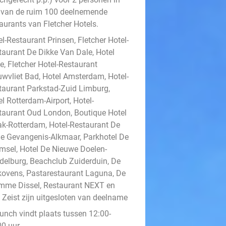
 van de ruim 100 deelnemende
aurants van Fletcher Hotels.
l-Restaurant Prinsen, Fletcher Hotel-
taurant De Dikke Van Dale, Hotel
e, Fletcher Hotel-Restaurant
uwvliet Bad, Hotel Amsterdam, Hotel-
taurant Parkstad-Zuid Limburg,
l Rotterdam-Airport, Hotel-
taurant Oud London, Boutique Hotel
ak-Rotterdam, Hotel-Restaurant De
e Gevangenis-Alkmaar, Parkhotel De
msel, Hotel De Nieuwe Doelen-
delburg, Beachclub Zuiderduin, De
kovens, Pastarestaurant Laguna, De
mme Dissel, Restaurant NEXT en
t Zeist zijn uitgesloten van deelname
lunch vindt plaats tussen 12:00-
0 uur.