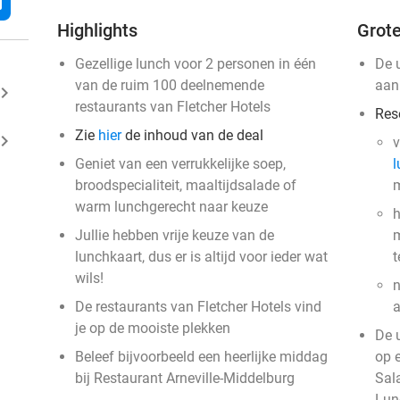
l
Highlights
Grote
Gezellige lunch voor 2 personen in één
De 
van de ruim 100 deelnemende
aan
ard_arrow_right
restaurants van Fletcher Hotels
Res
Zie
hier
de inhoud van de deal
ard_arrow_right
v
Geniet van een verrukkelijke soep,
l
broodspecialiteit, maaltijdsalade of
m
warm lunchgerecht naar keuze
h
Jullie hebben vrije keuze van de
m
lunchkaart, dus er is altijd voor ieder wat
t
wils!
n
De restaurants van Fletcher Hotels vind
a
je op de mooiste plekken
De 
Beleef bijvoorbeeld een heerlijke middag
op 
bij Restaurant Arneville-Middelburg
Sal
Lun