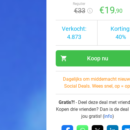
Regulier
€19
€33
,90
Verkocht:
Korting
4.873
40%
shopping_cart
Koop nu
navi
Dagelijks om middernacht nieuw
Social Deals. Wees snel, op = op
Gratis?!
- Deel deze deal met vrien
Kopen drie vrienden? Dan is de deal
jou gratis! (
info
)