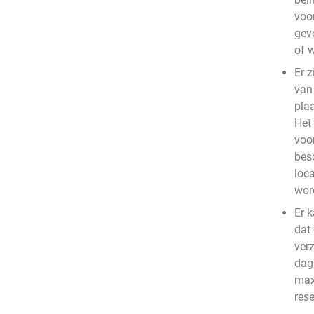
voo
gev
of 
Er z
van
pla
Het
voo
bes
loc
wor
Er 
dat
ver
dag 
max
res