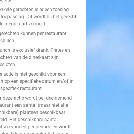
enkele gerechten is er een toeslag
toepassing. Dit wordt bij het gerecht
de menukaart vermeld
gerechten kunnen per restaurant
chillen
unch is exclusief drank. Plates en
chten van de dinerkaart zijn
gesloten
 actie is niet geschikt voor een
ch op een specifieke datum en/of in
specifiek restaurant
r deze actie wordt per deelnemend
aurant een aantal (maar niet alle
chikbare) plaatsen beschikbaar
teld. Het beschikbare aantal
tsen varieert per periode en wordt
vloed door de populariteit van het