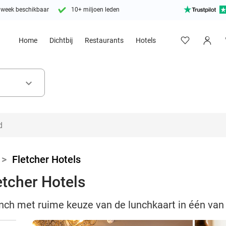
 week beschikbaar
10+ miljoen leden
Home
Dichtbij
Restaurants
Hotels
keyboard_arrow_down
>
Fletcher Hotels
etcher Hotels
unch met ruime keuze van de lunchkaart in één van