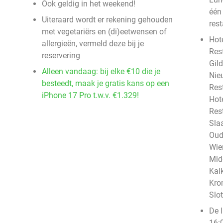
Ook geldig in het weekend!
één
Uiteraard wordt er rekening gehouden
rest
met vegetariërs en (di)eetwensen of
Hote
allergieën, vermeld deze bij je
Res
reservering
Gild
Alleen vandaag: bij elke €10 die je
Nie
besteedt, maak je gratis kans op een
Res
iPhone 17 Pro t.w.v. €1.329!
Hote
Res
Sla
Oud
Wie
Mid
Kal
Kro
Slo
De 
16:0