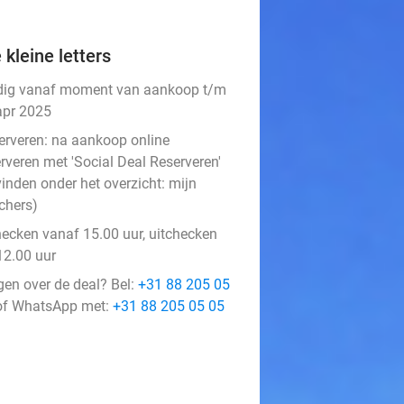
 kleine letters
dig vanaf moment van aankoop t/m
apr 2025
erveren:
na aankoop online
rveren met 'Social Deal Reserveren'
vinden onder het overzicht:
mijn
chers
)
hecken vanaf 15.00 uur, uitchecken
12.00 uur
gen over de deal? Bel:
+31 88 205 05
f WhatsApp met:
+31 88 205 05 05