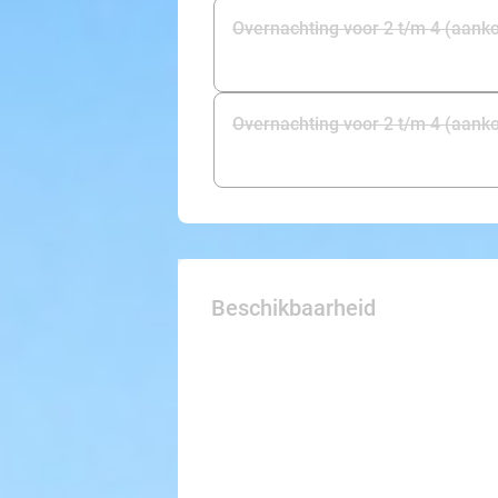
Overnachting voor 2 t/m 4 (aank
Overnachting voor 2 t/m 4 (aank
Beschikbaarheid