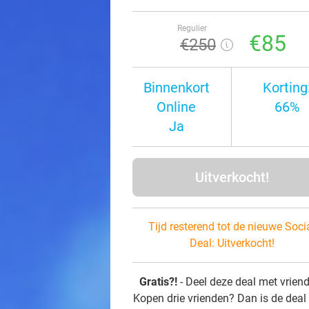
Regulier
€85
€250
Binnenkort
Korting
Online
66%
Ja
Uitverkocht!
Tijd resterend tot de nieuwe Soci
Deal:
Uitverkocht!
Gratis?!
- Deel deze deal met vrien
Kopen drie vrienden? Dan is de deal