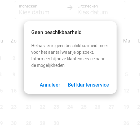
Inchecken
Uitchecken
Kies datum
Kies datum
september 2026
Geen beschikbaarheid
Za
Zo
Ma
Di
Wo
Do
Vr
Za
Zo
Ma
Helaas, er is geen beschikbaarheid meer
voor het aantal waar je op zoekt.
1
2
1
2
3
4
5
6
Informeer bij onze klantenservice naar
de mogelijkheden
8
9
7
8
9
10
11
12
13
5
Annuleer
Bel klantenservice
5
16
14
15
16
17
18
19
20
12
1
2
23
21
22
23
24
25
26
27
19
2
9
30
28
29
30
26
2