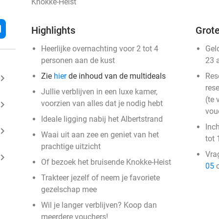
Knokke-Heist
l
Highlights
Grote
Heerlijke overnachting voor 2 tot 4
Gel
personen aan de kust
23 
Zie
hier
de inhoud van de multideals
Res
ard_arrow_right
rese
Jullie verblijven in een luxe kamer,
(te 
ard_arrow_right
voorzien van alles dat je nodig hebt
vou
Ideale ligging nabij het Albertstrand
Inc
ard_arrow_right
Waai uit aan zee en geniet van het
tot 
prachtige uitzicht
Vra
ard_arrow_right
Of bezoek het bruisende Knokke-Heist
05
o
Trakteer jezelf of neem je favoriete
gezelschap mee
Wil je langer verblijven? Koop dan
meerdere vouchers!