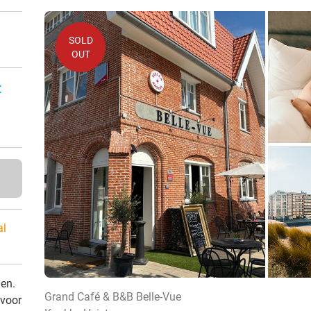
SOLD
OUT
:
al
den.
Grand Café & B&B Belle-Vue
 voor