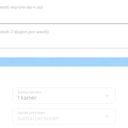
omst: ma t/m do + zo)
omst: 7 dagen per week)
Aantal kamers:
1 kamer
Aantal personen:
Aantal personen