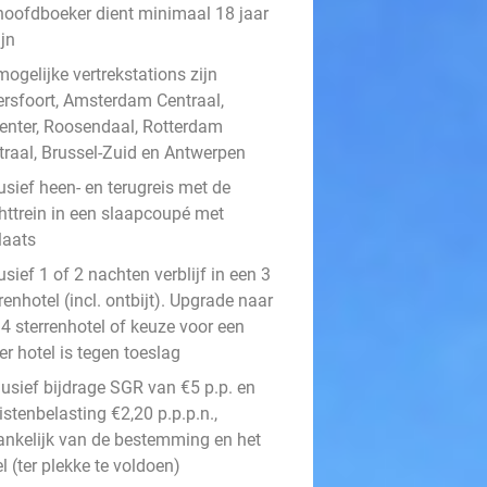
hoofdboeker dient minimaal 18 jaar
ijn
ogelijke vertrekstations zijn
rsfoort, Amsterdam Centraal,
enter, Roosendaal, Rotterdam
traal, Brussel-Zuid en Antwerpen
usief heen- en terugreis met de
httrein in een slaapcoupé met
laats
usief 1 of 2 nachten verblijf in een 3
renhotel (incl. ontbijt). Upgrade naar
 4 sterrenhotel of keuze voor een
r hotel is tegen toeslag
lusief bijdrage SGR van €5 p.p. en
istenbelasting €2,20 p.p.p.n.,
ankelijk van de bestemming en het
l (ter plekke te voldoen)