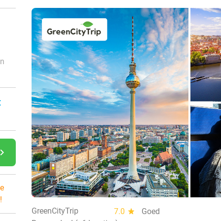
an
:
gate_next
e
!
GreenCityTrip
7.0
star
Goed