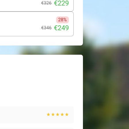
€229
€326
28%
€249
€346