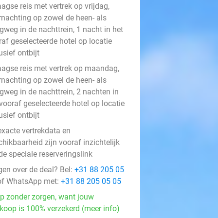
agse reis met vertrek op vrijdag,
rnachting op zowel de heen- als
gweg in de nachttrein, 1 nacht in het
af geselecteerde hotel op locatie
usief ontbijt
aagse reis met vertrek op maandag,
rnachting op zowel de heen- als
gweg in de nachttrein, 2 nachten in
vooraf geselecteerde hotel op locatie
usief ontbijt
exacte vertrekdata en
hikbaarheid zijn vooraf inzichtelijk
de speciale reserveringslink
gen over de deal? Bel:
+31 88 205 05
f WhatsApp met:
+31 88 205 05 05
p zonder zorgen, want jouw
koop is 100% verzekerd (meer info)