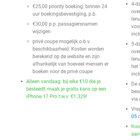
4-da
€25,00 priority boeking: binnen 24
ove
uur boekingsbevestiging, p.b.
teru
€30,00 p.p. passagiersnamen
voor
wijzigen
incl
privé coupe mogelijk o.b.v.
5-d
beschikbaarheid. Kosten worden
ove
berekend op de website en zijn
teru
afhankelijk van hoeveel mensen er
het 
boeken voor de privé coupe
incl
Alleen vandaag: bij elke €10 die je
De 
besteedt, maak je gratis kans op een
besc
iPhone 17 Pro t.w.v. €1.329!
via 
Vra
05
o
Koo
aan