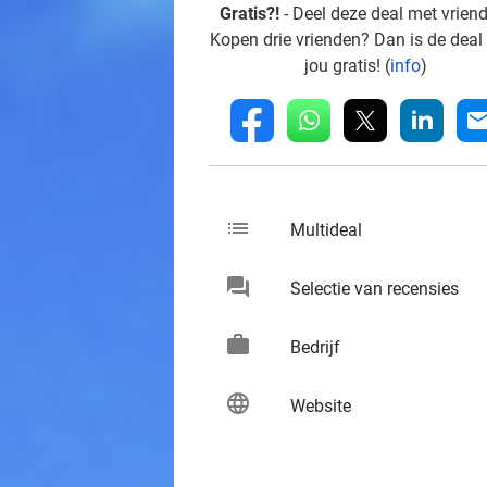
Gratis?!
- Deel deze deal met vrien
Kopen drie vrienden? Dan is de deal
jou gratis! (
info
)
whatsapp
linkedin
fb
mai
list
keybo
Multideal
chat
keybo
Selectie van recensies
work
keybo
Bedrijf
language
keybo
Website