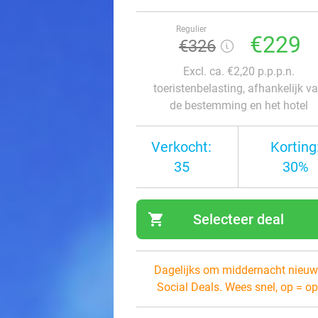
Regulier
€229
€326
Excl. ca. €2,20 p.p.p.n.
toeristenbelasting, afhankelijk v
de bestemming en het hotel
Verkocht:
Korting
35
30%
shopping_cart
Selecteer deal
navi
Dagelijks om middernacht nieuw
Social Deals. Wees snel, op = op