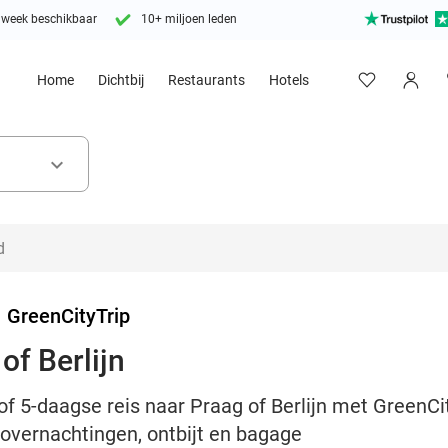
 week beschikbaar
10+ miljoen leden
Home
Dichtbij
Restaurants
Hotels
keyboard_arrow_down
>
GreenCityTrip
of Berlijn
of 5-daagse reis naar Praag of Berlijn met GreenCit
elovernachtingen, ontbijt en bagage