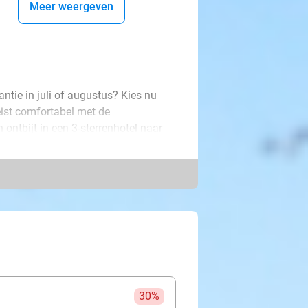
Meer weergeven
antie in juli of augustus? Kies nu
reist comfortabel met de
 ontbijt in een 3-sterrenhotel naar
een op ontdekkingstocht. De
tectuur of juist hippe wijken en
e Berlijn: iedere stad heeft z’n eigen
e cultuur en Berlijn barst van de
ende citytrip naartoe?
30%