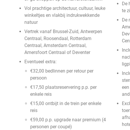
De 
Vol prachtige architectuur, cultuur, leuke
te z
winkeltjes en vlakbij indrukwekkende
De m
natuur
Ame
Vertrek vanaf Brussel-Zuid, Antwerpen
Dev
Centraal, Roosendaal, Rotterdam
Cen
Centraal, Amsterdam Centraal,
Incl
Amersfoort Centraal of Deventer
nac
Eventueel extra:
ligp
€32,00 bedlinnen per retour per
Incl
persoon
ster
€17,50 plaatsreservering p.p. per
een
enkele reis
ande
€15,00 ontbijt in de trein per enkele
Exc
reis
toer
afh
€59,00 p.p. upgrade naar premium (4
hote
personen per coupé)