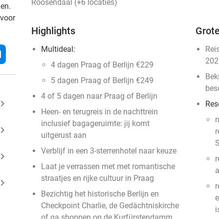
Roosendaal (+6 locaties)
den.
 voor
Highlights
Grote
Multideal:
Rei
l
202
4 dagen Praag of Berlijn €229
Bek
5 dagen Praag of Berlijn €249
bes
4 of 5 dagen naar Praag of Berlijn
ard_arrow_right
Res
Heen- en terugreis in de nachttrein
n
inclusief bagageruimte: jij komt
ard_arrow_right
r
uitgerust aan
S
Verblijf in een 3-sterrenhotel naar keuze
ard_arrow_right
r
Laat je verrassen met met romantische
straatjes en rijke cultuur in Praag
ard_arrow_right
r
Bezichtig het historische Berlijn en
e
Checkpoint Charlie, de Gedächtniskirche
i
of ga shoppen op de Kurfürstendamm