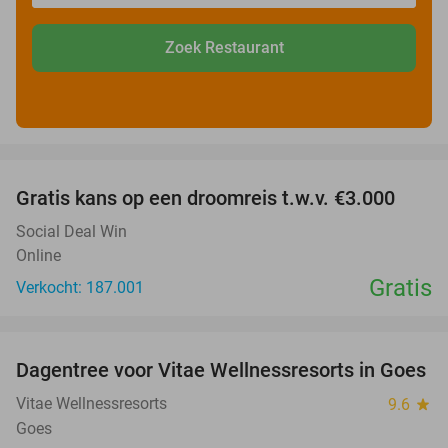
Zoek Restaurant
favorite_border
Gratis kans op een droomreis t.w.v. €3.000
Social Deal Win
Online
Gratis
Verkocht: 187.001
favorite_border
Dagentree voor Vitae Wellnessresorts in Goes
49%
Vitae Wellnessresorts
9.6
star
Goes