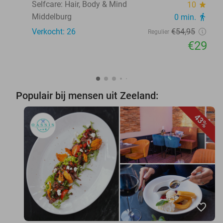
Selfcare: Hair, Body & Mind
10
star
Middelburg
0 min.
directions_walk
Verkocht: 26
€54
,95
Regulier
€29
Populair bij mensen uit Zeeland:
43%
favorite_border