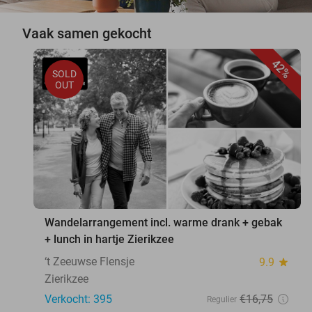
Vaak samen gekocht
42%
SOLD
OUT
Wandelarrangement incl. warme drank + gebak
+ lunch in hartje Zierikzee
‘t Zeeuwse Flensje
9.9
star
Zierikzee
Verkocht: 395
€16
,75
Regulier