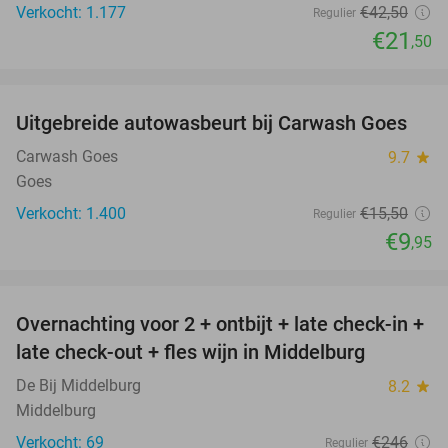
Verkocht: 1.177
€42
,50
Regulier
€21
,50
favorite_border
Uitgebreide autowasbeurt bij Carwash Goes
36%
Carwash Goes
9.7
star
Goes
Verkocht: 1.400
€15
,50
Regulier
€9
,95
favorite_border
Overnachting voor 2 + ontbijt + late check-in +
52%
late check-out + fles wijn in Middelburg
De Bij Middelburg
8.2
star
Middelburg
Verkocht: 69
€246
Regulier