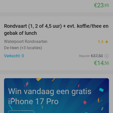
€23
,95
favorite_border
Rondvaart (1, 2 of 4,5 uur) + evt. koffie/thee en
61%
NEW
gebak of lunch
TODAY
Waterpoort Rondvaarten
9.4
star
De Heen (+3 locaties)
Verkocht: 0
€37
,50
Regulier
€14
,50
Win vandaag een gratis
iPhone 17 Pro