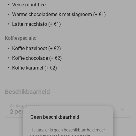
Verse muntthee
Warme chocolademelk met slagroom (+ €1)
Latte macchiato (+ €1)
Koffiespecials:
Koffie hazelnoot (+ €2)
Koffie chocolade (+ €2)
Koffie karamel (+ €2)
Beschikbaarheid
Aantal personen:
2 personen
Geen beschikbaarheid
augustus 2026
Helaas, er is geen beschikbaarheid meer