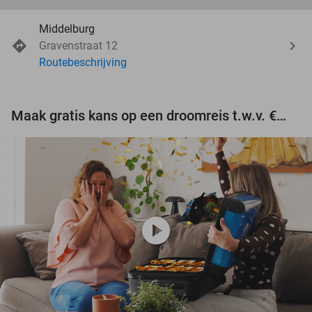
Middelburg
Gravenstraat 12
Routebeschrijving
Maak gratis kans op een droomreis t.w.v. €3.000!
play_circle