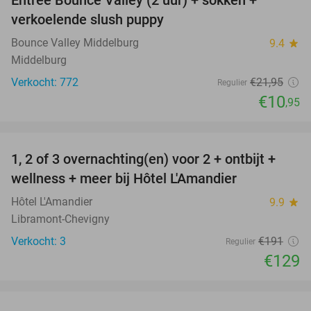
Entree Bounce Valley (2 uur) + sokken +
50%
verkoelende slush puppy
Bounce Valley Middelburg
9.4
star
Middelburg
Verkocht: 772
€21
,95
Regulier
€10
,95
favorite_border
1, 2 of 3 overnachting(en) voor 2 + ontbijt +
32%
NEW
wellness + meer bij Hôtel L'Amandier
TODAY
Hôtel L'Amandier
9.9
star
Libramont-Chevigny
Verkocht: 3
€191
Regulier
€129
favorite_border