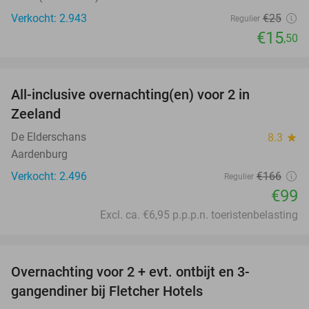
Verkocht: 2.943
€25
Regulier
€15
,50
favorite_border
All-inclusive overnachting(en) voor 2 in
40%
Zeeland
De Elderschans
8.3
star
Aardenburg
Verkocht: 2.496
€166
Regulier
€99
Excl. ca. €6,95 p.p.p.n. toeristenbelasting
favorite_border
Overnachting voor 2 + evt. ontbijt en 3-
gangendiner bij Fletcher Hotels