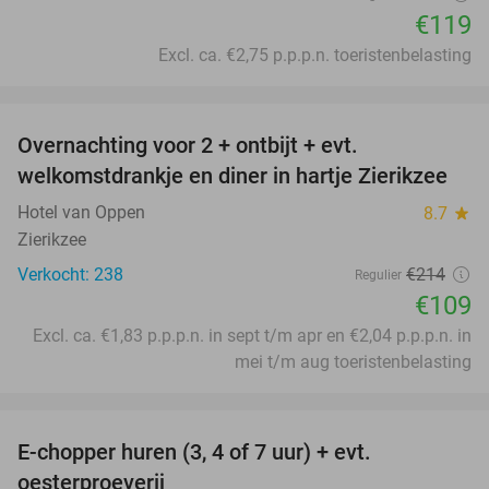
€119
Excl. ca. €2,75 p.p.p.n. toeristenbelasting
favorite_border
Overnachting voor 2 + ontbijt + evt.
49%
welkomstdrankje en diner in hartje Zierikzee
Hotel van Oppen
8.7
star
Zierikzee
Verkocht: 238
€214
Regulier
€109
Excl. ca. €1,83 p.p.p.n. in sept t/m apr en €2,04 p.p.p.n. in
mei t/m aug toeristenbelasting
favorite_border
E-chopper huren (3, 4 of 7 uur) + evt.
39%
oesterproeverij