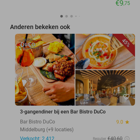
€9
,75
Anderen bekeken ook
45%
favorite_border
3-gangendiner bij een Bar Bistro DuCo
Bar Bistro DuCo
9.0
star
Middelburg (+9 locaties)
Verkocht: 2.412
€40
,60
Regulier