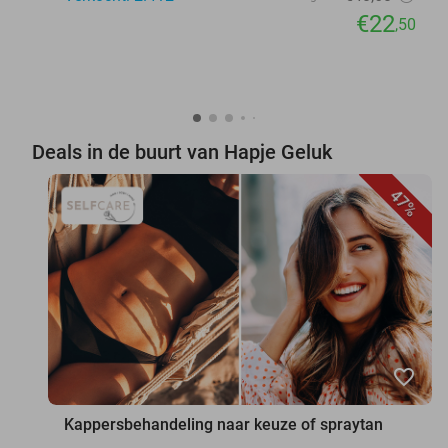
€22
,50
Deals in de buurt van Hapje Geluk
47%
favorite_border
Kappersbehandeling naar keuze of spraytan