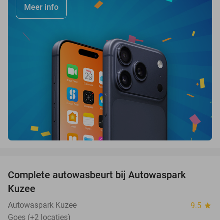
Meer info
favorite_border
Complete autowasbeurt bij Autowaspark
38%
Kuzee
Autowaspark Kuzee
9.5
star
Goes (+2 locaties)