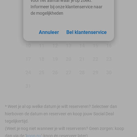
voor het aantal waar je op zoekt.
Ma
Di
Wo
Do
Vr
Za
Zo
Informeer bij onze klantenservice naar
de mogelijkheden
1
2
3
Annuleer
4
5
Bel klantenservice
6
7
8
9
10
11
12
13
14
15
16
17
18
19
20
21
22
23
24
25
26
27
28
29
30
31
*
Weet je al op welke datum je wilt reserveren? Selecteer dan
hierboven de datum en reserveer en koop jouw Social Deal
tegelijkertijd.
(Weet je nog niet wanneer je wilt reserveren? Geen zorgen: koop
dan via de ‘
koop nu
’-knop én reserveer later)