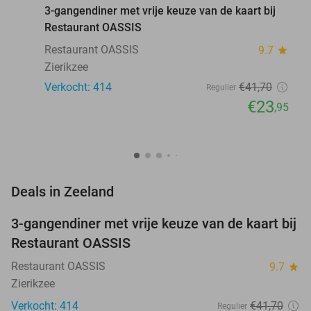
3-gangendiner met vrije keuze van de kaart bij
Restaurant OASSIS
Restaurant OASSIS
9.7
star
Zierikzee
Verkocht: 414
€41
,70
Regulier
€23
,95
favorite_border
Deals in Zeeland
3-gangendiner met vrije keuze van de kaart bij
43%
Restaurant OASSIS
Restaurant OASSIS
9.7
star
Zierikzee
Verkocht: 414
€41
,70
Regulier