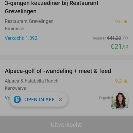
3-gangen keuzediner bij Restaurant
48%
Grevelingen
Restaurant Grevelingen
9.6
star
Bruinisse
Verkocht: 1.092
€41
,20
Regulier
€21
,50
favorite_border
Alpaca-golf of -wandeling + meet & feed
24%
Alpaca & Falabella Ranch
9.2
star
Kerkwerve
Verkocht: 233
€19
close
Regulier
OPEN IN APP
€14
,50
favorite_border
Uitverkocht!
3-gangendiner bij Fletcher Hotels
42%