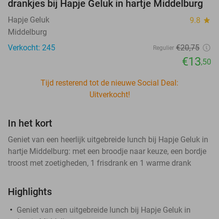
drankjes bij Hapje Geluk in hartje Middelburg
Hapje Geluk
9.8
star
Middelburg
Verkocht: 245
€20
,75
Regulier
€13
,50
Tijd resterend tot de nieuwe Social Deal:
Uitverkocht!
In het kort
Geniet van een heerlijk uitgebreide lunch bij Hapje Geluk in
hartje Middelburg: met een broodje naar keuze, een bordje
troost met zoetigheden, 1 frisdrank en 1 warme drank
Highlights
Geniet van een uitgebreide lunch bij Hapje Geluk in