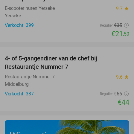
E-scooter huren Yerseke
9.7
star
Yerseke
Verkocht: 399
€35
Regulier
€21
,50
favorite_border
4- of 5-gangendiner van de chef bij
33%
Restaurantje Nummer 7
Restaurantje Nummer 7
9.6
star
Middelburg
Verkocht: 387
€66
Regulier
€44