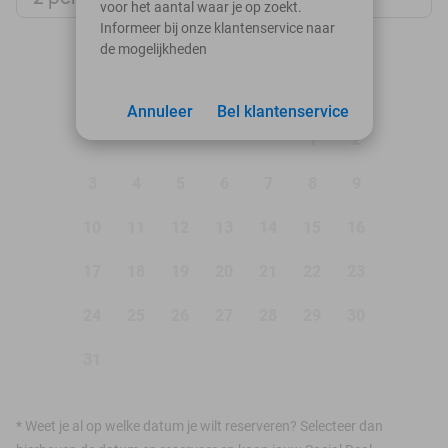
voor het aantal waar je op zoekt.
Informeer bij onze klantenservice naar
de mogelijkheden
augustus 2026
Ma
Di
Wo
Do
Vr
Za
Zo
Annuleer
Bel klantenservice
1
2
3
4
5
6
7
8
9
10
11
12
13
14
15
16
17
18
19
20
21
22
23
24
25
26
27
28
29
30
31
*
Weet je al op welke datum je wilt reserveren? Selecteer dan