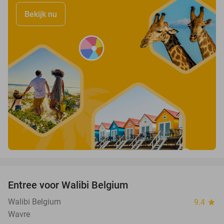
Bekijk nu
favorite_border
Entree voor Walibi Belgium
35%
Walibi Belgium
9.4
star
Wavre