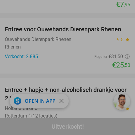
€7
,95
favorite_border
Entree voor Ouwehands Dierenpark Rhenen
19%
Ouwehands Dierenpark Rhenen
9.5
star
Rhenen
Verkocht: 2.885
€31
,50
Regulier
€25
,50
favorite_border
Entree + hapje + non-alcoholisch drankje voor
52%
2 bij Holland Casino
close
OPEN IN APP
Holland Casino
9.6
star
Rotterdam (+12 locaties)
Verkocht: 10.593
€21
Uitverkocht!
Regulier
€10