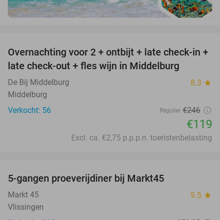
favorite_border
Overnachting voor 2 + ontbijt + late check-in +
52%
late check-out + fles wijn in Middelburg
De Bij Middelburg
8.3
star
Middelburg
Verkocht: 56
€246
Regulier
€119
Excl. ca. €2,75 p.p.p.n. toeristenbelasting
favorite_border
5-gangen proeverijdiner bij Markt45
34%
Markt 45
9.5
star
Vlissingen