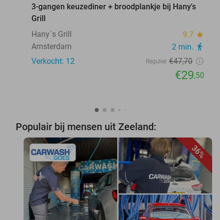
3-gangen keuzediner + broodplankje bij Hany's
Grill
Hany´s Grill
9.7
star
Amsterdam
2 min.
directions_walk
Verkocht: 12
€47
,70
Regulier
€29
,50
Populair bij mensen uit Zeeland:
36%