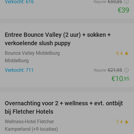
Verkocht: 616
€59
,05
Regulier
€39
favorite_border
Entree Bounce Valley (2 uur) + sokken +
50%
verkoelende slush puppy
Bounce Valley Middelburg
9.4
star
Middelburg
Verkocht: 711
€21
,95
Regulier
€10
,95
favorite_border
Overnachting voor 2 + wellness + evt. ontbijt
55%
bij Fletcher Hotels
Wellness-Hotel Fletcher
7.4
star
Kamperland (+9 locaties)