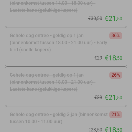
(binnenkomst tussen 14.00 - 18.00 uur) -
Laatste kans (gelukkige kopers)
€21
€30
,50
,50
Gehele dag entree - geldig op 1 jan
36%
(binnenkomst tussen 18.00 - 21.00 uur) - Early
bird (snelle kopers)
€18
€29
,50
Gehele dag entree - geldig op 1 jan
26%
(binnenkomst tussen 18.00 - 21.00 uur) -
Laatste kans (gelukkige kopers)
€21
€29
,50
Gehele dag entree - geldig 3 jan (binnenkomst
21%
tussen 10.00 - 11.00 uur)
€18
€23
,50
,50