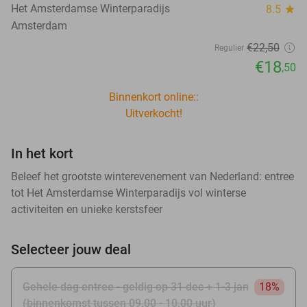
Het Amsterdamse Winterparadijs
8.5
star
Amsterdam
€22
,50
Regulier
€18
,50
Binnenkort online::
Uitverkocht!
In het kort
Beleef het grootste winterevenement van Nederland: entree
tot Het Amsterdamse Winterparadijs vol winterse
activiteiten en unieke kerstsfeer
Selecteer jouw deal
Gehele dag entree - geldig op 31 dec + 1-3 jan
18%
(binnenkomst tussen 09.00 - 10.00 uur)