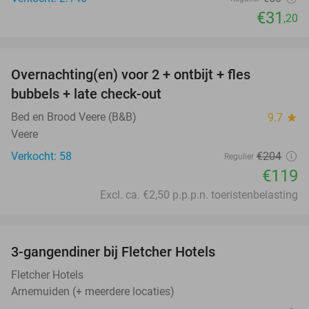
€31
,20
favorite_border
Overnachting(en) voor 2 + ontbijt + fles
42%
bubbels + late check-out
Bed en Brood Veere (B&B)
9.7
star
Veere
Verkocht: 58
€204
Regulier
€119
Excl. ca. €2,50 p.p.p.n. toeristenbelasting
favorite_border
3-gangendiner bij Fletcher Hotels
42%
Fletcher Hotels
Arnemuiden (+ meerdere locaties)