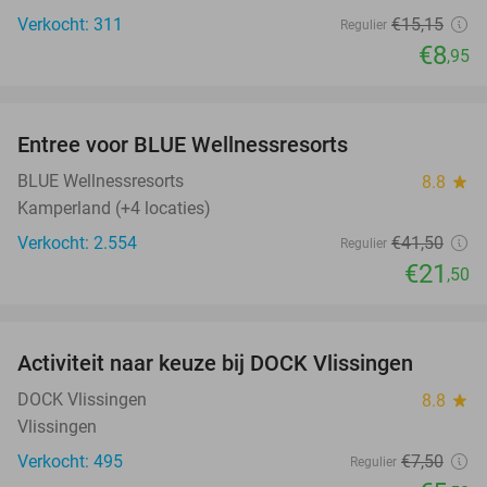
Verkocht: 311
€15
,15
Regulier
€8
,95
favorite_border
Entree voor BLUE Wellnessresorts
48%
BLUE Wellnessresorts
8.8
star
Kamperland (+4 locaties)
Verkocht: 2.554
€41
,50
Regulier
€21
,50
favorite_border
Activiteit naar keuze bij DOCK Vlissingen
27%
DOCK Vlissingen
8.8
star
Vlissingen
Verkocht: 495
€7
,50
Regulier