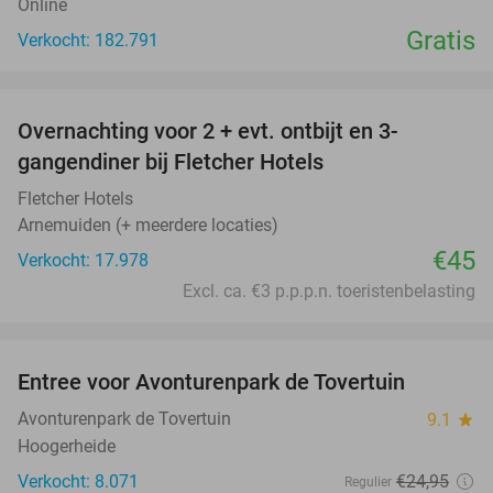
Online
Gratis
Verkocht: 182.791
favorite_border
Overnachting voor 2 + evt. ontbijt en 3-
gangendiner bij Fletcher Hotels
Fletcher Hotels
Arnemuiden (+ meerdere locaties)
€45
Verkocht: 17.978
Excl. ca. €3 p.p.p.n. toeristenbelasting
favorite_border
Entree voor Avonturenpark de Tovertuin
34%
Avonturenpark de Tovertuin
9.1
star
Hoogerheide
Verkocht: 8.071
€24
,95
Regulier