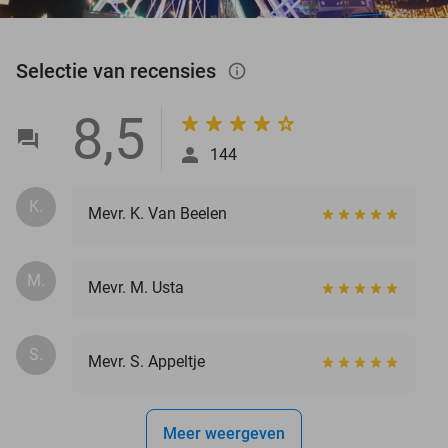
Selectie van recensies
info_outlined
8,5
144
K.
Mevr. K. Van Beelen
M.
Mevr. M. Usta
S.
Mevr. S. Appeltje
Meer weergeven