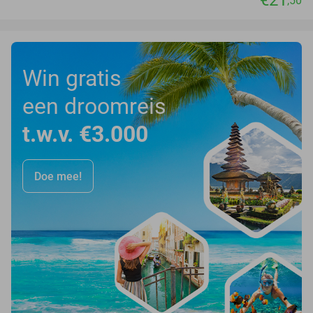
€21
,50
Win gratis
een droomreis
t.w.v. €3.000
Doe mee!