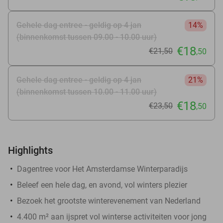
Gehele dag entree - geldig op 4 jan
14%
(binnenkomst tussen 09.00 - 10.00 uur)
€18
€21
,50
,50
Gehele dag entree - geldig op 4 jan
21%
(binnenkomst tussen 10.00 - 11.00 uur)
€18
€23
,50
,50
Highlights
Dagentree voor Het Amsterdamse Winterparadijs
Beleef een hele dag, en avond, vol winters plezier
Bezoek het grootste winterevenement van Nederland
4.400 m² aan ijspret vol winterse activiteiten voor jong