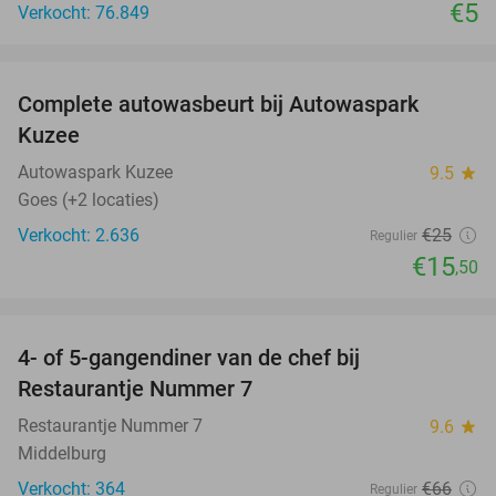
€5
Verkocht: 76.849
favorite_border
Complete autowasbeurt bij Autowaspark
38%
Kuzee
Autowaspark Kuzee
9.5
star
Goes (+2 locaties)
Verkocht: 2.636
€25
Regulier
€15
,50
favorite_border
4- of 5-gangendiner van de chef bij
33%
Restaurantje Nummer 7
Restaurantje Nummer 7
9.6
star
Middelburg
Verkocht: 364
€66
Regulier