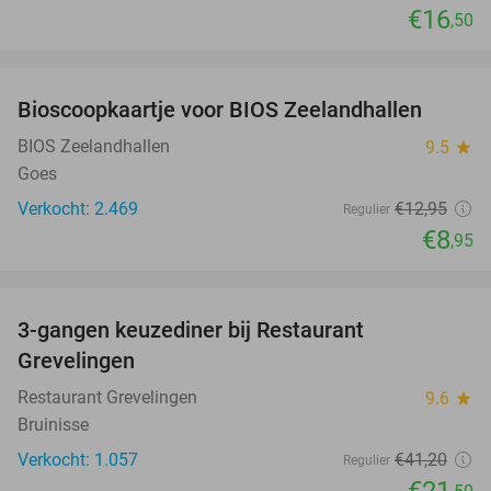
€16
,50
favorite_border
Bioscoopkaartje voor BIOS Zeelandhallen
31%
BIOS Zeelandhallen
9.5
star
Goes
Verkocht: 2.469
€12
,95
Regulier
€8
,95
favorite_border
3-gangen keuzediner bij Restaurant
48%
Grevelingen
Restaurant Grevelingen
9.6
star
Bruinisse
Verkocht: 1.057
€41
,20
Regulier