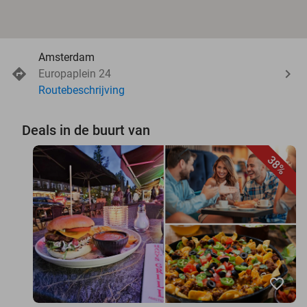
Amsterdam
Europaplein 24
Routebeschrijving
Deals in de buurt van
38%
favorite_border