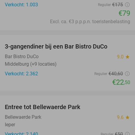
Verkocht: 1.003
€175
Regulier
€79
Excl. ca. €3 p.p.p.n. toeristenbelasting
favorite_border
3-gangendiner bij een Bar Bistro DuCo
45%
Bar Bistro DuCo
9.0
star
Middelburg (+9 locaties)
Verkocht: 2.362
€40
,60
Regulier
€22
,50
favorite_border
Entree tot Bellewaerde Park
38%
Bellewaerde Park
9.6
star
Ieper
Verkocht: 2.140
€50
Regulier