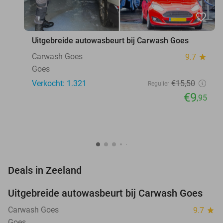
favorite_border
Uitgebreide autowasbeurt bij Carwash Goes
Carwash Goes
9.7
star
Goes
Verkocht: 1.321
€15
,50
Regulier
€9
,95
favorite_border
Deals in Zeeland
Uitgebreide autowasbeurt bij Carwash Goes
36%
Carwash Goes
9.7
star
Goes