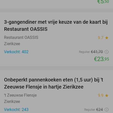
€5
,50
favorite_border
3-gangendiner met vrije keuze van de kaart bij
43%
Restaurant OASSIS
Restaurant OASSIS
9.7
star
Zierikzee
Verkocht: 402
€41
,70
Regulier
€23
,95
favorite_border
Onbeperkt pannenkoeken eten (1,5 uur) bij 't
67%
Zeeuwse Flensje in hartje Zierikzee
‘t Zeeuwse Flensje
9.9
star
Zierikzee
Verkocht: 243
€24
Regulier