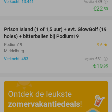
Verkocht: 13.441
€39
Regulier
€22
,50
favorite_border
Prison Island (1 of 1,5 uur) + evt. GlowGolf (19
36%
holes) + bitterballen bij Podium19
Podium19
9.6
star
Middelburg
Verkocht: 483
€31
Regulier
€19
,95
Ontdek de leukste
zomervakantiedeals
!