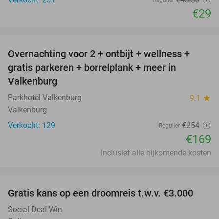
Regulier
€29
favorite_border
Overnachting voor 2 + ontbijt + wellness +
33%
gratis parkeren + borrelplank + meer in
Valkenburg
Parkhotel Valkenburg
9.1
star
Valkenburg
Verkocht: 129
€254
Regulier
€169
Inclusief alle bijkomende kosten
favorite_border
Gratis kans op een droomreis t.w.v. €3.000
Social Deal Win