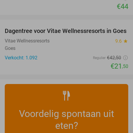
€44
favorite_border
Dagentree voor Vitae Wellnessresorts in Goes
49%
Vitae Wellnessresorts
9.6
star
Goes
Verkocht: 1.092
€42
,50
Regulier
€21
,50
Voordelig spontaan uit
eten?