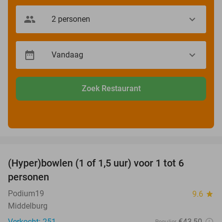
Zoek Restaurant
favorite_border
(Hyper)bowlen (1 of 1,5 uur) voor 1 tot 6
33%
personen
Podium19
9.6
star
Middelburg
Verkocht: 251
€43
,50