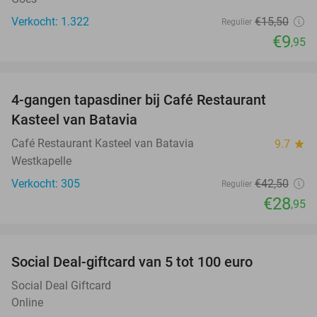
Verkocht: 1.322
€15
,50
Regulier
€9
,95
favorite_border
4-gangen tapasdiner bij Café Restaurant
32%
Kasteel van Batavia
Café Restaurant Kasteel van Batavia
9.7
star
Westkapelle
Verkocht: 305
€42
,50
Regulier
€28
,95
favorite_border
Social Deal-giftcard van 5 tot 100 euro
Social Deal Giftcard
Online