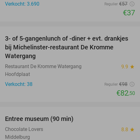
Verkocht: 3.690
€57
Regulier
€37
favorite_border
3- of 5-gangenlunch of -diner + evt. drankjes
16%
bij Michelinster-restaurant De Kromme
Watergang
Restaurant De Kromme Watergang
9.9
star
Hoofdplaat
Verkocht: 38
€98
Regulier
€82
,50
favorite_border
Entree museum (90 min)
41%
Chocolate Lovers
8.8
star
Middelburg