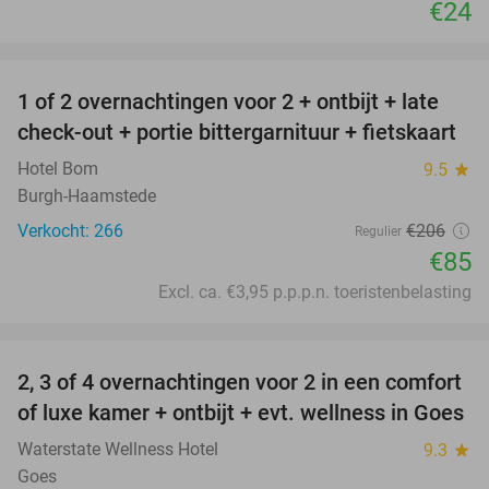
€24
favorite_border
1 of 2 overnachtingen voor 2 + ontbijt + late
59%
check-out + portie bittergarnituur + fietskaart
Hotel Bom
9.5
star
Burgh-Haamstede
Verkocht: 266
€206
Regulier
€85
Excl. ca. €3,95 p.p.p.n. toeristenbelasting
favorite_border
2, 3 of 4 overnachtingen voor 2 in een comfort
of luxe kamer + ontbijt + evt. wellness in Goes
Waterstate Wellness Hotel
9.3
star
Goes