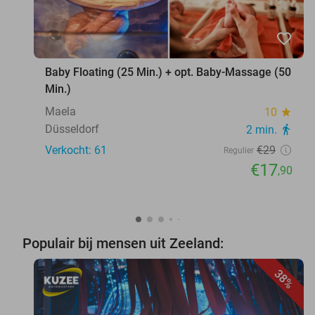
favorite_border
Baby Floating (25 Min.) + opt. Baby-Massage (50
Min.)
Maela
10
star
Düsseldorf
2 min.
directions_walk
Verkocht: 61
€29
Regulier
€17
,90
Populair bij mensen uit Zeeland:
38%