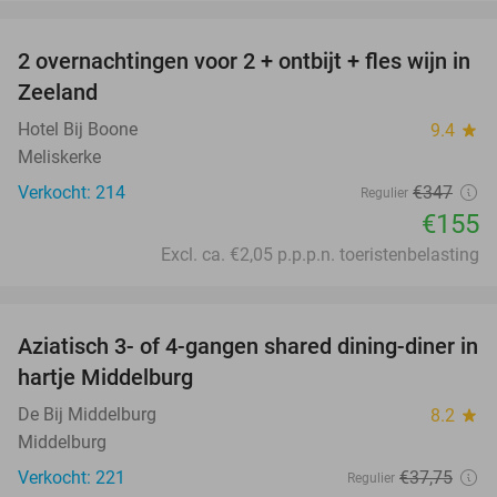
favorite_border
2 overnachtingen voor 2 + ontbijt + fles wijn in
55%
Zeeland
Hotel Bij Boone
9.4
star
Meliskerke
Verkocht: 214
€347
Regulier
€155
Excl. ca. €2,05 p.p.p.n. toeristenbelasting
favorite_border
Aziatisch 3- of 4-gangen shared dining-diner in
36%
hartje Middelburg
De Bij Middelburg
8.2
star
Middelburg
Verkocht: 221
€37
,75
Regulier