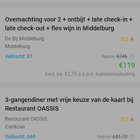
favorite_border
Overnachting voor 2 + ontbijt + late check-in +
52%
late check-out + fles wijn in Middelburg
De Bij Middelburg
8.2
star
Middelburg
Verkocht: 81
€246
Regulier
€119
Excl. ca. €2,75 p.p.p.n. toeristenbelasting
favorite_border
3-gangendiner met vrije keuze van de kaart bij
43%
Restaurant OASSIS
Restaurant OASSIS
9.7
star
Zierikzee
Verkocht: 444
€41
,70
Regulier