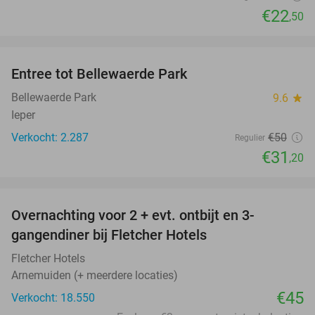
€22
,50
favorite_border
Entree tot Bellewaerde Park
38%
Bellewaerde Park
9.6
star
Ieper
Verkocht: 2.287
€50
Regulier
€31
,20
favorite_border
Overnachting voor 2 + evt. ontbijt en 3-
gangendiner bij Fletcher Hotels
Fletcher Hotels
Arnemuiden (+ meerdere locaties)
€45
Verkocht: 18.550