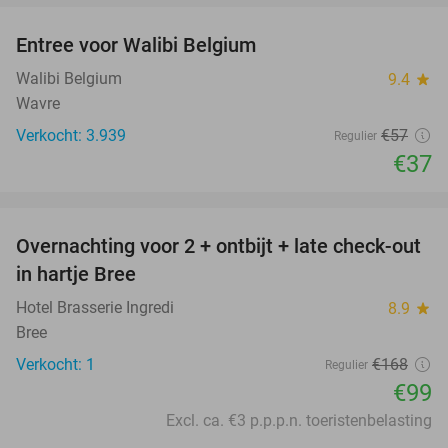
Entree voor Walibi Belgium
35%
Walibi Belgium
9.4
star
Wavre
Verkocht: 3.939
€57
Regulier
€37
favorite_border
Overnachting voor 2 + ontbijt + late check-out
41%
NEW
in hartje Bree
TODAY
Hotel Brasserie Ingredi
8.9
star
Bree
Verkocht: 1
€168
Regulier
€99
Excl. ca. €3 p.p.p.n. toeristenbelasting