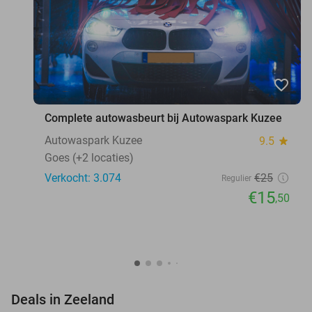
favorite_border
Complete autowasbeurt bij Autowaspark Kuzee
Autowaspark Kuzee
9.5
star
Goes (+2 locaties)
Verkocht: 3.074
€25
Regulier
€15
,50
favorite_border
Deals in Zeeland