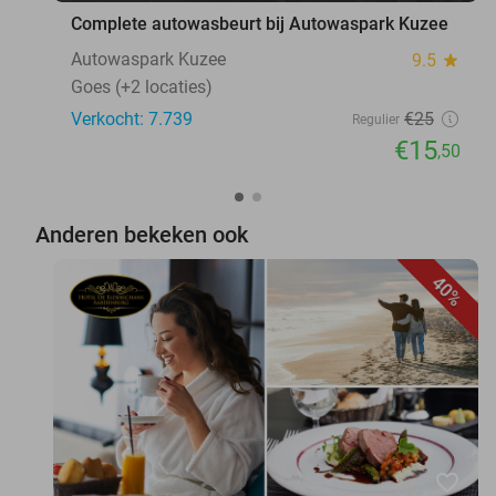
Complete autowasbeurt bij Autowaspark Kuzee
Autowaspark Kuzee
9.5
star
Goes (+2 locaties)
Verkocht: 7.739
€25
Regulier
€15
,50
Anderen bekeken ook
40%
favorite_border