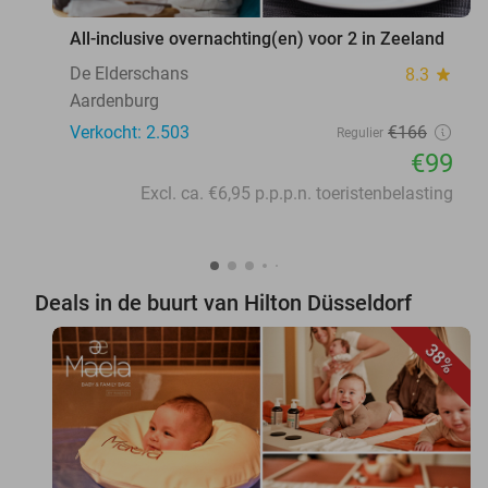
All-inclusive overnachting(en) voor 2 in Zeeland
De Elderschans
8.3
star
Aardenburg
Verkocht: 2.503
€166
Regulier
€99
Excl. ca. €6,95 p.p.p.n. toeristenbelasting
Deals in de buurt van Hilton Düsseldorf
38%