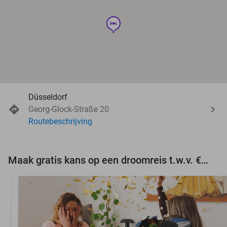
hotel
Düsseldorf
Georg-Glock-Straße 20
Routebeschrijving
Maak gratis kans op een droomreis t.w.v. €3.000!