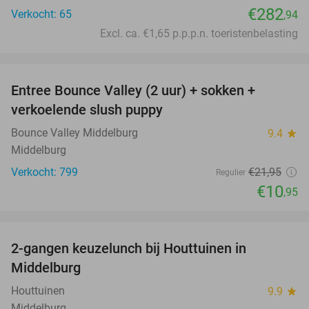
€282
Verkocht: 65
,94
Excl. ca. €1,65 p.p.p.n. toeristenbelasting
favorite_border
Entree Bounce Valley (2 uur) + sokken +
50%
verkoelende slush puppy
Bounce Valley Middelburg
9.4
star
Middelburg
Verkocht: 799
€21
,95
Regulier
€10
,95
favorite_border
2-gangen keuzelunch bij Houttuinen in
40%
Middelburg
Houttuinen
9.9
star
Middelburg