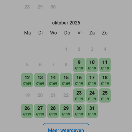
28
29
30
oktober 2026
Ma
Di
Wo
Do
Vr
Za
Zo
1
2
3
4
9
10
11
5
6
7
8
€119
€119
€119
12
13
14
15
16
17
18
€169
€169
€169
€169
€119
€119
€119
23
24
25
19
20
21
22
€119
€119
€119
26
27
28
29
30
31
€119
€119
€119
€119
€119
€119
Meer weergeven