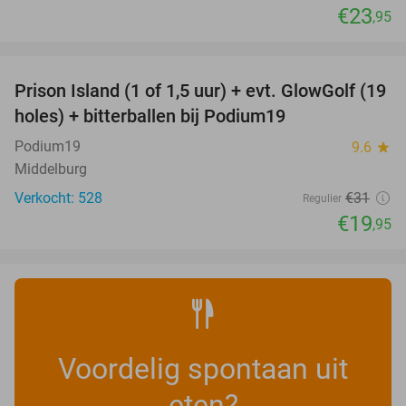
€23
,95
favorite_border
Prison Island (1 of 1,5 uur) + evt. GlowGolf (19
36%
holes) + bitterballen bij Podium19
Podium19
9.6
star
Middelburg
Verkocht: 528
€31
Regulier
€19
,95
Voordelig spontaan uit
eten?