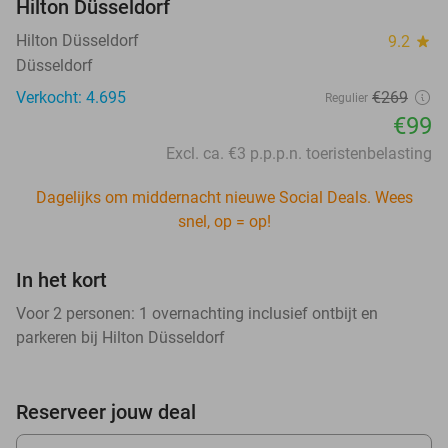
Hilton Düsseldorf
Hilton Düsseldorf
9.2
star
Düsseldorf
Verkocht: 4.695
€269
Regulier
€99
Excl. ca. €3 p.p.p.n. toeristenbelasting
Dagelijks om middernacht nieuwe Social Deals. Wees
snel, op = op!
In het kort
Voor 2 personen: 1 overnachting inclusief ontbijt en
parkeren bij Hilton Düsseldorf
Reserveer jouw deal