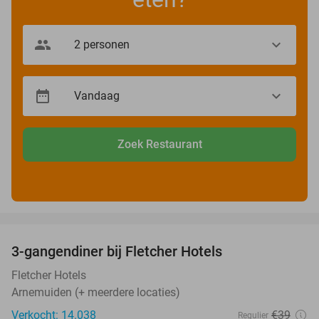
Zoek Restaurant
favorite_border
3-gangendiner bij Fletcher Hotels
42%
Fletcher Hotels
Arnemuiden (+ meerdere locaties)
Verkocht: 14.038
€39
Regulier