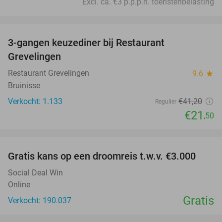
Excl. ca. €3 p.p.p.n. toeristenbelasting
favorite_border
3-gangen keuzediner bij Restaurant
48%
Grevelingen
Restaurant Grevelingen
9.6
star
Bruinisse
Verkocht: 1.133
€41
,20
Regulier
€21
,50
favorite_border
Gratis kans op een droomreis t.w.v. €3.000
Social Deal Win
Online
Gratis
Verkocht: 190.037
favorite_border