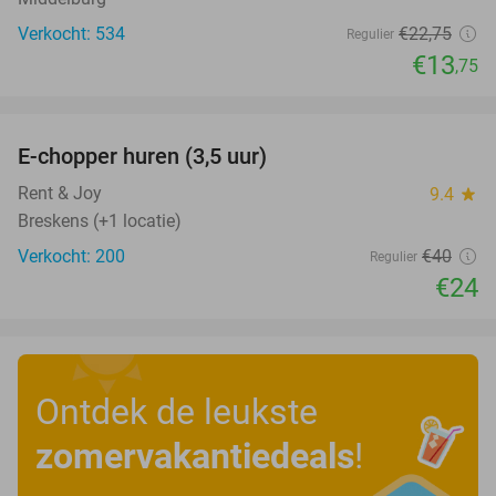
Verkocht: 534
€22
,75
Regulier
€13
,75
favorite_border
E-chopper huren (3,5 uur)
40%
Rent & Joy
9.4
star
Breskens (+1 locatie)
Verkocht: 200
€40
Regulier
€24
Ontdek de leukste
zomervakantiedeals
!