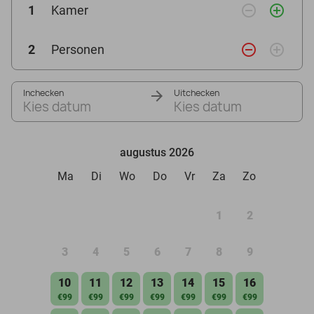
remove_circle_outline
add_circle_outline
1
Kamer
remove_circle_outline
add_circle_outline
2
Personen
Inchecken
Uitchecken
Kies datum
Kies datum
augustus 2026
Ma
Di
Wo
Do
Vr
Za
Zo
1
2
3
4
5
6
7
8
9
10
11
12
13
14
15
16
€99
€99
€99
€99
€99
€99
€99