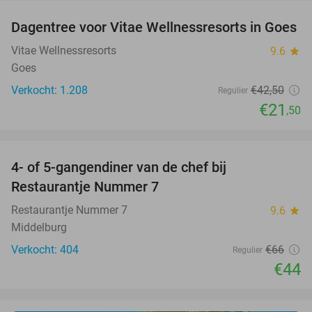
Dagentree voor Vitae Wellnessresorts in Goes
49%
Vitae Wellnessresorts
9.6
star
Goes
Verkocht: 1.208
€42
,50
Regulier
€21
,50
favorite_border
4- of 5-gangendiner van de chef bij
33%
Restaurantje Nummer 7
Restaurantje Nummer 7
9.6
star
Middelburg
Verkocht: 404
€66
Regulier
€44