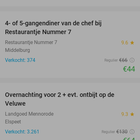
favorite_border
4- of 5-gangendiner van de chef bij
33%
Restaurantje Nummer 7
Restaurantje Nummer 7
9.6
star
Middelburg
Verkocht: 374
€66
Regulier
€44
favorite_border
Overnachting voor 2 + evt. ontbijt op de
51%
Veluwe
Landgoed Mennorode
9.3
star
Elspeet
Verkocht: 3.261
€130
Regulier