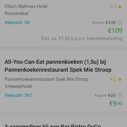
Otium Wellness Hotel
9.5
star
Roosendaal
Verkocht: 38
€138
Regulier
€109
Excl. ca. €1,58 p.p.p.n. toeristenbelasting
favorite_border
All-You-Can-Eat pannenkoeken (1,5u) bij
57%
Pannenkoekenrestaurant Spek Mie Stroop
Pannenkoekenrestaurant Spek Mie Stroop
9.0
star
's-Heerenhoek
Verkocht: 397
€23
Regulier
€9
,95
favorite_border
3-gangendiner bij een Bar Bistro DuCo