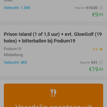
Goes
Verkocht: 1.368
€15
,50
Regulier
€9
,95
favorite_border
Prison Island (1 of 1,5 uur) + evt. GlowGolf (19
36%
holes) + bitterballen bij Podium19
Podium19
9.6
star
Middelburg
Verkocht: 485
€31
Regulier
€19
,95