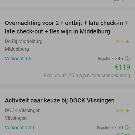
favorite_border
Overnachting voor 2 + ontbijt + late check-in +
52%
late check-out + fles wijn in Middelburg
De Bij Middelburg
8.3
star
Middelburg
Verkocht: 66
€246
Regulier
€119
Excl. ca. €2,75 p.p.p.n. toeristenbelasting
favorite_border
Activiteit naar keuze bij DOCK Vlissingen
27%
DOCK Vlissingen
8.8
star
Vlissingen
Verkocht: 500
€7
,50
Regulier