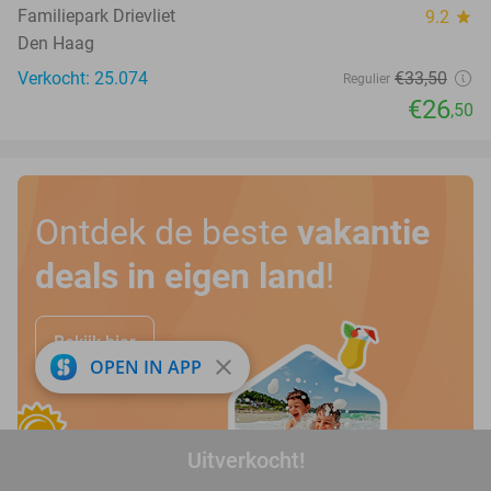
Familiepark Drievliet
9.2
star
Den Haag
Verkocht: 25.074
€33
,50
Regulier
€26
,50
Ontdek de beste
vakantie
deals in eigen land
!
Bekijk hier
close
OPEN IN APP
Uitverkocht!