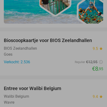
favorite_border
Bioscoopkaartje voor BIOS Zeelandhallen
31%
BIOS Zeelandhallen
9.5
star
Goes
Verkocht: 2.536
€12
,95
Regulier
€8
,95
favorite_border
Entree voor Walibi Belgium
35%
Walibi Belgium
9.4
star
Wavre