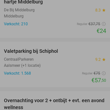
hartje Middelburg
De Bij Middelburg
8.3
star
Middelburg
Verkocht: 210
€37
,75
Regulier
€24
favorite_border
Valetparking bij Schiphol
23%
CentraalParkeren
9.2
star
Aalsmeer (+1 locatie)
Verkocht: 1.568
€75
Regulier
€57
,50
favorite_border
Overnachting voor 2 + ontbijt + evt. een avond
21%
wellness