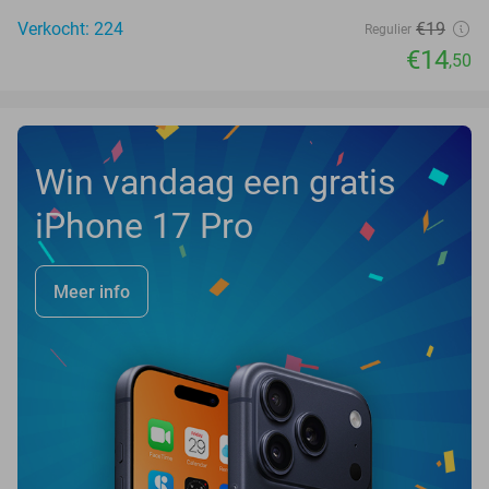
Verkocht: 224
€19
Regulier
€14
,50
Win vandaag een gratis
iPhone 17 Pro
Meer info