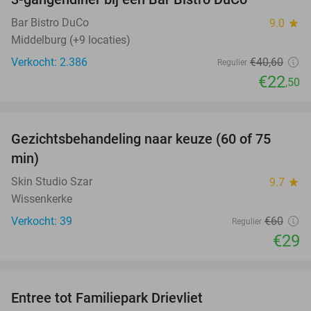
45%
Bar Bistro DuCo
9.0
star
Middelburg (+9 locaties)
Verkocht: 2.386
€40
,60
Regulier
€22
,50
favorite_border
Gezichtsbehandeling naar keuze (60 of 75
52%
min)
Skin Studio Szar
9.7
star
Wissenkerke
Verkocht: 39
€60
Regulier
€29
favorite_border
Entree tot Familiepark Drievliet
21%