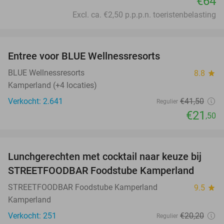
€64
Excl. ca. €2,50 p.p.p.n. toeristenbelasting
favorite_border
Entree voor BLUE Wellnessresorts
48%
BLUE Wellnessresorts
8.8
star
Kamperland (+4 locaties)
Verkocht: 2.641
€41
,50
Regulier
€21
,50
favorite_border
Lunchgerechten met cocktail naar keuze bij
41%
STREETFOODBAR Foodstube Kamperland
STREETFOODBAR Foodstube Kamperland
9.5
star
Kamperland
Verkocht: 251
€20
,20
Regulier