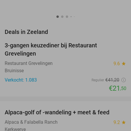
favorite_border
Deals in Zeeland
3-gangen keuzediner bij Restaurant
48%
Grevelingen
Restaurant Grevelingen
9.6
star
Bruinisse
Verkocht: 1.083
€41
,20
Regulier
€21
,50
favorite_border
Alpaca-golf of -wandeling + meet & feed
24%
Alpaca & Falabella Ranch
9.2
star
Kerkwerve