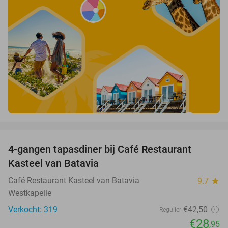
favorite_border
4-gangen tapasdiner bij Café Restaurant
32%
Kasteel van Batavia
Café Restaurant Kasteel van Batavia
9.7
star
Westkapelle
Verkocht: 319
€42
,50
Regulier
€28
,95