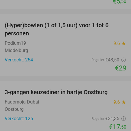
€5
,50
favorite_border
(Hyper)bowlen (1 of 1,5 uur) voor 1 tot 6
33%
personen
Podium19
9.6
star
Middelburg
Verkocht: 254
€43
,50
Regulier
€29
favorite_border
3-gangen keuzediner in hartje Oostburg
44%
Fadomoja Dubai
9.6
star
Oostburg
Verkocht: 126
€31
,35
Regulier
€17
,50