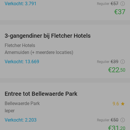
Verkocht: 3.791
€57
Regulier
€37
favorite_border
3-gangendiner bij Fletcher Hotels
42%
Fletcher Hotels
Arnemuiden (+ meerdere locaties)
Verkocht: 13.669
€39
Regulier
€22
,50
favorite_border
Entree tot Bellewaerde Park
38%
Bellewaerde Park
9.6
star
Ieper
Verkocht: 2.203
€50
Regulier
€31
,20