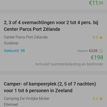
€11
,95
favorite_border
2, 3 of 4 overnachtingen voor 2 tot 4 pers. bij
17%
Center Parcs Port Zélande
Center Parcs Port Zélande
8.9
star
Ouddorp
Verkocht: 98
€238
Regulier
€198
Inclusief toeristenbelasting en bedlinnen
favorite_border
Camper- of kampeerplek (2, 5 of 7 nachten)
35%
voor 1 tot 6 personen in Zeeland
Camping De Vrolijke Molen
9.3
star
Ellemeet