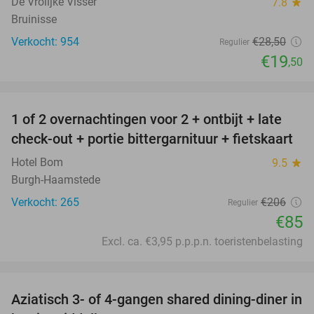
De Vrolijke Visser
7.8
star
Bruinisse
Verkocht: 954
€28
,50
Regulier
€19
,50
favorite_border
1 of 2 overnachtingen voor 2 + ontbijt + late
59%
check-out + portie bittergarnituur + fietskaart
Hotel Bom
9.5
star
Burgh-Haamstede
Verkocht: 265
€206
Regulier
€85
Excl. ca. €3,95 p.p.p.n. toeristenbelasting
favorite_border
Aziatisch 3- of 4-gangen shared dining-diner in
36%