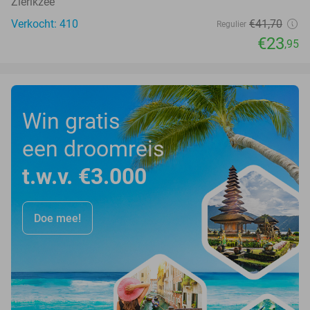
Zierikzee
Verkocht: 410
€41
,70
Regulier
€23
,95
Win gratis
een droomreis
t.w.v. €3.000
Doe mee!