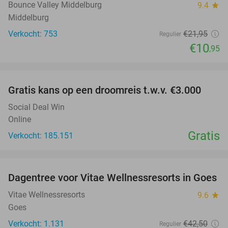
Bounce Valley Middelburg
9.4
star
Middelburg
Verkocht: 753
€21
,95
Regulier
€10
,95
favorite_border
Gratis kans op een droomreis t.w.v. €3.000
Social Deal Win
Online
Gratis
Verkocht: 185.151
favorite_border
Dagentree voor Vitae Wellnessresorts in Goes
49%
Vitae Wellnessresorts
9.6
star
Goes
Verkocht: 1.131
€42
,50
Regulier