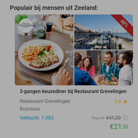
Populair bij mensen uit Zeeland:
48%
favorite_border
3-gangen keuzediner bij Restaurant Grevelingen
Restaurant Grevelingen
9.6
star
Bruinisse
Verkocht: 1.083
€41
,20
Regulier
€21
,50