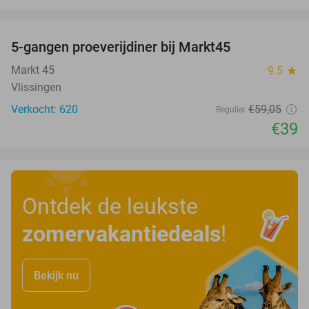
favorite_border
5-gangen proeverijdiner bij Markt45
34%
Markt 45
9.5
star
Vlissingen
Verkocht: 620
€59
,05
Regulier
€39
Ontdek de leukste
zomervakantiedeals
!
Bekijk nu