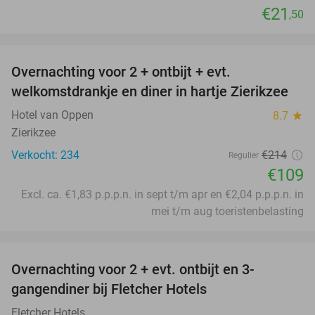
€21
,50
favorite_border
Overnachting voor 2 + ontbijt + evt.
49%
welkomstdrankje en diner in hartje Zierikzee
Hotel van Oppen
8.7
star
Zierikzee
Verkocht: 234
€214
Regulier
€109
Excl. ca. €1,83 p.p.p.n. in sept t/m apr en €2,04 p.p.p.n. in
mei t/m aug toeristenbelasting
favorite_border
Overnachting voor 2 + evt. ontbijt en 3-
gangendiner bij Fletcher Hotels
Fletcher Hotels