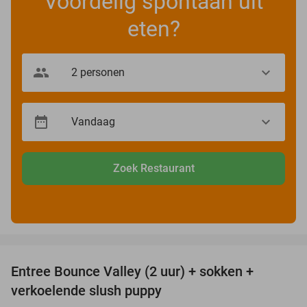
Voordelig spontaan uit
eten?
Zoek Restaurant
favorite_border
Entree Bounce Valley (2 uur) + sokken +
50%
verkoelende slush puppy