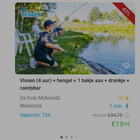
43%
favorite_border
Vissen (4 uur) + hengel + 1 bakje aas + drankje +
candybar
De Kolk Midwolda
10
star
Midwolda
7 min.
directions_walk
Verkocht: 734
€34
,75
Regulier
€19
,95