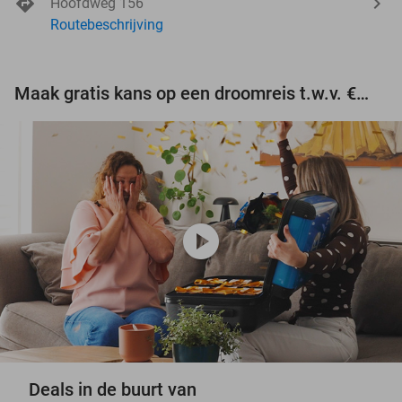
Hoofdweg 156
Routebeschrijving
Maak gratis kans op een droomreis t.w.v. €3.000!
play_circle
Deals in de buurt van