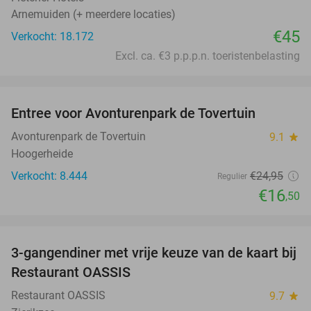
Arnemuiden (+ meerdere locaties)
€45
Verkocht: 18.172
Excl. ca. €3 p.p.p.n. toeristenbelasting
favorite_border
Entree voor Avonturenpark de Tovertuin
34%
Avonturenpark de Tovertuin
9.1
star
Hoogerheide
Verkocht: 8.444
€24
,95
Regulier
€16
,50
favorite_border
3-gangendiner met vrije keuze van de kaart bij
43%
Restaurant OASSIS
Restaurant OASSIS
9.7
star