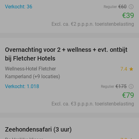
Verkocht: 36
€60
Regulier
€39
Excl. ca. €2 p.p.p.n. toeristenbelasting
favorite_border
Overnachting voor 2 + wellness + evt. ontbijt
55%
bij Fletcher Hotels
Wellness-Hotel Fletcher
7.4
star
Kamperland (+9 locaties)
Verkocht: 1.018
€175
Regulier
€79
Excl. ca. €3 p.p.p.n. toeristenbelasting
favorite_border
Zeehondensafari (3 uur)
32%