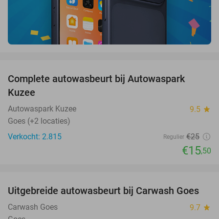
favorite_border
Complete autowasbeurt bij Autowaspark
38%
Kuzee
Autowaspark Kuzee
9.5
star
Goes (+2 locaties)
Verkocht: 2.815
€25
Regulier
€15
,50
favorite_border
Uitgebreide autowasbeurt bij Carwash Goes
36%
Carwash Goes
9.7
star