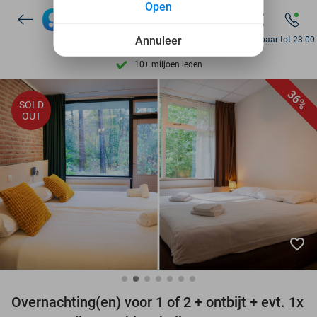
Open
Ontdek 15.000+ deals
7 dagen per week beschikbaar
Annuleer
Bereikbaar tot 23:00
10+ miljoen leden
9,4
op basis van
205.869 reviews
36%
SOLD
Ontdek 15.000+ deals
OUT
7 dagen per week beschikbaar
10+ miljoen leden
favorite_border
Overnachting(en) voor 1 of 2 + ontbijt + evt. 1x