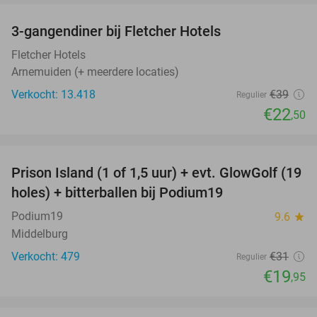
3-gangendiner bij Fletcher Hotels
42%
Fletcher Hotels
Arnemuiden (+ meerdere locaties)
Verkocht: 13.418
€39
Regulier
€22
,50
favorite_border
Prison Island (1 of 1,5 uur) + evt. GlowGolf (19
36%
holes) + bitterballen bij Podium19
Podium19
9.6
star
Middelburg
Verkocht: 479
€31
Regulier
€19
,95