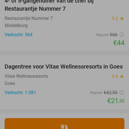
4- of 5-gangendiner van de chef bij
33%
Restaurantje Nummer 7
Restaurantje Nummer 7
9.6
star
Middelburg
Verkocht: 364
€66
Regulier
€44
favorite_border
Dagentree voor Vitae Wellnessresorts in Goes
49%
Vitae Wellnessresorts
9.6
star
Goes
Verkocht: 1.081
€42
,50
Regulier
€21
,50