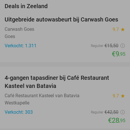
favorite_border
Deals in Zeeland
Uitgebreide autowasbeurt bij Carwash Goes
36%
Carwash Goes
9.7
star
Goes
Verkocht: 1.311
€15
,50
Regulier
€9
,95
favorite_border
4-gangen tapasdiner bij Café Restaurant
32%
Kasteel van Batavia
Café Restaurant Kasteel van Batavia
9.7
star
Westkapelle
Verkocht: 303
€42
,50
Regulier
€28
,95
favorite_border