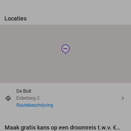
Locaties
hotel
De Bult
Eiderberg 2
Routebeschrijving
Maak gratis kans op een droomreis t.w.v. €3.000!