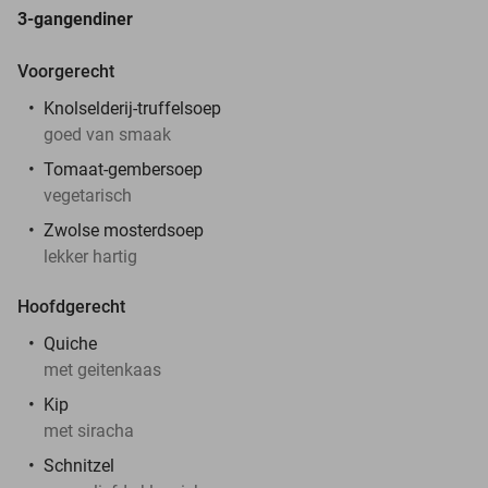
3-gangendiner
Voorgerecht
Knolselderij-truffelsoep
goed van smaak
Tomaat-gembersoep
vegetarisch
Zwolse mosterdsoep
lekker hartig
Hoofdgerecht
Quiche
met geitenkaas
Kip
met siracha
Schnitzel