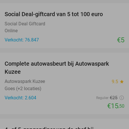
Social Deal-giftcard van 5 tot 100 euro
Social Deal Giftcard
Online
€5
Verkocht: 76.847
favorite_border
Complete autowasbeurt bij Autowaspark
38%
Kuzee
Autowaspark Kuzee
9.5
star
Goes (+2 locaties)
Verkocht: 2.604
€25
Regulier
€15
,50
favorite_border