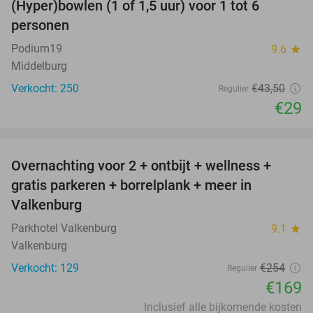
(Hyper)bowlen (1 of 1,5 uur) voor 1 tot 6
33%
personen
Podium19
9.6
star
Middelburg
Verkocht: 250
€43
,50
Regulier
€29
favorite_border
Overnachting voor 2 + ontbijt + wellness +
33%
gratis parkeren + borrelplank + meer in
Valkenburg
Parkhotel Valkenburg
9.1
star
Valkenburg
Verkocht: 129
€254
Regulier
€169
Inclusief alle bijkomende kosten