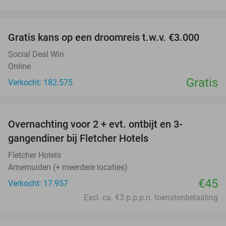
favorite_border
Gratis kans op een droomreis t.w.v. €3.000
Social Deal Win
Online
Gratis
Verkocht: 182.575
favorite_border
Overnachting voor 2 + evt. ontbijt en 3-
gangendiner bij Fletcher Hotels
Fletcher Hotels
Arnemuiden (+ meerdere locaties)
€45
Verkocht: 17.957
Excl. ca. €3 p.p.p.n. toeristenbelasting
favorite_border