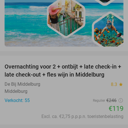
favorite_border
Overnachting voor 2 + ontbijt + late check-in +
52%
late check-out + fles wijn in Middelburg
De Bij Middelburg
8.3
star
Middelburg
Verkocht: 55
€246
Regulier
€119
Excl. ca. €2,75 p.p.p.n. toeristenbelasting
favorite_border