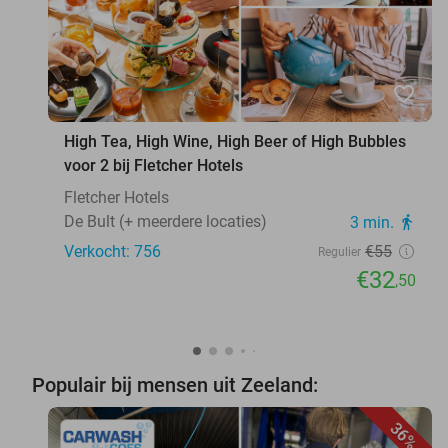
favorite_border
High Tea, High Wine, High Beer of High Bubbles
voor 2 bij Fletcher Hotels
Fletcher Hotels
De Bult (+ meerdere locaties)
3 min.
directions_walk
Verkocht: 756
€55
Regulier
€32
,50
Populair bij mensen uit Zeeland:
36%