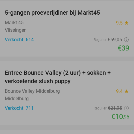
5-gangen proeverijdiner bij Markt45
34%
Markt 45
9.5
star
Vlissingen
Verkocht: 614
€59
,05
Regulier
€39
favorite_border
Entree Bounce Valley (2 uur) + sokken +
50%
verkoelende slush puppy
Bounce Valley Middelburg
9.4
star
Middelburg
Verkocht: 711
€21
,95
Regulier
€10
,95
favorite_border