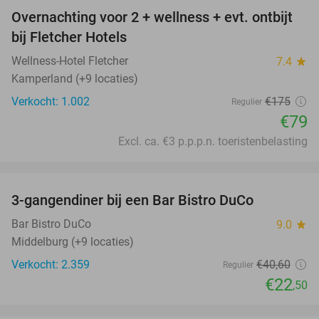
Overnachting voor 2 + wellness + evt. ontbijt
55%
bij Fletcher Hotels
Wellness-Hotel Fletcher
7.4
star
Kamperland (+9 locaties)
Verkocht: 1.002
€175
Regulier
€79
Excl. ca. €3 p.p.p.n. toeristenbelasting
favorite_border
3-gangendiner bij een Bar Bistro DuCo
45%
Bar Bistro DuCo
9.0
star
Middelburg (+9 locaties)
Verkocht: 2.359
€40
,60
Regulier
€22
,50
favorite_border