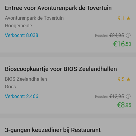
Entree voor Avonturenpark de Tovertuin
34%
Avonturenpark de Tovertuin
9.1
star
Hoogerheide
Verkocht: 8.038
€24
,95
Regulier
€16
,50
favorite_border
Bioscoopkaartje voor BIOS Zeelandhallen
31%
BIOS Zeelandhallen
9.5
star
Goes
Verkocht: 2.466
€12
,95
Regulier
€8
,95
favorite_border
3-gangen keuzediner bij Restaurant
48%