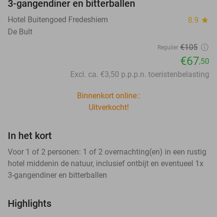
3-gangendiner en bitterballen
Hotel Buitengoed Fredeshiem
8.9
star
De Bult
€105
Regulier
€67
,50
Excl. ca. €3,50 p.p.p.n. toeristenbelasting
Binnenkort online::
Uitverkocht!
In het kort
Voor 1 of 2 personen: 1 of 2 overnachting(en) in een rustig
hotel middenin de natuur, inclusief ontbijt en eventueel 1x
3-gangendiner en bitterballen
Highlights