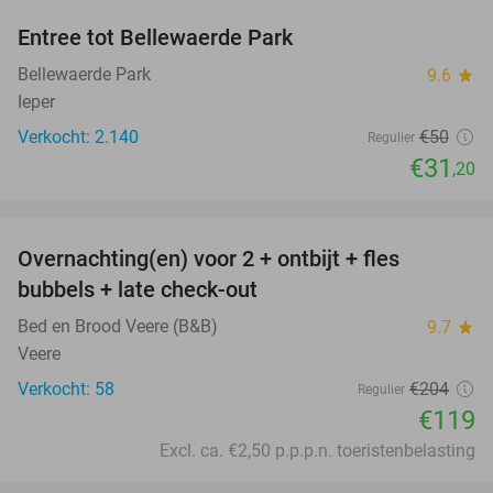
Entree tot Bellewaerde Park
38%
Bellewaerde Park
9.6
star
Ieper
Verkocht: 2.140
€50
Regulier
€31
,20
favorite_border
Overnachting(en) voor 2 + ontbijt + fles
42%
bubbels + late check-out
Bed en Brood Veere (B&B)
9.7
star
Veere
Verkocht: 58
€204
Regulier
€119
Excl. ca. €2,50 p.p.p.n. toeristenbelasting
favorite_border