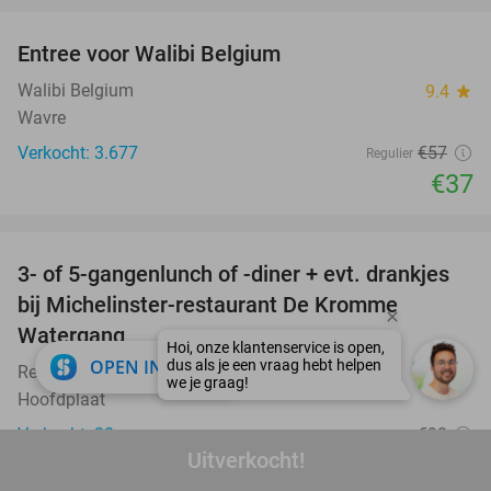
Entree voor Walibi Belgium
35%
Walibi Belgium
9.4
star
Wavre
Verkocht: 3.677
€57
Regulier
€37
favorite_border
3- of 5-gangenlunch of -diner + evt. drankjes
16%
bij Michelinster-restaurant De Kromme
Watergang
close
OPEN IN APP
Restaurant De Kromme Watergang
9.9
star
Hoofdplaat
Verkocht: 38
€98
Regulier
Uitverkocht!
€82
,50