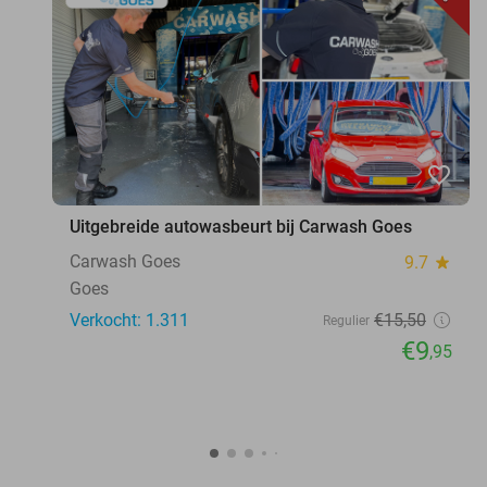
favorite_border
Uitgebreide autowasbeurt bij Carwash Goes
Carwash Goes
9.7
star
Goes
Verkocht: 1.311
€15
,50
Regulier
€9
,95