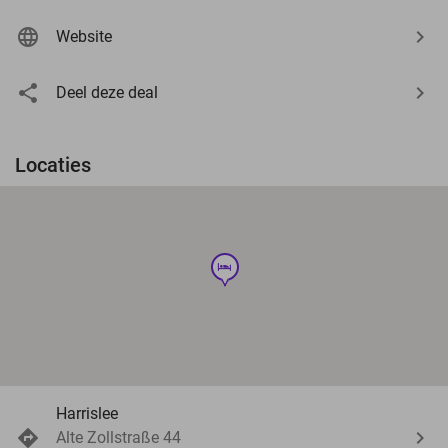
Website
Deel deze deal
Locaties
hotel
Harrislee
Alte Zollstraße 44