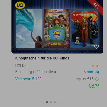
42%
favorite_border
Kinogutschein für die UCI Kinos
UCI Kino
10
star
Flensburg (+20 locaties)
6 min.
directions_car
Verkocht: 5.129
€15
Regulier
€8
,75