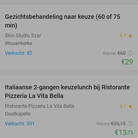
favorite_border
Gezichtsbehandeling naar keuze (60 of 75
52%
min)
Skin Studio Szar
9.7
star
Wissenkerke
Verkocht: 42
€60
Regulier
€29
favorite_border
Italiaanse 2-gangen keuzelunch bij Ristorante
41%
Pizzeria La Vita Bella
Ristorante Pizzeria La Vita Bella
9.7
star
Oostkapelle
Verkocht: 391
€23
,15
Regulier
€13
,75