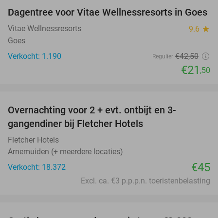
Dagentree voor Vitae Wellnessresorts in Goes
49%
Vitae Wellnessresorts
9.6
star
Goes
Verkocht: 1.190
€42
,50
Regulier
€21
,50
favorite_border
Overnachting voor 2 + evt. ontbijt en 3-
gangendiner bij Fletcher Hotels
Fletcher Hotels
Arnemuiden (+ meerdere locaties)
€45
Verkocht: 18.372
Excl. ca. €3 p.p.p.n. toeristenbelasting
favorite_border