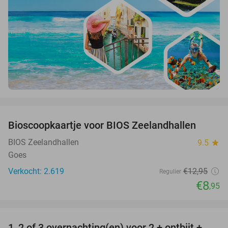
favorite_border
Bioscoopkaartje voor BIOS Zeelandhallen
31%
BIOS Zeelandhallen
9.5
star
Goes
Verkocht: 2.619
€12
,95
Regulier
€8
,95
favorite_border
1, 2 of 3 overnachting(en) voor 2 + ontbijt +