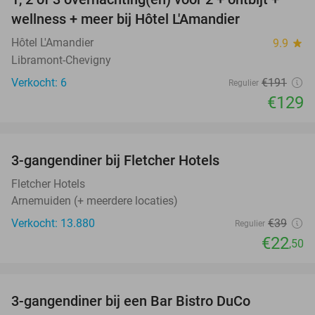
32%
NEW
wellness + meer bij Hôtel L'Amandier
TODAY
Hôtel L'Amandier
9.9
star
Libramont-Chevigny
Verkocht: 6
€191
Regulier
€129
favorite_border
3-gangendiner bij Fletcher Hotels
42%
Fletcher Hotels
Arnemuiden (+ meerdere locaties)
Verkocht: 13.880
€39
Regulier
€22
,50
favorite_border
3-gangendiner bij een Bar Bistro DuCo
45%