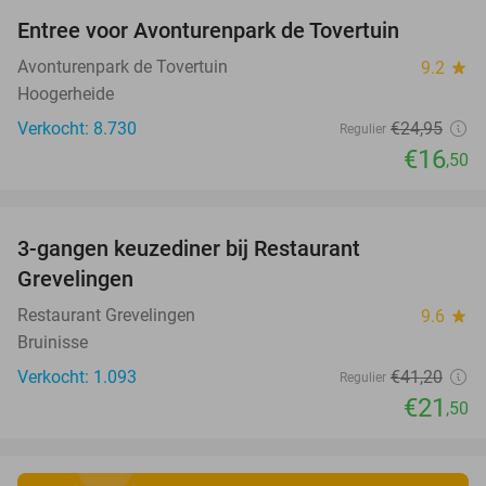
Entree voor Avonturenpark de Tovertuin
34%
Avonturenpark de Tovertuin
9.2
star
Hoogerheide
Verkocht: 8.730
€24
,95
Regulier
€16
,50
favorite_border
3-gangen keuzediner bij Restaurant
48%
Grevelingen
Restaurant Grevelingen
9.6
star
Bruinisse
Verkocht: 1.093
€41
,20
Regulier
€21
,50