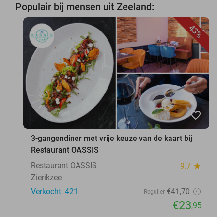
Populair bij mensen uit Zeeland:
43%
favorite_border
3-gangendiner met vrije keuze van de kaart bij
Restaurant OASSIS
Restaurant OASSIS
9.7
star
Zierikzee
Verkocht: 421
€41
,70
Regulier
€23
,95