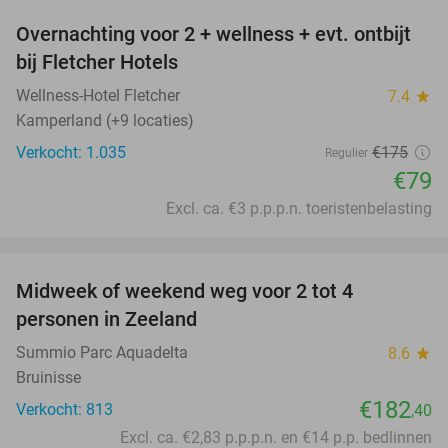
Overnachting voor 2 + wellness + evt. ontbijt
55%
bij Fletcher Hotels
Wellness-Hotel Fletcher
7.4
star
Kamperland (+9 locaties)
Verkocht: 1.035
€175
Regulier
€79
Excl. ca. €3 p.p.p.n. toeristenbelasting
favorite_border
Midweek of weekend weg voor 2 tot 4
personen in Zeeland
Summio Parc Aquadelta
8.6
star
Bruinisse
€182
Verkocht: 813
,40
Excl. ca. €2,83 p.p.p.n. en €14 p.p. bedlinnen