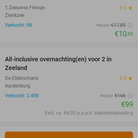
‘t Zeeuwse Flensje
9.9
star
Zierikzee
Verkocht: 98
€17
,85
Regulier
€10
,95
favorite_border
All-inclusive overnachting(en) voor 2 in
40%
Zeeland
De Elderschans
8.3
star
Aardenburg
Verkocht: 2.498
€166
Regulier
€99
Excl. ca. €6,95 p.p.p.n. toeristenbelasting