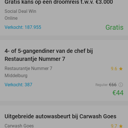
Gratis kans op een droomreis t.w.v. €3.000
Social Deal Win
Online
Gratis
Verkocht: 187.955
favorite_border
4- of 5-gangendiner van de chef bij
33%
Restaurantje Nummer 7
Restaurantje Nummer 7
9.6
star
Middelburg
Verkocht: 387
€66
Regulier
€44
favorite_border
Uitgebreide autowasbeurt bij Carwash Goes
36%
Carwash Goes
9.7
star