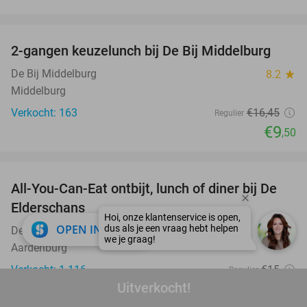
favorite_border
2-gangen keuzelunch bij De Bij Middelburg
42%
De Bij Middelburg
8.2
star
Middelburg
Verkocht: 163
€16
,45
Regulier
€9
,50
favorite_border
All-You-Can-Eat ontbijt, lunch of diner bij De
34%
Elderschans
close
OPEN IN APP
De Elderschans
8.3
star
Aardenburg
Verkocht: 1.116
€15
Regulier
Uitverkocht!
€9
,90