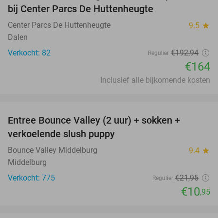
bij Center Parcs De Huttenheugte
Center Parcs De Huttenheugte
9.5
star
Dalen
Verkocht: 82
€192
,94
Regulier
€164
Inclusief alle bijkomende kosten
favorite_border
Entree Bounce Valley (2 uur) + sokken +
50%
verkoelende slush puppy
Bounce Valley Middelburg
9.4
star
Middelburg
Verkocht: 775
€21
,95
Regulier
€10
,95
favorite_border