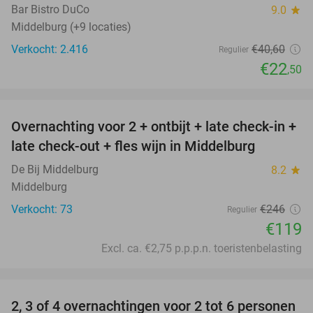
Bar Bistro DuCo
9.0
star
Middelburg (+9 locaties)
Verkocht: 2.416
€40
,60
Regulier
€22
,50
favorite_border
Overnachting voor 2 + ontbijt + late check-in +
52%
late check-out + fles wijn in Middelburg
De Bij Middelburg
8.2
star
Middelburg
Verkocht: 73
€246
Regulier
€119
Excl. ca. €2,75 p.p.p.n. toeristenbelasting
favorite_border
2, 3 of 4 overnachtingen voor 2 tot 6 personen
15%