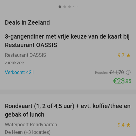
favorite_border
Deals in Zeeland
3-gangendiner met vrije keuze van de kaart bij
43%
Restaurant OASSIS
Restaurant OASSIS
9.7
star
Zierikzee
Verkocht: 421
€41
,70
Regulier
€23
,95
favorite_border
Rondvaart (1, 2 of 4,5 uur) + evt. koffie/thee en
61%
NEW
gebak of lunch
TODAY
Waterpoort Rondvaarten
9.4
star
De Heen (+3 locaties)