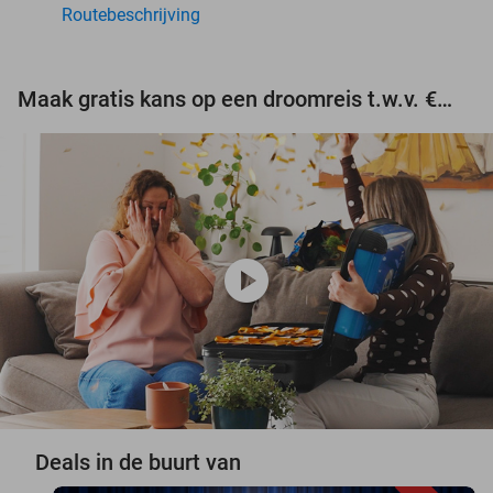
Routebeschrijving
Maak gratis kans op een droomreis t.w.v. €3.000!
play_circle
Deals in de buurt van