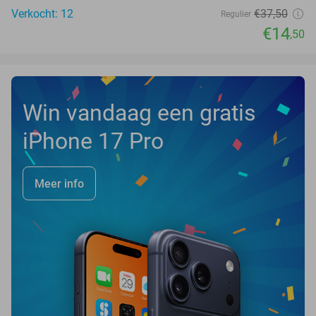
Verkocht: 12
€37
,50
Regulier
€14
,50
Win vandaag een gratis
iPhone 17 Pro
Meer info