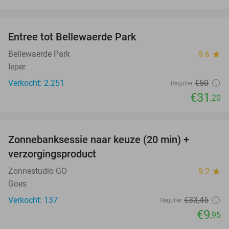
favorite_border
Entree tot Bellewaerde Park
38%
Bellewaerde Park
9.6
star
Ieper
Verkocht: 2.251
€50
Regulier
€31
,20
favorite_border
Zonnebanksessie naar keuze (20 min) +
70%
verzorgingsproduct
Zonnestudio GO
9.2
star
Goes
Verkocht: 137
€33
,45
Regulier
€9
,95