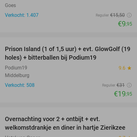
Goes
Verkocht: 1.407
€15
,50
Regulier
€9
,95
favorite_border
Prison Island (1 of 1,5 uur) + evt. GlowGolf (19
36%
holes) + bitterballen bij Podium19
Podium19
9.6
star
Middelburg
Verkocht: 508
€31
Regulier
€19
,95
favorite_border
Overnachting voor 2 + ontbijt + evt.
49%
welkomstdrankje en diner in hartje Zierikzee