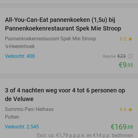
favorite_border
All-You-Can-Eat pannenkoeken (1,5u) bij
57%
Pannenkoekenrestaurant Spek Mie Stroop
Pannenkoekenrestaurant Spek Mie Stroop
9.0
star
's-Heerenhoek
Verkocht: 408
€23
Regulier
€9
,95
favorite_border
3 of 4 nachten weg voor 4 tot 6 personen op
de Veluwe
Summio Parc Heihaas
9.4
star
Putten
€169
Verkocht: 2.545
,68
Excl. ca. €1,79 p.p.p.n. en €14 p.p. bedlinnen