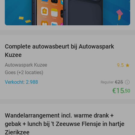
favorite_border
Complete autowasbeurt bij Autowaspark
38%
Kuzee
Autowaspark Kuzee
9.5
star
Goes (+2 locaties)
Verkocht: 2.988
€25
Regulier
€15
,50
favorite_border
Wandelarrangement incl. warme drank +
39%
gebak + lunch bij 't Zeeuwse Flensje in hartje
Zierikzee