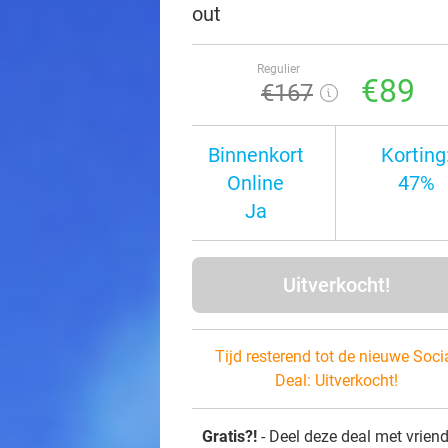
out
Regulier
€89
€167
Binnenkort
Korting
Online
47%
Ja
Uitverkocht!
Tijd resterend tot de nieuwe Soci
Deal:
Uitverkocht!
Gratis?!
- Deel deze deal met vrien