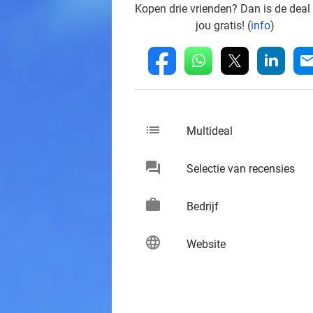
Kopen drie vrienden? Dan is de deal
jou gratis! (
info
)
whatsapp
linkedin
fb
mai
list
keybo
Multideal
chat
keybo
Selectie van recensies
work
keybo
Bedrijf
language
keybo
Website