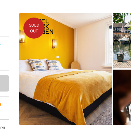
SOLD
OUT
:
al
den.