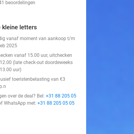
141 beoordelingen
 kleine letters
dig vanaf moment van aankoop t/m
feb 2025
hecken vanaf 15.00 uur, uitchecken
12.00 (late check-out doordeweeks
13.00 uur)
lusief toeristenbelasting van €3
p.n
gen over de deal? Bel:
+31 88 205 05
f WhatsApp met:
+31 88 205 05 05