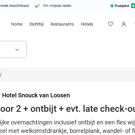
 week beschikbaar
10+ miljoen leden
Home
Dichtbij
Restaurants
Hotels
keyboard_arrow_down
>
Hotel Snouck van Loosen
or 2 + ontbijt + evt. late check-o
ijke overnachtingen inclusief ontbijt en een fles wi
el met welkomstdrankje, borrelplank, wandel- of f