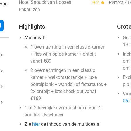
Hotel Snouck van Loosen
9.2
star
Perfect • 
 voor
Enkhuizen
l
Highlights
Grote
Multideal:
Gel
19 
1 overnachting in een classic kamer
+ fles wijn op de kamer + ontbijt
Inc
ard_arrow_right
vanaf €89
om 
om 
ard_arrow_right
2 overnachtingen in een classic
kamer + welkomstdrankje + luxe
Exc
borrelplank + wandel- of fietsroutes +
p.p.
ard_arrow_right
2x ontbijt + late check-out vanaf
Vra
€169
05
o
ard_arrow_right
1 of 2 heerlijke overnachtingen voor 2
aan het IJsselmeer
Zie
hier
de inhoud van de multideals