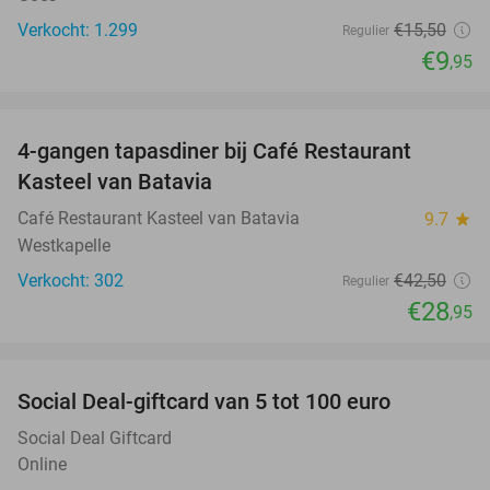
Verkocht: 1.299
€15
,50
Regulier
€9
,95
favorite_border
4-gangen tapasdiner bij Café Restaurant
32%
Kasteel van Batavia
Café Restaurant Kasteel van Batavia
9.7
star
Westkapelle
Verkocht: 302
€42
,50
Regulier
€28
,95
favorite_border
Social Deal-giftcard van 5 tot 100 euro
Social Deal Giftcard
Online