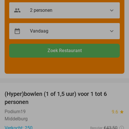
Zoek Restaurant
favorite_border
(Hyper)bowlen (1 of 1,5 uur) voor 1 tot 6
33%
personen
Podium19
9.6
star
Middelburg
Verkocht: 250
€43
,50
Regulier