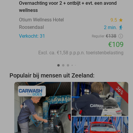
Overnachting voor 2 + ontbijt + evt. een avond
wellness
Otium Wellness Hotel
9.5
star
Roosendaal
2 min.
directions_walk
Verkocht: 31
€138
Regulier
€109
Excl. ca. €1,58 p.p.p.n. toeristenbelasting
Populair bij mensen uit Zeeland:
36%