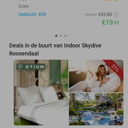
Goes
Verkocht: 438
€32
,50
Regulier
€19
,95
Deals in de buurt van Indoor Skydive
Roosendaal
21%
favorite_border