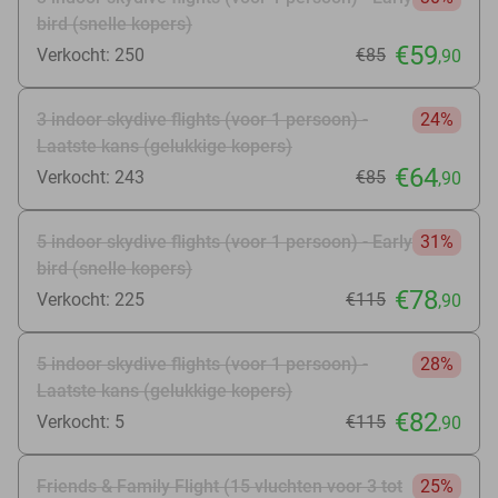
bird (snelle kopers)
€59
Verkocht: 250
€85
,90
3 indoor skydive flights (voor 1 persoon) -
24%
Laatste kans (gelukkige kopers)
€64
Verkocht: 243
€85
,90
5 indoor skydive flights (voor 1 persoon) - Early
31%
bird (snelle kopers)
€78
Verkocht: 225
€115
,90
5 indoor skydive flights (voor 1 persoon) -
28%
Laatste kans (gelukkige kopers)
€82
Verkocht: 5
€115
,90
Friends & Family Flight (15 vluchten voor 3 tot
25%