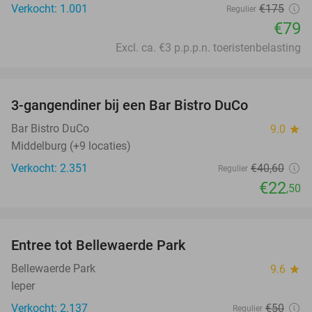
Verkocht: 1.001
€175
Regulier
€79
Excl. ca. €3 p.p.p.n. toeristenbelasting
favorite_border
3-gangendiner bij een Bar Bistro DuCo
45%
Bar Bistro DuCo
9.0
star
Middelburg (+9 locaties)
Verkocht: 2.351
€40
,60
Regulier
€22
,50
favorite_border
Entree tot Bellewaerde Park
38%
Bellewaerde Park
9.6
star
Ieper
Verkocht: 2.137
€50
Regulier