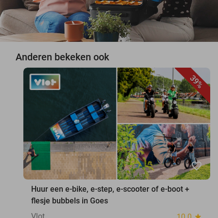
Anderen bekeken ook
39%
favorite_border
Huur een e-bike, e-step, e-scooter of e-boot +
flesje bubbels in Goes
Vlot
10.0
star