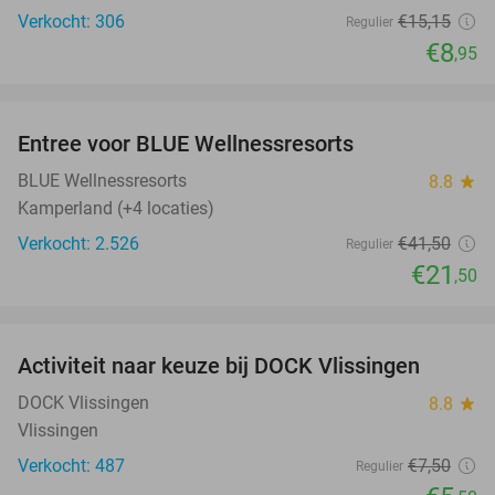
Verkocht: 306
€15
,15
Regulier
€8
,95
favorite_border
Entree voor BLUE Wellnessresorts
48%
BLUE Wellnessresorts
8.8
star
Kamperland (+4 locaties)
Verkocht: 2.526
€41
,50
Regulier
€21
,50
favorite_border
Activiteit naar keuze bij DOCK Vlissingen
27%
DOCK Vlissingen
8.8
star
Vlissingen
Verkocht: 487
€7
,50
Regulier