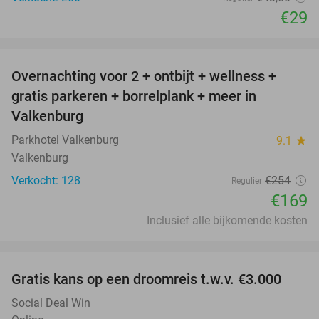
€29
favorite_border
Overnachting voor 2 + ontbijt + wellness +
33%
gratis parkeren + borrelplank + meer in
Valkenburg
Parkhotel Valkenburg
9.1
star
Valkenburg
Verkocht: 128
€254
Regulier
€169
Inclusief alle bijkomende kosten
favorite_border
Gratis kans op een droomreis t.w.v. €3.000
Social Deal Win