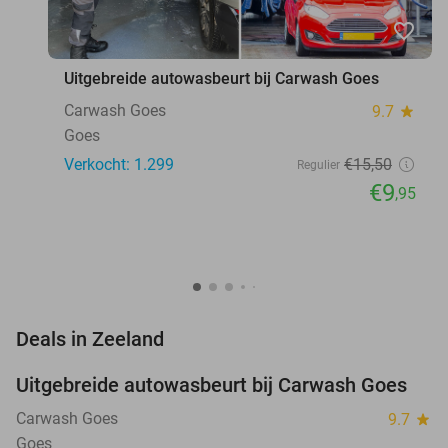
favorite_border
Uitgebreide autowasbeurt bij Carwash Goes
Carwash Goes
9.7
star
Goes
Verkocht: 1.299
€15
,50
Regulier
€9
,95
favorite_border
Deals in Zeeland
Uitgebreide autowasbeurt bij Carwash Goes
36%
Carwash Goes
9.7
star
Goes