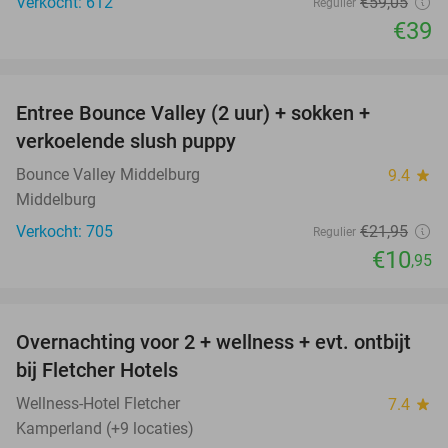
Verkocht: 612
€59
,05
Regulier
€39
favorite_border
Entree Bounce Valley (2 uur) + sokken +
50%
verkoelende slush puppy
Bounce Valley Middelburg
9.4
star
Middelburg
Verkocht: 705
€21
,95
Regulier
€10
,95
favorite_border
Overnachting voor 2 + wellness + evt. ontbijt
55%
bij Fletcher Hotels
Wellness-Hotel Fletcher
7.4
star
Kamperland (+9 locaties)