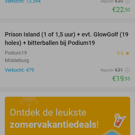
Verkocht: 13.394
€39
Regulier
€22
,50
favorite_border
Prison Island (1 of 1,5 uur) + evt. GlowGolf (19
36%
holes) + bitterballen bij Podium19
Podium19
9.6
star
Middelburg
Verkocht: 479
€31
Regulier
€19
,95
Ontdek de leukste
zomervakantiedeals
!