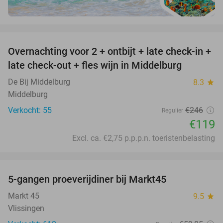
favorite_border
Overnachting voor 2 + ontbijt + late check-in +
52%
late check-out + fles wijn in Middelburg
De Bij Middelburg
8.3
star
Middelburg
Verkocht: 55
€246
Regulier
€119
Excl. ca. €2,75 p.p.p.n. toeristenbelasting
favorite_border
5-gangen proeverijdiner bij Markt45
34%
Markt 45
9.5
star
Vlissingen