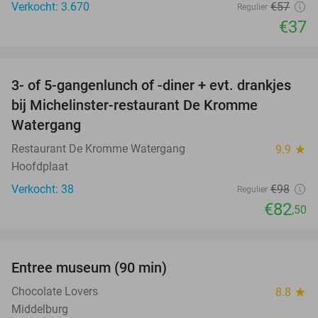
Verkocht: 3.670
€57
Regulier
€37
favorite_border
3- of 5-gangenlunch of -diner + evt. drankjes
16%
bij Michelinster-restaurant De Kromme
Watergang
Restaurant De Kromme Watergang
9.9
star
Hoofdplaat
Verkocht: 38
€98
Regulier
€82
,50
favorite_border
Entree museum (90 min)
41%
Chocolate Lovers
8.8
star
Middelburg