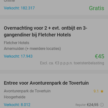
Online
Gratis
Verkocht: 182.317
favorite_border
Overnachting voor 2 + evt. ontbijt en 3-
gangendiner bij Fletcher Hotels
Fletcher Hotels
Arnemuiden (+ meerdere locaties)
€45
Verkocht: 17.943
Excl. ca. €3 p.p.p.n. toeristenbelasting
favorite_border
Entree voor Avonturenpark de Tovertuin
34%
Avonturenpark de Tovertuin
9.1
star
Hoogerheide
Verkocht: 8.012
€24
,95
Regulier