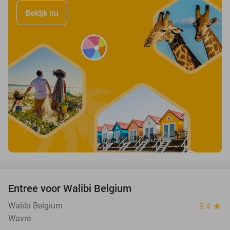
Bekijk nu
favorite_border
Entree voor Walibi Belgium
35%
Walibi Belgium
9.4
star
Wavre