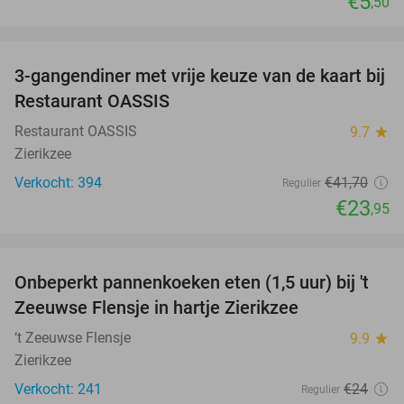
€5
,50
favorite_border
3-gangendiner met vrije keuze van de kaart bij
43%
Restaurant OASSIS
Restaurant OASSIS
9.7
star
Zierikzee
Verkocht: 394
€41
,70
Regulier
€23
,95
favorite_border
Onbeperkt pannenkoeken eten (1,5 uur) bij 't
67%
Zeeuwse Flensje in hartje Zierikzee
‘t Zeeuwse Flensje
9.9
star
Zierikzee
Verkocht: 241
€24
Regulier