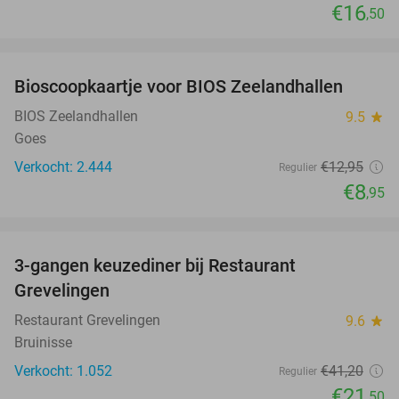
€16
,50
favorite_border
Bioscoopkaartje voor BIOS Zeelandhallen
31%
BIOS Zeelandhallen
9.5
star
Goes
Verkocht: 2.444
€12
,95
Regulier
€8
,95
favorite_border
3-gangen keuzediner bij Restaurant
48%
Grevelingen
Restaurant Grevelingen
9.6
star
Bruinisse
Verkocht: 1.052
€41
,20
Regulier
€21
,50