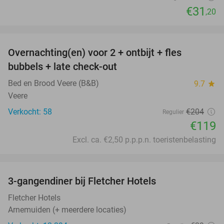
€31
,20
favorite_border
Overnachting(en) voor 2 + ontbijt + fles
42%
bubbels + late check-out
Bed en Brood Veere (B&B)
9.7
star
Veere
Verkocht: 58
€204
Regulier
€119
Excl. ca. €2,50 p.p.p.n. toeristenbelasting
favorite_border
3-gangendiner bij Fletcher Hotels
42%
Fletcher Hotels
Arnemuiden (+ meerdere locaties)