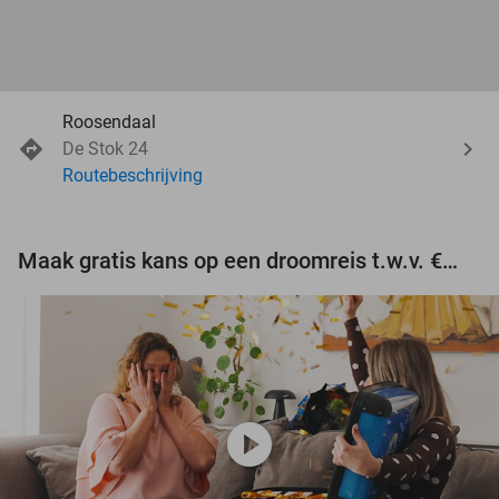
Roosendaal
De Stok 24
Routebeschrijving
Maak gratis kans op een droomreis t.w.v. €3.000!
play_circle