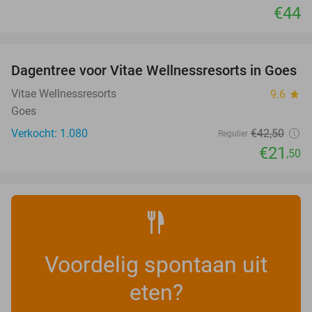
€44
favorite_border
Dagentree voor Vitae Wellnessresorts in Goes
49%
Vitae Wellnessresorts
9.6
star
Goes
Verkocht: 1.080
€42
,50
Regulier
€21
,50
Voordelig spontaan uit
eten?