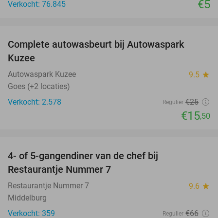
€5
Verkocht: 76.845
favorite_border
Complete autowasbeurt bij Autowaspark
38%
Kuzee
Autowaspark Kuzee
9.5
star
Goes (+2 locaties)
Verkocht: 2.578
€25
Regulier
€15
,50
favorite_border
4- of 5-gangendiner van de chef bij
33%
Restaurantje Nummer 7
Restaurantje Nummer 7
9.6
star
Middelburg
Verkocht: 359
€66
Regulier