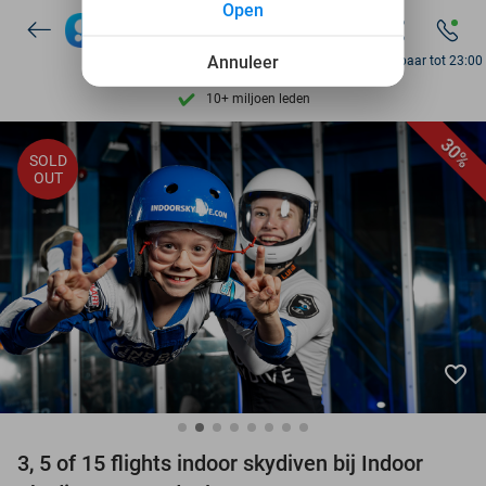
Open
7 dagen per week beschikbaar
Annuleer
Bereikbaar tot 23:00
10+ miljoen leden
9,4
op basis van
205.826 reviews
30%
Ontdek 15.000+ deals
SOLD
OUT
7 dagen per week beschikbaar
10+ miljoen leden
favorite_border
3, 5 of 15 flights indoor skydiven bij Indoor