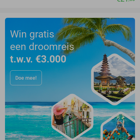
Win gratis
een droomreis
t.w.v. €3.000
Doe mee!