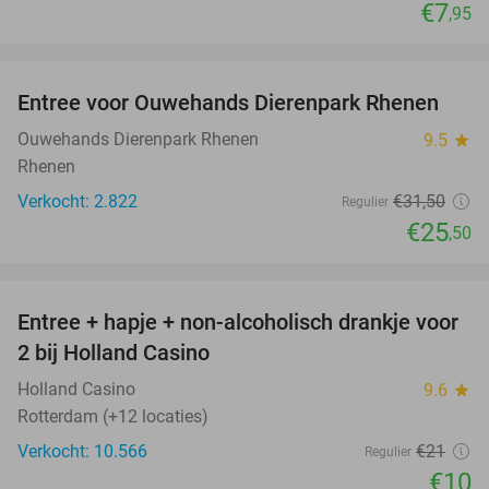
€7
,95
favorite_border
Entree voor Ouwehands Dierenpark Rhenen
19%
Ouwehands Dierenpark Rhenen
9.5
star
Rhenen
Verkocht: 2.822
€31
,50
Regulier
€25
,50
favorite_border
Entree + hapje + non-alcoholisch drankje voor
52%
2 bij Holland Casino
Holland Casino
9.6
star
Rotterdam (+12 locaties)
Verkocht: 10.566
€21
Regulier
€10