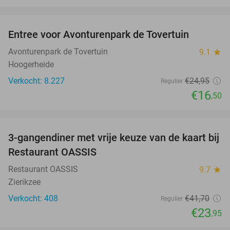
favorite_border
Entree voor Avonturenpark de Tovertuin
34%
Avonturenpark de Tovertuin
9.1
star
Hoogerheide
Verkocht: 8.227
€24
,95
Regulier
€16
,50
favorite_border
3-gangendiner met vrije keuze van de kaart bij
43%
Restaurant OASSIS
Restaurant OASSIS
9.7
star
Zierikzee
Verkocht: 408
€41
,70
Regulier
€23
,95
favorite_border