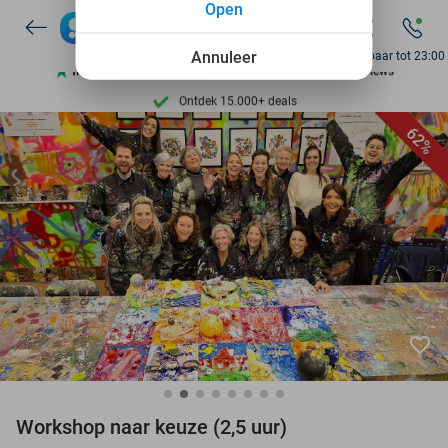
Open
Annuleer
Bereikbaar tot 23:00
Ontdek 15.000+ deals
7 dagen per week beschikbaar
62%
10+ miljoen leden
9,4
op basis van
205.987 reviews
Ontdek 15.000+ deals
7 dagen per week beschikbaar
10+ miljoen leden
favorite_border
Workshop naar keuze (2,5 uur)