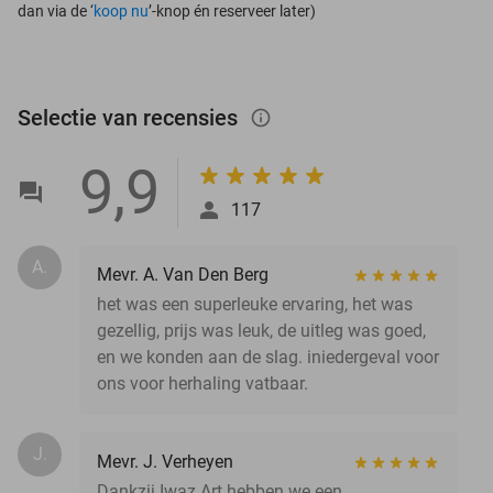
dan via de ‘
koop nu
’-knop én reserveer later)
Selectie van recensies
info_outlined
9,9
117
A.
Mevr. A. Van Den Berg
het was een superleuke ervaring, het was
gezellig, prijs was leuk, de uitleg was goed,
en we konden aan de slag. iniedergeval voor
ons voor herhaling vatbaar.
J.
Mevr. J. Verheyen
Dankzij Iwaz Art hebben we een