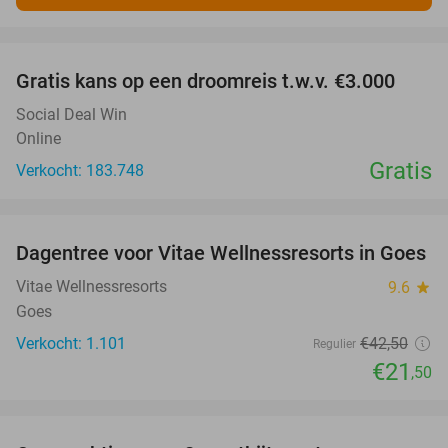
favorite_border
Gratis kans op een droomreis t.w.v. €3.000
Social Deal Win
Online
Gratis
Verkocht: 183.748
favorite_border
Dagentree voor Vitae Wellnessresorts in Goes
49%
Vitae Wellnessresorts
9.6
star
Goes
Verkocht: 1.101
€42
,50
Regulier
€21
,50
favorite_border