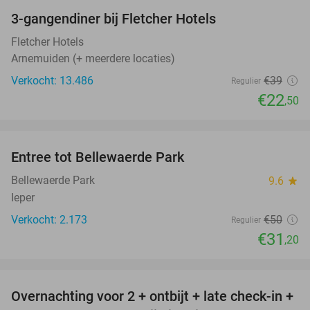
3-gangendiner bij Fletcher Hotels
42%
Fletcher Hotels
Arnemuiden (+ meerdere locaties)
Verkocht: 13.486
€39
Regulier
€22
,50
favorite_border
Entree tot Bellewaerde Park
38%
Bellewaerde Park
9.6
star
Ieper
Verkocht: 2.173
€50
Regulier
€31
,20
favorite_border
Overnachting voor 2 + ontbijt + late check-in +
52%