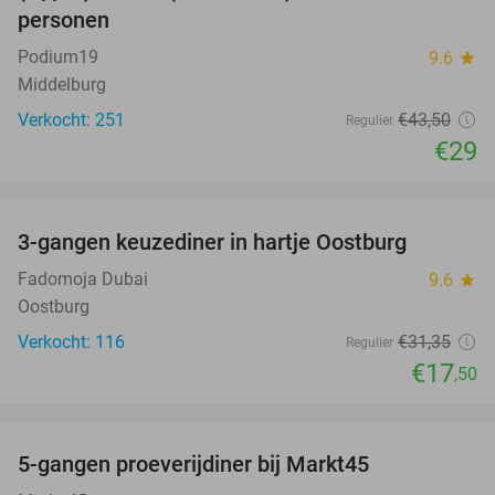
personen
Podium19
9.6
star
Middelburg
Verkocht: 251
€43
,50
Regulier
€29
favorite_border
3-gangen keuzediner in hartje Oostburg
44%
Fadomoja Dubai
9.6
star
Oostburg
Verkocht: 116
€31
,35
Regulier
€17
,50
favorite_border
5-gangen proeverijdiner bij Markt45
34%