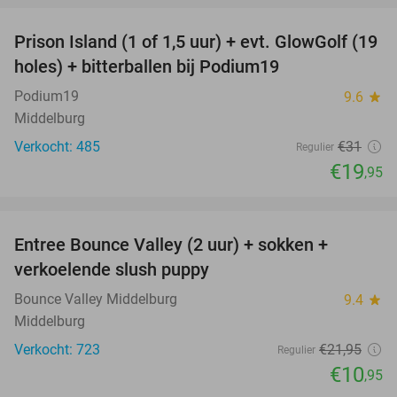
Prison Island (1 of 1,5 uur) + evt. GlowGolf (19
36%
holes) + bitterballen bij Podium19
Podium19
9.6
star
Middelburg
Verkocht: 485
€31
Regulier
€19
,95
favorite_border
Entree Bounce Valley (2 uur) + sokken +
50%
verkoelende slush puppy
Bounce Valley Middelburg
9.4
star
Middelburg
Verkocht: 723
€21
,95
Regulier
€10
,95