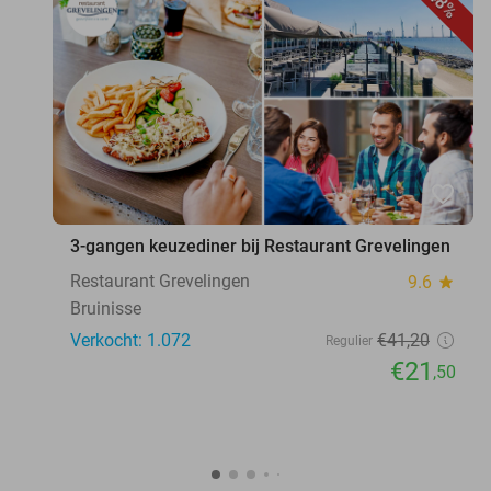
48%
favorite_border
3-gangen keuzediner bij Restaurant Grevelingen
Restaurant Grevelingen
9.6
star
Bruinisse
Verkocht: 1.072
€41
,20
Regulier
€21
,50