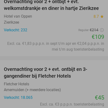
Overnachting voor 2 + ontbijt + evt.
49%
welkomstdrankje en diner in hartje Zierikzee
Hotel van Oppen
8.7
star
Zierikzee
Verkocht: 232
€214
Regulier
€109
Excl. ca. €1,83 p.p.p.n. in sept t/m apr en €2,04 p.p.p.n. in
mei t/m aug toeristenbelasting
favorite_border
Overnachting voor 2 + evt. ontbijt en 3-
gangendiner bij Fletcher Hotels
Fletcher Hotels
Arnemuiden (+ meerdere locaties)
€45
Verkocht: 18.065
Excl. ca. €3 p.p.p.n. toeristenbelasting