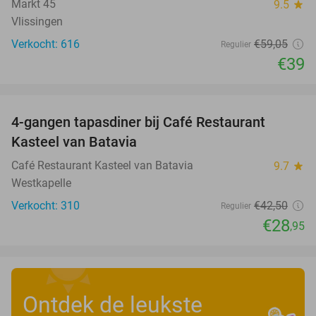
Markt 45
9.5
star
Vlissingen
Verkocht: 616
€59
,05
Regulier
€39
favorite_border
4-gangen tapasdiner bij Café Restaurant
32%
Kasteel van Batavia
Café Restaurant Kasteel van Batavia
9.7
star
Westkapelle
Verkocht: 310
€42
,50
Regulier
€28
,95
Ontdek de leukste