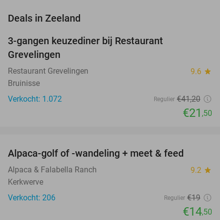
favorite_border
Deals in Zeeland
3-gangen keuzediner bij Restaurant
48%
Grevelingen
Restaurant Grevelingen
9.6
star
Bruinisse
Verkocht: 1.072
€41
,20
Regulier
€21
,50
favorite_border
Alpaca-golf of -wandeling + meet & feed
24%
Alpaca & Falabella Ranch
9.2
star
Kerkwerve
Verkocht: 206
€19
Regulier
€14
,50