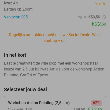
Iwaz Art
9.9
star
Bergen op Zoom
Verkocht: 205
€59
,50
Regulier
€22
,50
Dagelijks om middernacht nieuwe Social Deals. Wees
snel, op = op!
In het kort
Laat je creativiteit de vrije loop met een workshop naar
keuze van 2,5 uur bij Iwaz Art: ga voor de workshop Action
Painting, Graffiti of Epoxy
Selecteer jouw deal
Workshop Action Painting (2,5 uur)
62%
€22
Verkocht: 153
€59
,50
,50