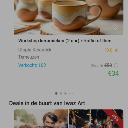
favorite_border
Workshop keramieken (2 uur) + koffie of thee
Utopia Keramiek
10.0
star
Terneuzen
Verkocht: 102
€50
Regulier
€34
Deals in de buurt van Iwaz Art
46%