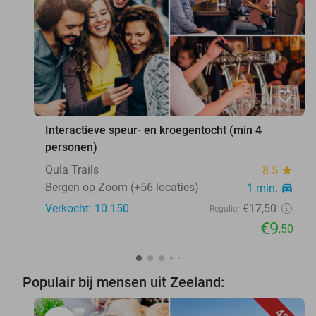
favorite_border
Interactieve speur- en kroegentocht (min 4
personen)
Qula Trails
8.5
star
Bergen op Zoom (+56 locaties)
1 min.
directions_car
Verkocht: 10.150
€17
,50
Regulier
€9
,50
Populair bij mensen uit Zeeland: