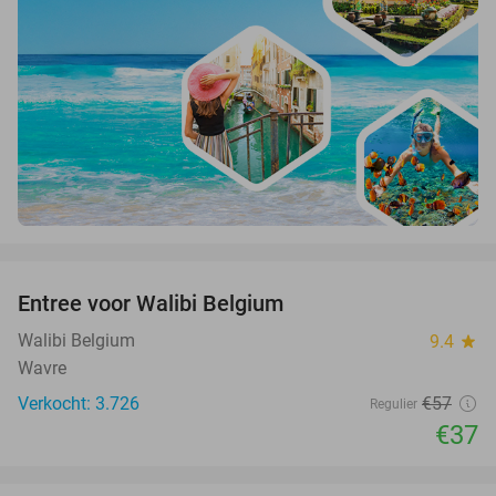
favorite_border
Entree voor Walibi Belgium
35%
Walibi Belgium
9.4
star
Wavre
Verkocht: 3.726
€57
Regulier
€37
favorite_border