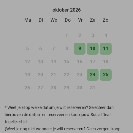
oktober 2026
Ma
Di
Wo
Do
Vr
Za
Zo
1
2
3
4
5
6
7
8
9
10
11
12
13
14
15
16
17
18
19
20
21
22
23
24
25
26
27
28
29
30
31
*
Weet je al op welke datum je wilt reserveren? Selecteer dan
hierboven de datum en reserveer en koop jouw Social Deal
tegelijkertijd.
(Weet je nog niet wanneer je wilt reserveren? Geen zorgen: koop