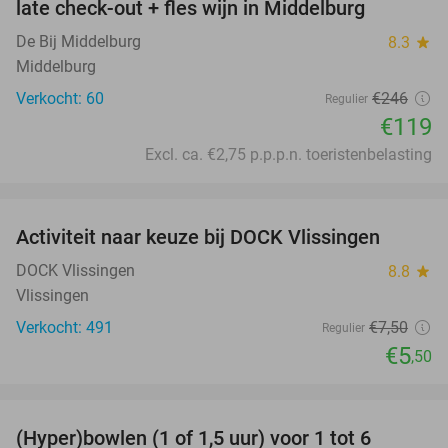
late check-out + fles wijn in Middelburg
De Bij Middelburg
8.3
star
Middelburg
Verkocht: 60
€246
Regulier
€119
Excl. ca. €2,75 p.p.p.n. toeristenbelasting
favorite_border
Activiteit naar keuze bij DOCK Vlissingen
27%
DOCK Vlissingen
8.8
star
Vlissingen
Verkocht: 491
€7
,50
Regulier
€5
,50
favorite_border
(Hyper)bowlen (1 of 1,5 uur) voor 1 tot 6
33%