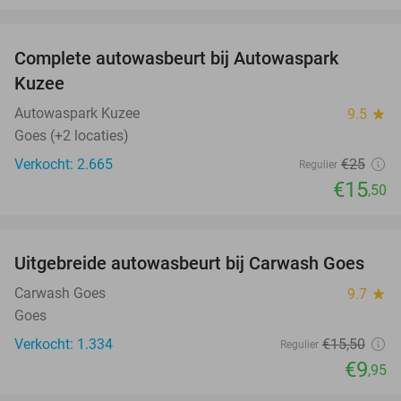
favorite_border
Complete autowasbeurt bij Autowaspark
38%
Kuzee
Autowaspark Kuzee
9.5
star
Goes (+2 locaties)
Verkocht: 2.665
€25
Regulier
€15
,50
favorite_border
Uitgebreide autowasbeurt bij Carwash Goes
36%
Carwash Goes
9.7
star
Goes
Verkocht: 1.334
€15
,50
Regulier
€9
,95
favorite_border