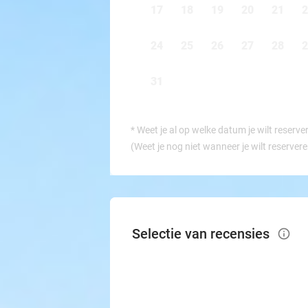
17
18
19
20
21
2
24
25
26
27
28
2
31
*
Weet je al op welke datum je wilt reserve
(Weet je nog niet wanneer je wilt reserver
Selectie van recensies
info_outlined