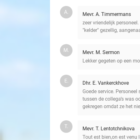
A.
Mevr. A. Timmermans
zeer vriendelijk personeel
"kelder" gezellig, aangena
M.
Mevr. M. Sermon
Lekker gegeten op een mo
E.
Dhr. E. Vankerckhove
Goede service. Personeel 
tussen de collega’s was oo
gekregen omdat ze het niet
T.
Mevr. T. Lentotchnikova
Tout est bien,on est venu 