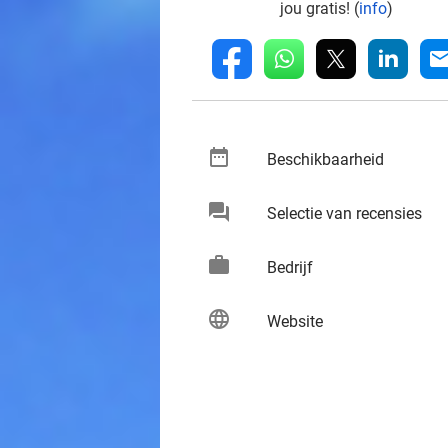
jou gratis! (
info
)
whatsapp
linkedin
fb
mai
date_range
keybo
Beschikbaarheid
chat
keybo
Selectie van recensies
work
keybo
Bedrijf
language
keybo
Website