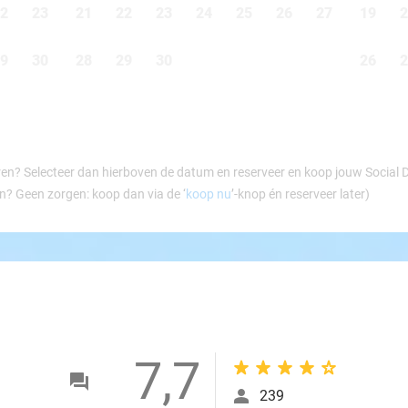
2
23
21
22
23
24
25
26
27
19
2
9
30
28
29
30
26
2
ren? Selecteer dan hierboven de datum en reserveer en koop jouw Social Dea
en? Geen zorgen: koop dan via de ‘
koop nu
’-knop én reserveer later)
7,7
239