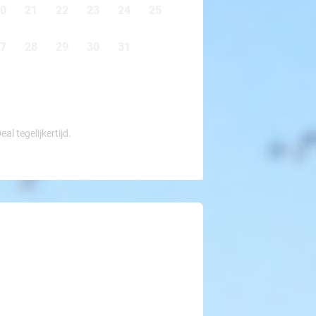
0
21
22
23
24
25
7
28
29
30
31
l tegelijkertijd.