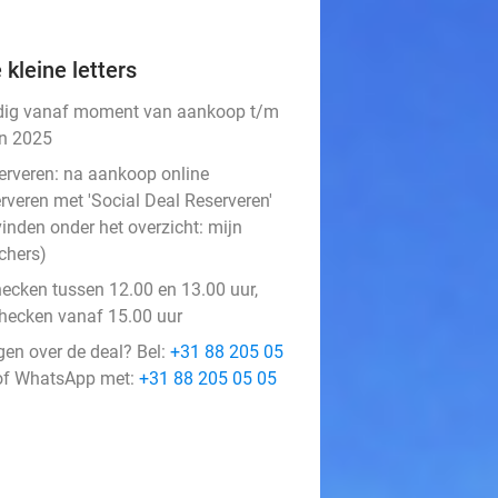
 kleine letters
dig vanaf moment van aankoop t/m
un 2025
erveren:
na aankoop online
rveren met 'Social Deal Reserveren'
vinden onder het overzicht:
mijn
chers
)
hecken tussen 12.00 en 13.00 uur,
checken vanaf 15.00 uur
gen over de deal? Bel:
+31 88 205 05
f WhatsApp met:
+31 88 205 05 05