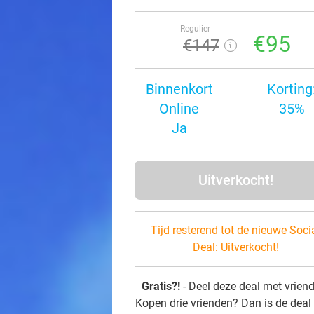
Regulier
€95
€147
Binnenkort
Korting
Online
35%
Ja
Uitverkocht!
Tijd resterend tot de nieuwe Soci
Deal:
Uitverkocht!
Gratis?!
- Deel deze deal met vrien
Kopen drie vrienden? Dan is de deal