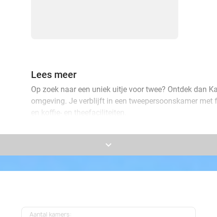
Lees meer
Op zoek naar een uniek uitje voor twee? Ontdek dan Ka
omgeving. Je verblijft in een tweepersoonskamer met f
en koffie- en theefaciliteiten.
De volgende ochtend kun je de omgeving gaan verkenne
keyboard_arrow_down
heb je je kamer tot 15.00 uur tot je beschikking! Maak
prachtige Brussel en zijn toeristische trekpleisters te 
kilometer afstand liggen! Of ga wandelen, want de omg
natuurgebieden. Er is geen twijfel mogelijk, jij zult een
Aantal kamers: