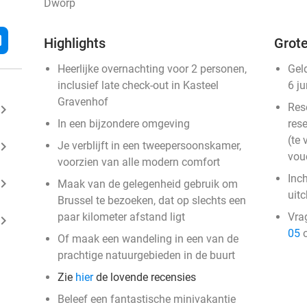
Dworp
l
Highlights
Grote
Heerlijke overnachting voor 2 personen,
Gel
inclusief late check-out in Kasteel
6 j
Gravenhof
Res
ard_arrow_right
In een bijzondere omgeving
rese
(te 
ard_arrow_right
Je verblijft in een tweepersoonskamer,
vou
voorzien van alle modern comfort
Inc
ard_arrow_right
Maak van de gelegenheid gebruik om
uit
Brussel te bezoeken, dat op slechts een
paar kilometer afstand ligt
Vra
ard_arrow_right
05
o
Of maak een wandeling in een van de
prachtige natuurgebieden in de buurt
Zie
hier
de lovende recensies
Beleef een fantastische minivakantie