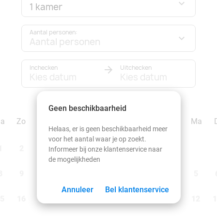
1 kamer
Aantal personen:
Aantal personen
Inchecken
Uitchecken
Kies datum
Kies datum
september 2026
Geen beschikbaarheid
Za
Zo
Ma
Di
Wo
Do
Vr
Za
Zo
Ma
Helaas, er is geen beschikbaarheid meer
voor het aantal waar je op zoekt.
1
2
1
2
3
4
5
6
Informeer bij onze klantenservice naar
de mogelijkheden
8
9
7
8
9
10
11
12
13
5
Annuleer
Bel klantenservice
5
16
14
15
16
17
18
19
20
12
1