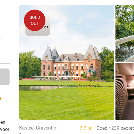
SOLD
OUT
:
al
den.
Kasteel Gravenhof
7.7
star
Goed • 239 beoor
 voor