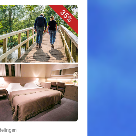
35%
delingen