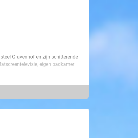
steel Gravenhof en zijn schitterende
latscreentelevisie, eigen badkamer
n, want dankzij de late check-out
 van de gelegenheid gebruik om het
bezoeken, die op slechts een paar
eving zit vol prachtige
 heerlijke vakantie hebben!