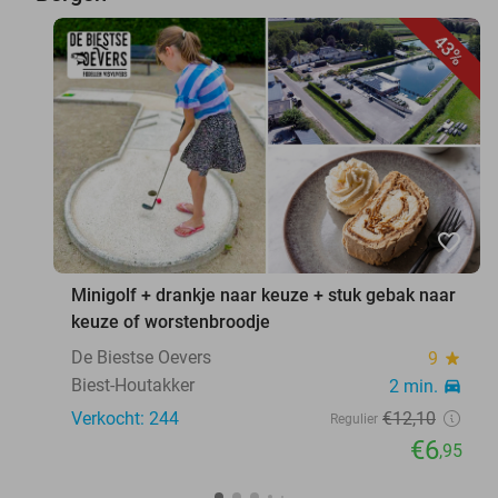
43%
favorite_border
Minigolf + drankje naar keuze + stuk gebak naar
keuze of worstenbroodje
De Biestse Oevers
9
star
Biest-Houtakker
2 min.
directions_car
Verkocht: 244
€12
,10
Regulier
€6
,95