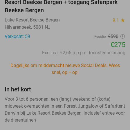
Resort Beekse Bergen + toegang Safaripark
Beekse Bergen
Lake Resort Beekse Bergen
9.1
star
Hilvarenbeek, 5081 NJ
Verkocht: 59
€590
Regulier
€275
Excl. ca. €2,65 p.p.p.n. toeristenbelasting
Dagelijks om middernacht nieuwe Social Deals. Wees
snel, op = op!
In het kort
Voor 3 tot 6 personen: een (lang) weekend of (korte)
midweek overnachten in een Forest Jungalow of Safaritent
Darwin bij Lake Resort Beekse Bergen, inclusief entree voor
de dierentuinen