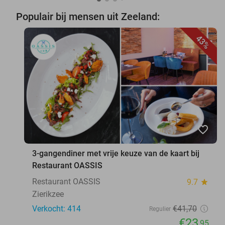
Populair bij mensen uit Zeeland:
43%
favorite_border
3-gangendiner met vrije keuze van de kaart bij
Restaurant OASSIS
Restaurant OASSIS
9.7
star
Zierikzee
Verkocht: 414
€41
,70
Regulier
€23
,95