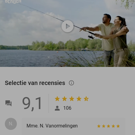
play_circle
Selectie van recensies
info_outlined
9,1
106
N.
Mme. N. Vanormelingen