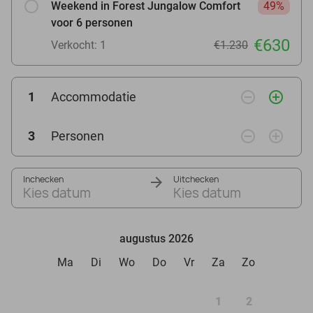
Weekend in Forest Jungalow Comfort
49%
voor 6 personen
€630
Verkocht: 1
€1.230
remove_circle_outline
add_circle_outline
1
Accommodatie
remove_circle_outline
add_circle_outline
3
Personen
Inchecken
Uitchecken
Kies datum
Kies datum
augustus 2026
Ma
Di
Wo
Do
Vr
Za
Zo
1
2