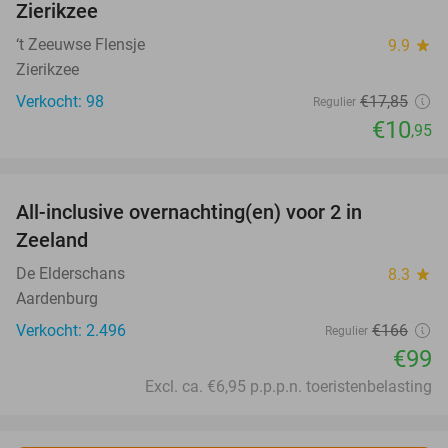
Zierikzee
‘t Zeeuwse Flensje
9.9
star
Zierikzee
Verkocht: 98
€17
,85
Regulier
€10
,95
favorite_border
All-inclusive overnachting(en) voor 2 in
40%
Zeeland
De Elderschans
8.3
star
Aardenburg
Verkocht: 2.496
€166
Regulier
€99
Excl. ca. €6,95 p.p.p.n. toeristenbelasting