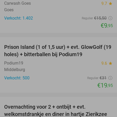
Carwash Goes
9.7
star
Goes
Verkocht: 1.402
€15
,50
Regulier
€9
,95
favorite_border
Prison Island (1 of 1,5 uur) + evt. GlowGolf (19
36%
holes) + bitterballen bij Podium19
Podium19
9.6
star
Middelburg
Verkocht: 500
€31
Regulier
€19
,95
favorite_border
Overnachting voor 2 + ontbijt + evt.
49%
welkomstdrankje en diner in hartje Zierikzee