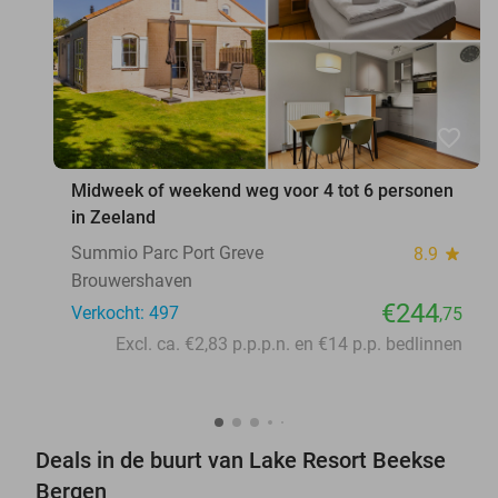
favorite_border
Midweek of weekend weg voor 4 tot 6 personen
in Zeeland
Summio Parc Port Greve
8.9
star
Brouwershaven
€244
Verkocht: 497
,75
Excl. ca. €2,83 p.p.p.n. en €14 p.p. bedlinnen
Deals in de buurt van Lake Resort Beekse
Bergen