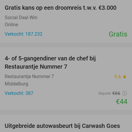
Gratis kans op een droomreis t.w.v. €3.000
Social Deal Win
Online
Gratis
Verkocht: 187.232
favorite_border
4- of 5-gangendiner van de chef bij
33%
Restaurantje Nummer 7
Restaurantje Nummer 7
9.6
star
Middelburg
Verkocht: 387
€66
Regulier
€44
favorite_border
Uitgebreide autowasbeurt bij Carwash Goes
36%