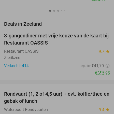
favorite_border
Deals in Zeeland
3-gangendiner met vrije keuze van de kaart bij
43%
Restaurant OASSIS
Restaurant OASSIS
9.7
star
Zierikzee
Verkocht: 414
€41
,70
Regulier
€23
,95
favorite_border
Rondvaart (1, 2 of 4,5 uur) + evt. koffie/thee en
61%
NEW
gebak of lunch
TODAY
Waterpoort Rondvaarten
9.4
star