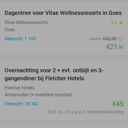
Dagentree voor Vitae Wellnessresorts in Goes
49%
Vitae Wellnessresorts
9.6
star
Goes
Verkocht: 1.180
€42
,50
Regulier
€21
,50
favorite_border
Overnachting voor 2 + evt. ontbijt en 3-
gangendiner bij Fletcher Hotels
Fletcher Hotels
Arnemuiden (+ meerdere locaties)
€45
Verkocht: 18.342
Excl. ca. €3 p.p.p.n. toeristenbelasting
favorite_border