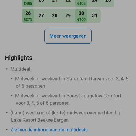
€405
€405
26
30
27
28
29
31
€275
€360
Meer weergeven
Highlights
Multideal:
Midweek of weekend in Safaritent Darwin voor 3, 4, 5
of 6 personen
Midweek of weekend in Forest Jungalow Comfort
voor 3, 4, 5 of 6 personen
(Lang) weekend of (korte) midweek overnachten bij
Lake Resort Beekse Bergen
Zie hier de inhoud van de multideals