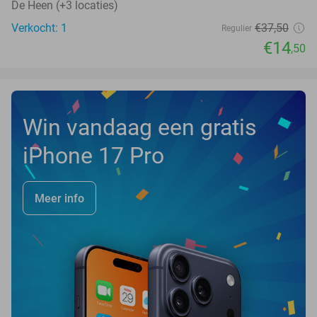
De Heen (+3 locaties)
Verkocht: 1
€37
,50
Regulier
€14
,50
Win vandaag een gratis
iPhone 17 Pro
Meer info