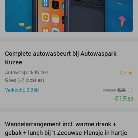
favorite_border
Complete autowasbeurt bij Autowaspark
38%
Kuzee
Autowaspark Kuzee
9.5
star
Goes (+2 locaties)
Verkocht: 2.950
€25
Regulier
€15
,50
favorite_border
Wandelarrangement incl. warme drank +
39%
gebak + lunch bij 't Zeeuwse Flensje in hartje