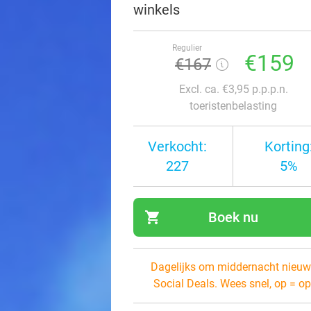
winkels
Regulier
€159
€167
Excl. ca. €3,95 p.p.p.n.
toeristenbelasting
Verkocht:
Korting
227
5%
shopping_cart
Boek nu
navi
Dagelijks om middernacht nieuw
Social Deals. Wees snel, op = op