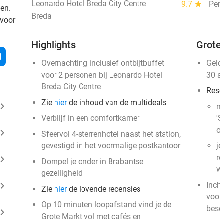
Leonardo Hotel Breda City Centre
9.7
star
Per
den.
Breda
 voor
Highlights
Grote
l
Overnachting inclusief ontbijtbuffet
Gel
voor 2 personen bij Leonardo Hotel
30 
Breda City Centre
Res
Zie
hier
de inhoud van de multideals
ard_arrow_right
n
Verblijf in een comfortkamer
'
o
ard_arrow_right
Sfeervol 4-sterrenhotel naast het station,
gevestigd in het voormalige postkantoor
j
r
ard_arrow_right
Dompel je onder in Brabantse
w
gezelligheid
ard_arrow_right
Inc
Zie
hier
de lovende recensies
voo
Op 10 minuten loopafstand vind je de
bes
ard_arrow_right
Grote Markt vol met cafés en