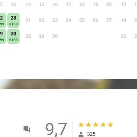
5
16
14
15
16
17
18
19
20
12
1
2
23
21
22
23
24
25
26
27
19
2
99
€159
9
30
28
29
30
26
2
99
€159
9,7
325