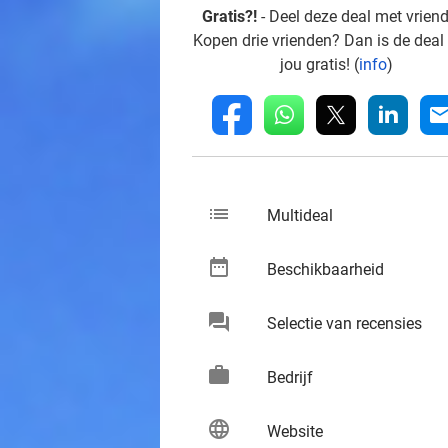
Gratis?!
- Deel deze deal met vrien
Kopen drie vrienden? Dan is de deal
jou gratis! (
info
)
whatsapp
linkedin
fb
mai
list
keybo
Multideal
date_range
keybo
Beschikbaarheid
chat
keybo
Selectie van recensies
work
keybo
Bedrijf
language
keybo
Website