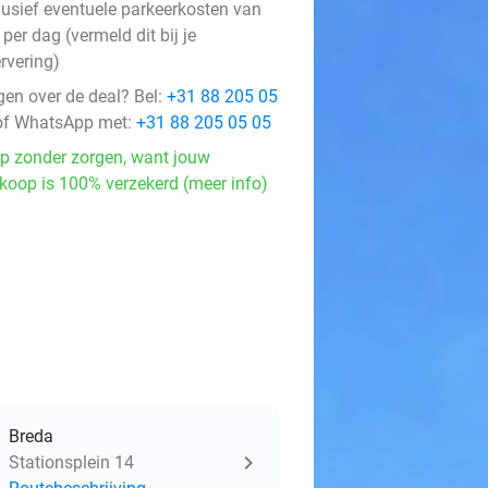
lusief eventuele parkeerkosten van
per dag (vermeld dit bij je
rvering)
gen over de deal? Bel:
+31 88 205 05
f WhatsApp met:
+31 88 205 05 05
p zonder zorgen, want jouw
koop is 100% verzekerd (meer info)
Breda
Stationsplein 14