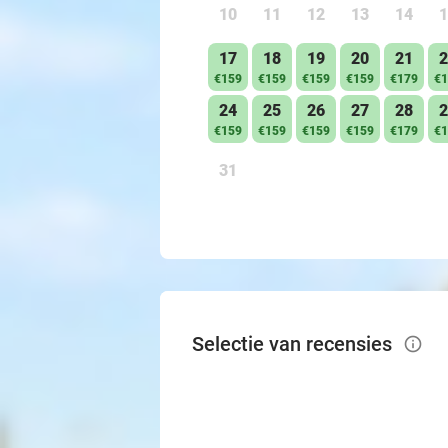
10
11
12
13
14
1
17
18
19
20
21
2
€159
€159
€159
€159
€179
€1
24
25
26
27
28
2
€159
€159
€159
€159
€179
€1
31
Selectie van recensies
info_outlined