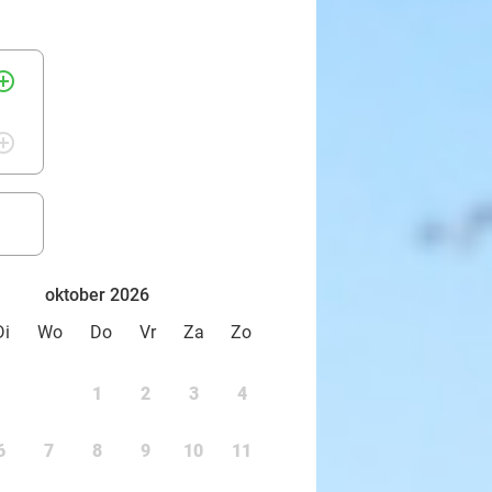
rcle_outline
rcle_outline
oktober 2026
Di
Wo
Do
Vr
Za
Zo
1
2
3
4
6
7
8
9
10
11