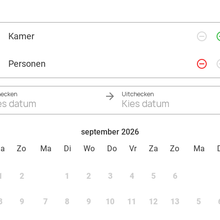
remove_circle_outline
add_ci
Kamer
remove_circle_outline
add_ci
Personen
hecken
Uitchecken
es datum
Kies datum
september 2026
Za
Zo
Ma
Di
Wo
Do
Vr
Za
Zo
Ma
1
2
1
2
3
4
5
6
8
9
7
8
9
10
11
12
13
5