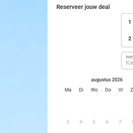
Reserveer jouw deal
1
2
Inc
Ki
augustus 2026
Ma
Di
Wo
Do
Vr
3
4
5
6
7