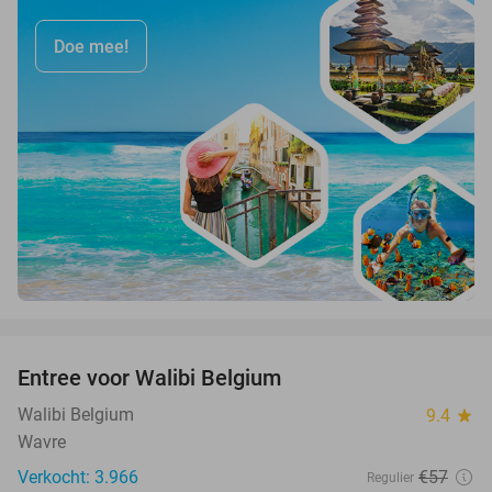
Doe mee!
favorite_border
Entree voor Walibi Belgium
35%
Walibi Belgium
9.4
star
Wavre
Verkocht: 3.966
€57
Regulier