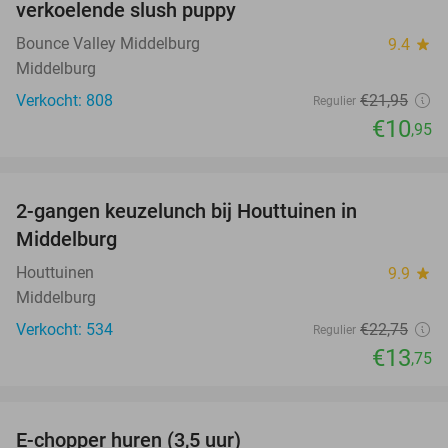
verkoelende slush puppy
Bounce Valley Middelburg
9.4
star
Middelburg
Verkocht: 808
€21
,95
Regulier
€10
,95
favorite_border
2-gangen keuzelunch bij Houttuinen in
40%
Middelburg
Houttuinen
9.9
star
Middelburg
Verkocht: 534
€22
,75
Regulier
€13
,75
favorite_border
E-chopper huren (3,5 uur)
40%