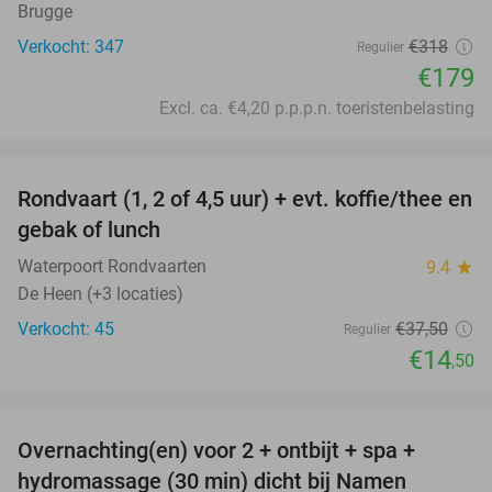
Brugge
Verkocht: 347
€318
Regulier
€179
Excl. ca. €4,20 p.p.p.n. toeristenbelasting
favorite_border
Rondvaart (1, 2 of 4,5 uur) + evt. koffie/thee en
61%
gebak of lunch
Waterpoort Rondvaarten
9.4
star
De Heen (+3 locaties)
Verkocht: 45
€37
,50
Regulier
€14
,50
favorite_border
Overnachting(en) voor 2 + ontbijt + spa +
30%
hydromassage (30 min) dicht bij Namen