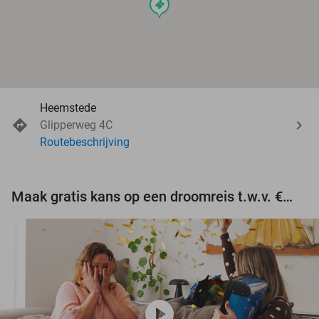
events
Heemstede
Glipperweg 4C
Routebeschrijving
Maak gratis kans op een droomreis t.w.v. €3.000!
play_circle