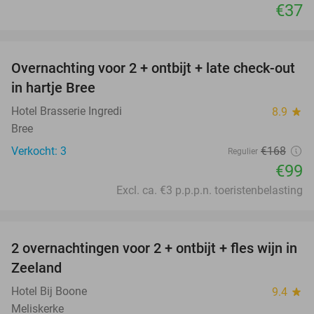
€37
favorite_border
Overnachting voor 2 + ontbijt + late check-out
41%
NEW
in hartje Bree
TODAY
Hotel Brasserie Ingredi
8.9
star
Bree
Verkocht: 3
€168
Regulier
€99
Excl. ca. €3 p.p.p.n. toeristenbelasting
favorite_border
2 overnachtingen voor 2 + ontbijt + fles wijn in
55%
Zeeland
Hotel Bij Boone
9.4
star
Meliskerke