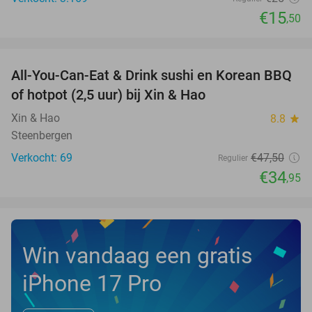
€15
,50
favorite_border
All-You-Can-Eat & Drink sushi en Korean BBQ
26%
NEW
of hotpot (2,5 uur) bij Xin & Hao
TODAY
Xin & Hao
8.8
star
Steenbergen
Verkocht: 69
€47
,50
Regulier
€34
,95
Win vandaag een gratis
iPhone 17 Pro