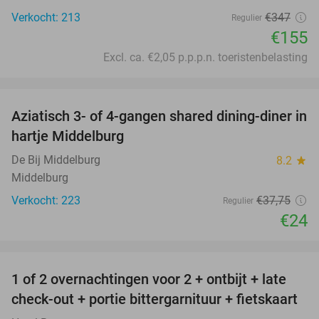
Verkocht: 213
€347
Regulier
€155
Excl. ca. €2,05 p.p.p.n. toeristenbelasting
favorite_border
Aziatisch 3- of 4-gangen shared dining-diner in
36%
hartje Middelburg
De Bij Middelburg
8.2
star
Middelburg
Verkocht: 223
€37
,75
Regulier
€24
favorite_border
1 of 2 overnachtingen voor 2 + ontbijt + late
59%
check-out + portie bittergarnituur + fietskaart