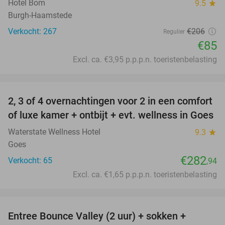
Hotel Bom
9.5
star
Burgh-Haamstede
Verkocht: 267
€206
Regulier
€85
Excl. ca. €3,95 p.p.p.n. toeristenbelasting
favorite_border
2, 3 of 4 overnachtingen voor 2 in een comfort
of luxe kamer + ontbijt + evt. wellness in Goes
Waterstate Wellness Hotel
9.3
star
Goes
€282
Verkocht: 65
,94
Excl. ca. €1,65 p.p.p.n. toeristenbelasting
favorite_border
Entree Bounce Valley (2 uur) + sokken +
50%