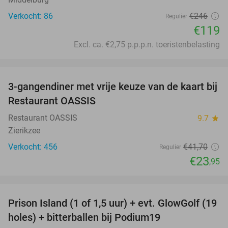
Verkocht: 86
€246
Regulier
€119
Excl. ca. €2,75 p.p.p.n. toeristenbelasting
favorite_border
3-gangendiner met vrije keuze van de kaart bij
43%
Restaurant OASSIS
Restaurant OASSIS
9.7
star
Zierikzee
Verkocht: 456
€41
,70
Regulier
€23
,95
favorite_border
Prison Island (1 of 1,5 uur) + evt. GlowGolf (19
36%
holes) + bitterballen bij Podium19