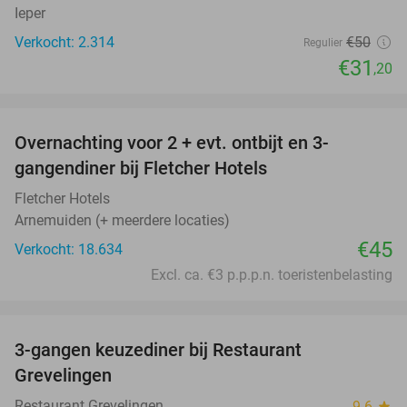
Ieper
Verkocht: 2.314
€50
Regulier
€31
,20
favorite_border
Overnachting voor 2 + evt. ontbijt en 3-
gangendiner bij Fletcher Hotels
Fletcher Hotels
Arnemuiden (+ meerdere locaties)
€45
Verkocht: 18.634
Excl. ca. €3 p.p.p.n. toeristenbelasting
favorite_border
3-gangen keuzediner bij Restaurant
48%
Grevelingen
Restaurant Grevelingen
9.6
star