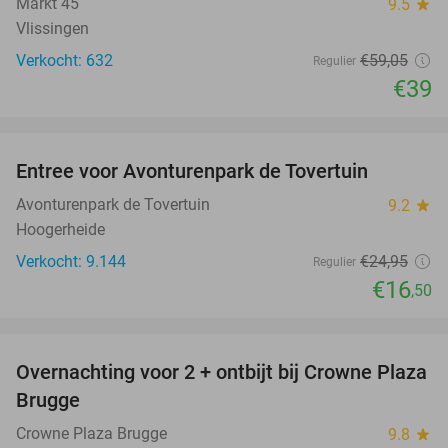
Markt 45
9.5
star
Vlissingen
Verkocht: 632
€59
,05
Regulier
€39
favorite_border
Entree voor Avonturenpark de Tovertuin
34%
Avonturenpark de Tovertuin
9.2
star
Hoogerheide
Verkocht: 9.144
€24
,95
Regulier
€16
,50
favorite_border
Overnachting voor 2 + ontbijt bij Crowne Plaza
44%
Brugge
Crowne Plaza Brugge
9.8
star