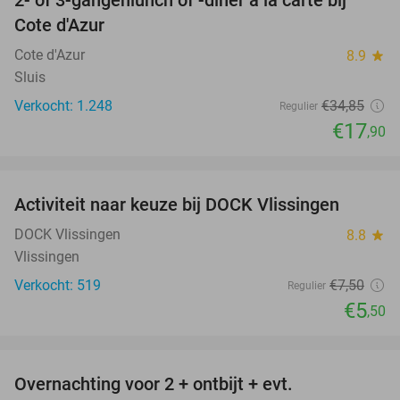
2- of 3-gangenlunch of -diner à la carte bij
49%
Cote d'Azur
Cote d'Azur
8.9
star
Sluis
Verkocht: 1.248
€34
,85
Regulier
€17
,90
favorite_border
Activiteit naar keuze bij DOCK Vlissingen
27%
DOCK Vlissingen
8.8
star
Vlissingen
Verkocht: 519
€7
,50
Regulier
€5
,50
favorite_border
Overnachting voor 2 + ontbijt + evt.
49%