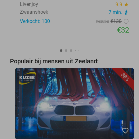
Livenjoy
9.9
star
Zwaanshoek
7 min.
directions_walk
Verkocht: 100
€130
Regulier
€32
Populair bij mensen uit Zeeland:
38%
favorite_border