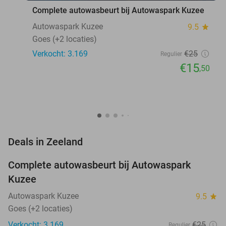
Complete autowasbeurt bij Autowaspark Kuzee
Autowaspark Kuzee
9.5
star
Goes (+2 locaties)
Verkocht: 3.169
€25
Regulier
€15
,50
favorite_border
Deals in Zeeland
Complete autowasbeurt bij Autowaspark
38%
Kuzee
Autowaspark Kuzee
9.5
star
Goes (+2 locaties)
Verkocht: 3.169
€25
Regulier