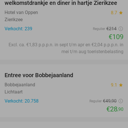
welkomstdrankje en diner in hartje Zierikzee
Hotel van Oppen
8.7
star
Zierikzee
Verkocht: 239
€214
Regulier
€109
Excl. ca. €1,83 p.p.p.n. in sept t/m apr en €2,04 p.p.p.n. in
mei t/m aug toeristenbelasting
favorite_border
Entree voor Bobbejaanland
42%
Bobbejaanland
9.1
star
Lichtaart
Verkocht: 20.758
€49
,90
Regulier
€28
,90
favorite_border