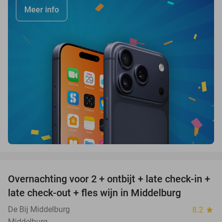
Meer info
favorite_border
Overnachting voor 2 + ontbijt + late check-in +
52%
late check-out + fles wijn in Middelburg
De Bij Middelburg
8.2
star
Middelburg