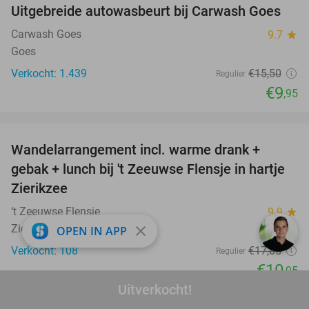
Uitgebreide autowasbeurt bij Carwash Goes
36%
Carwash Goes
9.7
star
Goes
Verkocht: 1.439
€15
,50
Regulier
€9
,95
favorite_border
Wandelarrangement incl. warme drank +
39%
gebak + lunch bij 't Zeeuwse Flensje in hartje
Zierikzee
‘t Zeeuwse Flensje
9.9
star
Zierikzee
close
OPEN IN APP
Verkocht: 108
€17
,85
Regulier
€10
,95
Uitverkocht!
favorite_border