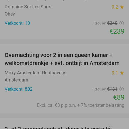
Domaine Sur Les Sarts
9.2
star
Ohey
Verkocht: 10
€340
Regulier
€239
favorite_border
Overnachting voor 2 in een queen kamer +
51%
welkomstdrankje + evt. ontbijt in Amsterdam
Moxy Amsterdam Houthavens
9.1
star
Amsterdam
Verkocht: 802
€181
Regulier
€89
Excl. ca. €3 p.p.p.n. + 7% toeristenbelasting
favorite_border