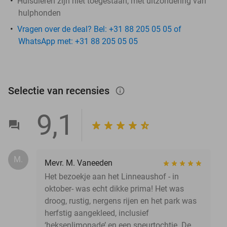
Huisdieren zijn niet toegestaan, met uitzondering van
hulphonden
Vragen over de deal? Bel: +31 88 205 05 05 of
WhatsApp met: +31 88 205 05 05
Selectie van recensies
info_outlined
9,1
M.
Mevr. M. Vaneeden
Het bezoekje aan het Linneaushof - in
oktober- was echt dikke prima! Het was
droog, rustig, nergens rijen en het park was
herfstig aangekleed, inclusief
‘heksenlimonade’ en een speurtochtje. De