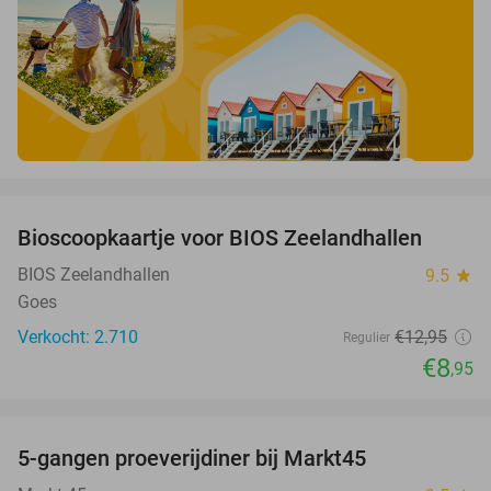
favorite_border
Bioscoopkaartje voor BIOS Zeelandhallen
31%
BIOS Zeelandhallen
9.5
star
Goes
Verkocht: 2.710
€12
,95
Regulier
€8
,95
favorite_border
5-gangen proeverijdiner bij Markt45
34%