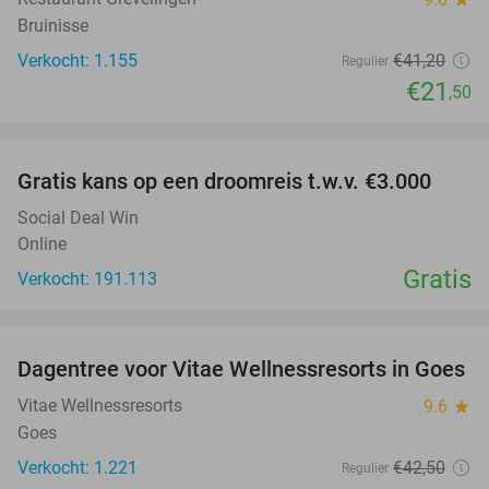
Bruinisse
Verkocht: 1.155
€41
,20
Regulier
€21
,50
favorite_border
Gratis kans op een droomreis t.w.v. €3.000
Social Deal Win
Online
Gratis
Verkocht: 191.113
favorite_border
Dagentree voor Vitae Wellnessresorts in Goes
49%
Vitae Wellnessresorts
9.6
star
Goes
Verkocht: 1.221
€42
,50
Regulier