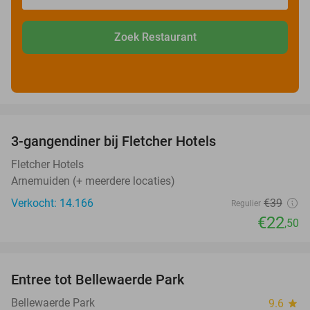
Zoek Restaurant
favorite_border
3-gangendiner bij Fletcher Hotels
42%
Fletcher Hotels
Arnemuiden (+ meerdere locaties)
Verkocht: 14.166
€39
Regulier
€22
,50
favorite_border
Entree tot Bellewaerde Park
38%
Bellewaerde Park
9.6
star