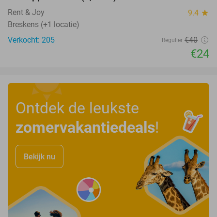
Rent & Joy
9.4
star
Breskens (+1 locatie)
Verkocht: 205
€40
Regulier
€24
Ontdek de leukste
zomervakantiedeals
!
Bekijk nu