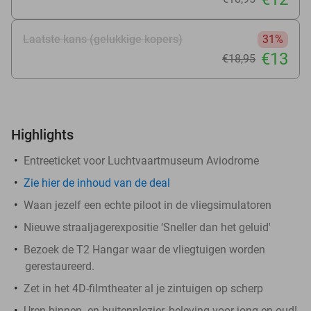
Laatste kans (gelukkige kopers)
31%
€13
€18
,95
Highlights
Entreeticket voor Luchtvaartmuseum Aviodrome
Zie
hier
de inhoud van de deal
Waan jezelf een echte piloot in de vliegsimulatoren
Nieuwe straaljagerexpositie ‘Sneller dan het geluid'
Bezoek de T2 Hangar waar de vliegtuigen worden
gerestaureerd.
Zet in het 4D-filmtheater al je zintuigen op scherp
Uren binnen- en buitenplezier, beleving voor jong en oud!