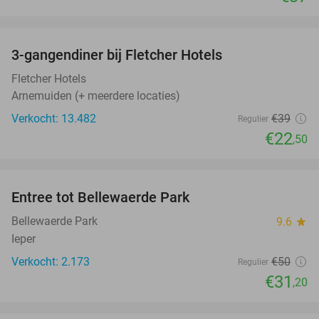
favorite_border
3-gangendiner bij Fletcher Hotels
42%
Fletcher Hotels
Arnemuiden (+ meerdere locaties)
Verkocht: 13.482
€39
Regulier
€22
,50
favorite_border
Entree tot Bellewaerde Park
38%
Bellewaerde Park
9.6
star
Ieper
Verkocht: 2.173
€50
Regulier
€31
,20
favorite_border