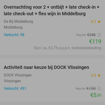
Overnachting voor 2 + ontbijt + late check-in +
52%
late check-out + fles wijn in Middelburg
De Bij Middelburg
8.3
star
Middelburg
Verkocht: 58
€246
Regulier
€119
Excl. ca. €2,75 p.p.p.n. toeristenbelasting
favorite_border
Activiteit naar keuze bij DOCK Vlissingen
27%
DOCK Vlissingen
8.8
star
Vlissingen
Verkocht: 491
€7
,50
Regulier
€5
,50
favorite_border