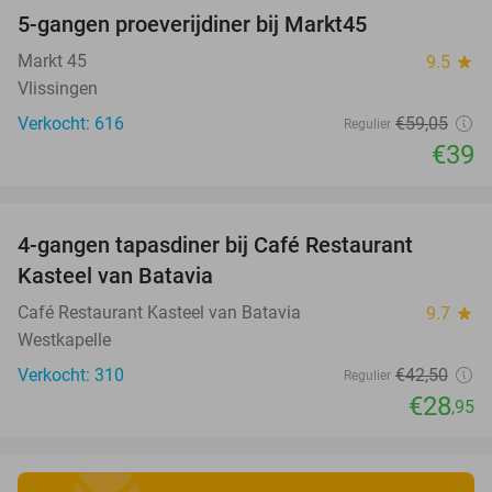
5-gangen proeverijdiner bij Markt45
34%
Markt 45
9.5
star
Vlissingen
Verkocht: 616
€59
,05
Regulier
€39
favorite_border
4-gangen tapasdiner bij Café Restaurant
32%
Kasteel van Batavia
Café Restaurant Kasteel van Batavia
9.7
star
Westkapelle
Verkocht: 310
€42
,50
Regulier
€28
,95