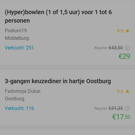
(Hyper)bowlen (1 of 1,5 uur) voor 1 tot 6
33%
personen
Podium19
9.6
star
Middelburg
Verkocht: 251
€43
,50
Regulier
€29
favorite_border
3-gangen keuzediner in hartje Oostburg
44%
Fadomoja Dubai
9.6
star
Oostburg
Verkocht: 116
€31
,35
Regulier
€17
,50
favorite_border