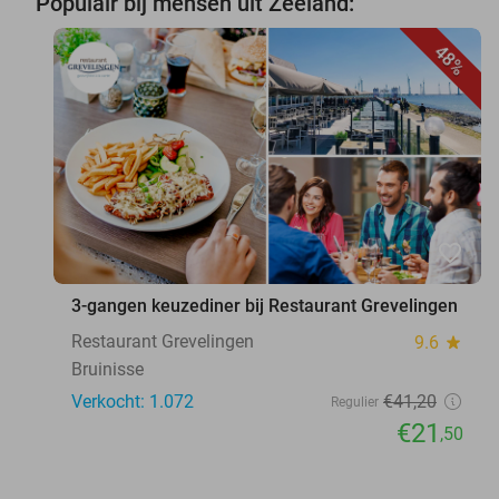
Populair bij mensen uit Zeeland:
48%
favorite_border
3-gangen keuzediner bij Restaurant Grevelingen
Restaurant Grevelingen
9.6
star
Bruinisse
Verkocht: 1.072
€41
,20
Regulier
€21
,50