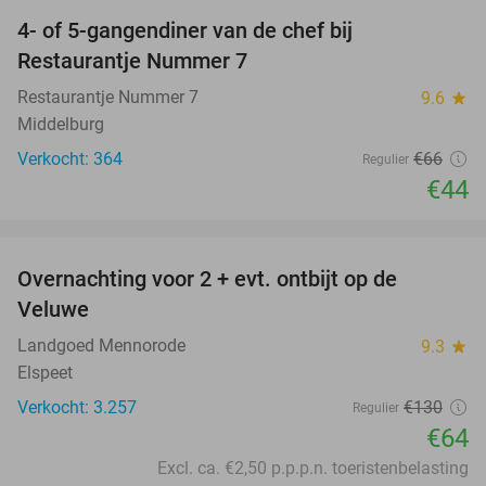
4- of 5-gangendiner van de chef bij
33%
Restaurantje Nummer 7
Restaurantje Nummer 7
9.6
star
Middelburg
Verkocht: 364
€66
Regulier
€44
favorite_border
Overnachting voor 2 + evt. ontbijt op de
51%
Veluwe
Landgoed Mennorode
9.3
star
Elspeet
Verkocht: 3.257
€130
Regulier
€64
Excl. ca. €2,50 p.p.p.n. toeristenbelasting