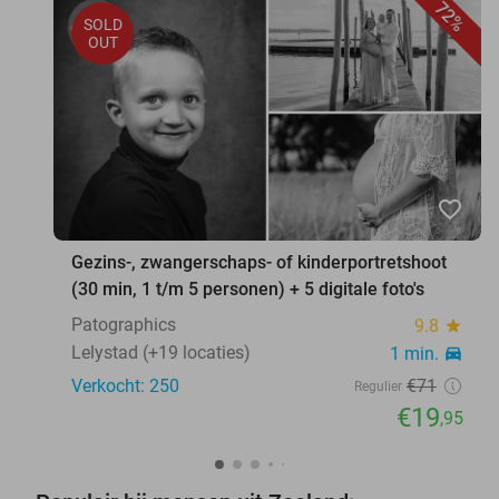
72%
SOLD
OUT
favorite_border
Gezins-, zwangerschaps- of kinderportretshoot
(30 min, 1 t/m 5 personen) + 5 digitale foto's
Patographics
9.8
star
Lelystad (+19 locaties)
1 min.
directions_car
Verkocht: 250
€71
Regulier
€19
,95