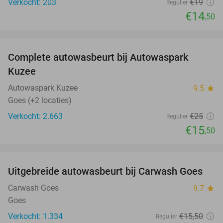
Verkocht: 203
€19
Regulier
€14
,50
favorite_border
Complete autowasbeurt bij Autowaspark
38%
Kuzee
Autowaspark Kuzee
9.5
star
Goes (+2 locaties)
Verkocht: 2.663
€25
Regulier
€15
,50
favorite_border
Uitgebreide autowasbeurt bij Carwash Goes
36%
Carwash Goes
9.7
star
Goes
Verkocht: 1.334
€15
,50
Regulier