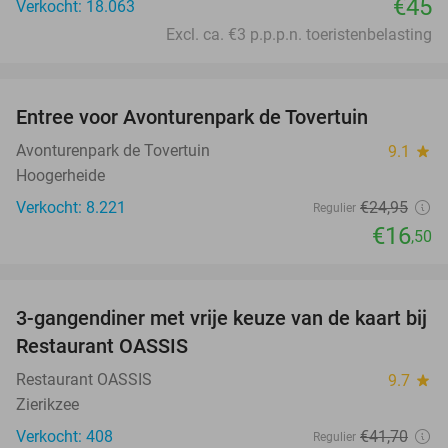
€45
Verkocht: 18.063
Excl. ca. €3 p.p.p.n. toeristenbelasting
favorite_border
Entree voor Avonturenpark de Tovertuin
34%
Avonturenpark de Tovertuin
9.1
star
Hoogerheide
Verkocht: 8.221
€24
,95
Regulier
€16
,50
favorite_border
3-gangendiner met vrije keuze van de kaart bij
43%
Restaurant OASSIS
Restaurant OASSIS
9.7
star
Zierikzee
Verkocht: 408
€41
,70
Regulier