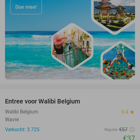
Doe mee!
favorite_border
Entree voor Walibi Belgium
35%
Walibi Belgium
9.4
star
Wavre
Verkocht: 3.725
€57
Regulier
€37