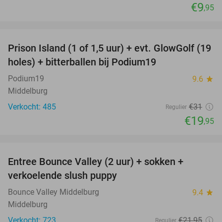
€9
,95
favorite_border
Prison Island (1 of 1,5 uur) + evt. GlowGolf (19
36%
holes) + bitterballen bij Podium19
Podium19
9.6
star
Middelburg
Verkocht: 485
€31
Regulier
€19
,95
favorite_border
Entree Bounce Valley (2 uur) + sokken +
50%
verkoelende slush puppy
Bounce Valley Middelburg
9.4
star
Middelburg
Verkocht: 723
€21
,95
Regulier