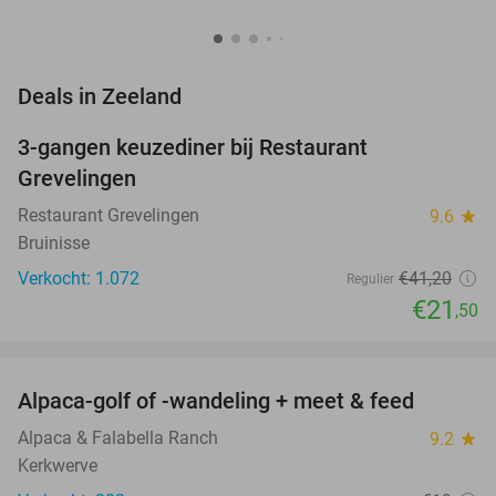
favorite_border
Deals in Zeeland
3-gangen keuzediner bij Restaurant
48%
Grevelingen
Restaurant Grevelingen
9.6
star
Bruinisse
Verkocht: 1.072
€41
,20
Regulier
€21
,50
favorite_border
Alpaca-golf of -wandeling + meet & feed
24%
Alpaca & Falabella Ranch
9.2
star
Kerkwerve