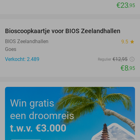
€23
,95
favorite_border
Bioscoopkaartje voor BIOS Zeelandhallen
31%
BIOS Zeelandhallen
9.5
star
Goes
Verkocht: 2.489
€12
,95
Regulier
€8
,95
Win gratis
een droomreis
t.w.v. €3.000