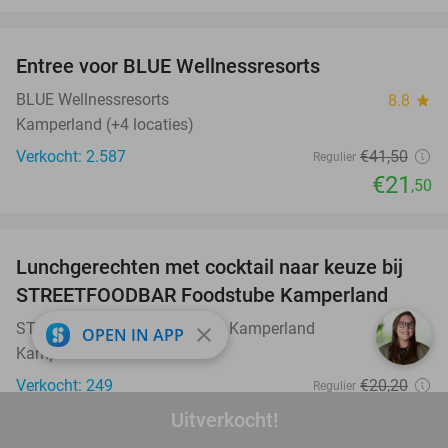
favorite_border
Entree voor BLUE Wellnessresorts
48%
BLUE Wellnessresorts
8.8
star
Kamperland (+4 locaties)
Verkocht: 2.587
€41
,50
Regulier
€21
,50
favorite_border
Lunchgerechten met cocktail naar keuze bij
41%
STREETFOODBAR Foodstube Kamperland
STREETFOODBAR Foodstube Kamperland
9.5
star
close
OPEN IN APP
Kamperland
Verkocht: 249
€20
,20
Regulier
€11
,95
Uitverkocht!
favorite_border