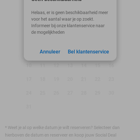
augustus 2026
Helaas, er is geen beschikbaarheid meer
voor het aantal waar je op zoekt.
Ma
Di
Wo
Do
Vr
Za
Zo
Informeer bij onze klantenservice naar
de mogelijkheden
1
2
3
Annuleer
4
5
Bel klantenservice
6
7
8
9
10
11
12
13
14
15
16
17
18
19
20
21
22
23
24
25
26
27
28
29
30
31
*
Weet je al op welke datum je wilt reserveren? Selecteer dan
hierboven de datum en reserveer en koop jouw Social Deal