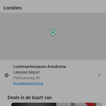
Locaties
events
Luchtvaartmuseum Aviodrome
Lelystad Airport
Pelikaanweg 50
Routebeschrijving
Deals in de buurt van