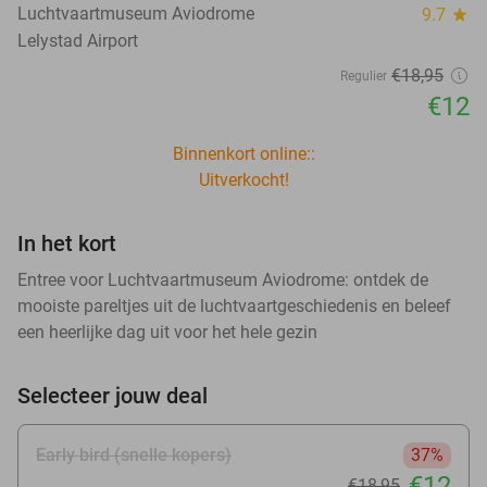
Luchtvaartmuseum Aviodrome
9.7
star
Lelystad Airport
€18
,95
Regulier
€12
Binnenkort online::
Uitverkocht!
In het kort
Entree voor Luchtvaartmuseum Aviodrome: ontdek de
mooiste pareltjes uit de luchtvaartgeschiedenis en beleef
een heerlijke dag uit voor het hele gezin
Selecteer jouw deal
Early bird (snelle kopers)
37%
€12
€18
,95