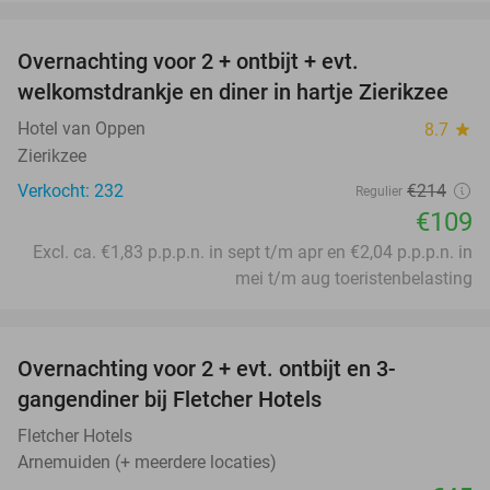
favorite_border
Overnachting voor 2 + ontbijt + evt.
49%
welkomstdrankje en diner in hartje Zierikzee
Hotel van Oppen
8.7
star
Zierikzee
Verkocht: 232
€214
Regulier
€109
Excl. ca. €1,83 p.p.p.n. in sept t/m apr en €2,04 p.p.p.n. in
mei t/m aug toeristenbelasting
favorite_border
Overnachting voor 2 + evt. ontbijt en 3-
gangendiner bij Fletcher Hotels
Fletcher Hotels
Arnemuiden (+ meerdere locaties)