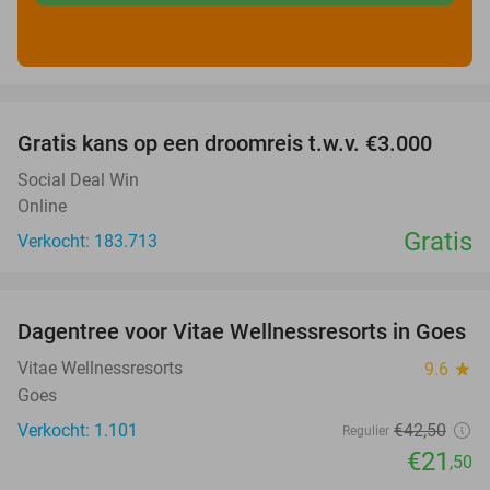
favorite_border
Gratis kans op een droomreis t.w.v. €3.000
Social Deal Win
Online
Gratis
Verkocht: 183.713
favorite_border
Dagentree voor Vitae Wellnessresorts in Goes
49%
Vitae Wellnessresorts
9.6
star
Goes
Verkocht: 1.101
€42
,50
Regulier
€21
,50