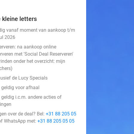
 kleine letters
dig vanaf moment van aankoop t/m
jul 2026
erveren:
na aankoop online
rveren met 'Social Deal Reserveren'
vinden onder het overzicht:
mijn
chers
)
lusief de Lucy Specials
 geldig voor afhaal
 geldig i.c.m. andere acties of
tingen
gen over de deal? Bel:
+31 88 205 05
f WhatsApp met:
+31 88 205 05 05