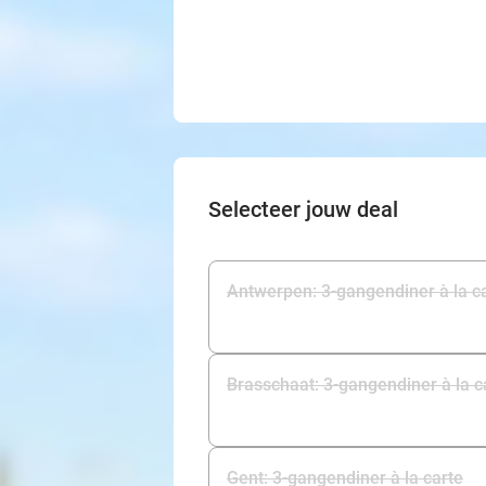
Selecteer jouw deal
Antwerpen: 3-gangendiner à la c
Brasschaat: 3-gangendiner à la c
Gent: 3-gangendiner à la carte