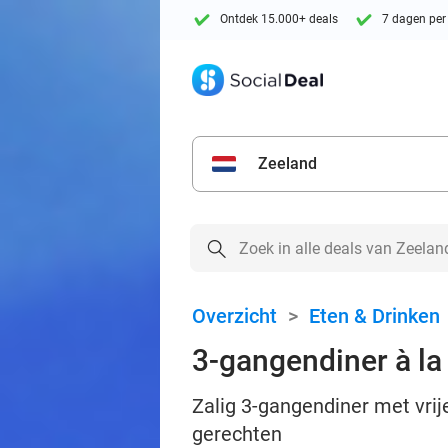
Ontdek 15.000+ deals
7 dagen per
Zeeland
Overzicht
>
Eten & Drinken
3-gangendiner à la
Zalig 3-gangendiner met vrij
gerechten