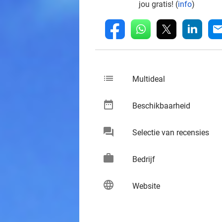
jou gratis! (
info
)
whatsapp
linkedin
fb
mai
list
keybo
Multideal
date_range
keybo
Beschikbaarheid
chat
keybo
Selectie van recensies
work
keybo
Bedrijf
language
keybo
Website