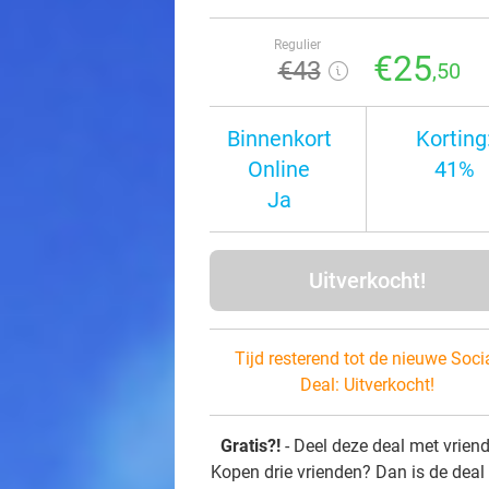
Regulier
€25
€43
,50
Binnenkort
Korting
Online
41%
Ja
Uitverkocht!
Tijd resterend tot de nieuwe Soci
Deal:
Uitverkocht!
Gratis?!
- Deel deze deal met vrien
Kopen drie vrienden? Dan is de deal