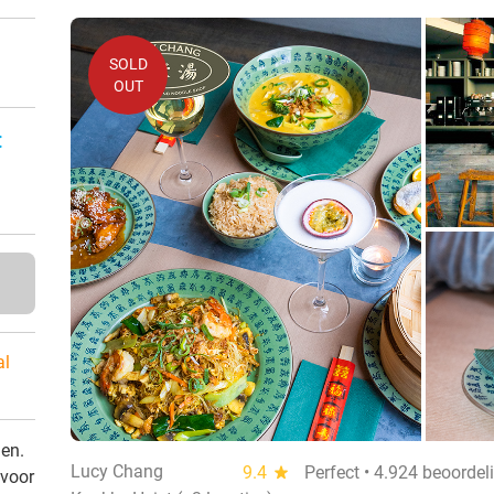
SOLD
OUT
:
al
den.
Lucy Chang
9.4
star
Perfect • 4.924 beoordel
 voor