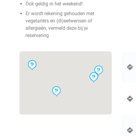
Ook geldig in het weekend!
Er wordt rekening gehouden met
vegetariërs en (di)eetwensen of
allergieën, vermeld deze bij je
reservering
food
food
food
food