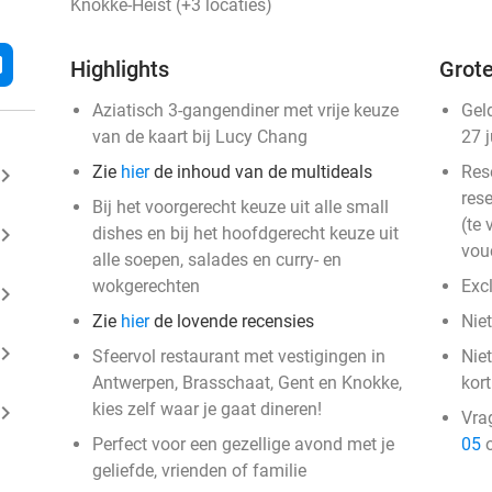
Knokke-Heist (+3 locaties)
l
Highlights
Grote
Aziatisch 3-gangendiner met vrije keuze
Gel
van de kaart bij Lucy Chang
27 
Zie
hier
de inhoud van de multideals
Res
ard_arrow_right
rese
Bij het voorgerecht keuze uit alle small
(te 
ard_arrow_right
dishes en bij het hoofdgerecht keuze uit
vou
alle soepen, salades en curry- en
wokgerechten
Exc
ard_arrow_right
Zie
hier
de lovende recensies
Niet
ard_arrow_right
Sfeervol restaurant met vestigingen in
Niet
Antwerpen, Brasschaat, Gent en Knokke,
kor
kies zelf waar je gaat dineren!
ard_arrow_right
Vra
Perfect voor een gezellige avond met je
05
o
geliefde, vrienden of familie