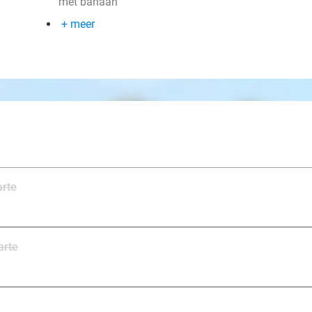
met banaan
+ meer
arte
arte