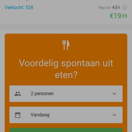
Verkocht: 528
€31
Regulier
€19
,95
Voordelig spontaan uit
eten?