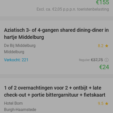
€155
Excl. ca. €2,05 p.p.p.n. toeristenbelasting
favorite_border
Aziatisch 3- of 4-gangen shared dining-diner in
36%
hartje Middelburg
De Bij Middelburg
8.2
star
Middelburg
Verkocht: 221
€37
,75
Regulier
€24
favorite_border
1 of 2 overnachtingen voor 2 + ontbijt + late
59%
check-out + portie bittergarnituur + fietskaart
Hotel Bom
9.5
star
Burgh-Haamstede