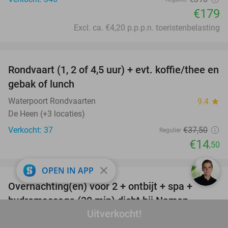
€179
Excl. ca. €4,20 p.p.p.n. toeristenbelasting
favorite_border
Rondvaart (1, 2 of 4,5 uur) + evt. koffie/thee en
61%
gebak of lunch
Waterpoort Rondvaarten
9.4
star
De Heen (+3 locaties)
Verkocht: 37
€37
,50
Regulier
€14
,50
favorite_border
close
OPEN IN APP
Overnachting(en) voor 2 + ontbijt + spa +
30%
hydromassage (30 min) dicht bij Namen
Uitverkocht!
Domaine Sur Les Sarts
9.2
star