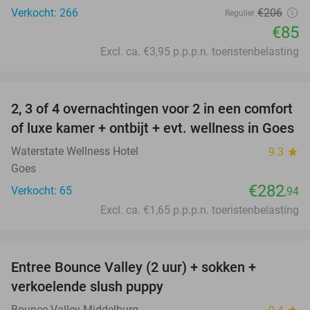
Verkocht: 266
€206
Regulier
€85
Excl. ca. €3,95 p.p.p.n. toeristenbelasting
favorite_border
2, 3 of 4 overnachtingen voor 2 in een comfort
of luxe kamer + ontbijt + evt. wellness in Goes
Waterstate Wellness Hotel
9.3
star
Goes
€282
Verkocht: 65
,94
Excl. ca. €1,65 p.p.p.n. toeristenbelasting
favorite_border
Entree Bounce Valley (2 uur) + sokken +
50%
verkoelende slush puppy
Bounce Valley Middelburg