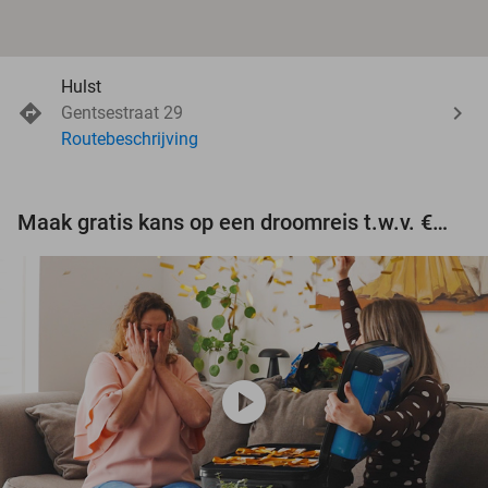
Hulst
Gentsestraat 29
Routebeschrijving
Maak gratis kans op een droomreis t.w.v. €3.000!
play_circle