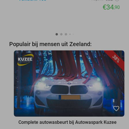
€34
,90
Populair bij mensen uit Zeeland:
38%
favorite_border
Complete autowasbeurt bij Autowaspark Kuzee