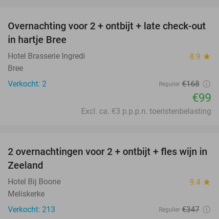
favorite_border
Overnachting voor 2 + ontbijt + late check-out
41%
NEW
in hartje Bree
TODAY
Hotel Brasserie Ingredi
8.9
star
Bree
Verkocht: 2
€168
Regulier
€99
Excl. ca. €3 p.p.p.n. toeristenbelasting
favorite_border
2 overnachtingen voor 2 + ontbijt + fles wijn in
55%
Zeeland
Hotel Bij Boone
9.4
star
Meliskerke
Verkocht: 213
€347
Regulier