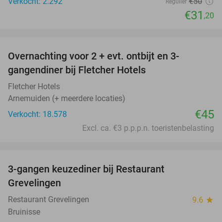
Verkocht: 2.292
€50
Regulier
€31
,20
favorite_border
Overnachting voor 2 + evt. ontbijt en 3-
gangendiner bij Fletcher Hotels
Fletcher Hotels
Arnemuiden (+ meerdere locaties)
€45
Verkocht: 18.578
Excl. ca. €3 p.p.p.n. toeristenbelasting
favorite_border
3-gangen keuzediner bij Restaurant
48%
Grevelingen
Restaurant Grevelingen
9.6
star
Bruinisse