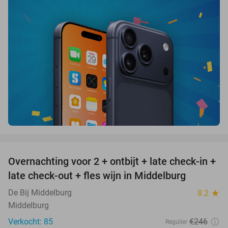
favorite_border
Overnachting voor 2 + ontbijt + late check-in +
52%
late check-out + fles wijn in Middelburg
De Bij Middelburg
8.2
star
Middelburg
Verkocht: 85
€246
Regulier