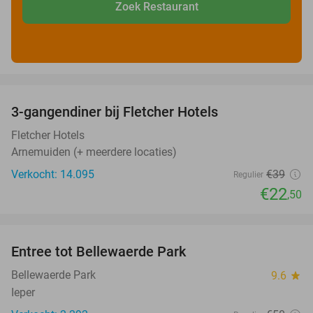
Zoek Restaurant
favorite_border
3-gangendiner bij Fletcher Hotels
42%
Fletcher Hotels
Arnemuiden (+ meerdere locaties)
Verkocht: 14.095
€39
Regulier
€22
,50
favorite_border
Entree tot Bellewaerde Park
38%
Bellewaerde Park
9.6
star
Ieper