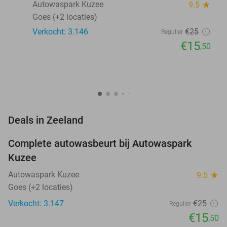
Autowaspark Kuzee
9.5
star
Goes (+2 locaties)
Verkocht: 3.146
€25
Regulier
€15
,50
favorite_border
Deals in Zeeland
Complete autowasbeurt bij Autowaspark
38%
Kuzee
Autowaspark Kuzee
9.5
star
Goes (+2 locaties)
Verkocht: 3.147
€25
Regulier
€15
,50