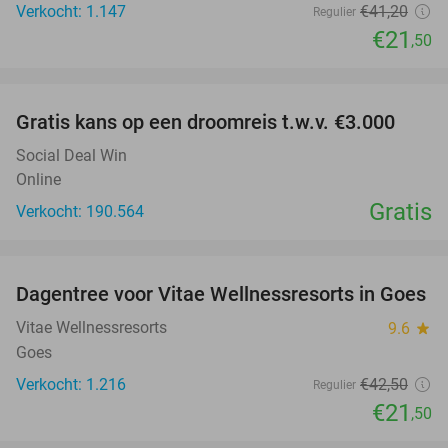
Verkocht: 1.147
€41
,20
Regulier
€21
,50
favorite_border
Gratis kans op een droomreis t.w.v. €3.000
Social Deal Win
Online
Gratis
Verkocht: 190.564
favorite_border
Dagentree voor Vitae Wellnessresorts in Goes
49%
Vitae Wellnessresorts
9.6
star
Goes
Verkocht: 1.216
€42
,50
Regulier
€21
,50
favorite_border