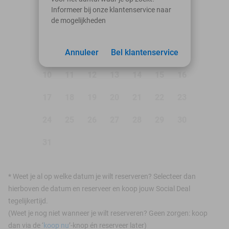
Ma
Di
Wo
Do
Vr
Za
Zo
Informeer bij onze klantenservice naar
de mogelijkheden
1
2
3
Annuleer
4
5
Bel klantenservice
6
7
8
9
10
11
12
13
14
15
16
17
18
19
20
21
22
23
24
25
26
27
28
29
30
31
*
Weet je al op welke datum je wilt reserveren? Selecteer dan
hierboven de datum en reserveer en koop jouw Social Deal
tegelijkertijd.
(Weet je nog niet wanneer je wilt reserveren? Geen zorgen: koop
dan via de ‘
koop nu
’-knop én reserveer later)