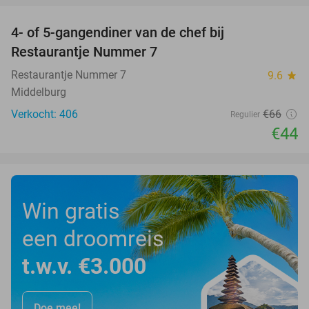
4- of 5-gangendiner van de chef bij
33%
Restaurantje Nummer 7
Restaurantje Nummer 7
9.6
star
Middelburg
Verkocht: 406
€66
Regulier
€44
Win gratis
een droomreis
t.w.v. €3.000
Doe mee!