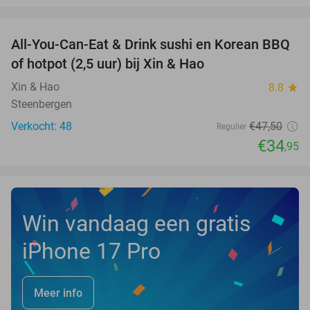
favorite_border
All-You-Can-Eat & Drink sushi en Korean BBQ
26%
NEW
of hotpot (2,5 uur) bij Xin & Hao
TODAY
Xin & Hao
8.8
star
Steenbergen
Verkocht: 48
€47
,50
Regulier
€34
,95
Win vandaag een gratis
iPhone 17 Pro
Meer info