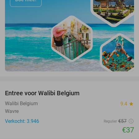
favorite_border
Entree voor Walibi Belgium
35%
Walibi Belgium
9.4
star
Wavre
Verkocht: 3.946
€57
Regulier
€37