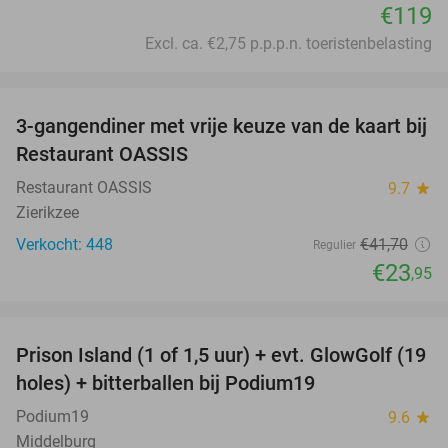
€119
Excl. ca. €2,75 p.p.p.n. toeristenbelasting
favorite_border
3-gangendiner met vrije keuze van de kaart bij
43%
Restaurant OASSIS
Restaurant OASSIS
9.7
star
Zierikzee
Verkocht: 448
€41
,70
Regulier
€23
,95
favorite_border
Prison Island (1 of 1,5 uur) + evt. GlowGolf (19
36%
holes) + bitterballen bij Podium19
Podium19
9.6
star
Middelburg