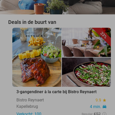
Deals in de buurt van
33%
favorite_border
3-gangendiner à la carte bij Bistro Reynaert
Bistro Reynaert
9.9
star
Kapellebrug
4 min.
directions_car
Verkocht: 100
€52
Regulier