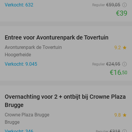
Verkocht: 632
€59
,05
Regulier
€39
favorite_border
Entree voor Avonturenpark de Tovertuin
34%
Avonturenpark de Tovertuin
9.2
star
Hoogerheide
Verkocht: 9.045
€24
,95
Regulier
€16
,50
favorite_border
Overnachting voor 2 + ontbijt bij Crowne Plaza
44%
Brugge
Crowne Plaza Brugge
9.8
star
Brugge
Verkocht: 346
€318
Regulier