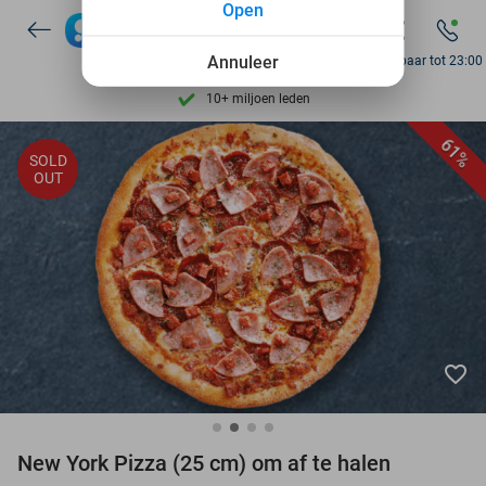
Open
Ontdek 15.000+ deals
7 dagen per week beschikbaar
Annuleer
Bereikbaar tot 23:00
10+ miljoen leden
9,4
op basis van
206.489 reviews
61%
SOLD
Ontdek 15.000+ deals
OUT
7 dagen per week beschikbaar
10+ miljoen leden
favorite_border
New York Pizza (25 cm) om af te halen