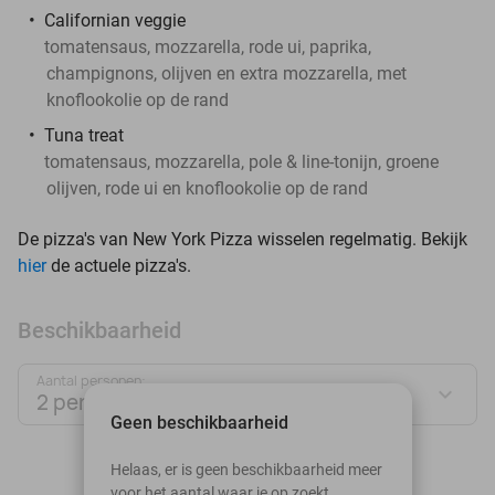
Californian veggie
tomatensaus, mozzarella, rode ui, paprika,
champignons, olijven en extra mozzarella, met
knoflookolie op de rand
Tuna treat
tomatensaus, mozzarella, pole & line-tonijn, groene
olijven, rode ui en knoflookolie op de rand
De pizza's van New York Pizza wisselen regelmatig. Bekijk
hier
de actuele pizza's.
Beschikbaarheid
Aantal personen:
2 personen
Geen beschikbaarheid
augustus 2026
Helaas, er is geen beschikbaarheid meer
voor het aantal waar je op zoekt.