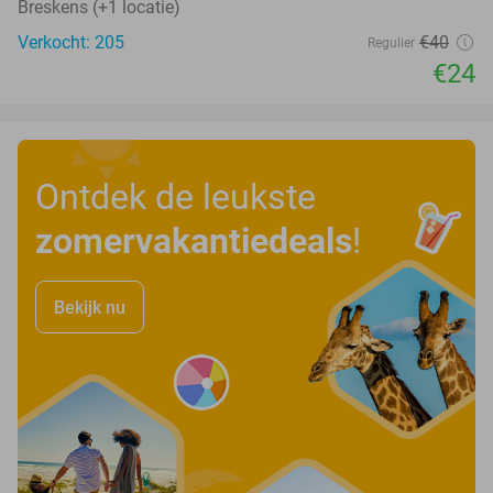
Breskens (+1 locatie)
Verkocht: 205
€40
Regulier
€24
Ontdek de leukste
zomervakantiedeals
!
Bekijk nu