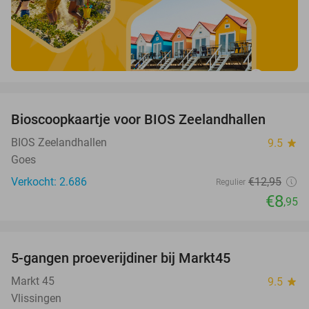
favorite_border
Bioscoopkaartje voor BIOS Zeelandhallen
31%
BIOS Zeelandhallen
9.5
star
Goes
Verkocht: 2.686
€12
,95
Regulier
€8
,95
favorite_border
5-gangen proeverijdiner bij Markt45
34%
Markt 45
9.5
star
Vlissingen