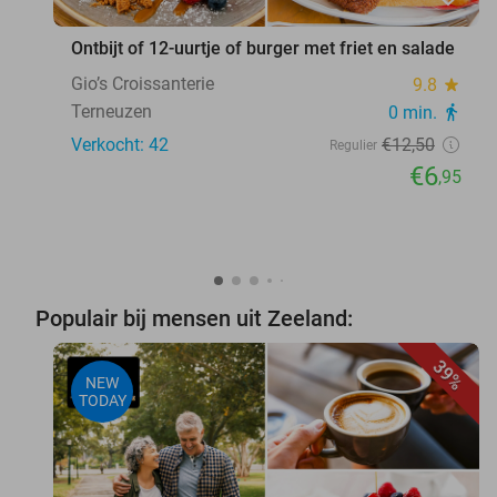
Ontbijt of 12-uurtje of burger met friet en salade
Gio’s Croissanterie
9.8
star
Terneuzen
0 min.
directions_walk
Verkocht: 42
€12
,50
Regulier
€6
,95
Populair bij mensen uit Zeeland:
39%
NEW
TODAY