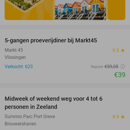
favorite_border
5-gangen proeverijdiner bij Markt45
34%
Markt 45
9.5
star
Vlissingen
Verkocht: 623
€59
,05
Regulier
€39
favorite_border
Midweek of weekend weg voor 4 tot 6
personen in Zeeland
Summio Parc Port Greve
8.9
star
Brouwershaven