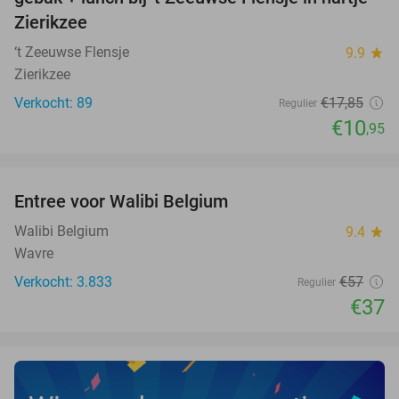
Zierikzee
‘t Zeeuwse Flensje
9.9
star
Zierikzee
Verkocht: 89
€17
,85
Regulier
€10
,95
favorite_border
Entree voor Walibi Belgium
35%
Walibi Belgium
9.4
star
Wavre
Verkocht: 3.833
€57
Regulier
€37