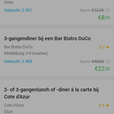
Goes
Verkocht: 2.591
€12
,95
Regulier
€8
,95
favorite_border
3-gangendiner bij een Bar Bistro DuCo
45%
Bar Bistro DuCo
9.0
star
Middelburg (+9 locaties)
Verkocht: 2.408
€40
,60
Regulier
€22
,50
favorite_border
2- of 3-gangenlunch of -diner à la carte bij
49%
Cote d'Azur
Cote d'Azur
8.9
star
Sluis