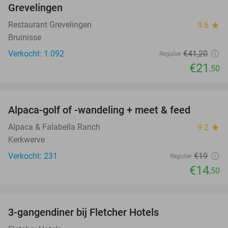
Grevelingen
Restaurant Grevelingen
9.6
star
Bruinisse
Verkocht: 1.092
€41
,20
Regulier
€21
,50
favorite_border
Alpaca-golf of -wandeling + meet & feed
24%
Alpaca & Falabella Ranch
9.2
star
Kerkwerve
Verkocht: 231
€19
Regulier
€14
,50
favorite_border
3-gangendiner bij Fletcher Hotels
42%