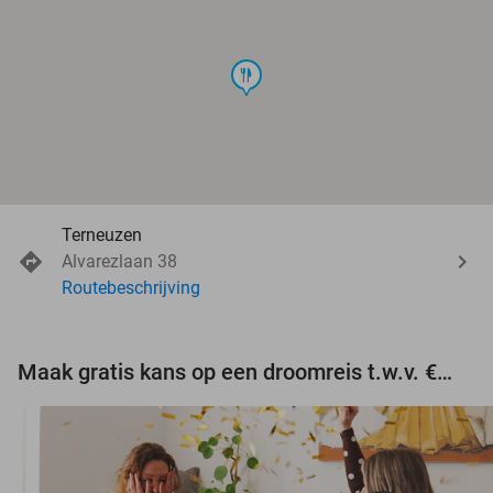
food
Terneuzen
Alvarezlaan 38
Routebeschrijving
Maak gratis kans op een droomreis t.w.v. €3.000!