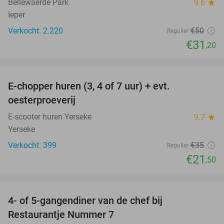
Bellewaerde Park
9.6
star
Ieper
Verkocht: 2.220
€50
Regulier
€31
,20
favorite_border
E-chopper huren (3, 4 of 7 uur) + evt.
39%
oesterproeverij
E-scooter huren Yerseke
9.7
star
Yerseke
Verkocht: 399
€35
Regulier
€21
,50
favorite_border
4- of 5-gangendiner van de chef bij
33%
Restaurantje Nummer 7