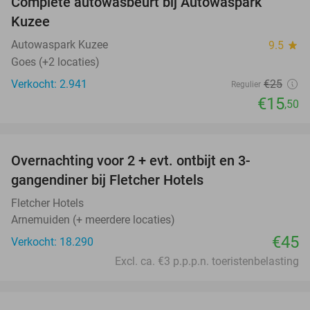
Complete autowasbeurt bij Autowaspark
38%
Kuzee
Autowaspark Kuzee
9.5
star
Goes (+2 locaties)
Verkocht: 2.941
€25
Regulier
€15
,50
favorite_border
Overnachting voor 2 + evt. ontbijt en 3-
gangendiner bij Fletcher Hotels
Fletcher Hotels
Arnemuiden (+ meerdere locaties)
€45
Verkocht: 18.290
Excl. ca. €3 p.p.p.n. toeristenbelasting
favorite_border