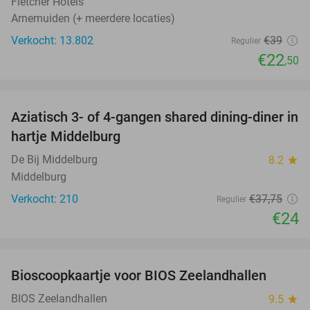
Fletcher Hotels
Arnemuiden (+ meerdere locaties)
Verkocht: 13.802
€39
Regulier
€22
,50
favorite_border
Aziatisch 3- of 4-gangen shared dining-diner in
36%
hartje Middelburg
De Bij Middelburg
8.2
star
Middelburg
Verkocht: 210
€37
,75
Regulier
€24
favorite_border
Bioscoopkaartje voor BIOS Zeelandhallen
31%
BIOS Zeelandhallen
9.5
star