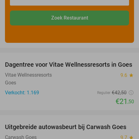
Zoek Restaurant
favorite_border
Dagentree voor Vitae Wellnessresorts in Goes
49%
Vitae Wellnessresorts
9.6
star
Goes
Verkocht: 1.169
€42
,50
Regulier
€21
,50
favorite_border
Uitgebreide autowasbeurt bij Carwash Goes
36%
Carwash Goes
9.7
star