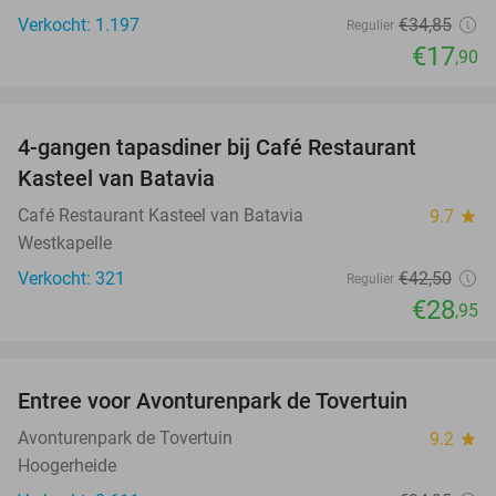
Verkocht: 1.197
€34
,85
Regulier
€17
,90
favorite_border
4-gangen tapasdiner bij Café Restaurant
32%
Kasteel van Batavia
Café Restaurant Kasteel van Batavia
9.7
star
Westkapelle
Verkocht: 321
€42
,50
Regulier
€28
,95
favorite_border
Entree voor Avonturenpark de Tovertuin
34%
Avonturenpark de Tovertuin
9.2
star
Hoogerheide