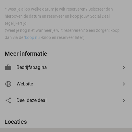
*
Weet je al op welke datum je wilt reserveren? Selecteer dan
hierboven de datum en reserveer en koop jouw Social Deal
tegelijkertijd.
(Weet je nog niet wanneer je wilt reserveren? Geen zorgen: koop
dan via de ‘
koop nu
’-knop én reserveer later)
Meer informatie
Bedrijfspagina
Website
Deel deze deal
Locaties