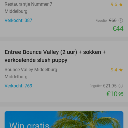
Restaurantje Nummer 7
9.6
star
Middelburg
Verkocht: 387
€66
Regulier
€44
favorite_border
Entree Bounce Valley (2 uur) + sokken +
50%
verkoelende slush puppy
Bounce Valley Middelburg
9.4
star
Middelburg
Verkocht: 769
€21
,95
Regulier
€10
,95
Win gratis