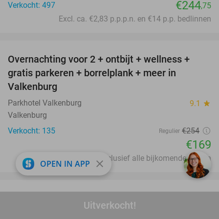
€244
Verkocht: 497
,75
Excl. ca. €2,83 p.p.p.n. en €14 p.p. bedlinnen
favorite_border
Overnachting voor 2 + ontbijt + wellness +
33%
gratis parkeren + borrelplank + meer in
Valkenburg
Parkhotel Valkenburg
9.1
star
Valkenburg
Verkocht: 135
€254
Regulier
€169
Inclusief alle bijkomende kosten
close
OPEN IN APP
favorite_border
3-gangen keuzediner in hartje Oostburg
44%
Uitverkocht!
Fadomoja Dubai
9.6
star