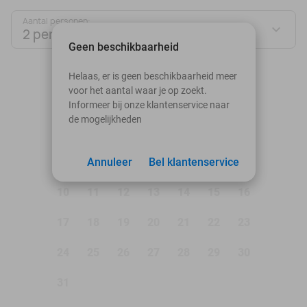
Aantal personen:
2 personen
Geen beschikbaarheid
augustus 2026
Helaas, er is geen beschikbaarheid meer
voor het aantal waar je op zoekt.
Ma
Di
Wo
Do
Vr
Za
Zo
Informeer bij onze klantenservice naar
de mogelijkheden
1
2
3
Annuleer
4
5
Bel klantenservice
6
7
8
9
10
11
12
13
14
15
16
17
18
19
20
21
22
23
24
25
26
27
28
29
30
31