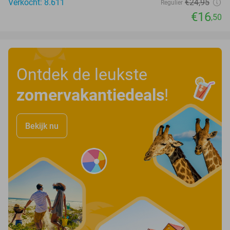
Verkocht: 8.611
€24
,95
Regulier
€16
,50
Ontdek de leukste
zomervakantiedeals
!
Bekijk nu