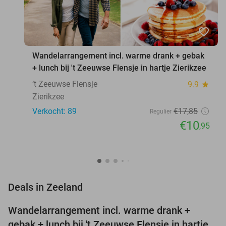
favorite_border
Wandelarrangement incl. warme drank + gebak
+ lunch bij 't Zeeuwse Flensje in hartje Zierikzee
‘t Zeeuwse Flensje
9.9
star
Zierikzee
Verkocht: 89
€17
,85
Regulier
€10
,95
favorite_border
Deals in Zeeland
Wandelarrangement incl. warme drank +
39%
NEW
gebak + lunch bij 't Zeeuwse Flensje in hartje
TODAY