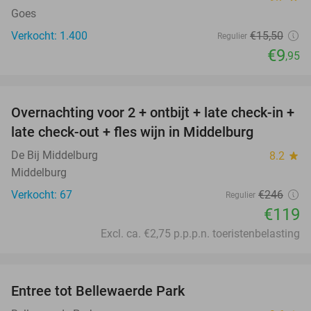
Goes
Verkocht: 1.400
€15
,50
Regulier
€9
,95
favorite_border
Overnachting voor 2 + ontbijt + late check-in +
52%
late check-out + fles wijn in Middelburg
De Bij Middelburg
8.2
star
Middelburg
Verkocht: 67
€246
Regulier
€119
Excl. ca. €2,75 p.p.p.n. toeristenbelasting
favorite_border
Entree tot Bellewaerde Park
38%