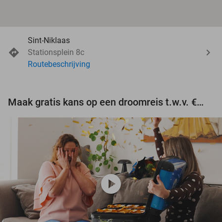
Sint-Niklaas
Stationsplein 8c
Routebeschrijving
Maak gratis kans op een droomreis t.w.v. €3.000!
play_circle