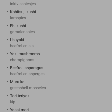
inktvisspiesjes
Kohitsuji kushi
lamspies
Ebi kushi
garnalenspies
Usuyaki
beefrol en sla
Yaki mushrooms
champignons
Beefroll asparagus
beefrol en asperges
Muru kai
greenshell mosselen
Tori teriyaki
kip
Yasai mori