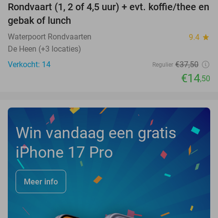
Rondvaart (1, 2 of 4,5 uur) + evt. koffie/thee en
61%
NEW
gebak of lunch
TODAY
Waterpoort Rondvaarten
9.4
star
De Heen (+3 locaties)
Verkocht: 14
€37
,50
Regulier
€14
,50
Win vandaag een gratis
iPhone 17 Pro
Meer info