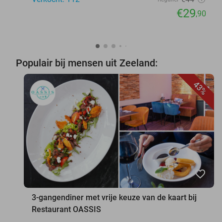
€29
,90
Populair bij mensen uit Zeeland:
43%
favorite_border
3-gangendiner met vrije keuze van de kaart bij
Restaurant OASSIS