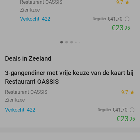
Restaurant OASSIS
9.7
star
Zierikzee
Verkocht: 422
€41
,70
Regulier
€23
,95
favorite_border
Deals in Zeeland
3-gangendiner met vrije keuze van de kaart bij
43%
Restaurant OASSIS
Restaurant OASSIS
9.7
star
Zierikzee
Verkocht: 422
€41
,70
Regulier
€23
,95
favorite_border