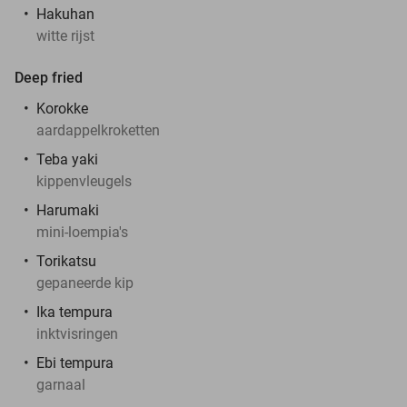
Hakuhan
witte rijst
Deep fried
Korokke
aardappelkroketten
Teba yaki
kippenvleugels
Harumaki
mini-loempia's
Torikatsu
gepaneerde kip
Ika tempura
inktvisringen
Ebi tempura
garnaal