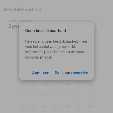
Beschikbaarheid
Aantal personen:
2 personen
Geen beschikbaarheid
augustus 2026
Helaas, er is geen beschikbaarheid meer
voor het aantal waar je op zoekt.
Ma
Di
Wo
Do
Vr
Za
Zo
Informeer bij onze klantenservice naar
de mogelijkheden
1
2
3
Annuleer
4
5
Bel klantenservice
6
7
8
9
10
11
12
13
14
15
16
17
18
19
20
21
22
23
24
25
26
27
28
29
30