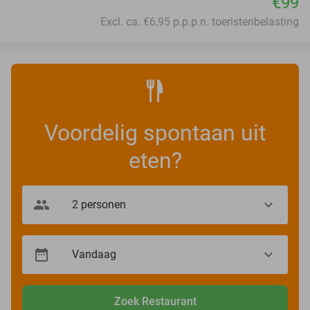
€99
Excl. ca. €6,95 p.p.p.n. toeristenbelasting
Voordelig spontaan uit
eten?
Zoek Restaurant