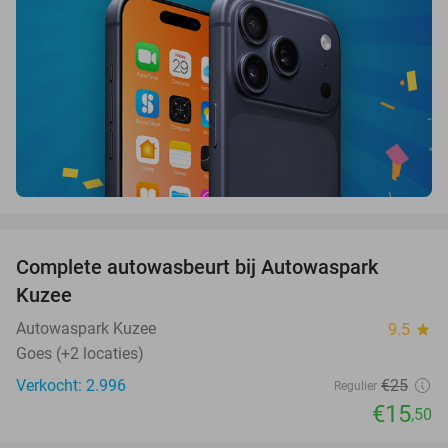
favorite_border
Complete autowasbeurt bij Autowaspark
38%
Kuzee
Autowaspark Kuzee
9.5
star
Goes (+2 locaties)
Verkocht: 2.996
€25
Regulier
€15
,50
favorite_border