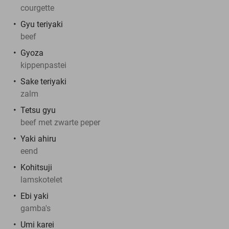
courgette
Gyu teriyaki
beef
Gyoza
kippenpastei
Sake teriyaki
zalm
Tetsu gyu
beef met zwarte peper
Yaki ahiru
eend
Kohitsuji
lamskotelet
Ebi yaki
gamba's
Umi karei