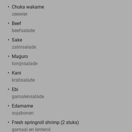
Chuka wakame
zeewier
Beef
beefsalade
Sake
zalmsalade
Maguro
tonijnsalade
Kani
krabsalade
Ebi
garnalensalade
Edamame
sojabonen
Fresh springroll shrimp (2 stuks)
garnaal en lenterol