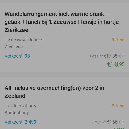
Wandelarrangement incl. warme drank +
39%
gebak + lunch bij 't Zeeuwse Flensje in hartje
Zierikzee
‘t Zeeuwse Flensje
9.9
star
Zierikzee
Verkocht: 98
€17
,85
Regulier
€10
,95
favorite_border
All-inclusive overnachting(en) voor 2 in
40%
Zeeland
De Elderschans
8.3
star
Aardenburg
Verkocht: 2.499
€166
Regulier