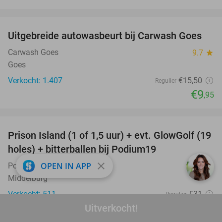
favorite_border
Uitgebreide autowasbeurt bij Carwash Goes
36%
Carwash Goes
9.7
star
Goes
Verkocht: 1.407
€15
,50
Regulier
€9
,95
favorite_border
Prison Island (1 of 1,5 uur) + evt. GlowGolf (19
36%
holes) + bitterballen bij Podium19
close
OPEN IN APP
Podium19
9.6
star
Middelburg
Verkocht: 511
€31
Regulier
€19
Uitverkocht!
,95