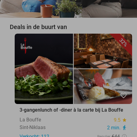
Deals in de buurt van
32%
favorite_border
3-gangenlunch of -diner à la carte bij La Bouffe
La Bouffe
9.5
star
Sint-Niklaas
2 min.
directions_walk
Verkocht: 112
€44
Regulier