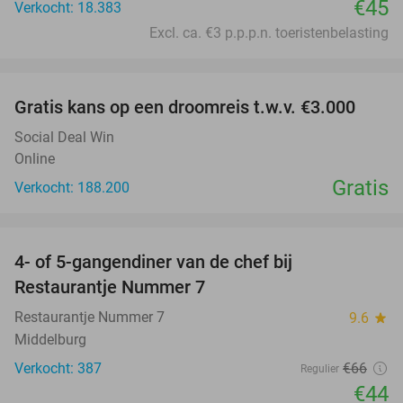
€45
Verkocht: 18.383
Excl. ca. €3 p.p.p.n. toeristenbelasting
favorite_border
Gratis kans op een droomreis t.w.v. €3.000
Social Deal Win
Online
Gratis
Verkocht: 188.200
favorite_border
4- of 5-gangendiner van de chef bij
33%
Restaurantje Nummer 7
Restaurantje Nummer 7
9.6
star
Middelburg
Verkocht: 387
€66
Regulier
€44