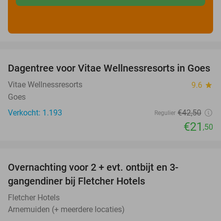
favorite_border
Dagentree voor Vitae Wellnessresorts in Goes
49%
Vitae Wellnessresorts
9.6
star
Goes
Verkocht: 1.193
€42
,50
Regulier
€21
,50
favorite_border
Overnachting voor 2 + evt. ontbijt en 3-
gangendiner bij Fletcher Hotels
Fletcher Hotels
Arnemuiden (+ meerdere locaties)