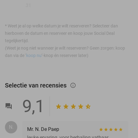
31
*
Weet je al op welke datum je wilt reserveren? Selecteer dan
hierboven de datum en reserveer en koop jouw Social Deal
tegelijkertijd.
(Weet je nog niet wanneer je wilt reserveren? Geen zorgen: koop
dan via de ‘
koop nu
’-knop én reserveer later)
Selectie van recensies
info_outlined
9,1
N.
Mr. N. De Paep
leuke ervaring, voor herhaling vatbaar