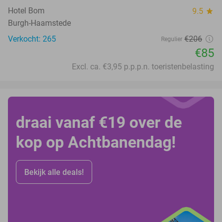
Hotel Bom
9.5
star
Burgh-Haamstede
Verkocht: 265
€206
Regulier
€85
Excl. ca. €3,95 p.p.p.n. toeristenbelasting
draai vanaf €19 over de
kop op Achtbanendag!
Bekijk alle deals!