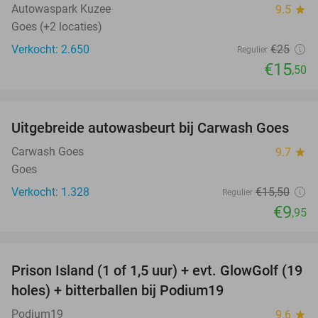
Autowaspark Kuzee
9.5
star
Goes (+2 locaties)
Verkocht: 2.650
€25
Regulier
€15
,50
favorite_border
Uitgebreide autowasbeurt bij Carwash Goes
36%
Carwash Goes
9.7
star
Goes
Verkocht: 1.328
€15
,50
Regulier
€9
,95
favorite_border
Prison Island (1 of 1,5 uur) + evt. GlowGolf (19
36%
holes) + bitterballen bij Podium19
Podium19
9.6
star