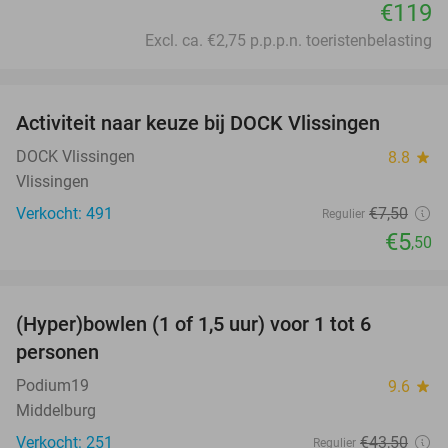
€119
Excl. ca. €2,75 p.p.p.n. toeristenbelasting
favorite_border
Activiteit naar keuze bij DOCK Vlissingen
27%
DOCK Vlissingen
8.8
star
Vlissingen
Verkocht: 491
€7
,50
Regulier
€5
,50
favorite_border
(Hyper)bowlen (1 of 1,5 uur) voor 1 tot 6
33%
personen
Podium19
9.6
star
Middelburg
Verkocht: 251
€43
,50
Regulier