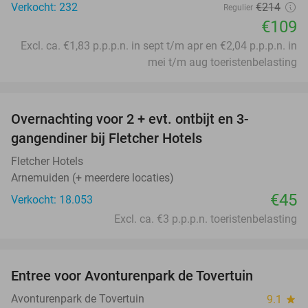
Verkocht: 232
€214
Regulier
€109
Excl. ca. €1,83 p.p.p.n. in sept t/m apr en €2,04 p.p.p.n. in
mei t/m aug toeristenbelasting
favorite_border
Overnachting voor 2 + evt. ontbijt en 3-
gangendiner bij Fletcher Hotels
Fletcher Hotels
Arnemuiden (+ meerdere locaties)
€45
Verkocht: 18.053
Excl. ca. €3 p.p.p.n. toeristenbelasting
favorite_border
Entree voor Avonturenpark de Tovertuin
34%
Avonturenpark de Tovertuin
9.1
star