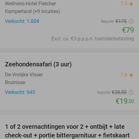
Wellness-Hotel Fletcher
7.4
star
Kamperland (+9 locaties)
Verkocht: 1.004
€175
Regulier
€79
Excl. ca. €3 p.p.p.n. toeristenbelasting
favorite_border
Zeehondensafari (3 uur)
32%
De Vrolijke Visser
7.8
star
Bruinisse
Verkocht: 945
€28
,50
Regulier
€19
,50
favorite_border
1 of 2 overnachtingen voor 2 + ontbijt + late
59%
check-out + portie bittergarnituur + fietskaart