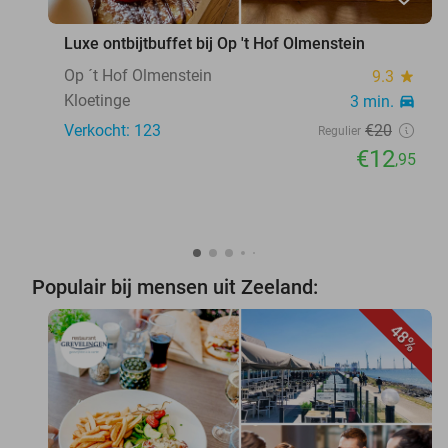
Luxe ontbijtbuffet bij Op 't Hof Olmenstein
Op ´t Hof Olmenstein
9.3
star
Kloetinge
3 min.
directions_car
Verkocht: 123
€20
Regulier
€12
,95
Populair bij mensen uit Zeeland:
48%