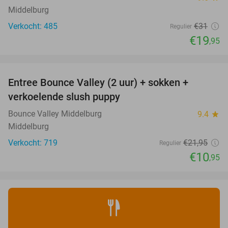
Middelburg
Verkocht: 485
€31
Regulier
€19
,95
favorite_border
Entree Bounce Valley (2 uur) + sokken +
50%
verkoelende slush puppy
Bounce Valley Middelburg
9.4
star
Middelburg
Verkocht: 719
€21
,95
Regulier
€10
,95