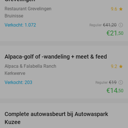
Restaurant Grevelingen
9.6
star
Bruinisse
Verkocht: 1.072
€41
,20
Regulier
€21
,50
favorite_border
Alpaca-golf of -wandeling + meet & feed
24%
Alpaca & Falabella Ranch
9.2
star
Kerkwerve
Verkocht: 203
€19
Regulier
€14
,50
favorite_border
Complete autowasbeurt bij Autowaspark
38%
Kuzee