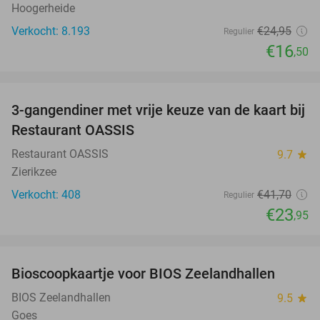
Hoogerheide
Verkocht: 8.193
€24
,95
Regulier
€16
,50
favorite_border
3-gangendiner met vrije keuze van de kaart bij
43%
Restaurant OASSIS
Restaurant OASSIS
9.7
star
Zierikzee
Verkocht: 408
€41
,70
Regulier
€23
,95
favorite_border
Bioscoopkaartje voor BIOS Zeelandhallen
31%
BIOS Zeelandhallen
9.5
star
Goes