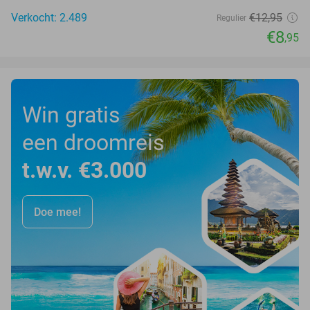
Verkocht: 2.489
€12
,95
Regulier
€8
,95
Win gratis
een droomreis
t.w.v. €3.000
Doe mee!