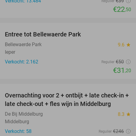
Verkocht: 13.484
€39
Regulier
€22
,50
favorite_border
Entree tot Bellewaerde Park
38%
Bellewaerde Park
9.6
star
Ieper
Verkocht: 2.162
€50
Regulier
€31
,20
favorite_border
Overnachting voor 2 + ontbijt + late check-in +
52%
late check-out + fles wijn in Middelburg
De Bij Middelburg
8.3
star
Middelburg
Verkocht: 58
€246
Regulier