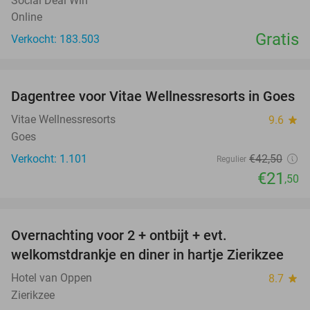
Social Deal Win
Online
Gratis
Verkocht: 183.503
favorite_border
Dagentree voor Vitae Wellnessresorts in Goes
49%
Vitae Wellnessresorts
9.6
star
Goes
Verkocht: 1.101
€42
,50
Regulier
€21
,50
favorite_border
Overnachting voor 2 + ontbijt + evt.
49%
welkomstdrankje en diner in hartje Zierikzee
Hotel van Oppen
8.7
star
Zierikzee