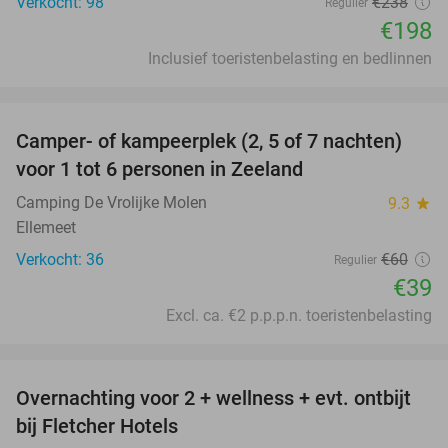
Verkocht: 98
€238
Regulier
€198
Inclusief toeristenbelasting en bedlinnen
favorite_border
Camper- of kampeerplek (2, 5 of 7 nachten)
35%
voor 1 tot 6 personen in Zeeland
Camping De Vrolijke Molen
9.3
star
Ellemeet
Verkocht: 36
€60
Regulier
€39
Excl. ca. €2 p.p.p.n. toeristenbelasting
favorite_border
Overnachting voor 2 + wellness + evt. ontbijt
55%
bij Fletcher Hotels