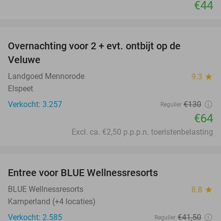
€44
favorite_border
Overnachting voor 2 + evt. ontbijt op de
51%
Veluwe
Landgoed Mennorode
9.3
star
Elspeet
Verkocht: 3.257
€130
Regulier
€64
Excl. ca. €2,50 p.p.p.n. toeristenbelasting
favorite_border
Entree voor BLUE Wellnessresorts
48%
BLUE Wellnessresorts
8.8
star
Kamperland (+4 locaties)
Verkocht: 2.585
€41
,50
Regulier