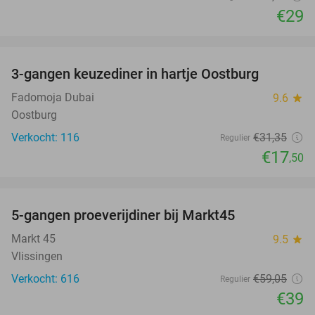
€29
favorite_border
3-gangen keuzediner in hartje Oostburg
44%
Fadomoja Dubai
9.6
star
Oostburg
Verkocht: 116
€31
,35
Regulier
€17
,50
favorite_border
5-gangen proeverijdiner bij Markt45
34%
Markt 45
9.5
star
Vlissingen
Verkocht: 616
€59
,05
Regulier
€39