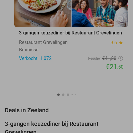
favorite_border
3-gangen keuzediner bij Restaurant Grevelingen
Restaurant Grevelingen
9.6
star
Bruinisse
Verkocht: 1.072
€41
,20
Regulier
€21
,50
favorite_border
Deals in Zeeland
3-gangen keuzediner bij Restaurant
48%
Grevelingen