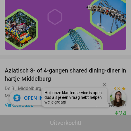
favorite_border
Aziatisch 3- of 4-gangen shared dining-diner in
36%
hartje Middelburg
De Bij Middelburg
8.3
star
Middelburg
close
OPEN IN APP
Verkocht: 202
€37
,75
Regulier
€24
Uitverkocht!
favorite_border