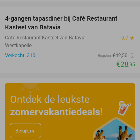
favorite_border
4-gangen tapasdiner bij Café Restaurant
32%
Kasteel van Batavia
Café Restaurant Kasteel van Batavia
9.7
star
Westkapelle
Verkocht: 310
€42
,50
Regulier
€28
,95
Ontdek de leukste
zomervakantiedeals
!
Bekijk nu