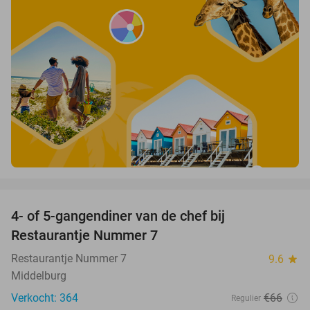
favorite_border
4- of 5-gangendiner van de chef bij
33%
Restaurantje Nummer 7
Restaurantje Nummer 7
9.6
star
Middelburg
Verkocht: 364
€66
Regulier