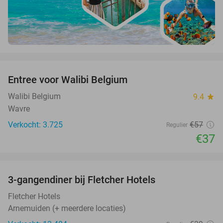
favorite_border
Entree voor Walibi Belgium
35%
Walibi Belgium
9.4
star
Wavre
Verkocht: 3.725
€57
Regulier
€37
favorite_border
3-gangendiner bij Fletcher Hotels
42%
Fletcher Hotels
Arnemuiden (+ meerdere locaties)