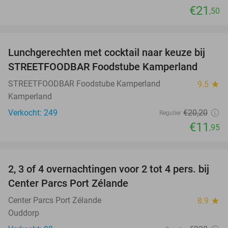
€21
,50
favorite_border
Lunchgerechten met cocktail naar keuze bij
41%
STREETFOODBAR Foodstube Kamperland
STREETFOODBAR Foodstube Kamperland
9.5
star
Kamperland
Verkocht: 249
€20
,20
Regulier
€11
,95
favorite_border
2, 3 of 4 overnachtingen voor 2 tot 4 pers. bij
17%
Center Parcs Port Zélande
Center Parcs Port Zélande
8.9
star
Ouddorp