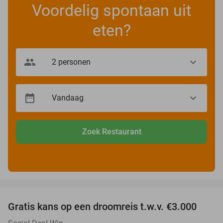
Voordelig spontaan uit
eten?
Zoek Restaurant
favorite_border
Gratis kans op een droomreis t.w.v. €3.000