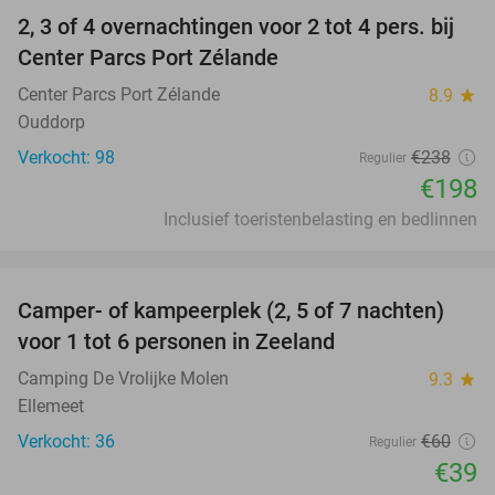
2, 3 of 4 overnachtingen voor 2 tot 4 pers. bij
17%
Center Parcs Port Zélande
Center Parcs Port Zélande
8.9
star
Ouddorp
Verkocht: 98
€238
Regulier
€198
Inclusief toeristenbelasting en bedlinnen
favorite_border
Camper- of kampeerplek (2, 5 of 7 nachten)
35%
voor 1 tot 6 personen in Zeeland
Camping De Vrolijke Molen
9.3
star
Ellemeet
Verkocht: 36
€60
Regulier
€39