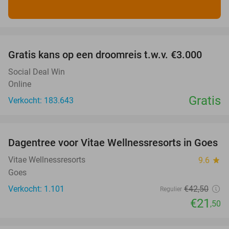
favorite_border
Gratis kans op een droomreis t.w.v. €3.000
Social Deal Win
Online
Gratis
Verkocht: 183.643
favorite_border
Dagentree voor Vitae Wellnessresorts in Goes
49%
Vitae Wellnessresorts
9.6
star
Goes
Verkocht: 1.101
€42
,50
Regulier
€21
,50
favorite_border