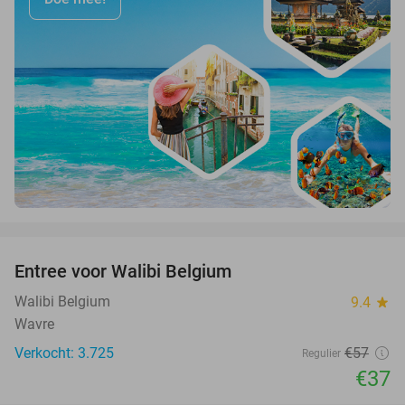
favorite_border
Entree voor Walibi Belgium
35%
Walibi Belgium
9.4
star
Wavre
Verkocht: 3.725
€57
Regulier
€37