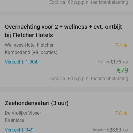
Excl. ca. €2 p.p.p.n. toeristenbelasting
favorite_border
Overnachting voor 2 + wellness + evt. ontbijt
55%
bij Fletcher Hotels
Wellness-Hotel Fletcher
7.4
star
Kamperland (+9 locaties)
Verkocht: 1.004
€175
Regulier
€79
Excl. ca. €3 p.p.p.n. toeristenbelasting
favorite_border
Zeehondensafari (3 uur)
32%
De Vrolijke Visser
7.8
star
Bruinisse
Verkocht: 949
€28
,50
Regulier