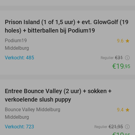
favorite_border
Prison Island (1 of 1,5 uur) + evt. GlowGolf (19
36%
holes) + bitterballen bij Podium19
Podium19
9.6
star
Middelburg
Verkocht: 485
€31
Regulier
€19
,95
favorite_border
Entree Bounce Valley (2 uur) + sokken +
50%
verkoelende slush puppy
Bounce Valley Middelburg
9.4
star
Middelburg
Verkocht: 723
€21
,95
Regulier