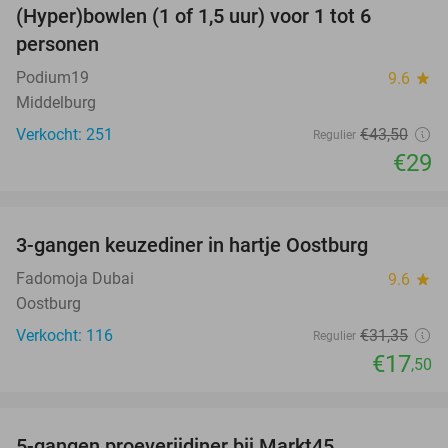
(Hyper)bowlen (1 of 1,5 uur) voor 1 tot 6
33%
personen
Podium19
9.6
star
Middelburg
Verkocht: 251
€43
,50
Regulier
€29
favorite_border
3-gangen keuzediner in hartje Oostburg
44%
Fadomoja Dubai
9.6
star
Oostburg
Verkocht: 116
€31
,35
Regulier
€17
,50
favorite_border
5-gangen proeverijdiner bij Markt45