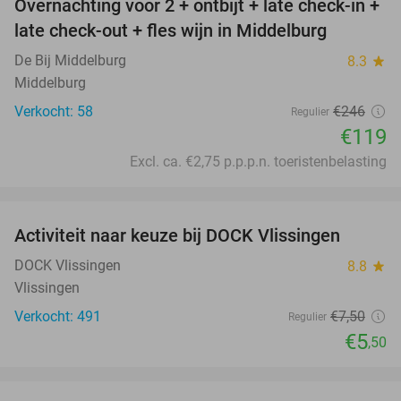
Overnachting voor 2 + ontbijt + late check-in +
52%
late check-out + fles wijn in Middelburg
De Bij Middelburg
8.3
star
Middelburg
Verkocht: 58
€246
Regulier
€119
Excl. ca. €2,75 p.p.p.n. toeristenbelasting
favorite_border
Activiteit naar keuze bij DOCK Vlissingen
27%
DOCK Vlissingen
8.8
star
Vlissingen
Verkocht: 491
€7
,50
Regulier
€5
,50
favorite_border