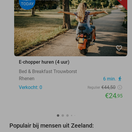
TODAY
favorite_border
E-chopper huren (4 uur)
Bed & Breakfast Trouwborst
Rhenen
6 min.
directions_walk
Verkocht: 0
€44
,50
Regulier
€24
,95
Populair bij mensen uit Zeeland: