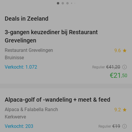
favorite_border
Deals in Zeeland
3-gangen keuzediner bij Restaurant
48%
Grevelingen
Restaurant Grevelingen
9.6
star
Bruinisse
Verkocht: 1.072
€41
,20
Regulier
€21
,50
favorite_border
Alpaca-golf of -wandeling + meet & feed
24%
Alpaca & Falabella Ranch
9.2
star
Kerkwerve
Verkocht: 203
€19
Regulier