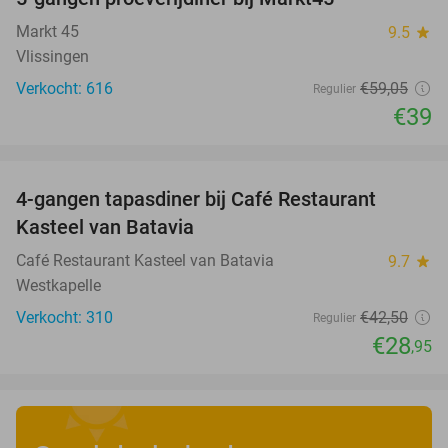
34%
Markt 45
9.5
star
Vlissingen
Verkocht: 616
€59
,05
Regulier
€39
favorite_border
4-gangen tapasdiner bij Café Restaurant
32%
Kasteel van Batavia
Café Restaurant Kasteel van Batavia
9.7
star
Westkapelle
Verkocht: 310
€42
,50
Regulier
€28
,95