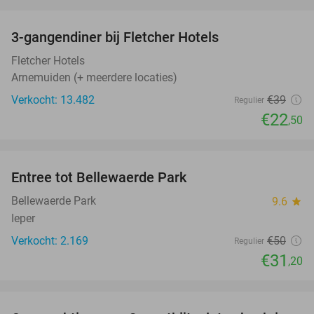
favorite_border
3-gangendiner bij Fletcher Hotels
42%
Fletcher Hotels
Arnemuiden (+ meerdere locaties)
Verkocht: 13.482
€39
Regulier
€22
,50
favorite_border
Entree tot Bellewaerde Park
38%
Bellewaerde Park
9.6
star
Ieper
Verkocht: 2.169
€50
Regulier
€31
,20
favorite_border