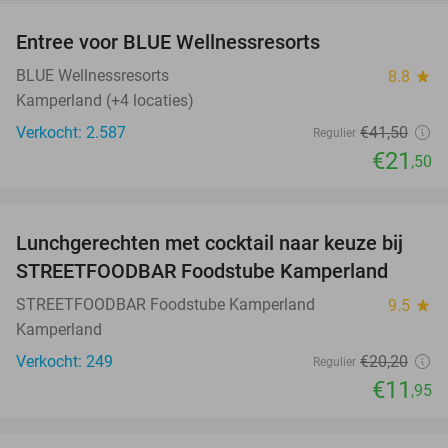
Entree voor BLUE Wellnessresorts
48%
BLUE Wellnessresorts
8.8
star
Kamperland (+4 locaties)
Verkocht: 2.587
€41
,50
Regulier
€21
,50
favorite_border
Lunchgerechten met cocktail naar keuze bij
41%
STREETFOODBAR Foodstube Kamperland
STREETFOODBAR Foodstube Kamperland
9.5
star
Kamperland
Verkocht: 249
€20
,20
Regulier
€11
,95
favorite_border