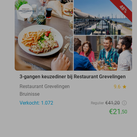
48%
favorite_border
3-gangen keuzediner bij Restaurant Grevelingen
Restaurant Grevelingen
9.6
star
Bruinisse
Verkocht: 1.072
€41
,20
Regulier
€21
,50