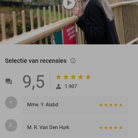
play_circle
Selectie van recensies
info_outlined
9,5
1.907
Y.
Mme. Y. Alabd
R.
M. R. Van Den Hurk