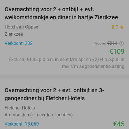
Overnachting voor 2 + ontbijt + evt.
49%
welkomstdrankje en diner in hartje Zierikzee
Hotel van Oppen
8.7
star
Zierikzee
Verkocht: 232
€214
Regulier
€109
Excl. ca. €1,83 p.p.p.n. in sept t/m apr en €2,04 p.p.p.n. in
mei t/m aug toeristenbelasting
favorite_border
Overnachting voor 2 + evt. ontbijt en 3-
gangendiner bij Fletcher Hotels
Fletcher Hotels
Arnemuiden (+ meerdere locaties)
€45
Verkocht: 18.060