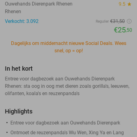
Ouwehands Dierenpark Rhenen
9.5
star
Rhenen
Verkocht: 3.092
€31
,50
Regulier
€25
,50
Dagelijks om middernacht nieuwe Social Deals. Wees
snel, op = op!
In het kort
Entree voor dagbezoek aan Ouwehands Dierenpark
Rhenen: sta oog in oog met dieren zoals gorilla's, leeuwen,
olifanten, koala's en reuzenpanda's
Highlights
Entree voor dagbezoek aan Ouwehands Dierenpark
Ontmoet de reuzenpanda's Wu Wen, Xing Ya en Lang