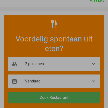
€10
,95
Voordelig spontaan uit
eten?
Zoek Restaurant