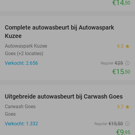
€14
,50
favorite_border
Complete autowasbeurt bij Autowaspark
38%
Kuzee
Autowaspark Kuzee
9.5
star
Goes (+2 locaties)
Verkocht: 2.656
€25
Regulier
€15
,50
favorite_border
Uitgebreide autowasbeurt bij Carwash Goes
36%
Carwash Goes
9.7
star
Goes
Verkocht: 1.332
€15
,50
Regulier
€9
,95