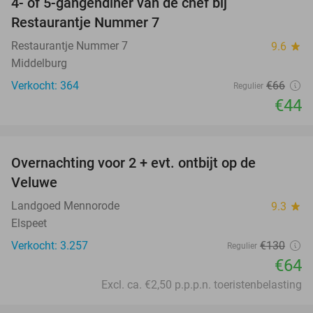
4- of 5-gangendiner van de chef bij
33%
Restaurantje Nummer 7
Restaurantje Nummer 7
9.6
star
Middelburg
Verkocht: 364
€66
Regulier
€44
favorite_border
Overnachting voor 2 + evt. ontbijt op de
51%
Veluwe
Landgoed Mennorode
9.3
star
Elspeet
Verkocht: 3.257
€130
Regulier
€64
Excl. ca. €2,50 p.p.p.n. toeristenbelasting
favorite_border