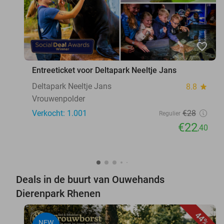
favorite_border
Entreeticket voor Deltapark Neeltje Jans
Deltapark Neeltje Jans
8.8
star
Vrouwenpolder
Verkocht: 1.001
€28
Regulier
€22
,40
Deals in de buurt van Ouwehands
Dierenpark Rhenen
44%
NEW