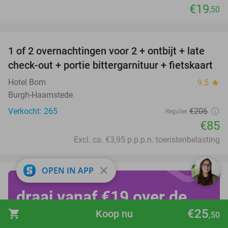
€19
,50
favorite_border
1 of 2 overnachtingen voor 2 + ontbijt + late
59%
check-out + portie bittergarnituur + fietskaart
Hotel Bom
9.5
star
Burgh-Haamstede
Verkocht: 265
€206
Regulier
€85
Excl. ca. €3,95 p.p.p.n. toeristenbelasting
close
OPEN IN APP
draai vanaf €19 over de
€25
kop op Achtbanendag!
shopping_cart
Koop nu
,50