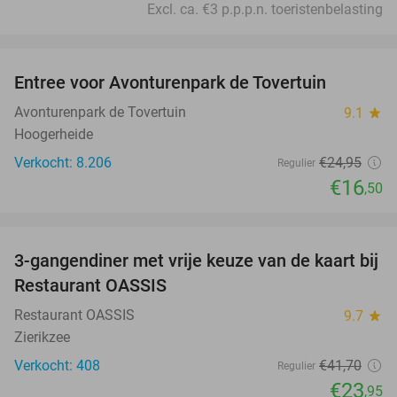
Excl. ca. €3 p.p.p.n. toeristenbelasting
favorite_border
Entree voor Avonturenpark de Tovertuin
34%
Avonturenpark de Tovertuin
9.1
star
Hoogerheide
Verkocht: 8.206
€24
,95
Regulier
€16
,50
favorite_border
3-gangendiner met vrije keuze van de kaart bij
43%
Restaurant OASSIS
Restaurant OASSIS
9.7
star
Zierikzee
Verkocht: 408
€41
,70
Regulier
€23
,95