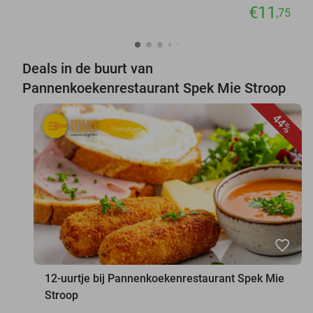
€11
,75
Deals in de buurt van
Pannenkoekenrestaurant Spek Mie Stroop
44%
favorite_border
12-uurtje bij Pannenkoekenrestaurant Spek Mie
Stroop