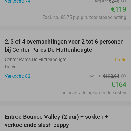
Verkocht: 74
€246
Regulier
€119
Excl. ca. €2,75 p.p.p.n. toeristenbelasting
favorite_border
2, 3 of 4 overnachtingen voor 2 tot 6 personen
15%
bij Center Parcs De Huttenheugte
Center Parcs De Huttenheugte
9.5
star
Dalen
Verkocht: 82
€192
,94
Regulier
€164
Inclusief alle bijkomende kosten
favorite_border
Entree Bounce Valley (2 uur) + sokken +
50%
verkoelende slush puppy