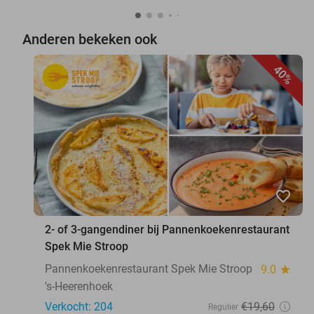
Anderen bekeken ook
40%
favorite_border
2- of 3-gangendiner bij Pannenkoekenrestaurant
Spek Mie Stroop
Pannenkoekenrestaurant Spek Mie Stroop
9.0
star
's-Heerenhoek
Verkocht: 204
€19
,60
Regulier