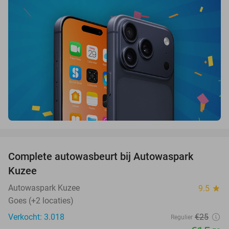
favorite_border
Complete autowasbeurt bij Autowaspark
38%
Kuzee
Autowaspark Kuzee
9.5
star
Goes (+2 locaties)
Verkocht: 3.018
€25
Regulier