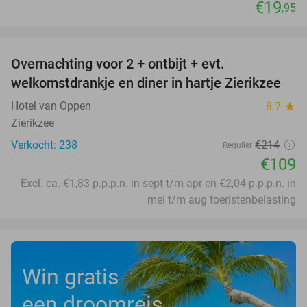
€19
,95
favorite_border
Overnachting voor 2 + ontbijt + evt.
49%
welkomstdrankje en diner in hartje Zierikzee
Hotel van Oppen
8.7
star
Zierikzee
Verkocht: 238
€214
Regulier
€109
Excl. ca. €1,83 p.p.p.n. in sept t/m apr en €2,04 p.p.p.n. in
mei t/m aug toeristenbelasting
Win gratis
een droomreis