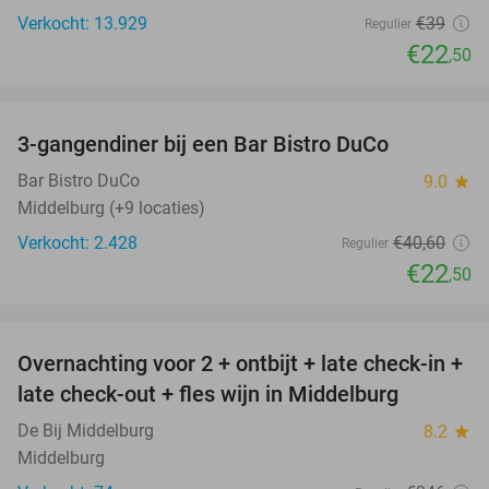
Verkocht: 13.929
€39
Regulier
€22
,50
favorite_border
3-gangendiner bij een Bar Bistro DuCo
45%
Bar Bistro DuCo
9.0
star
Middelburg (+9 locaties)
Verkocht: 2.428
€40
,60
Regulier
€22
,50
favorite_border
Overnachting voor 2 + ontbijt + late check-in +
52%
late check-out + fles wijn in Middelburg
De Bij Middelburg
8.2
star
Middelburg