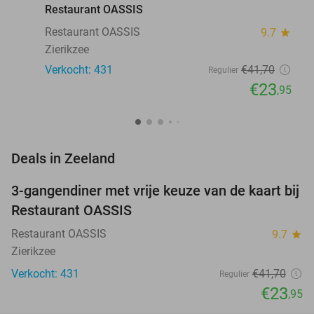
Restaurant OASSIS
Restaurant OASSIS
9.7
star
Zierikzee
Verkocht: 431
€41
,70
Regulier
€23
,95
favorite_border
Deals in Zeeland
3-gangendiner met vrije keuze van de kaart bij
43%
Restaurant OASSIS
Restaurant OASSIS
9.7
star
Zierikzee
Verkocht: 431
€41
,70
Regulier
€23
,95