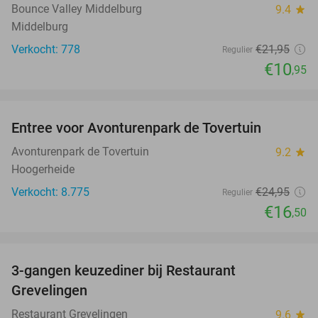
Bounce Valley Middelburg
9.4
star
Middelburg
Verkocht: 778
€21
,95
Regulier
€10
,95
favorite_border
Entree voor Avonturenpark de Tovertuin
34%
Avonturenpark de Tovertuin
9.2
star
Hoogerheide
Verkocht: 8.775
€24
,95
Regulier
€16
,50
favorite_border
3-gangen keuzediner bij Restaurant
48%
Grevelingen
Restaurant Grevelingen
9.6
star