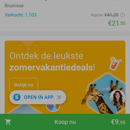
Bruinisse
Verkocht: 1.103
€41
,20
Regulier
€21
,50
Ontdek de leukste
zomervakantiedeals
!
Bekijk nu
close
OPEN IN APP
€9
shopping_cart
Koop nu
,95