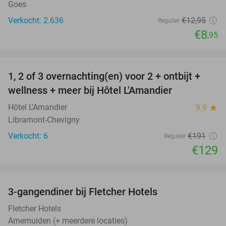
Goes
Verkocht: 2.636
€12
,95
Regulier
€8
,95
favorite_border
1, 2 of 3 overnachting(en) voor 2 + ontbijt +
32%
NEW
wellness + meer bij Hôtel L'Amandier
TODAY
Hôtel L'Amandier
9.9
star
Libramont-Chevigny
Verkocht: 6
€191
Regulier
€129
favorite_border
3-gangendiner bij Fletcher Hotels
42%
Fletcher Hotels
Arnemuiden (+ meerdere locaties)