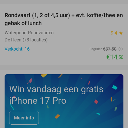
favorite_border
Rondvaart (1, 2 of 4,5 uur) + evt. koffie/thee en
61%
NEW
gebak of lunch
TODAY
Waterpoort Rondvaarten
9.4
star
De Heen (+3 locaties)
Verkocht: 16
€37
,50
Regulier
€14
,50
Win vandaag een gratis
iPhone 17 Pro
Meer info