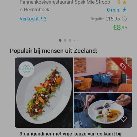
Pannenkoekenrestaurant Spek Mie Stroop
9
star
's-Heerenhoek
0 min.
directions_walk
Verkocht: 93
€15
,95
Regulier
€8
,95
Populair bij mensen uit Zeeland:
43%
favorite_border
3-gangendiner met vrije keuze van de kaart bij