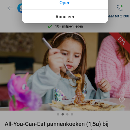
Open
Ontdek 15.000+ deals
7 dagen per week beschikbaar
Annuleer
Bereikbaar tot 21:00
10+ miljoen leden
9,4
op basis van
206.330 reviews
57%
Ontdek 15.000+ deals
7 dagen per week beschikbaar
10+ miljoen leden
favorite_border
All-You-Can-Eat pannenkoeken (1,5u) bij