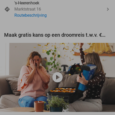
's-Heerenhoek
Marktstraat 16
Routebeschrijving
Maak gratis kans op een droomreis t.w.v. €3.000!
play_circle