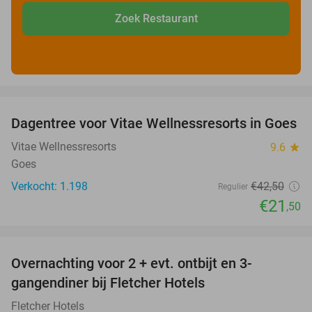
Zoek Restaurant
favorite_border
Dagentree voor Vitae Wellnessresorts in Goes
49%
Vitae Wellnessresorts
9.6
star
Goes
Verkocht: 1.198
€42
,50
Regulier
€21
,50
favorite_border
Overnachting voor 2 + evt. ontbijt en 3-
gangendiner bij Fletcher Hotels
Fletcher Hotels