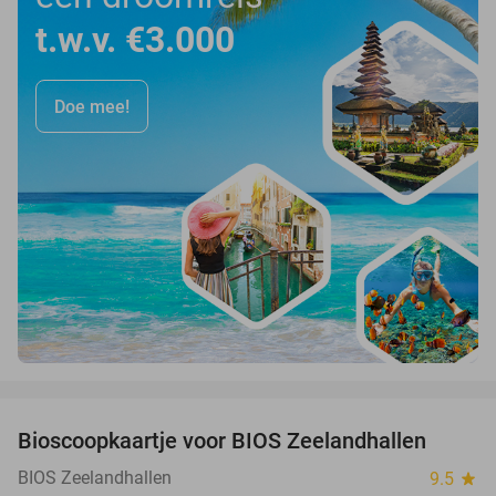
t.w.v. €3.000
Doe mee!
favorite_border
Bioscoopkaartje voor BIOS Zeelandhallen
31%
BIOS Zeelandhallen
9.5
star