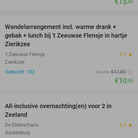
€15
,50
favorite_border
Wandelarrangement incl. warme drank +
39%
gebak + lunch bij 't Zeeuwse Flensje in hartje
Zierikzee
‘t Zeeuwse Flensje
9.9
star
Zierikzee
Verkocht: 102
€17
,85
Regulier
€10
,95
favorite_border
All-inclusive overnachting(en) voor 2 in
40%
Zeeland
De Elderschans
8.3
star
Aardenburg