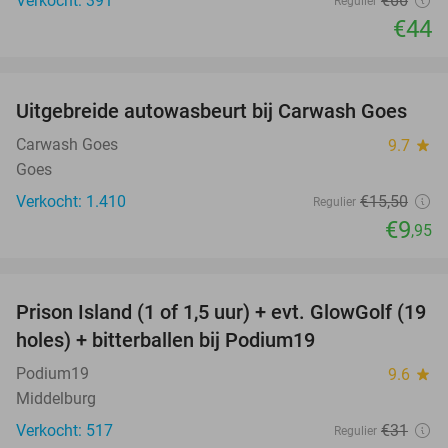
Verkocht: 391
€66
Regulier
€44
favorite_border
Uitgebreide autowasbeurt bij Carwash Goes
36%
Carwash Goes
9.7
star
Goes
Verkocht: 1.410
€15
,50
Regulier
€9
,95
favorite_border
Prison Island (1 of 1,5 uur) + evt. GlowGolf (19
36%
holes) + bitterballen bij Podium19
Podium19
9.6
star
Middelburg
Verkocht: 517
€31
Regulier