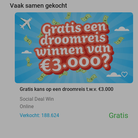
Vaak samen gekocht
favorite_border
Gratis kans op een droomreis t.w.v. €3.000
Social Deal Win
Online
Gratis
Verkocht: 188.624