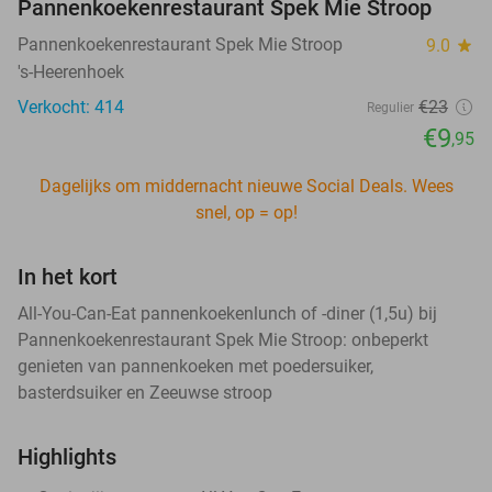
Pannenkoekenrestaurant Spek Mie Stroop
Pannenkoekenrestaurant Spek Mie Stroop
9.0
star
's-Heerenhoek
Verkocht: 414
€23
Regulier
€9
,95
Dagelijks om middernacht nieuwe Social Deals. Wees
snel, op = op!
In het kort
All-You-Can-Eat pannenkoekenlunch of -diner (1,5u) bij
Pannenkoekenrestaurant Spek Mie Stroop: onbeperkt
genieten van pannenkoeken met poedersuiker,
basterdsuiker en Zeeuwse stroop
Highlights