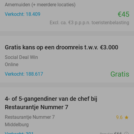
Arnemuiden (+ meerdere locaties)
€45
Verkocht: 18.409
Excl. ca. €3 p.p.p.n. toeristenbelasting
favorite_border
Gratis kans op een droomreis t.w.v. €3.000
Social Deal Win
Online
Gratis
Verkocht: 188.617
favorite_border
4- of 5-gangendiner van de chef bij
33%
Restaurantje Nummer 7
Restaurantje Nummer 7
9.6
star
Middelburg