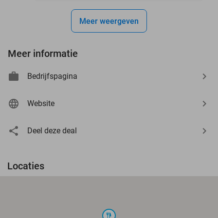
Meer weergeven
Meer informatie
Bedrijfspagina
Website
Deel deze deal
Locaties
food