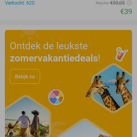
Verkocht: 620
€59
,05
Regulier
€39
Ontdek de leukste
zomervakantiedeals
!
Bekijk nu