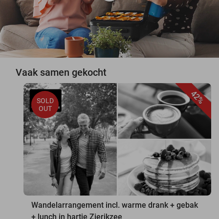
Vaak samen gekocht
42%
SOLD
OUT
Wandelarrangement incl. warme drank + gebak
+ lunch in hartje Zierikzee