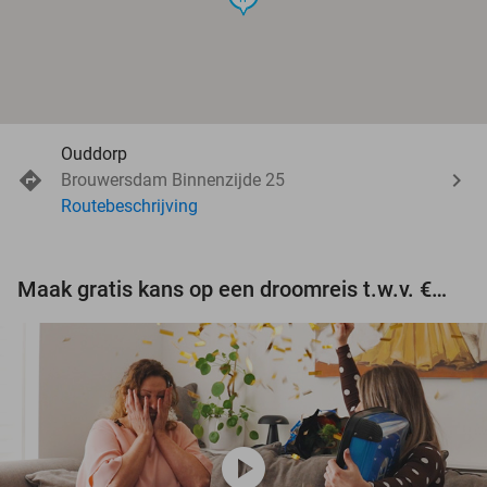
Ouddorp
Brouwersdam Binnenzijde 25
Routebeschrijving
Maak gratis kans op een droomreis t.w.v. €3.000!
play_circle