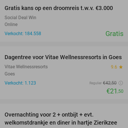
Gratis kans op een droomreis t.w.v. €3.000
Social Deal Win
Online
Gratis
Verkocht: 184.558
favorite_border
Dagentree voor Vitae Wellnessresorts in Goes
49%
Vitae Wellnessresorts
9.6
star
Goes
Verkocht: 1.123
€42
,50
Regulier
€21
,50
favorite_border
Overnachting voor 2 + ontbijt + evt.
49%
welkomstdrankje en diner in hartje Zierikzee