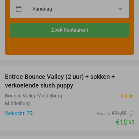
Zoek Restaurant
favorite_border
Entree Bounce Valley (2 uur) + sokken +
50%
verkoelende slush puppy
Bounce Valley Middelburg
9.4
star
Middelburg
Verkocht: 751
€21
,95
Regulier
€10
,95
favorite_border