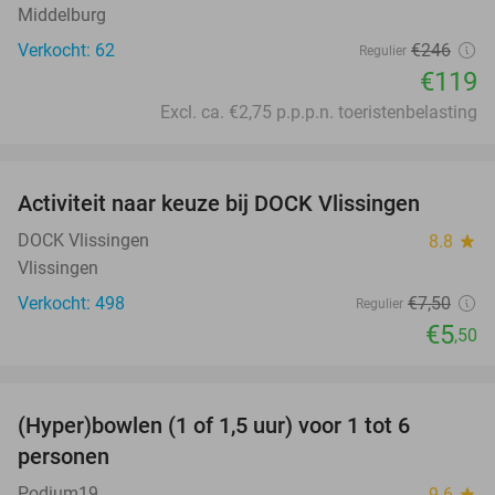
Middelburg
Verkocht: 62
€246
Regulier
€119
Excl. ca. €2,75 p.p.p.n. toeristenbelasting
favorite_border
Activiteit naar keuze bij DOCK Vlissingen
27%
DOCK Vlissingen
8.8
star
Vlissingen
Verkocht: 498
€7
,50
Regulier
€5
,50
favorite_border
(Hyper)bowlen (1 of 1,5 uur) voor 1 tot 6
33%
personen
Podium19
9.6
star