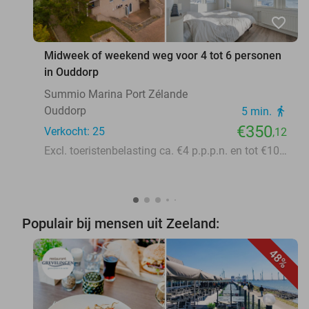
favorite_border
Midweek of weekend weg voor 4 tot 6 personen
in Ouddorp
Summio Marina Port Zélande
Ouddorp
5 min.
directions_walk
€350
Verkocht: 25
,12
Excl. toeristenbelasting ca. €4 p.p.p.n. en tot €109 bedlinnen en opmaakservice
Populair bij mensen uit Zeeland:
48%