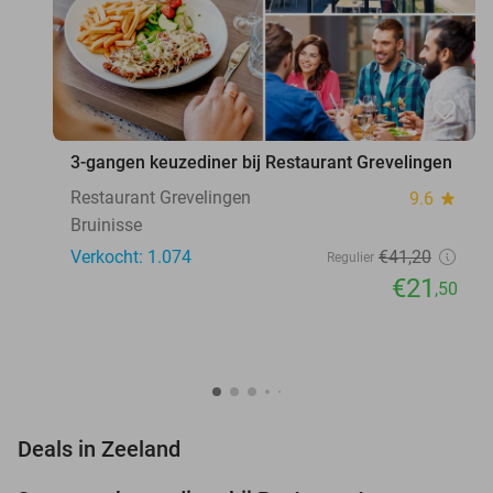
favorite_border
3-gangen keuzediner bij Restaurant Grevelingen
Restaurant Grevelingen
9.6
star
Bruinisse
Verkocht: 1.074
€41
,20
Regulier
€21
,50
favorite_border
Deals in Zeeland