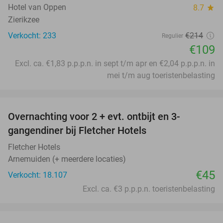
Hotel van Oppen
8.7
star
Zierikzee
Verkocht: 233
€214
Regulier
€109
Excl. ca. €1,83 p.p.p.n. in sept t/m apr en €2,04 p.p.p.n. in
mei t/m aug toeristenbelasting
favorite_border
Overnachting voor 2 + evt. ontbijt en 3-
gangendiner bij Fletcher Hotels
Fletcher Hotels
Arnemuiden (+ meerdere locaties)
€45
Verkocht: 18.107
Excl. ca. €3 p.p.p.n. toeristenbelasting
favorite_border