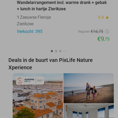
Wandelarrangement incl. warme drank + gebak
+ lunch in hartje Zierikzee
‘t Zeeuwse Flensje
9.9
star
Zierikzee
Verkocht: 395
€16
,75
Regulier
€9
,75
Deals in de buurt van PixLife Nature
Xperience