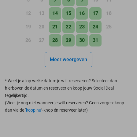
12
13
14
15
16
17
18
19
20
21
22
23
24
25
26
27
28
29
30
31
Meer weergeven
*
Weet je al op welke datum je wilt reserveren? Selecteer dan
hierboven de datum en reserveer en koop jouw Social Deal
tegelijkertijd.
(Weet je nog niet wanneer je wilt reserveren? Geen zorgen: koop
dan via de ‘
koop nu
’-knop én reserveer later)