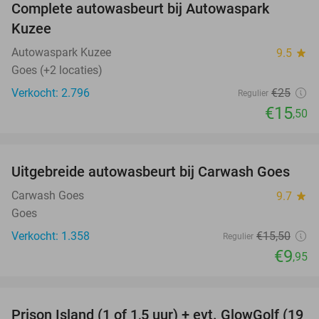
Complete autowasbeurt bij Autowaspark
38%
Kuzee
Autowaspark Kuzee
9.5
star
Goes (+2 locaties)
Verkocht: 2.796
€25
Regulier
€15
,50
favorite_border
Uitgebreide autowasbeurt bij Carwash Goes
36%
Carwash Goes
9.7
star
Goes
Verkocht: 1.358
€15
,50
Regulier
€9
,95
favorite_border
Prison Island (1 of 1,5 uur) + evt. GlowGolf (19