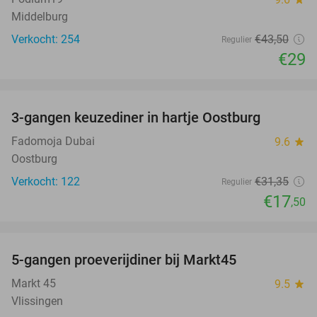
Middelburg
Verkocht: 254
€43
,50
Regulier
€29
favorite_border
3-gangen keuzediner in hartje Oostburg
44%
Fadomoja Dubai
9.6
star
Oostburg
Verkocht: 122
€31
,35
Regulier
€17
,50
favorite_border
5-gangen proeverijdiner bij Markt45
34%
Markt 45
9.5
star
Vlissingen