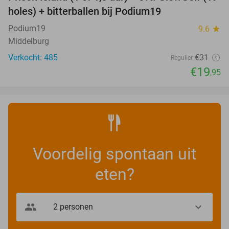
36%
holes) + bitterballen bij Podium19
Podium19
9.6
star
Middelburg
Verkocht: 485
€31
Regulier
€19
,95
Voordelig spontaan uit
eten?