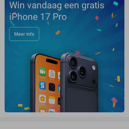
Win vandaag een gratis
iPhone 17 Pro
Meer info
favorite_border