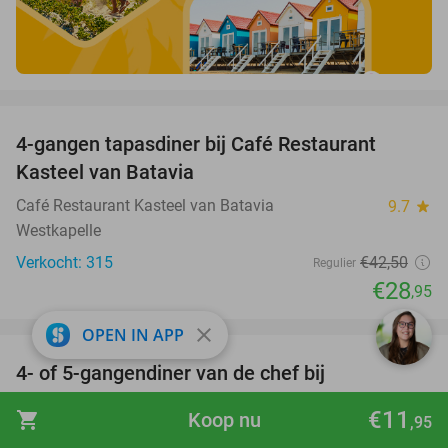
favorite_border
4-gangen tapasdiner bij Café Restaurant
32%
Kasteel van Batavia
Café Restaurant Kasteel van Batavia
9.7
star
Westkapelle
Verkocht: 315
€42
,50
Regulier
€28
,95
favorite_border
close
OPEN IN APP
4- of 5-gangendiner van de chef bij
33%
Restaurantje Nummer 7
€11
shopping_cart
Koop nu
,95
Restaurantje Nummer 7
9.6
star