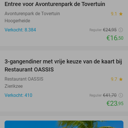
Entree voor Avonturenpark de Tovertuin
34%
Avonturenpark de Tovertuin
9.1
star
Hoogerheide
Verkocht: 8.384
€24
,95
Regulier
€16
,50
favorite_border
3-gangendiner met vrije keuze van de kaart bij
43%
Restaurant OASSIS
Restaurant OASSIS
9.7
star
Zierikzee
Verkocht: 410
€41
,70
Regulier
€23
,95