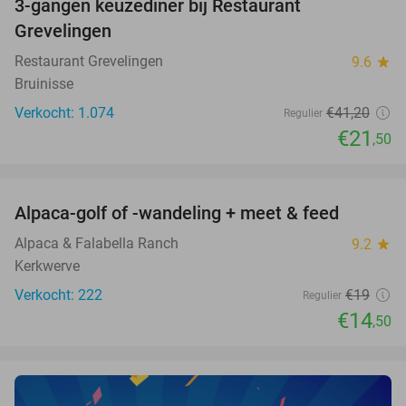
3-gangen keuzediner bij Restaurant
48%
Grevelingen
Restaurant Grevelingen
9.6
star
Bruinisse
Verkocht: 1.074
€41
,20
Regulier
€21
,50
favorite_border
Alpaca-golf of -wandeling + meet & feed
24%
Alpaca & Falabella Ranch
9.2
star
Kerkwerve
Verkocht: 222
€19
Regulier
€14
,50