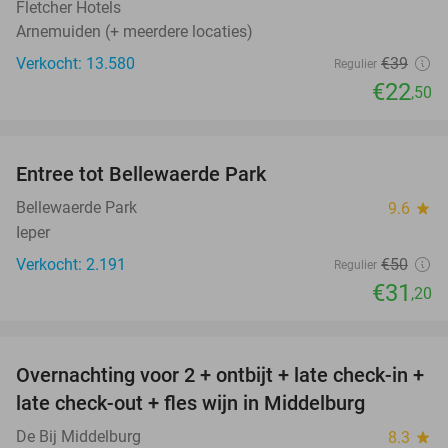
Fletcher Hotels
Arnemuiden (+ meerdere locaties)
Verkocht: 13.580
€39
Regulier
€22
,50
favorite_border
Entree tot Bellewaerde Park
38%
Bellewaerde Park
9.6
star
Ieper
Verkocht: 2.191
€50
Regulier
€31
,20
favorite_border
Overnachting voor 2 + ontbijt + late check-in +
52%
late check-out + fles wijn in Middelburg
De Bij Middelburg
8.3
star