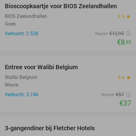
Bioscoopkaartje voor BIOS Zeelandhallen
31%
BIOS Zeelandhallen
9.5
star
Goes
Verkocht: 2.528
€12
,95
Regulier
€8
,95
favorite_border
Entree voor Walibi Belgium
35%
Walibi Belgium
9.4
star
Wavre
Verkocht: 3.746
€57
Regulier
€37
favorite_border
3-gangendiner bij Fletcher Hotels
42%