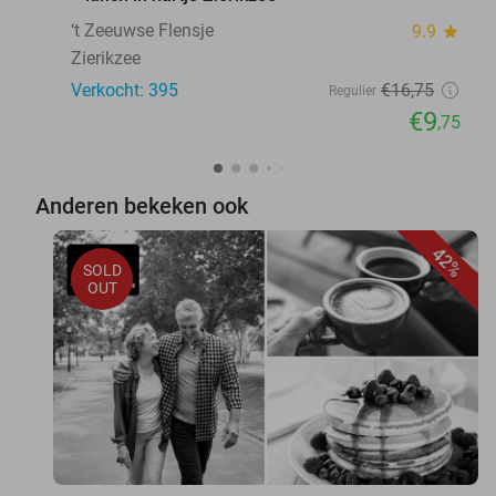
‘t Zeeuwse Flensje
9.9
star
Zierikzee
Verkocht: 395
€16
,75
Regulier
€9
,75
Anderen bekeken ook
42%
SOLD
OUT