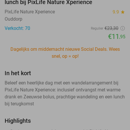
lunch bij PixLife Nature Xperience
PixLife Nature Xperience
9.9
star
Ouddorp
Verkocht: 70
€23
,30
Regulier
€11
,95
Dagelijks om middernacht nieuwe Social Deals. Wees
snel, op = op!
In het kort
Beleef een heerlijke dag met een wandelarrangement bij
PixLife Nature Xperience: inclusief ontvangst met warme
drank en Zeeuwse bolus, prachtige wandeling en een lunch
bij terugkomst
Highlights