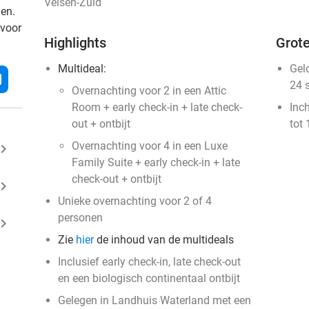
Velsen-Zuid
den.
 voor
Highlights
Grote
Multideal:
Gel
l
24 
Overnachting voor 2 in een Attic
Room + early check-in + late check-
Inc
out + ontbijt
tot 
Overnachting voor 4 in een Luxe
ard_arrow_right
Family Suite + early check-in + late
check-out + ontbijt
ard_arrow_right
Unieke overnachting voor 2 of 4
personen
ard_arrow_right
Zie
hier
de inhoud van de multideals
Inclusief early check-in, late check-out
en een biologisch continentaal ontbijt
Gelegen in Landhuis Waterland met een