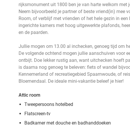
rijksmonument uit 1800 ben je van harte welkom met je
Neem bijvoorbeeld je partner of beste vriend(in) mee v
Room, of verblijf met vrienden of het hele gezin in een
ingerichte kamers met hoog uitgewerkte plafonds, heerl
en de paarden.
Jullie mogen om 13.00 al inchecken, genoeg tijd om he
De volgende ochtend mogen jullie aanschuiven voor ee
ontbijt. Doe lekker rustig aan, want uitchecken hoeft 
is daarna nog genoeg te beleven: fiets of wandel bijvo
Kennemerland of recreatiegebied Spaarnwoude, of reis
Bloemendaal. De ideale mini-vakantie beleef je hier!
Attic room
Tweepersoons hotelbed
Flatscreen-tv
Badkamer met douche en badhanddoeken