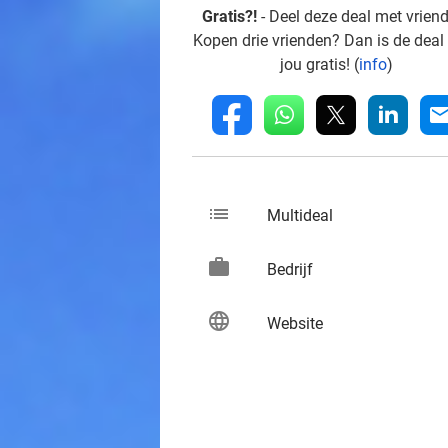
Gratis?!
- Deel deze deal met vrien
Kopen drie vrienden? Dan is de deal
jou gratis! (
info
)
whatsapp
linkedin
fb
mai
list
keybo
Multideal
work
keybo
Bedrijf
language
keybo
Website