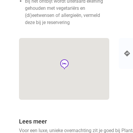
Bij het ontbijt wordt uiteraard ekening
gehouden met vegetariërs en
(di)eetwensen of allergieën, vermeld
deze bij je reservering
hotel
Lees meer
Voor een luxe, unieke overnachting zit je goed bij Plan