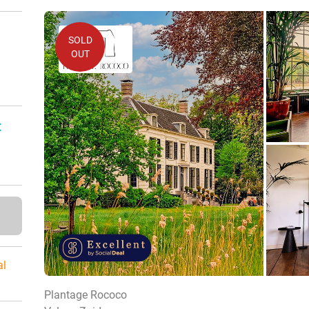
SOLD
OUT
:
al
Plantage Rococo