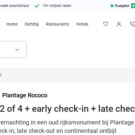
 week beschikbaar
10+ miljoen leden
Home
Dichtbij
Restaurants
Hotels
keyboard_arrow_down
>
Plantage Rococo
 of 4 + early check-in + late chec
overnachting in een oud rijksmonument bij Plantag
eck-in, late check-out en continentaal ontbijt