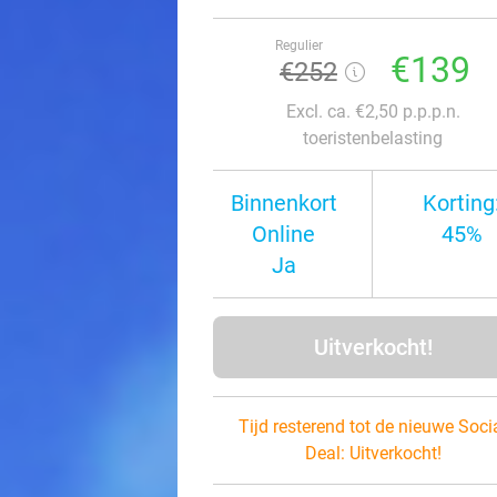
Regulier
€139
€252
Excl. ca. €2,50 p.p.p.n.
toeristenbelasting
Binnenkort
Korting
Online
45%
Ja
Uitverkocht!
Tijd resterend tot de nieuwe Soci
Deal:
Uitverkocht!