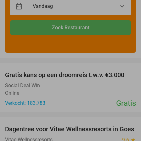
Zoek Restaurant
favorite_border
Gratis kans op een droomreis t.w.v. €3.000
Social Deal Win
Online
Gratis
Verkocht: 183.783
favorite_border
Dagentree voor Vitae Wellnessresorts in Goes
49%
Vitae Wellnessresorts
9.6
star