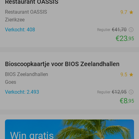
Restaurant OASSIS
Restaurant OASSIS
9.7
star
Zierikzee
Verkocht: 408
€41
,70
Regulier
€23
,95
favorite_border
Bioscoopkaartje voor BIOS Zeelandhallen
31%
BIOS Zeelandhallen
9.5
star
Goes
Verkocht: 2.493
€12
,95
Regulier
€8
,95
Win gratis