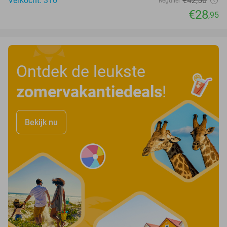
Verkocht: 310
€42
,50
Regulier
€28
,95
Ontdek de leukste
zomervakantiedeals
!
Bekijk nu