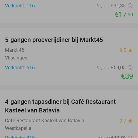
Verkocht: 116
€31
,35
Regulier
€17
,50
favorite_border
5-gangen proeverijdiner bij Markt45
34%
Markt 45
9.5
star
Vlissingen
Verkocht: 616
€59
,05
Regulier
€39
favorite_border
4-gangen tapasdiner bij Café Restaurant
32%
Kasteel van Batavia
Café Restaurant Kasteel van Batavia
9.7
star
Westkapelle