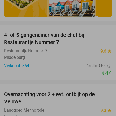
favorite_border
4- of 5-gangendiner van de chef bij
33%
Restaurantje Nummer 7
Restaurantje Nummer 7
9.6
star
Middelburg
Verkocht: 364
€66
Regulier
€44
favorite_border
Overnachting voor 2 + evt. ontbijt op de
51%
Veluwe
Landgoed Mennorode
9.3
star