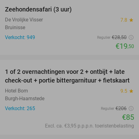
Zeehondensafari (3 uur)
32%
De Vrolijke Visser
7.8
star
Bruinisse
Verkocht: 949
€28
,50
Regulier
€19
,50
favorite_border
1 of 2 overnachtingen voor 2 + ontbijt + late
59%
check-out + portie bittergarnituur + fietskaart
Hotel Bom
9.5
star
Burgh-Haamstede
Verkocht: 265
€206
Regulier
€85
Excl. ca. €3,95 p.p.p.n. toeristenbelasting