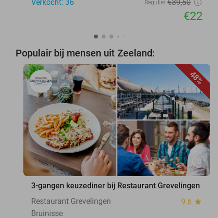
Verkocht: 36
€39
,50
Regulier
€22
Populair bij mensen uit Zeeland:
48%
favorite_border
3-gangen keuzediner bij Restaurant Grevelingen
Restaurant Grevelingen
9.6
star
Bruinisse