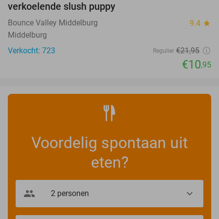
verkoelende slush puppy
Bounce Valley Middelburg
9.4
star
Middelburg
Verkocht: 723
€21
,95
Regulier
€10
,95
Voordelig spontaan uit
eten?