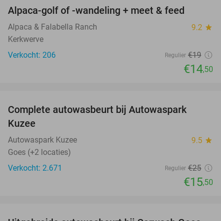
Alpaca-golf of -wandeling + meet & feed
24%
Alpaca & Falabella Ranch
9.2
star
Kerkwerve
Verkocht: 206
€19
Regulier
€14
,50
favorite_border
Complete autowasbeurt bij Autowaspark
38%
Kuzee
Autowaspark Kuzee
9.5
star
Goes (+2 locaties)
Verkocht: 2.671
€25
Regulier
€15
,50
favorite_border