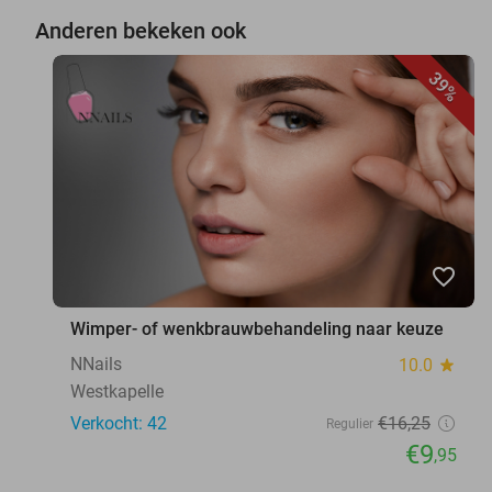
Anderen bekeken ook
39%
favorite_border
Wimper- of wenkbrauwbehandeling naar keuze
NNails
10.0
star
Westkapelle
Verkocht: 42
€16
,25
Regulier
€9
,95