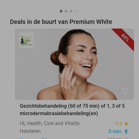
Deals in de buurt van Premium White
44%
favorite_border
Gezichtsbehandeling (60 of 75 min) of 1, 3 of 5
microdermabrasiebehandeling(en)
HL Health, Care and Vitality
9.6
star
Halsteren
0 min.
directions_walk