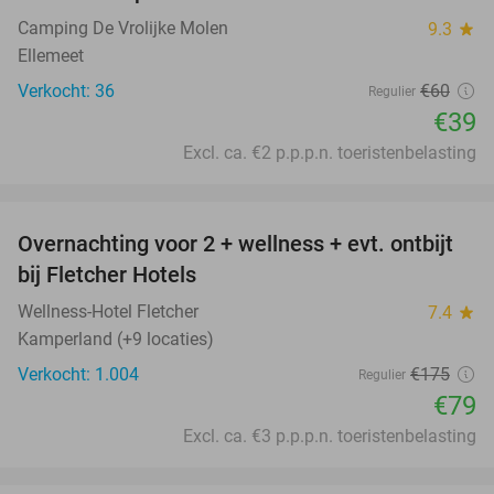
Camping De Vrolijke Molen
9.3
star
Ellemeet
Verkocht: 36
€60
Regulier
€39
Excl. ca. €2 p.p.p.n. toeristenbelasting
favorite_border
Overnachting voor 2 + wellness + evt. ontbijt
55%
bij Fletcher Hotels
Wellness-Hotel Fletcher
7.4
star
Kamperland (+9 locaties)
Verkocht: 1.004
€175
Regulier
€79
Excl. ca. €3 p.p.p.n. toeristenbelasting
favorite_border