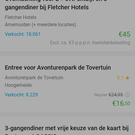
gangendiner bij Fletcher Hotels
Fletcher Hotels
Arnemuiden (+ meerdere locaties)
€45
Verkocht: 18.061
Excl. ca. €3 p.p.p.n. toeristenbelasting
favorite_border
Entree voor Avonturenpark de Tovertuin
34%
Avonturenpark de Tovertuin
9.1
star
Hoogerheide
Verkocht: 8.229
€24
,95
Regulier
€16
,50
favorite_border
3-gangendiner met vrije keuze van de kaart bij
43%