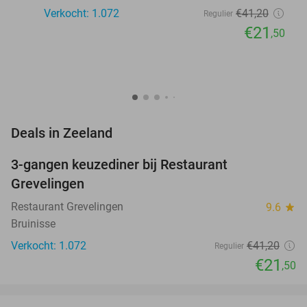
Verkocht: 1.072
€41
,20
Regulier
€21
,50
favorite_border
Deals in Zeeland
3-gangen keuzediner bij Restaurant
48%
Grevelingen
Restaurant Grevelingen
9.6
star
Bruinisse
Verkocht: 1.072
€41
,20
Regulier
€21
,50
favorite_border