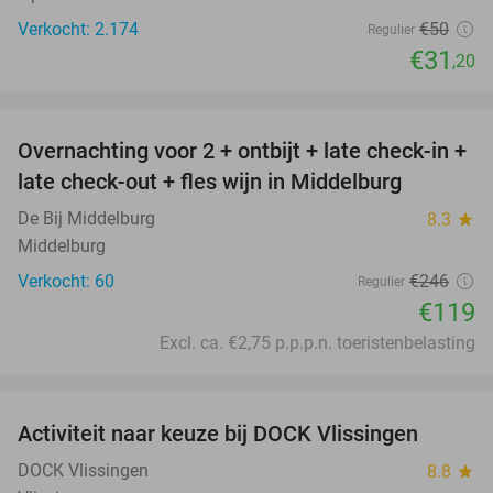
Verkocht: 2.174
€50
Regulier
€31
,20
favorite_border
Overnachting voor 2 + ontbijt + late check-in +
52%
late check-out + fles wijn in Middelburg
De Bij Middelburg
8.3
star
Middelburg
Verkocht: 60
€246
Regulier
€119
Excl. ca. €2,75 p.p.p.n. toeristenbelasting
favorite_border
Activiteit naar keuze bij DOCK Vlissingen
27%
DOCK Vlissingen
8.8
star