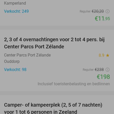
Kamperland
Verkocht: 249
€20
,20
Regulier
€11
,95
favorite_border
2, 3 of 4 overnachtingen voor 2 tot 4 pers. bij
17%
Center Parcs Port Zélande
Center Parcs Port Zélande
8.9
star
Ouddorp
Verkocht: 98
€238
Regulier
€198
Inclusief toeristenbelasting en bedlinnen
favorite_border
Camper- of kampeerplek (2, 5 of 7 nachten)
35%
voor 1 tot 6 personen in Zeeland