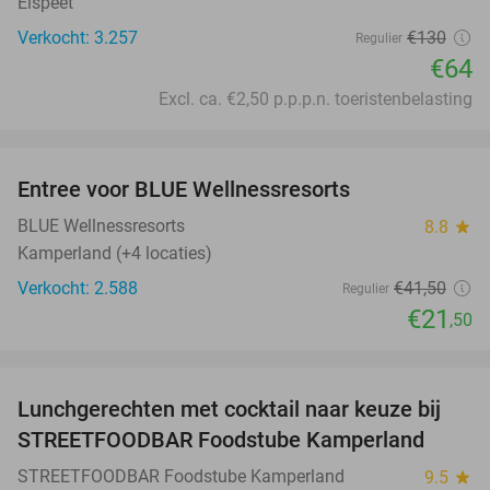
Elspeet
Verkocht: 3.257
€130
Regulier
€64
Excl. ca. €2,50 p.p.p.n. toeristenbelasting
favorite_border
Entree voor BLUE Wellnessresorts
48%
BLUE Wellnessresorts
8.8
star
Kamperland (+4 locaties)
Verkocht: 2.588
€41
,50
Regulier
€21
,50
favorite_border
Lunchgerechten met cocktail naar keuze bij
41%
STREETFOODBAR Foodstube Kamperland
STREETFOODBAR Foodstube Kamperland
9.5
star