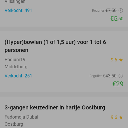
Vlissingen
Verkocht: 491
€7
,50
Regulier
€5
,50
favorite_border
(Hyper)bowlen (1 of 1,5 uur) voor 1 tot 6
33%
personen
Podium19
9.6
star
Middelburg
Verkocht: 251
€43
,50
Regulier
€29
favorite_border
3-gangen keuzediner in hartje Oostburg
44%
Fadomoja Dubai
9.6
star
Oostburg