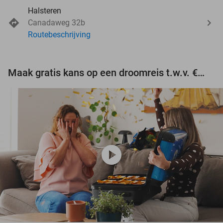
Halsteren
Canadaweg 32b
Routebeschrijving
Maak gratis kans op een droomreis t.w.v. €3.000!
play_circle