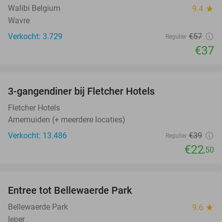
Walibi Belgium
9.4
star
Wavre
Verkocht: 3.729
€57
Regulier
€37
favorite_border
3-gangendiner bij Fletcher Hotels
42%
Fletcher Hotels
Arnemuiden (+ meerdere locaties)
Verkocht: 13.486
€39
Regulier
€22
,50
favorite_border
Entree tot Bellewaerde Park
38%
Bellewaerde Park
9.6
star
Ieper