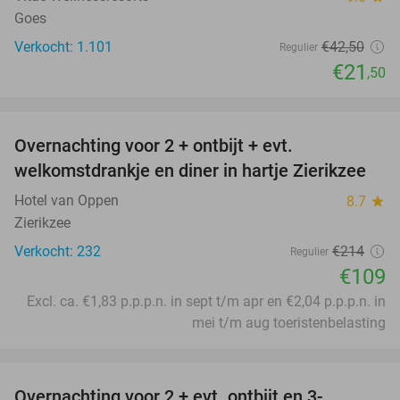
Goes
Verkocht: 1.101
€42
,50
Regulier
€21
,50
favorite_border
Overnachting voor 2 + ontbijt + evt.
49%
welkomstdrankje en diner in hartje Zierikzee
Hotel van Oppen
8.7
star
Zierikzee
Verkocht: 232
€214
Regulier
€109
Excl. ca. €1,83 p.p.p.n. in sept t/m apr en €2,04 p.p.p.n. in
mei t/m aug toeristenbelasting
favorite_border
Overnachting voor 2 + evt. ontbijt en 3-