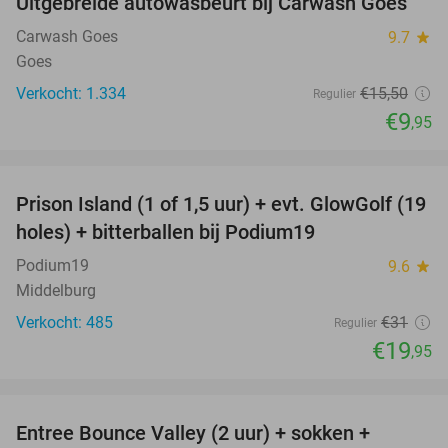
Uitgebreide autowasbeurt bij Carwash Goes
36%
Carwash Goes
9.7
star
Goes
Verkocht: 1.334
€15
,50
Regulier
€9
,95
favorite_border
Prison Island (1 of 1,5 uur) + evt. GlowGolf (19
36%
holes) + bitterballen bij Podium19
Podium19
9.6
star
Middelburg
Verkocht: 485
€31
Regulier
€19
,95
favorite_border
Entree Bounce Valley (2 uur) + sokken +
50%