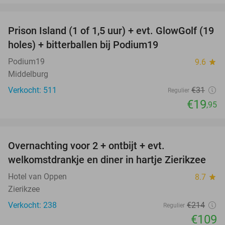
favorite_border
Prison Island (1 of 1,5 uur) + evt. GlowGolf (19
36%
holes) + bitterballen bij Podium19
Podium19
9.6
star
Middelburg
Verkocht: 511
€31
Regulier
€19
,95
favorite_border
Overnachting voor 2 + ontbijt + evt.
49%
welkomstdrankje en diner in hartje Zierikzee
Hotel van Oppen
8.7
star
Zierikzee
Verkocht: 238
€214
Regulier
€109