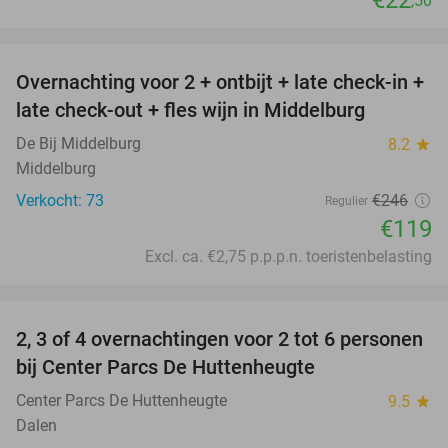
€22
,50
favorite_border
Overnachting voor 2 + ontbijt + late check-in +
52%
late check-out + fles wijn in Middelburg
De Bij Middelburg
8.2
star
Middelburg
Verkocht: 73
€246
Regulier
€119
Excl. ca. €2,75 p.p.p.n. toeristenbelasting
favorite_border
2, 3 of 4 overnachtingen voor 2 tot 6 personen
15%
bij Center Parcs De Huttenheugte
Center Parcs De Huttenheugte
9.5
star
Dalen