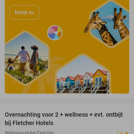
Bekijk nu
favorite_border
Overnachting voor 2 + wellness + evt. ontbijt
55%
bij Fletcher Hotels
Wellness-Hotel Fletcher
7.4
star