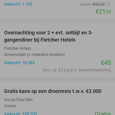
Verkocht: 1.193
€42
,50
Regulier
€21
,50
favorite_border
Overnachting voor 2 + evt. ontbijt en 3-
gangendiner bij Fletcher Hotels
Fletcher Hotels
Arnemuiden (+ meerdere locaties)
€45
Verkocht: 18.383
Excl. ca. €3 p.p.p.n. toeristenbelasting
favorite_border
Gratis kans op een droomreis t.w.v. €3.000
Social Deal Win
Online
Gratis
Verkocht: 188.200