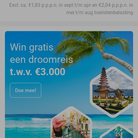
Excl. ca. €1,83 p.p.p.n. in sept t/m apr en €2,04 p.p.p.n. in
mei t/m aug toeristenbelasting
Win gratis
een droomreis
t.w.v. €3.000
Doe mee!