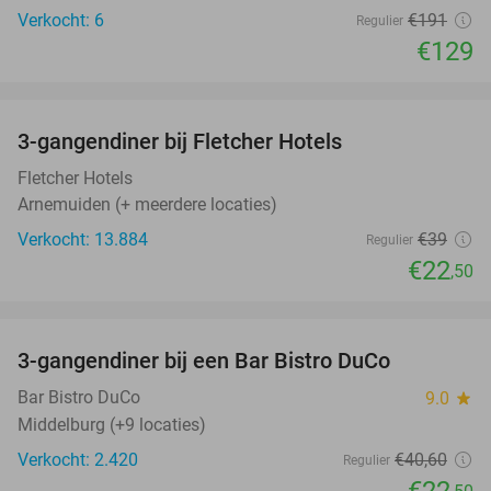
Verkocht: 6
€191
Regulier
€129
favorite_border
3-gangendiner bij Fletcher Hotels
42%
Fletcher Hotels
Arnemuiden (+ meerdere locaties)
Verkocht: 13.884
€39
Regulier
€22
,50
favorite_border
3-gangendiner bij een Bar Bistro DuCo
45%
Bar Bistro DuCo
9.0
star
Middelburg (+9 locaties)
Verkocht: 2.420
€40
,60
Regulier