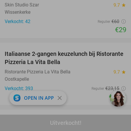
Skin Studio Szar
9.7
star
Wissenkerke
Verkocht: 42
€60
Regulier
€29
favorite_border
Italiaanse 2-gangen keuzelunch bij Ristorante
41%
Pizzeria La Vita Bella
Ristorante Pizzeria La Vita Bella
9.7
star
Oostkapelle
Verkocht: 393
€23
,15
Regulier
€13
,75
close
OPEN IN APP
favorite_border
All-You-Can-Eat pannenkoeken (1,5u) bij
57%
Uitverkocht!
Pannenkoekenrestaurant Spek Mie Stroop