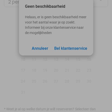
2 personen
Geen beschikbaarheid
augustus 2026
Helaas, er is geen beschikbaarheid meer
voor het aantal waar je op zoekt.
Ma
Di
Wo
Do
Vr
Za
Zo
Informeer bij onze klantenservice naar
de mogelijkheden
1
2
3
Annuleer
4
5
Bel klantenservice
6
7
8
9
10
11
12
13
14
15
16
17
18
19
20
21
22
23
24
25
26
27
28
29
30
31
*
Weet je al op welke datum je wilt reserveren? Selecteer dan