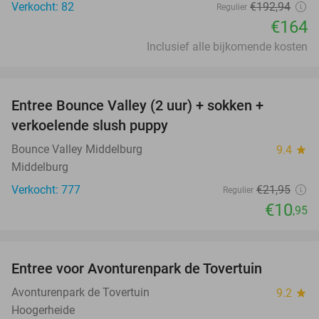
Verkocht: 82
€192
,94
Regulier
€164
Inclusief alle bijkomende kosten
favorite_border
Entree Bounce Valley (2 uur) + sokken +
50%
verkoelende slush puppy
Bounce Valley Middelburg
9.4
star
Middelburg
Verkocht: 777
€21
,95
Regulier
€10
,95
favorite_border
Entree voor Avonturenpark de Tovertuin
34%
Avonturenpark de Tovertuin
9.2
star
Hoogerheide