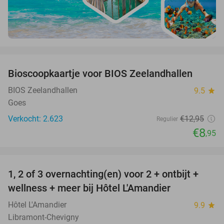
favorite_border
Bioscoopkaartje voor BIOS Zeelandhallen
31%
BIOS Zeelandhallen
9.5
star
Goes
Verkocht: 2.623
€12
,95
Regulier
€8
,95
favorite_border
1, 2 of 3 overnachting(en) voor 2 + ontbijt +
32%
NEW
wellness + meer bij Hôtel L'Amandier
TODAY
Hôtel L'Amandier
9.9
star
Libramont-Chevigny