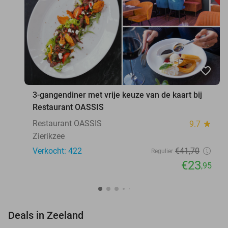
favorite_border
3-gangendiner met vrije keuze van de kaart bij
Restaurant OASSIS
Restaurant OASSIS
9.7
star
Zierikzee
Verkocht: 422
€41
,70
Regulier
€23
,95
favorite_border
Deals in Zeeland