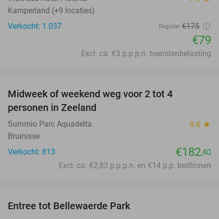
Kamperland (+9 locaties)
Verkocht: 1.037
€175
Regulier
€79
Excl. ca. €3 p.p.p.n. toeristenbelasting
favorite_border
Midweek of weekend weg voor 2 tot 4
personen in Zeeland
Summio Parc Aquadelta
8.6
star
Bruinisse
€182
Verkocht: 813
,40
Excl. ca. €2,83 p.p.p.n. en €14 p.p. bedlinnen
favorite_border
Entree tot Bellewaerde Park
38%