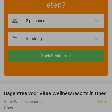
eten?
Zoek Restaurant
favorite_border
Dagentree voor Vitae Wellnessresorts in Goes
49%
Vitae Wellnessresorts
9.6
star
Goes