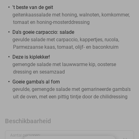
't beste van de geit
geitenkaassalade met honing, walnoten, komkommer,
tomaat en honing-mosterddressing
Da's goeie carpaccio: salade
gevulde salade met carpaccio, kappertjes, rucola,
Parmezaanse kaas, tomaat, olijf- en baconkruim
Deze is kiplekker!
gemengde salade met lauwwarme kip, oosterse
dressing en sesamzaad
Goeie gamba's al forn
gevulde, gemengde salade met gemarineerde gamba's
uit de oven, met een pittig tintje door de chilidressing
Beschikbaarheid
Aantal personen: