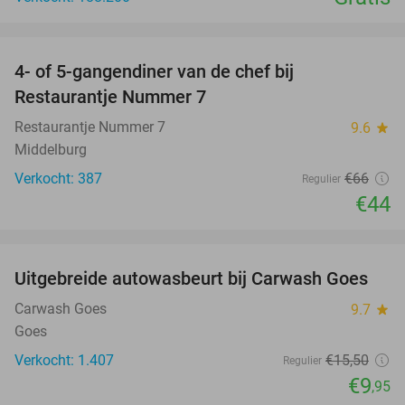
favorite_border
4- of 5-gangendiner van de chef bij
33%
Restaurantje Nummer 7
Restaurantje Nummer 7
9.6
star
Middelburg
Verkocht: 387
€66
Regulier
€44
favorite_border
Uitgebreide autowasbeurt bij Carwash Goes
36%
Carwash Goes
9.7
star
Goes
Verkocht: 1.407
€15
,50
Regulier
€9
,95