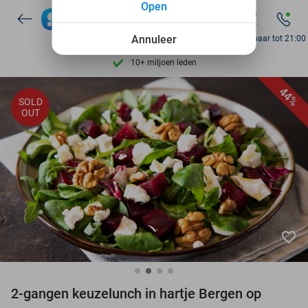
Open
7 dagen per week beschikbaar
Annuleer
Bereikbaar tot 21:00
10+ miljoen leden
9,4
op basis van
206.305 reviews
44%
SOLD
Ontdek 15.000+ deals
OUT
7 dagen per week beschikbaar
10+ miljoen leden
favorite_border
2-gangen keuzelunch in hartje Bergen op