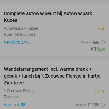
favorite_border
Complete autowasbeurt bij Autowaspark
38%
Kuzee
Autowaspark Kuzee
9.5
star
Goes (+2 locaties)
Verkocht: 2.996
€25
Regulier
€15
,50
favorite_border
Wandelarrangement incl. warme drank +
39%
gebak + lunch bij 't Zeeuwse Flensje in hartje
Zierikzee
‘t Zeeuwse Flensje
9.9
star
Zierikzee
Verkocht: 98
€17
,85
Regulier