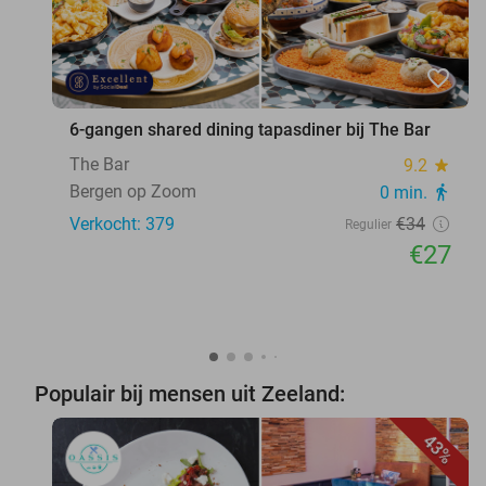
favorite_border
6-gangen shared dining tapasdiner bij The Bar
The Bar
9.2
star
Bergen op Zoom
0 min.
directions_walk
Verkocht: 379
€34
Regulier
€27
Populair bij mensen uit Zeeland:
43%