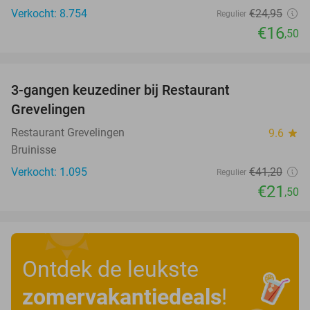
Verkocht: 8.754
€24
,95
Regulier
€16
,50
favorite_border
3-gangen keuzediner bij Restaurant
48%
Grevelingen
Restaurant Grevelingen
9.6
star
Bruinisse
Verkocht: 1.095
€41
,20
Regulier
€21
,50
Ontdek de leukste
zomervakantiedeals
!