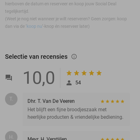
hierboven de datum en reserveer en koop jouw Social Deal
tegelijkertijd.
(Weet je nog niet wanneer je wilt reserveren? Geen zorgen: koop
dan via de ‘
koop nu
’-knop én reserveer later)
Selectie van recensies
info_outlined
10,0
54
T.
Dhr. T. Van De Veeren
Het blijft een fijne broodjeszaak met
heerlijke producten & vriendelijke bediening.
H.
Mevr. H. Verstijlen