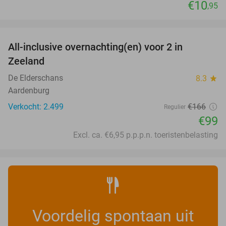
€10
,95
favorite_border
All-inclusive overnachting(en) voor 2 in
40%
Zeeland
De Elderschans
8.3
star
Aardenburg
Verkocht: 2.499
€166
Regulier
€99
Excl. ca. €6,95 p.p.p.n. toeristenbelasting
Voordelig spontaan uit