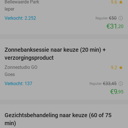
Bellewaerde Park
9.6
star
Ieper
Verkocht: 2.252
€50
Regulier
€31
,20
favorite_border
Zonnebanksessie naar keuze (20 min) +
70%
verzorgingsproduct
Zonnestudio GO
9.2
star
Goes
Verkocht: 137
€33
,45
Regulier
€9
,95
favorite_border
Gezichtsbehandeling naar keuze (60 of 75
52%
min)