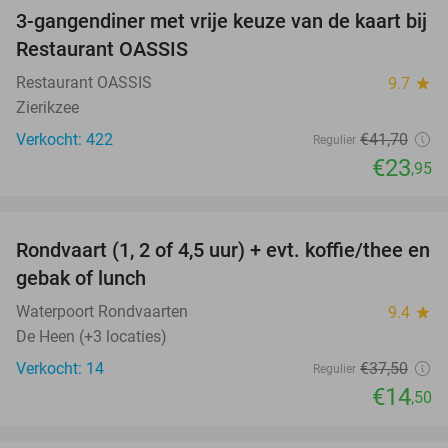
3-gangendiner met vrije keuze van de kaart bij
43%
Restaurant OASSIS
Restaurant OASSIS
9.7
star
Zierikzee
Verkocht: 422
€41
,70
Regulier
€23
,95
favorite_border
Rondvaart (1, 2 of 4,5 uur) + evt. koffie/thee en
61%
NEW
gebak of lunch
TODAY
Waterpoort Rondvaarten
9.4
star
De Heen (+3 locaties)
Verkocht: 14
€37
,50
Regulier
€14
,50