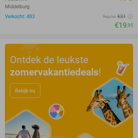
Middelburg
Verkocht: 483
€31
Regulier
€19
,95
Ontdek de leukste
zomervakantiedeals
!
Bekijk nu