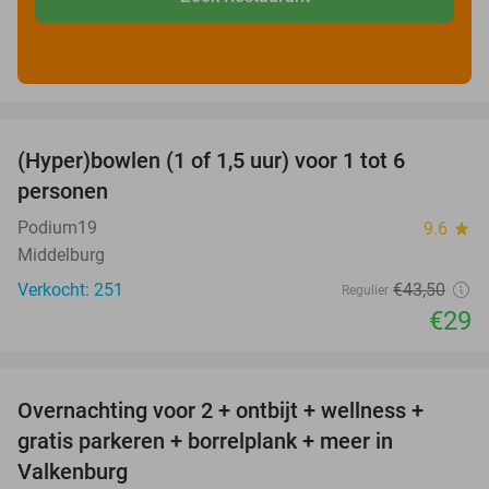
favorite_border
(Hyper)bowlen (1 of 1,5 uur) voor 1 tot 6
33%
personen
Podium19
9.6
star
Middelburg
Verkocht: 251
€43
,50
Regulier
€29
favorite_border
Overnachting voor 2 + ontbijt + wellness +
33%
gratis parkeren + borrelplank + meer in
Valkenburg