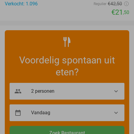
Verkocht: 1.096
€42
,50
Regulier
€21
,50
Voordelig spontaan uit
eten?
Zoek Restaurant