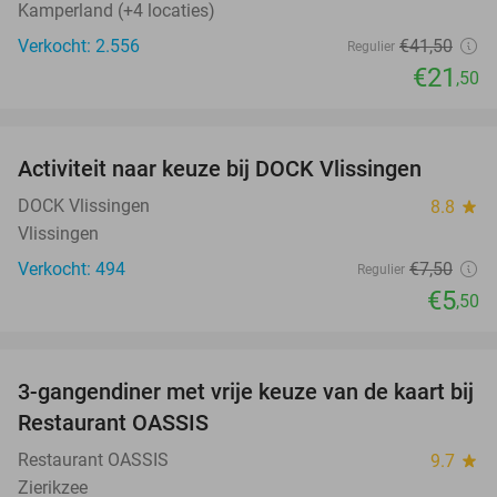
Kamperland (+4 locaties)
Verkocht: 2.556
€41
,50
Regulier
€21
,50
favorite_border
Activiteit naar keuze bij DOCK Vlissingen
27%
DOCK Vlissingen
8.8
star
Vlissingen
Verkocht: 494
€7
,50
Regulier
€5
,50
favorite_border
3-gangendiner met vrije keuze van de kaart bij
43%
Restaurant OASSIS
Restaurant OASSIS
9.7
star
Zierikzee