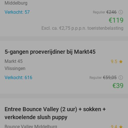
Middelburg
Verkocht: 57
€246
Regulier
€119
Excl. ca. €2,75 p.p.p.n. toeristenbelasting
favorite_border
5-gangen proeverijdiner bij Markt45
34%
Markt 45
9.5
star
Vlissingen
Verkocht: 616
€59
,05
Regulier
€39
favorite_border
Entree Bounce Valley (2 uur) + sokken +
50%
verkoelende slush puppy
Bounce Valley Middelburg
9.4
star