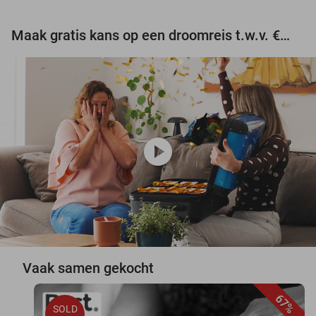
Maak gratis kans op een droomreis t.w.v. €3.000!
play_circle
Vaak samen gekocht
67%
SOLD