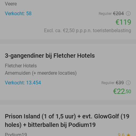
Veere
Verkocht: 58
€204
Regulier
€119
Excl. ca. €2,50 p.p.p.n. toeristenbelasting
favorite_border
3-gangendiner bij Fletcher Hotels
42%
Fletcher Hotels
Arnemuiden (+ meerdere locaties)
Verkocht: 13.454
€39
Regulier
€22
,50
favorite_border
Prison Island (1 of 1,5 uur) + evt. GlowGolf (19
36%
holes) + bitterballen bij Podium19
Podium19
9.6
star