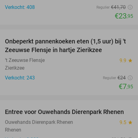
Verkocht: 408
€41
,70
Regulier
€23
,95
favorite_border
Onbeperkt pannenkoeken eten (1,5 uur) bij 't
67%
Zeeuwse Flensje in hartje Zierikzee
‘t Zeeuwse Flensje
9.9
star
Zierikzee
Verkocht: 243
€24
Regulier
€7
,95
favorite_border
Entree voor Ouwehands Dierenpark Rhenen
19%
Ouwehands Dierenpark Rhenen
9.5
star
Rhenen