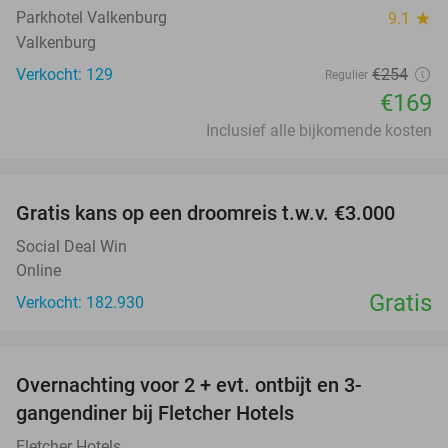
Parkhotel Valkenburg
9.1
star
Valkenburg
Verkocht: 129
€254
Regulier
€169
Inclusief alle bijkomende kosten
favorite_border
Gratis kans op een droomreis t.w.v. €3.000
Social Deal Win
Online
Gratis
Verkocht: 182.930
favorite_border
Overnachting voor 2 + evt. ontbijt en 3-
gangendiner bij Fletcher Hotels
Fletcher Hotels