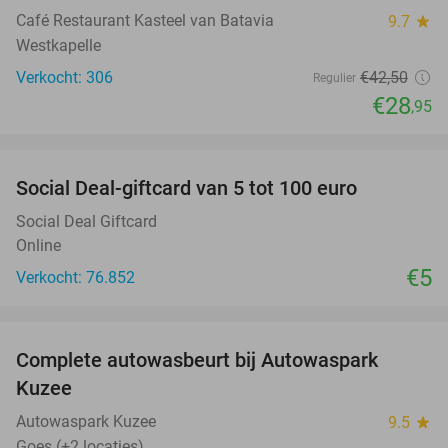
Café Restaurant Kasteel van Batavia
9.7
star
Westkapelle
Verkocht: 306
€42
,50
Regulier
€28
,95
favorite_border
Social Deal-giftcard van 5 tot 100 euro
Social Deal Giftcard
Online
€5
Verkocht: 76.852
favorite_border
Complete autowasbeurt bij Autowaspark
38%
Kuzee
Autowaspark Kuzee
9.5
star
Goes (+2 locaties)