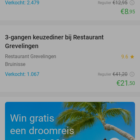
Verkocht: 2.479
€12
,95
Regulier
€8
,95
favorite_border
3-gangen keuzediner bij Restaurant
48%
Grevelingen
Restaurant Grevelingen
9.6
star
Bruinisse
Verkocht: 1.067
€41
,20
Regulier
€21
,50
Win gratis
een droomreis