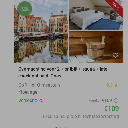
36%
favorite_border
Overnachting voor 2 + ontbijt + sauna + late
check-out nabij Goes
Op 't Hof Olmenstein
9.3
star
Kloetinge
Verkocht: 25
€169
Regulier
€109
Excl. ca. €2 p.p.p.n. toeristenbelasting