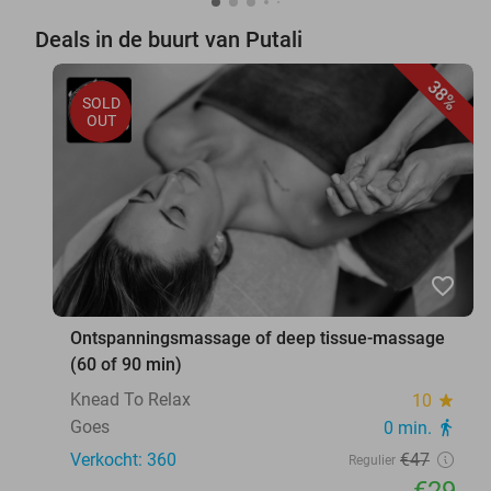
Deals in de buurt van Putali
38%
SOLD
OUT
favorite_border
Ontspanningsmassage of deep tissue-massage
(60 of 90 min)
Knead To Relax
10
star
Goes
0 min.
directions_walk
Verkocht: 360
€47
Regulier
€29