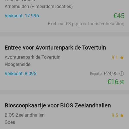
Arnemuiden (+ meerdere locaties)
€45
Verkocht: 17.996
Excl. ca. €3 p.p.p.n. toeristenbelasting
favorite_border
Entree voor Avonturenpark de Tovertuin
34%
Avonturenpark de Tovertuin
9.1
star
Hoogerheide
Verkocht: 8.095
€24
,95
Regulier
€16
,50
favorite_border
Bioscoopkaartje voor BIOS Zeelandhallen
31%
BIOS Zeelandhallen
9.5
star
Goes