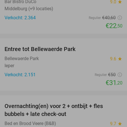
Bar Bistro DuCo
9.0
star
Middelburg (+9 locaties)
Verkocht: 2.364
€40
,60
Regulier
€22
,50
favorite_border
Entree tot Bellewaerde Park
38%
Bellewaerde Park
9.6
star
Ieper
Verkocht: 2.151
€50
Regulier
€31
,20
favorite_border
Overnachting(en) voor 2 + ontbijt + fles
42%
bubbels + late check-out
Bed en Brood Veere (B&B)
9.7
star