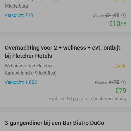
Middelburg
Verkocht: 713
€21
,95
Regulier
€10
,95
favorite_border
Overnachting voor 2 + wellness + evt. ontbijt
55%
bij Fletcher Hotels
Wellness-Hotel Fletcher
7.4
star
Kamperland (+9 locaties)
Verkocht: 1.003
€175
Regulier
€79
Excl. ca. €3 p.p.p.n. toeristenbelasting
favorite_border
3-gangendiner bij een Bar Bistro DuCo
45%