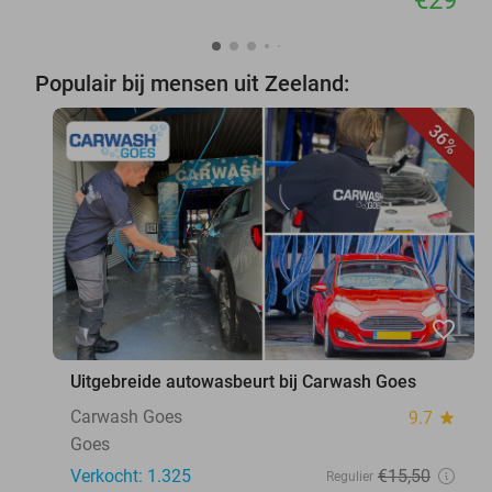
Populair bij mensen uit Zeeland:
36%
favorite_border
Uitgebreide autowasbeurt bij Carwash Goes
Carwash Goes
9.7
star
Goes
Verkocht: 1.325
€15
,50
Regulier