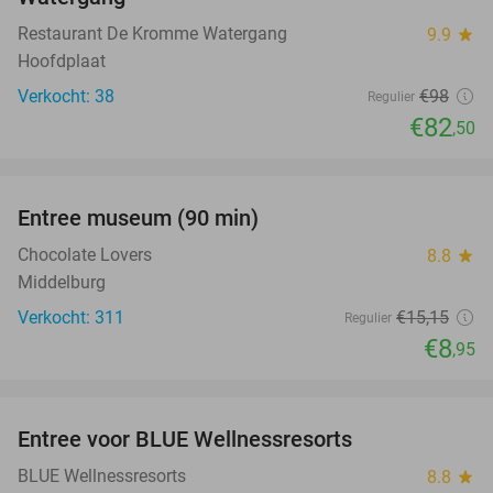
Restaurant De Kromme Watergang
9.9
star
Hoofdplaat
Verkocht: 38
€98
Regulier
€82
,50
favorite_border
Entree museum (90 min)
41%
Chocolate Lovers
8.8
star
Middelburg
Verkocht: 311
€15
,15
Regulier
€8
,95
favorite_border
Entree voor BLUE Wellnessresorts
48%
BLUE Wellnessresorts
8.8
star