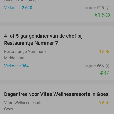
Verkocht: 2.640
€25
Regulier
€15
,50
favorite_border
4- of 5-gangendiner van de chef bij
33%
Restaurantje Nummer 7
Restaurantje Nummer 7
9.6
star
Middelburg
Verkocht: 364
€66
Regulier
€44
favorite_border
Dagentree voor Vitae Wellnessresorts in Goes
49%
Vitae Wellnessresorts
9.6
star
Goes