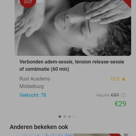
OUT
Verbonden adem-sessie, tension release-sessie
of combinatie (60 min)
Rust Academy
10.0
star
Middelburg
Verkocht: 78
€89
Regulier
€29
Anderen bekeken ook