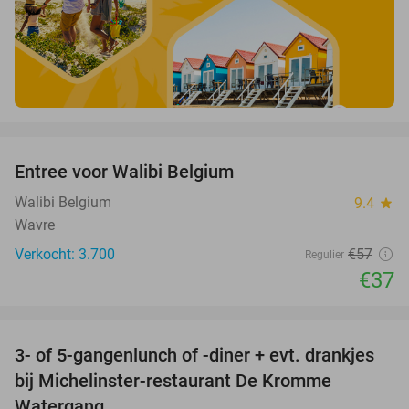
favorite_border
Entree voor Walibi Belgium
35%
Walibi Belgium
9.4
star
Wavre
Verkocht: 3.700
€57
Regulier
€37
favorite_border
3- of 5-gangenlunch of -diner + evt. drankjes
16%
bij Michelinster-restaurant De Kromme
Watergang