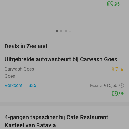
€9
,95
favorite_border
Deals in Zeeland
Uitgebreide autowasbeurt bij Carwash Goes
36%
Carwash Goes
9.7
star
Goes
Verkocht: 1.325
€15
,50
Regulier
€9
,95
favorite_border
4-gangen tapasdiner bij Café Restaurant
32%
Kasteel van Batavia