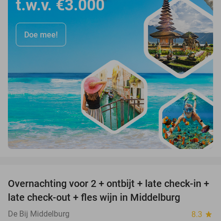
t.w.v. €3.000
Doe mee!
favorite_border
Overnachting voor 2 + ontbijt + late check-in +
52%
late check-out + fles wijn in Middelburg
De Bij Middelburg
8.3
star