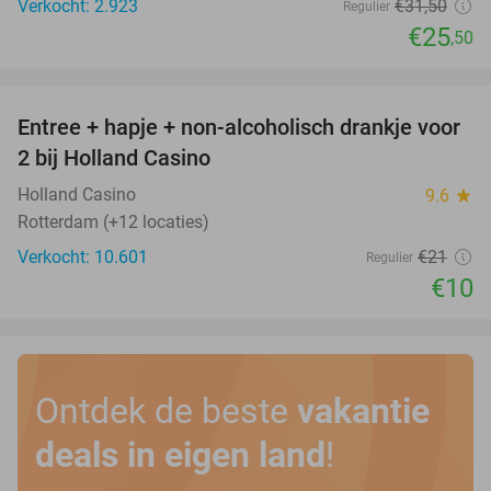
Verkocht: 2.923
€31
,50
Regulier
€25
,50
favorite_border
Entree + hapje + non-alcoholisch drankje voor
52%
2 bij Holland Casino
Holland Casino
9.6
star
Rotterdam (+12 locaties)
Verkocht: 10.601
€21
Regulier
€10
Ontdek de beste
vakantie
deals in eigen land
!