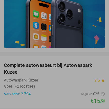
favorite_border
Complete autowasbeurt bij Autowaspark
38%
Kuzee
Autowaspark Kuzee
9.5
star
Goes (+2 locaties)
Verkocht: 2.794
€25
Regulier
€15
,50
favorite_border