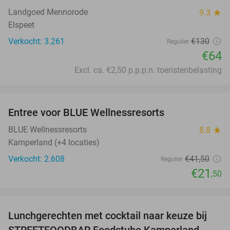
Landgoed Mennorode
9.3
star
Elspeet
Verkocht: 3.261
€130
Regulier
€64
Excl. ca. €2,50 p.p.p.n. toeristenbelasting
favorite_border
Entree voor BLUE Wellnessresorts
48%
BLUE Wellnessresorts
8.8
star
Kamperland (+4 locaties)
Verkocht: 2.608
€41
,50
Regulier
€21
,50
favorite_border
Lunchgerechten met cocktail naar keuze bij
41%