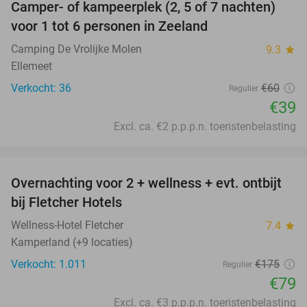
Camper- of kampeerplek (2, 5 of 7 nachten)
35%
voor 1 tot 6 personen in Zeeland
Camping De Vrolijke Molen
9.3
star
Ellemeet
Verkocht: 36
€60
Regulier
€39
Excl. ca. €2 p.p.p.n. toeristenbelasting
favorite_border
Overnachting voor 2 + wellness + evt. ontbijt
55%
bij Fletcher Hotels
Wellness-Hotel Fletcher
7.4
star
Kamperland (+9 locaties)
Verkocht: 1.011
€175
Regulier
€79
Excl. ca. €3 p.p.p.n. toeristenbelasting