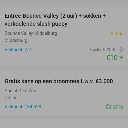
favorite_border
Entree Bounce Valley (2 uur) + sokken +
50%
verkoelende slush puppy
Bounce Valley Middelburg
9.4
star
Middelburg
Verkocht: 751
€21
,95
Regulier
€10
,95
favorite_border
Gratis kans op een droomreis t.w.v. €3.000
Social Deal Win
Online
Gratis
Verkocht: 184.528
favorite_border