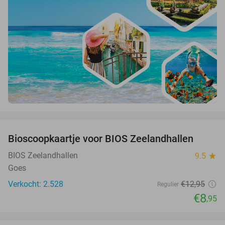
favorite_border
Bioscoopkaartje voor BIOS Zeelandhallen
31%
BIOS Zeelandhallen
9.5
star
Goes
Verkocht: 2.528
€12
,95
Regulier
€8
,95
favorite_border