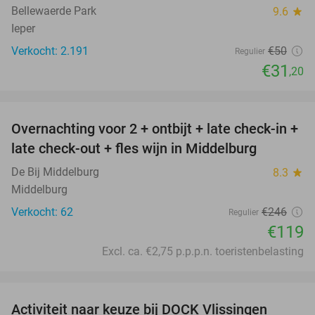
Bellewaerde Park
9.6
star
Ieper
Verkocht: 2.191
€50
Regulier
€31
,20
favorite_border
Overnachting voor 2 + ontbijt + late check-in +
52%
late check-out + fles wijn in Middelburg
De Bij Middelburg
8.3
star
Middelburg
Verkocht: 62
€246
Regulier
€119
Excl. ca. €2,75 p.p.p.n. toeristenbelasting
favorite_border
Activiteit naar keuze bij DOCK Vlissingen
27%