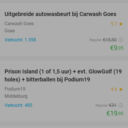
Uitgebreide autowasbeurt bij Carwash Goes
36%
Carwash Goes
9.7
star
Goes
Verkocht: 1.358
€15
,50
Regulier
€9
,95
favorite_border
Prison Island (1 of 1,5 uur) + evt. GlowGolf (19
36%
holes) + bitterballen bij Podium19
Podium19
9.6
star
Middelburg
Verkocht: 485
€31
Regulier
€19
,95