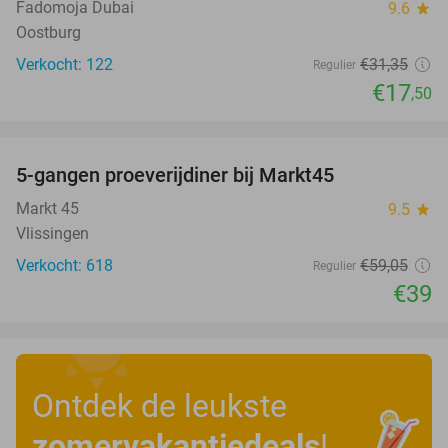
Fadomoja Dubai
9.6
star
Oostburg
Verkocht: 122
€31
,35
Regulier
€17
,50
favorite_border
5-gangen proeverijdiner bij Markt45
34%
Markt 45
9.5
star
Vlissingen
Verkocht: 618
€59
,05
Regulier
€39
Ontdek de leukste
zomervakantiedeals
!