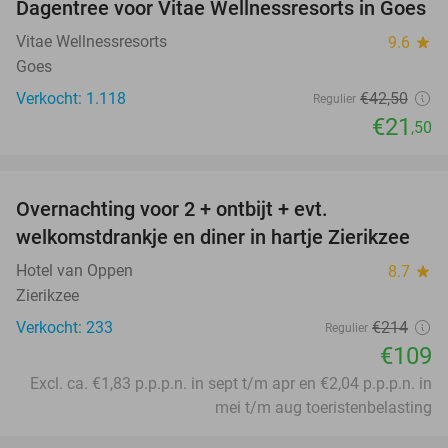
Dagentree voor Vitae Wellnessresorts in Goes
49%
Vitae Wellnessresorts
9.6
star
Goes
Verkocht: 1.118
€42
,50
Regulier
€21
,50
favorite_border
Overnachting voor 2 + ontbijt + evt.
49%
welkomstdrankje en diner in hartje Zierikzee
Hotel van Oppen
8.7
star
Zierikzee
Verkocht: 233
€214
Regulier
€109
Excl. ca. €1,83 p.p.p.n. in sept t/m apr en €2,04 p.p.p.n. in
mei t/m aug toeristenbelasting
favorite_border