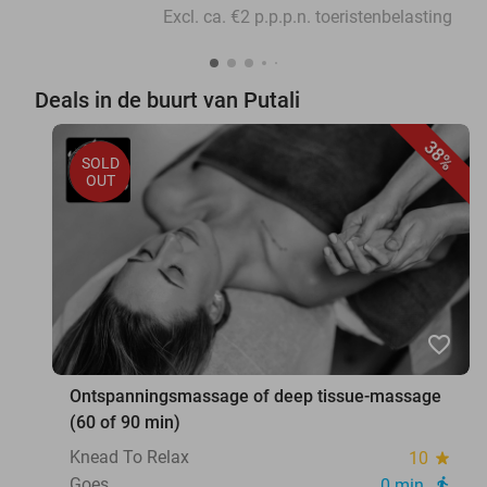
Excl. ca. €2 p.p.p.n. toeristenbelasting
Deals in de buurt van Putali
38%
SOLD
OUT
favorite_border
Ontspanningsmassage of deep tissue-massage
(60 of 90 min)
Knead To Relax
10
star
Goes
0 min.
directions_walk