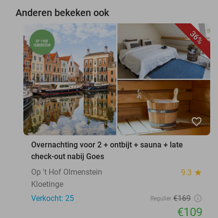
Anderen bekeken ook
36%
favorite_border
Overnachting voor 2 + ontbijt + sauna + late
check-out nabij Goes
Op 't Hof Olmenstein
9.3
star
Kloetinge
Verkocht: 25
€169
Regulier
€109