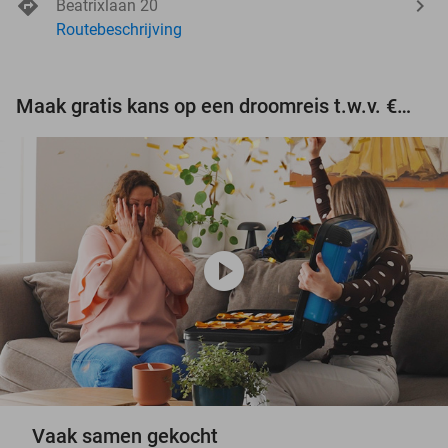
Beatrixlaan 20
Routebeschrijving
Maak gratis kans op een droomreis t.w.v. €3.000!
play_circle
Vaak samen gekocht