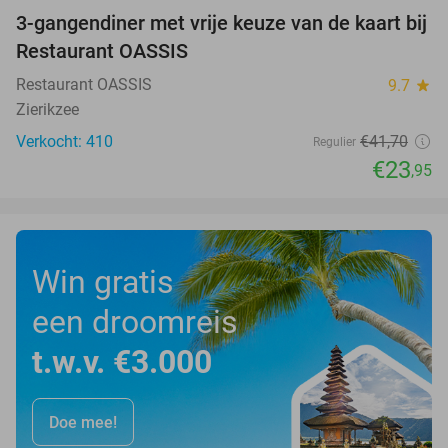
3-gangendiner met vrije keuze van de kaart bij
43%
Restaurant OASSIS
Restaurant OASSIS
9.7
star
Zierikzee
Verkocht: 410
€41
,70
Regulier
€23
,95
Win gratis
een droomreis
t.w.v. €3.000
Doe mee!