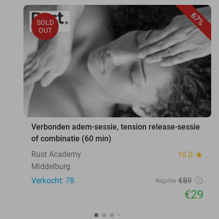
67%
SOLD
OUT
Verbonden adem-sessie, tension release-sessie
of combinatie (60 min)
Rust Academy
10.0
star
Middelburg
Verkocht: 78
€89
Regulier
€29