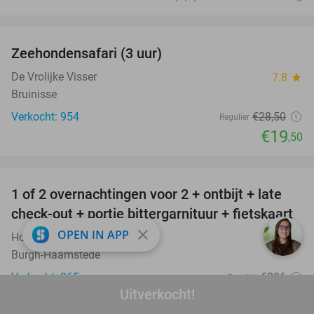
favorite_border
Zeehondensafari (3 uur)
32%
De Vrolijke Visser
7.8
star
Bruinisse
Verkocht: 954
€28
,50
Regulier
€19
,50
favorite_border
1 of 2 overnachtingen voor 2 + ontbijt + late
59%
check-out + portie bittergarnituur + fietskaart
close
OPEN IN APP
Hotel Bom
9.5
star
Burgh-Haamstede
Verkocht: 265
€206
Regulier
Uitverkocht!
€85