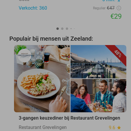
Verkocht: 360
€47
Regulier
€29
Populair bij mensen uit Zeeland:
48%
favorite_border
3-gangen keuzediner bij Restaurant Grevelingen
Restaurant Grevelingen
9.6
star