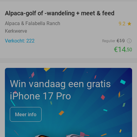
Alpaca-golf of -wandeling + meet & feed
24%
Alpaca & Falabella Ranch
9.2
star
Kerkwerve
Verkocht: 222
€19
Regulier
€14
,50
Win vandaag een gratis
iPhone 17 Pro
Meer info