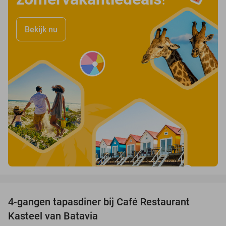
Bekijk nu
favorite_border
4-gangen tapasdiner bij Café Restaurant
32%
Kasteel van Batavia