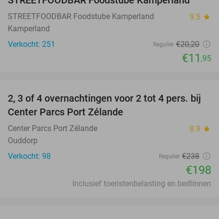
STREETFOODBAR Foodstube Kamperland
STREETFOODBAR Foodstube Kamperland
9.5
star
Kamperland
Verkocht: 251
€20
,20
Regulier
€11
,95
favorite_border
2, 3 of 4 overnachtingen voor 2 tot 4 pers. bij
17%
Center Parcs Port Zélande
Center Parcs Port Zélande
8.9
star
Ouddorp
Verkocht: 98
€238
Regulier
€198
Inclusief toeristenbelasting en bedlinnen
favorite_border