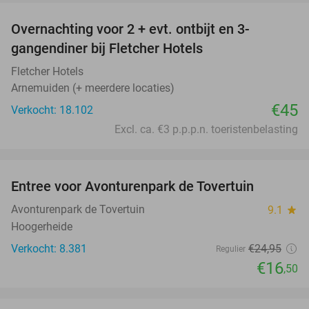
Overnachting voor 2 + evt. ontbijt en 3-
gangendiner bij Fletcher Hotels
Fletcher Hotels
Arnemuiden (+ meerdere locaties)
€45
Verkocht: 18.102
Excl. ca. €3 p.p.p.n. toeristenbelasting
favorite_border
Entree voor Avonturenpark de Tovertuin
34%
Avonturenpark de Tovertuin
9.1
star
Hoogerheide
Verkocht: 8.381
€24
,95
Regulier
€16
,50
favorite_border