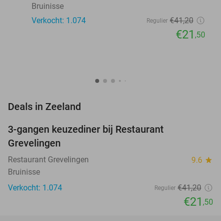
Bruinisse
Verkocht: 1.074
€41
,20
Regulier
€21
,50
favorite_border
Deals in Zeeland
3-gangen keuzediner bij Restaurant
48%
Grevelingen
Restaurant Grevelingen
9.6
star
Bruinisse
Verkocht: 1.074
€41
,20
Regulier
€21
,50
favorite_border