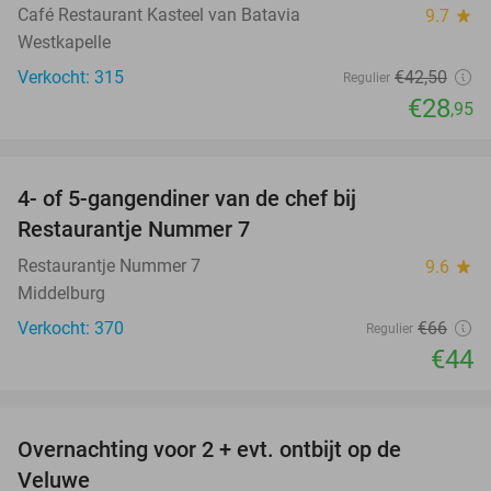
Café Restaurant Kasteel van Batavia
9.7
star
Westkapelle
Verkocht: 315
€42
,50
Regulier
€28
,95
favorite_border
4- of 5-gangendiner van de chef bij
33%
Restaurantje Nummer 7
Restaurantje Nummer 7
9.6
star
Middelburg
Verkocht: 370
€66
Regulier
€44
favorite_border
Overnachting voor 2 + evt. ontbijt op de
51%
Veluwe