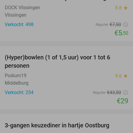
DOCK Vlissingen
8.8
star
Vlissingen
Verkocht: 498
€7
,50
Regulier
€5
,50
favorite_border
(Hyper)bowlen (1 of 1,5 uur) voor 1 tot 6
33%
personen
Podium19
9.6
star
Middelburg
Verkocht: 254
€43
,50
Regulier
€29
favorite_border
3-gangen keuzediner in hartje Oostburg
44%