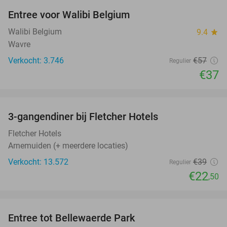
Entree voor Walibi Belgium
35%
Walibi Belgium
9.4
star
Wavre
Verkocht: 3.746
€57
Regulier
€37
favorite_border
3-gangendiner bij Fletcher Hotels
42%
Fletcher Hotels
Arnemuiden (+ meerdere locaties)
Verkocht: 13.572
€39
Regulier
€22
,50
favorite_border
Entree tot Bellewaerde Park
38%