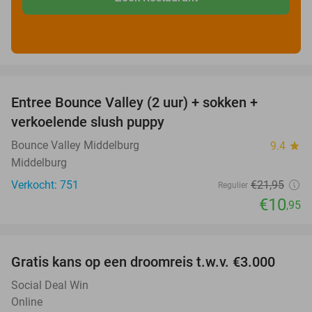
favorite_border
Entree Bounce Valley (2 uur) + sokken +
50%
verkoelende slush puppy
Bounce Valley Middelburg
9.4
star
Middelburg
Verkocht: 751
€21
,95
Regulier
€10
,95
favorite_border
Gratis kans op een droomreis t.w.v. €3.000
Social Deal Win
Online