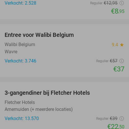
Verkocht: 2.528
€12
,95
Regulier
€8
,95
favorite_border
Entree voor Walibi Belgium
35%
Walibi Belgium
9.4
star
Wavre
Verkocht: 3.746
€57
Regulier
€37
favorite_border
3-gangendiner bij Fletcher Hotels
42%
Fletcher Hotels
Arnemuiden (+ meerdere locaties)
Verkocht: 13.570
€39
Regulier
€22
,50