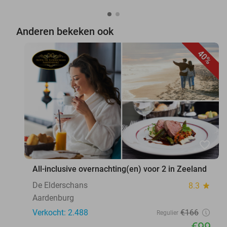
Anderen bekeken ook
40%
favorite_border
All-inclusive overnachting(en) voor 2 in Zeeland
De Elderschans
8.3
star
Aardenburg
Verkocht: 2.488
€166
Regulier