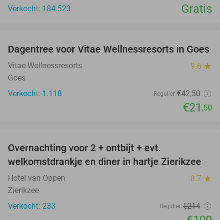
Gratis
Verkocht: 184.523
favorite_border
Dagentree voor Vitae Wellnessresorts in Goes
49%
Vitae Wellnessresorts
9.6
star
Goes
Verkocht: 1.118
€42
,50
Regulier
€21
,50
favorite_border
Overnachting voor 2 + ontbijt + evt.
49%
welkomstdrankje en diner in hartje Zierikzee
Hotel van Oppen
8.7
star
Zierikzee
Verkocht: 233
€214
Regulier