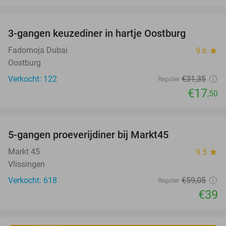
favorite_border
3-gangen keuzediner in hartje Oostburg
44%
Fadomoja Dubai
9.6
star
Oostburg
Verkocht: 122
€31
,35
Regulier
€17
,50
favorite_border
5-gangen proeverijdiner bij Markt45
34%
Markt 45
9.5
star
Vlissingen
Verkocht: 618
€59
,05
Regulier
€39