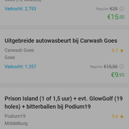
Verkocht: 2.793
€25
Regulier
€15
,50
favorite_border
Uitgebreide autowasbeurt bij Carwash Goes
36%
Carwash Goes
9.7
star
Goes
Verkocht: 1.357
€15
,50
Regulier
€9
,95
favorite_border
Prison Island (1 of 1,5 uur) + evt. GlowGolf (19
36%
holes) + bitterballen bij Podium19
Podium19
9.6
star
Middelburg