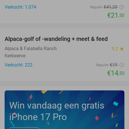
Verkocht: 1.074
€41
,20
Regulier
€21
,50
favorite_border
Alpaca-golf of -wandeling + meet & feed
24%
Alpaca & Falabella Ranch
9.2
star
Kerkwerve
Verkocht: 222
€19
Regulier
€14
,50
Win vandaag een gratis
iPhone 17 Pro