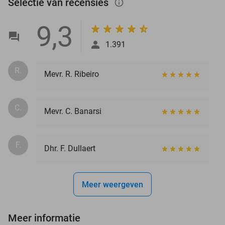
Selectie van recensies
info_outlined
9,3
1.391
R.
Mevr. R. Ribeiro
C.
Mevr. C. Banarsi
F.
Dhr. F. Dullaert
Meer weergeven
Meer informatie