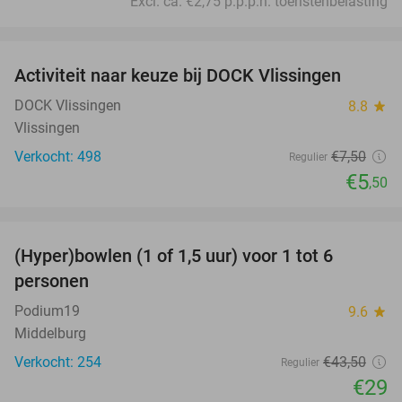
Excl. ca. €2,75 p.p.p.n. toeristenbelasting
favorite_border
Activiteit naar keuze bij DOCK Vlissingen
27%
DOCK Vlissingen
8.8
star
Vlissingen
Verkocht: 498
€7
,50
Regulier
€5
,50
favorite_border
(Hyper)bowlen (1 of 1,5 uur) voor 1 tot 6
33%
personen
Podium19
9.6
star
Middelburg
Verkocht: 254
€43
,50
Regulier
€29