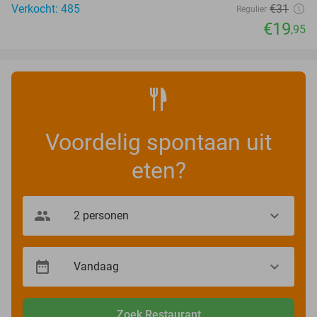
Verkocht: 485
€31
Regulier
€19
,95
Voordelig spontaan uit
eten?
Zoek Restaurant