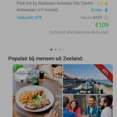
Park Inn by Radisson Antwerp City Centre
9.3
star
Antwerpen (+1 locatie)
0 min.
directions_walk
Verkocht: 679
€177
Regulier
€109
Inclusief alle bijkomende kosten
Populair bij mensen uit Zeeland:
48%