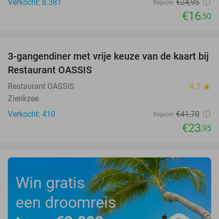
Verkocht: 8.381
€24
,95
Regulier
€16
,50
favorite_border
3-gangendiner met vrije keuze van de kaart bij
43%
Restaurant OASSIS
Restaurant OASSIS
9.7
star
Zierikzee
Verkocht: 410
€41
,70
Regulier
€23
,95
Win gratis
een droomreis