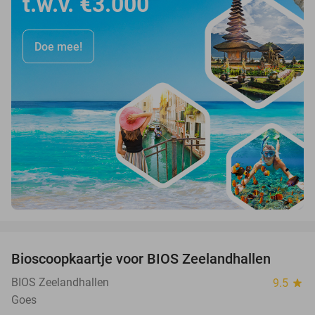
t.w.v. €3.000
Doe mee!
favorite_border
Bioscoopkaartje voor BIOS Zeelandhallen
31%
BIOS Zeelandhallen
9.5
star
Goes