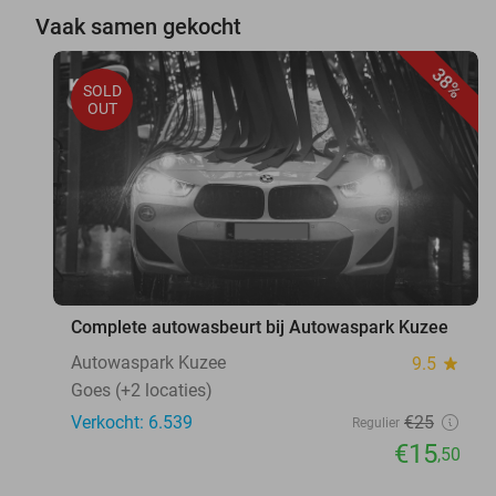
Vaak samen gekocht
38%
SOLD
OUT
Complete autowasbeurt bij Autowaspark Kuzee
Autowaspark Kuzee
9.5
star
Goes (+2 locaties)
Verkocht: 6.539
€25
Regulier
€15
,50