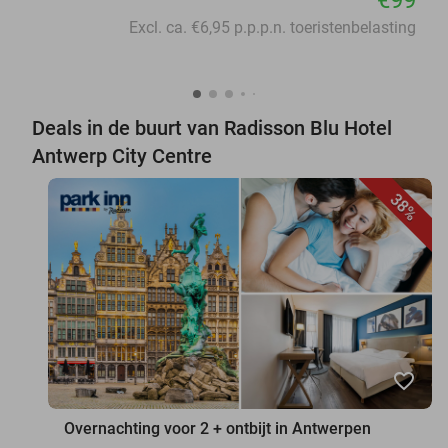
€99
Excl. ca. €6,95 p.p.p.n. toeristenbelasting
Deals in de buurt van Radisson Blu Hotel
Antwerp City Centre
38%
favorite_border
Overnachting voor 2 + ontbijt in Antwerpen