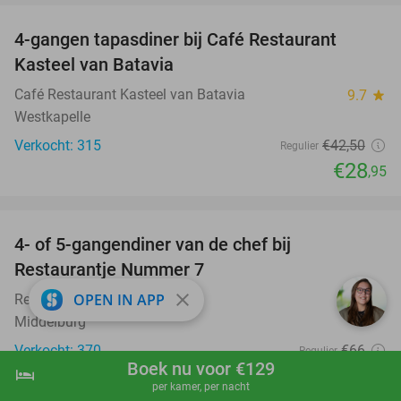
4-gangen tapasdiner bij Café Restaurant
32%
Kasteel van Batavia
Café Restaurant Kasteel van Batavia
9.7
star
Westkapelle
Verkocht: 315
€42
,50
Regulier
€28
,95
favorite_border
4- of 5-gangendiner van de chef bij
33%
Restaurantje Nummer 7
close
OPEN IN APP
Restaurantje Nummer 7
9.6
star
Middelburg
Verkocht: 370
€66
Regulier
Boek nu voor €129
€44
hotel
shopping_cart
Boek nu
navigate_next
per kamer, per nacht