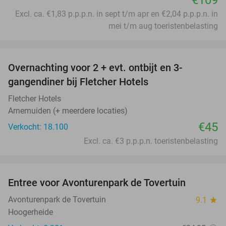
€109
Excl. ca. €1,83 p.p.p.n. in sept t/m apr en €2,04 p.p.p.n. in
mei t/m aug toeristenbelasting
favorite_border
Overnachting voor 2 + evt. ontbijt en 3-
gangendiner bij Fletcher Hotels
Fletcher Hotels
Arnemuiden (+ meerdere locaties)
€45
Verkocht: 18.100
Excl. ca. €3 p.p.p.n. toeristenbelasting
favorite_border
Entree voor Avonturenpark de Tovertuin
34%
Avonturenpark de Tovertuin
9.1
star
Hoogerheide