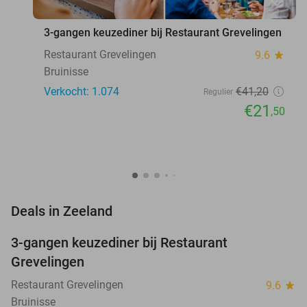
favorite_border
3-gangen keuzediner bij Restaurant Grevelingen
Restaurant Grevelingen
9.6
star
Bruinisse
Verkocht: 1.074
€41
,20
Regulier
€21
,50
favorite_border
Deals in Zeeland
3-gangen keuzediner bij Restaurant
48%
Grevelingen
Restaurant Grevelingen
9.6
star
Bruinisse