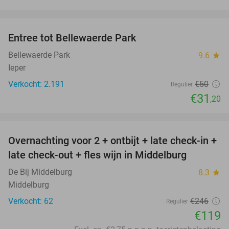
favorite_border
Entree tot Bellewaerde Park
38%
Bellewaerde Park
9.6
star
Ieper
Verkocht: 2.191
€50
Regulier
€31
,20
favorite_border
Overnachting voor 2 + ontbijt + late check-in +
52%
late check-out + fles wijn in Middelburg
De Bij Middelburg
8.3
star
Middelburg
Verkocht: 62
€246
Regulier
€119