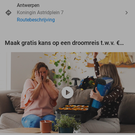
Antwerpen
Koningin Astridplein 7
Routebeschrijving
Maak gratis kans op een droomreis t.w.v. €3.000!
play_circle