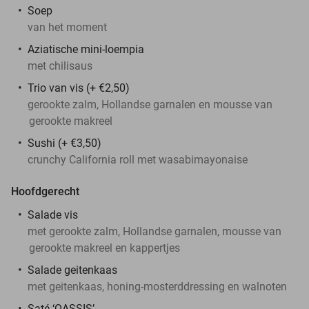
Soep
van het moment
Aziatische mini-loempia
met chilisaus
Trio van vis (+ €2,50)
gerookte zalm, Hollandse garnalen en mousse van
gerookte makreel
Sushi (+ €3,50)
crunchy California roll met wasabimayonaise
Hoofdgerecht
Salade vis
met gerookte zalm, Hollandse garnalen, mousse van
gerookte makreel en kappertjes
Salade geitenkaas
met geitenkaas, honing-mosterddressing en walnoten
Saté ‘OASSIS’