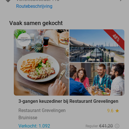
Routebeschrijving
Vaak samen gekocht
48%
favorite_border
3-gangen keuzediner bij Restaurant Grevelingen
Restaurant Grevelingen
9.6
star
Bruinisse
Verkocht: 1.092
€41
,20
Regulier