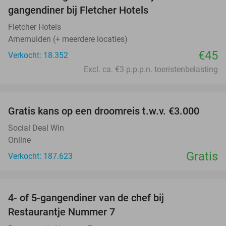
gangendiner bij Fletcher Hotels
Fletcher Hotels
Arnemuiden (+ meerdere locaties)
€45
Verkocht: 18.352
Excl. ca. €3 p.p.p.n. toeristenbelasting
favorite_border
Gratis kans op een droomreis t.w.v. €3.000
Social Deal Win
Online
Gratis
Verkocht: 187.623
favorite_border
4- of 5-gangendiner van de chef bij
33%
Restaurantje Nummer 7