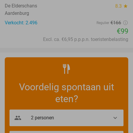
De Elderschans
8.3
star
Aardenburg
Verkocht: 2.496
€166
Regulier
€99
Excl. ca. €6,95 p.p.p.n. toeristenbelasting
Voordelig spontaan uit
eten?