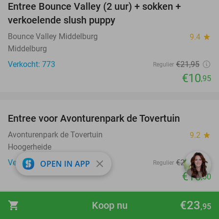
Entree Bounce Valley (2 uur) + sokken +
50%
verkoelende slush puppy
Bounce Valley Middelburg
9.4
star
Middelburg
Verkocht: 773
€21
,95
Regulier
€10
,95
favorite_border
Entree voor Avonturenpark de Tovertuin
34%
Avonturenpark de Tovertuin
9.2
star
Hoogerheide
close
Verkocht: 8.693
€24
,95
OPEN IN APP
Regulier
€16
,50
favorite_border
€23
shopping_cart
Koop nu
,95
3-gangen keuzediner bij Restaurant