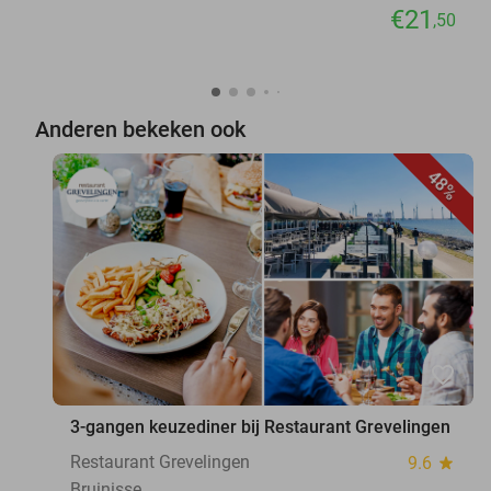
€21
,50
Anderen bekeken ook
48%
favorite_border
3-gangen keuzediner bij Restaurant Grevelingen
Restaurant Grevelingen
9.6
star
Bruinisse