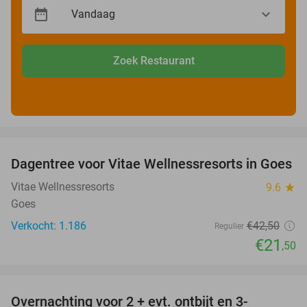
Zoek Restaurant
favorite_border
Dagentree voor Vitae Wellnessresorts in Goes
49%
Vitae Wellnessresorts
9.6
star
Goes
Verkocht: 1.186
€42
,50
Regulier
€21
,50
favorite_border
Overnachting voor 2 + evt. ontbijt en 3-