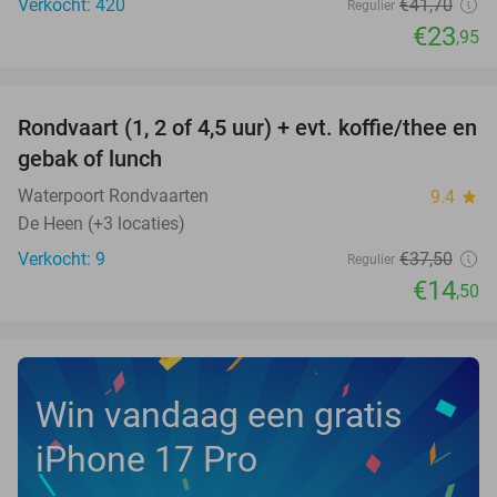
Verkocht: 420
€41
,70
Regulier
€23
,95
favorite_border
Rondvaart (1, 2 of 4,5 uur) + evt. koffie/thee en
61%
NEW
gebak of lunch
TODAY
Waterpoort Rondvaarten
9.4
star
De Heen (+3 locaties)
Verkocht: 9
€37
,50
Regulier
€14
,50
Win vandaag een gratis
iPhone 17 Pro