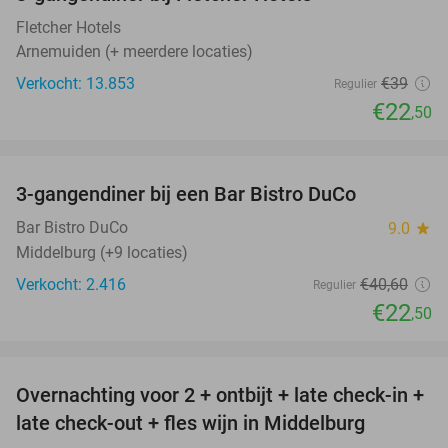
42%
Fletcher Hotels
Arnemuiden (+ meerdere locaties)
Verkocht: 13.853
€39
Regulier
€22
,50
favorite_border
3-gangendiner bij een Bar Bistro DuCo
45%
Bar Bistro DuCo
9.0
star
Middelburg (+9 locaties)
Verkocht: 2.416
€40
,60
Regulier
€22
,50
favorite_border
Overnachting voor 2 + ontbijt + late check-in +
52%
late check-out + fles wijn in Middelburg