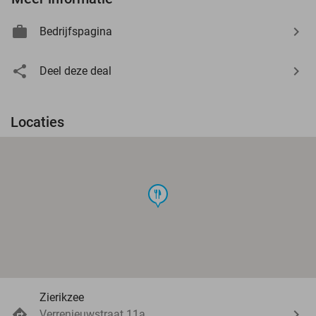
Bedrijfspagina
Deel deze deal
Locaties
food
Zierikzee
Verrenieuwstraat 11a