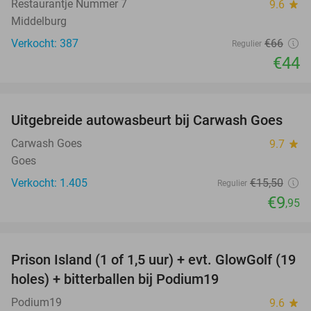
Restaurantje Nummer 7
9.6
star
Middelburg
Verkocht: 387
€66
Regulier
€44
favorite_border
Uitgebreide autowasbeurt bij Carwash Goes
36%
Carwash Goes
9.7
star
Goes
Verkocht: 1.405
€15
,50
Regulier
€9
,95
favorite_border
Prison Island (1 of 1,5 uur) + evt. GlowGolf (19
36%
holes) + bitterballen bij Podium19
Podium19
9.6
star