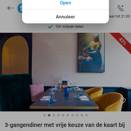
Open
7 dagen per week beschikbaar
Annuleer
Bereikbaar tot 21:00
10+ miljoen leden
9,4
op basis van
206.274 reviews
Ontdek 15.000+ deals
43%
7 dagen per week beschikbaar
10+ miljoen leden
favorite_border
3-gangendiner met vrije keuze van de kaart bij