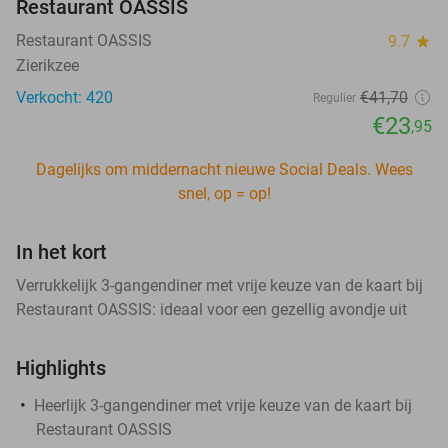
Restaurant OASSIS
Restaurant OASSIS
9.7
star
Zierikzee
Verkocht: 420
€41
,70
Regulier
€23
,95
Dagelijks om middernacht nieuwe Social Deals. Wees
snel, op = op!
In het kort
Verrukkelijk 3-gangendiner met vrije keuze van de kaart bij
Restaurant OASSIS: ideaal voor een gezellig avondje uit
Highlights
Heerlijk 3-gangendiner met vrije keuze van de kaart bij
Restaurant OASSIS