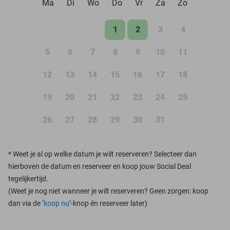
Ma
Di
Wo
Do
Vr
Za
Zo
1
2
3
4
5
6
7
8
9
10
11
12
13
14
15
16
17
18
19
20
21
22
23
24
25
26
27
28
29
30
31
*
Weet je al op welke datum je wilt reserveren? Selecteer dan
hierboven de datum en reserveer en koop jouw Social Deal
tegelijkertijd.
(Weet je nog niet wanneer je wilt reserveren? Geen zorgen: koop
dan via de ‘
koop nu
’-knop én reserveer later)