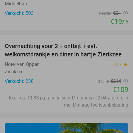
Middelburg
Verkocht: 503
€31
Regulier
€19
,95
favorite_border
Overnachting voor 2 + ontbijt + evt.
49%
welkomstdrankje en diner in hartje Zierikzee
Hotel van Oppen
8.7
star
Zierikzee
Verkocht: 238
€214
Regulier
€109
Excl. ca. €1,83 p.p.p.n. in sept t/m apr en €2,04 p.p.p.n. in
mei t/m aug toeristenbelasting