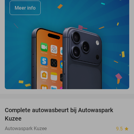
Meer info
favorite_border
Complete autowasbeurt bij Autowaspark
38%
Kuzee
Autowaspark Kuzee
9.5
star