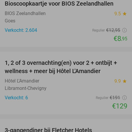
Bioscoopkaartje voor BIOS Zeelandhallen
31%
BIOS Zeelandhallen
9.5
star
Goes
Verkocht: 2.604
€12
,95
Regulier
€8
,95
favorite_border
1, 2 of 3 overnachting(en) voor 2 + ontbijt +
32%
NEW
wellness + meer bij Hôtel L'Amandier
TODAY
Hôtel L'Amandier
9.9
star
Libramont-Chevigny
Verkocht: 6
€191
Regulier
€129
favorite_border
3-gangendiner bij Fletcher Hotels