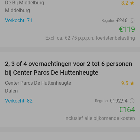
De Bij Middelburg
8.2
star
Middelburg
Verkocht: 71
€246
Regulier
€119
Excl. ca. €2,75 p.p.p.n. toeristenbelasting
favorite_border
2, 3 of 4 overnachtingen voor 2 tot 6 personen
15%
bij Center Parcs De Huttenheugte
Center Parcs De Huttenheugte
9.5
star
Dalen
Verkocht: 82
€192
,94
Regulier
€164
Inclusief alle bijkomende kosten
favorite_border