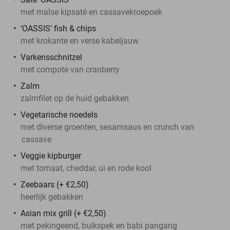
met malse kipsaté en cassavekroepoek
‘OASSIS’ fish & chips
met krokante en verse kabeljauw
Varkensschnitzel
met compote van cranberry
Zalm
zalmfilet op de huid gebakken
Vegetarische noedels
met diverse groenten, sesamsaus en crunch van
cassave
Veggie kipburger
met tomaat, cheddar, ui en rode kool
Zeebaars (+ €2,50)
heerlijk gebakken
Asian mix grill (+ €2,50)
met pekingeend, buikspek en babi pangang