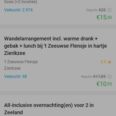
Goes (+2 locaties)
Verkocht: 2.974
€25
Regulier
€15
,50
favorite_border
Wandelarrangement incl. warme drank +
39%
gebak + lunch bij 't Zeeuwse Flensje in hartje
Zierikzee
‘t Zeeuwse Flensje
9.9
star
Zierikzee
Verkocht: 98
€17
,85
Regulier
€10
,95
favorite_border
All-inclusive overnachting(en) voor 2 in
40%
Zeeland