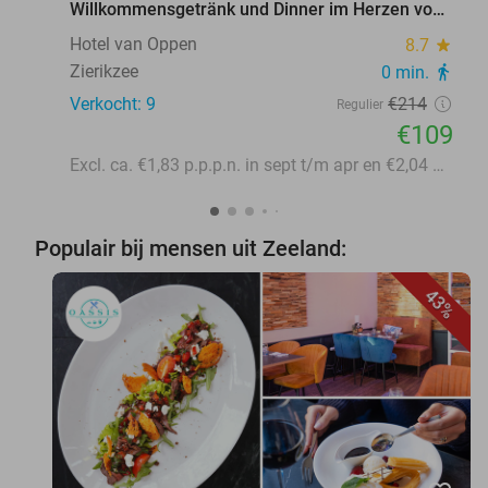
Willkommensgetränk und Dinner im Herzen von
Zierikzee
Hotel van Oppen
8.7
star
Zierikzee
0 min.
directions_walk
Verkocht: 9
€214
Regulier
€109
Excl. ca. €1,83 p.p.p.n. in sept t/m apr en €2,04 p.p.p.n. in mei t/m aug toeristenbelasting
Populair bij mensen uit Zeeland:
43%