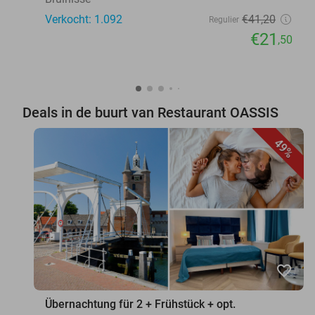
Verkocht: 1.092
€41
,20
Regulier
€21
,50
Deals in de buurt van Restaurant OASSIS
49%
favorite_border
Übernachtung für 2 + Frühstück + opt.