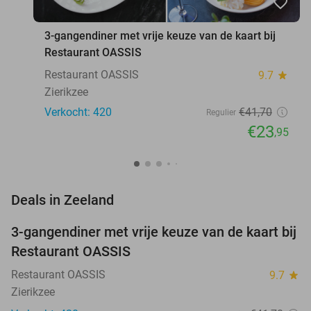
favorite_border
3-gangendiner met vrije keuze van de kaart bij
Restaurant OASSIS
Restaurant OASSIS
9.7
star
Zierikzee
Verkocht: 420
€41
,70
Regulier
€23
,95
favorite_border
Deals in Zeeland
3-gangendiner met vrije keuze van de kaart bij
43%
Restaurant OASSIS
Restaurant OASSIS
9.7
star
Zierikzee