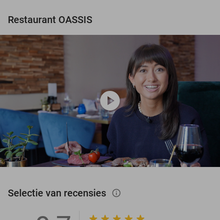
Restaurant OASSIS
play_circle
Selectie van recensies
info_outlined