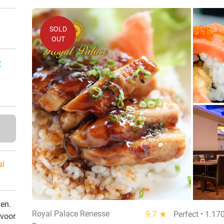
SOLD
OUT
:
al
den.
Royal Palace Renesse
9.7
star
Perfect • 1.17
 voor