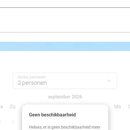
Aantal personen:
2 personen
september 2026
Za
Zo
Ma
Di
Wo
Do
Vr
Za
Zo
Ma
Geen beschikbaarheid
1
2
1
2
3
4
5
6
Helaas, er is geen beschikbaarheid meer