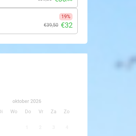
19%
€32
€39
,50
oktober 2026
Di
Wo
Do
Vr
Za
Zo
1
2
3
4