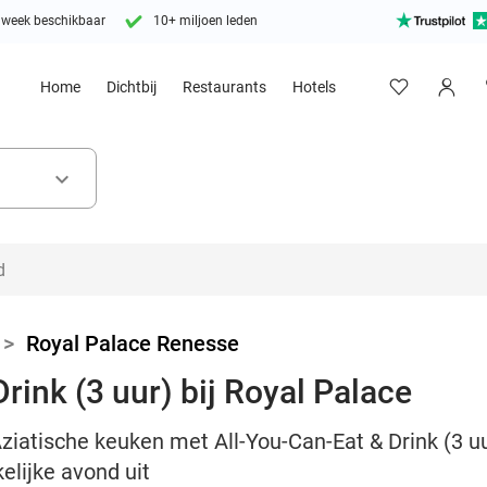
 week beschikbaar
10+ miljoen leden
Home
Dichtbij
Restaurants
Hotels
keyboard_arrow_down
>
Royal Palace Renesse
rink (3 uur) bij Royal Palace
iatische keuken met All-You-Can-Eat & Drink (3 uu
elijke avond uit