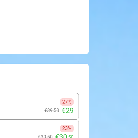
27%
€29
€39
,50
23%
€30
€39
,50
,50