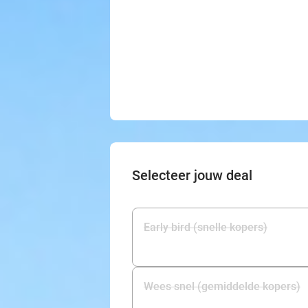
Selecteer jouw deal
Early bird (snelle kopers)
Wees snel (gemiddelde kopers)