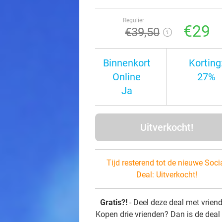
Regulier
€29
€39
,50
Binnenkort
Korting
Online
27%
Ja
Uitverkocht!
Tijd resterend tot de nieuwe Soci
Deal:
Uitverkocht!
Gratis?!
- Deel deze deal met vrien
Kopen drie vrienden? Dan is de deal