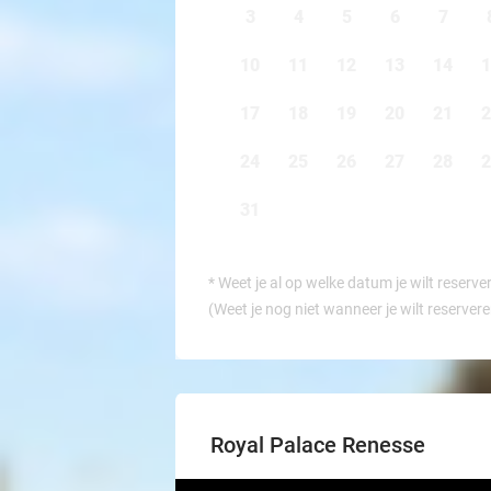
3
4
5
6
7
10
11
12
13
14
1
17
18
19
20
21
2
24
25
26
27
28
2
31
*
Weet je al op welke datum je wilt reserve
(Weet je nog niet wanneer je wilt reserver
Royal Palace Renesse