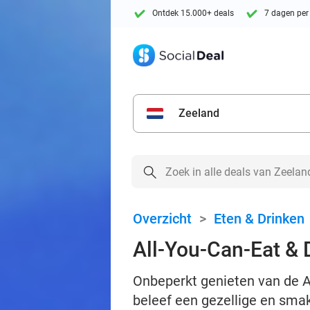
Ontdek 15.000+ deals
7 dagen per
Zeeland
Overzicht
>
Eten & Drinken
All-You-Can-Eat & D
Onbeperkt genieten van de Az
beleef een gezellige en smak