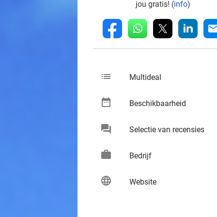
jou gratis! (
info
)
whatsapp
linkedin
fb
mai
list
keybo
Multideal
date_range
keybo
Beschikbaarheid
chat
keybo
Selectie van recensies
work
keybo
Bedrijf
language
keybo
Website