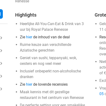
Renesse
l
Highlights
Grote
Heerlijke All-You-Can-Eat & Drink van 3
Gel
uur bij Royal Palace Renesse
11 
Zie
hier
de inhoud van de deal
Res
ard_arrow_right
onli
Ruime keuze aan verschillende
Rese
ard_arrow_right
Aziatische gerechten
ove
Geniet van sushi, teppanyaki, wok,
Nie
ard_arrow_right
oesters en nog veel meer
acti
Inclusief onbeperkt non-alcoholische
of 
ard_arrow_right
dranken
Exc
Zie
hier
de lovende recensies
Vra
ard_arrow_right
Maak kennis met dit gezellige
05
o
restaurant in het centrum van Renesse
De perfecte setting voor een smakelijke