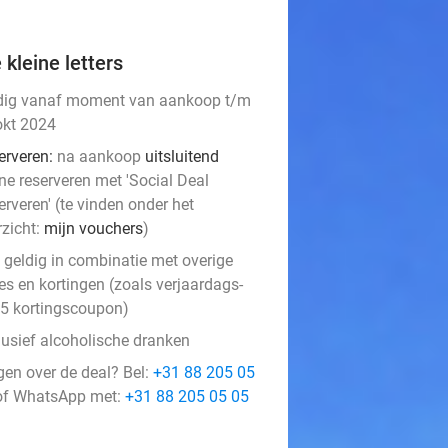
 kleine letters
dig vanaf moment van aankoop t/m
okt 2024
erveren:
na aankoop
uitsluitend
ne reserveren met 'Social Deal
rveren' (te vinden onder het
rzicht:
mijn vouchers
)
t geldig in combinatie met overige
es en kortingen (zoals verjaardags-
€5 kortingscoupon)
lusief alcoholische dranken
gen over de deal? Bel:
+31 88 205 05
f WhatsApp met:
+31 88 205 05 05