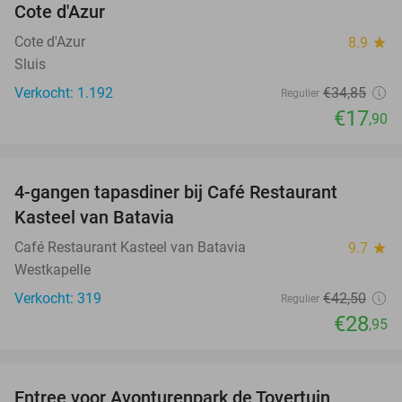
Cote d'Azur
Cote d'Azur
8.9
star
Sluis
Verkocht: 1.192
€34
,85
Regulier
€17
,90
favorite_border
4-gangen tapasdiner bij Café Restaurant
32%
Kasteel van Batavia
Café Restaurant Kasteel van Batavia
9.7
star
Westkapelle
Verkocht: 319
€42
,50
Regulier
€28
,95
favorite_border
Entree voor Avonturenpark de Tovertuin