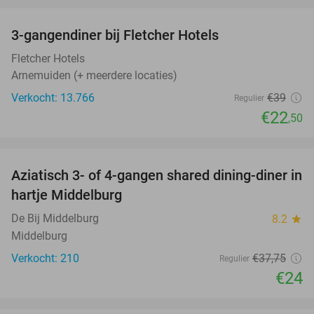
favorite_border
3-gangendiner bij Fletcher Hotels
42%
Fletcher Hotels
Arnemuiden (+ meerdere locaties)
Verkocht: 13.766
€39
Regulier
€22
,50
favorite_border
Aziatisch 3- of 4-gangen shared dining-diner in
36%
hartje Middelburg
De Bij Middelburg
8.2
star
Middelburg
Verkocht: 210
€37
,75
Regulier
€24
favorite_border