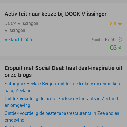
Activiteit naar keuze bij DOCK Vlissingen
27%
DOCK Vlissingen
8.8
star
Vlissingen
Verkocht: 505
€7
,50
Regulier
€5
,50
Eropuit met Social Deal: haal deal-inspiratie uit
onze blogs
Safaripark Beekse Bergen: ontdek de leukste dierenparken
nabij Zeeland
Ontdek voordelig de beste Griekse restaurants in Zeeland
en omgeving
Ontdek voordelig de beste tapasrestaurants in Zeeland en
omgeving