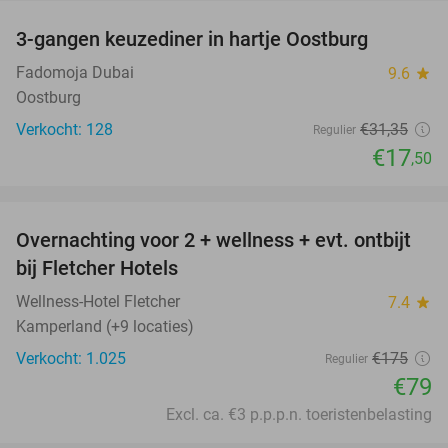
3-gangen keuzediner in hartje Oostburg
44%
Fadomoja Dubai
9.6
star
Oostburg
Verkocht: 128
€31
,35
Regulier
€17
,50
favorite_border
Overnachting voor 2 + wellness + evt. ontbijt
55%
bij Fletcher Hotels
Wellness-Hotel Fletcher
7.4
star
Kamperland (+9 locaties)
Verkocht: 1.025
€175
Regulier
€79
Excl. ca. €3 p.p.p.n. toeristenbelasting
favorite_border