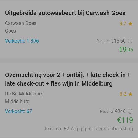
Uitgebreide autowasbeurt bij Carwash Goes
36%
Carwash Goes
9.7
star
Goes
Verkocht: 1.396
€15
,50
Regulier
€9
,95
favorite_border
Overnachting voor 2 + ontbijt + late check-in +
52%
late check-out + fles wijn in Middelburg
De Bij Middelburg
8.2
star
Middelburg
Verkocht: 67
€246
Regulier
€119
Excl. ca. €2,75 p.p.p.n. toeristenbelasting