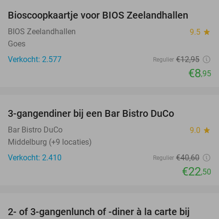
Bioscoopkaartje voor BIOS Zeelandhallen
31%
BIOS Zeelandhallen
9.5
star
Goes
Verkocht: 2.577
€12
,95
Regulier
€8
,95
favorite_border
3-gangendiner bij een Bar Bistro DuCo
45%
Bar Bistro DuCo
9.0
star
Middelburg (+9 locaties)
Verkocht: 2.410
€40
,60
Regulier
€22
,50
favorite_border
2- of 3-gangenlunch of -diner à la carte bij
49%