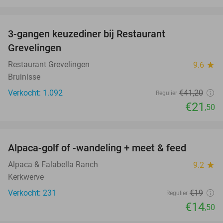
favorite_border
3-gangen keuzediner bij Restaurant
48%
Grevelingen
Restaurant Grevelingen
9.6
star
Bruinisse
Verkocht: 1.092
€41
,20
Regulier
€21
,50
favorite_border
Alpaca-golf of -wandeling + meet & feed
24%
Alpaca & Falabella Ranch
9.2
star
Kerkwerve
Verkocht: 231
€19
Regulier
€14
,50