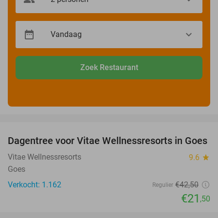
Zoek Restaurant
favorite_border
Dagentree voor Vitae Wellnessresorts in Goes
49%
Vitae Wellnessresorts
9.6
star
Goes
Verkocht: 1.162
€42
,50
Regulier
€21
,50
favorite_border