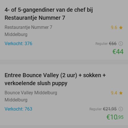
4- of 5-gangendiner van de chef bij
33%
Restaurantje Nummer 7
Restaurantje Nummer 7
9.6
star
Middelburg
Verkocht: 376
€66
Regulier
€44
favorite_border
Entree Bounce Valley (2 uur) + sokken +
50%
verkoelende slush puppy
Bounce Valley Middelburg
9.4
star
Middelburg
Verkocht: 763
€21
,95
Regulier
€10
,95