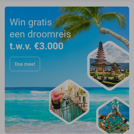
Win gratis
een droomreis
t.w.v. €3.000
Doe mee!