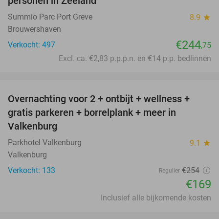
personen in Zeeland
Summio Parc Port Greve
8.9
star
Brouwershaven
€244
Verkocht: 497
,75
Excl. ca. €2,83 p.p.p.n. en €14 p.p. bedlinnen
favorite_border
Overnachting voor 2 + ontbijt + wellness +
33%
gratis parkeren + borrelplank + meer in
Valkenburg
Parkhotel Valkenburg
9.1
star
Valkenburg
Verkocht: 133
€254
Regulier
€169
Inclusief alle bijkomende kosten
favorite_border