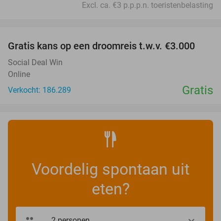
Excl. ca. €3 p.p.p.n. toeristenbelasting
favorite_border
Gratis kans op een droomreis t.w.v. €3.000
Social Deal Win
Online
Gratis
Verkocht: 186.289
Voordelig spontaan uit
eten?