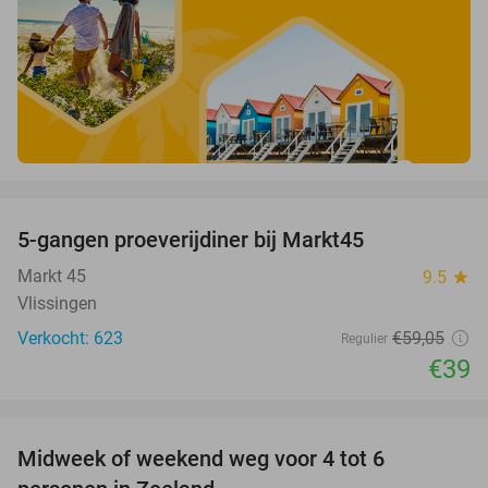
favorite_border
5-gangen proeverijdiner bij Markt45
34%
Markt 45
9.5
star
Vlissingen
Verkocht: 623
€59
,05
Regulier
€39
favorite_border
Midweek of weekend weg voor 4 tot 6