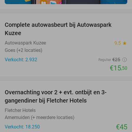
favorite_border
Complete autowasbeurt bij Autowaspark
38%
Kuzee
Autowaspark Kuzee
9.5
star
Goes (+2 locaties)
Verkocht: 2.932
€25
Regulier
€15
,50
favorite_border
Overnachting voor 2 + evt. ontbijt en 3-
gangendiner bij Fletcher Hotels
Fletcher Hotels
Arnemuiden (+ meerdere locaties)
€45
Verkocht: 18.250