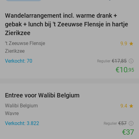
favorite_border
Wandelarrangement incl. warme drank +
39%
NEW
gebak + lunch bij 't Zeeuwse Flensje in hartje
TODAY
Zierikzee
‘t Zeeuwse Flensje
9.9
star
Zierikzee
Verkocht: 70
€17
,85
Regulier
€10
,95
favorite_border
Entree voor Walibi Belgium
35%
Walibi Belgium
9.4
star
Wavre
Verkocht: 3.822
€57
Regulier
€37