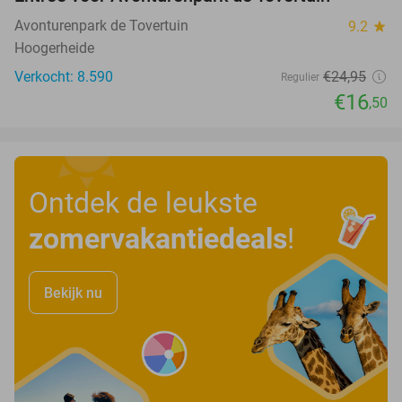
34%
Avonturenpark de Tovertuin
9.2
star
Hoogerheide
Verkocht: 8.590
€24
,95
Regulier
€16
,50
Ontdek de leukste
zomervakantiedeals
!
Bekijk nu