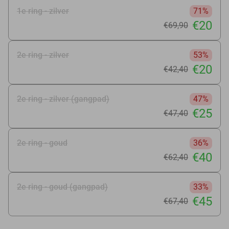
1e ring - zilver
71%
€20
€69
,90
2e ring - zilver
53%
€20
€42
,40
2e ring - zilver (gangpad)
47%
€25
€47
,40
2e ring - goud
36%
€40
€62
,40
2e ring - goud (gangpad)
33%
€45
€67
,40