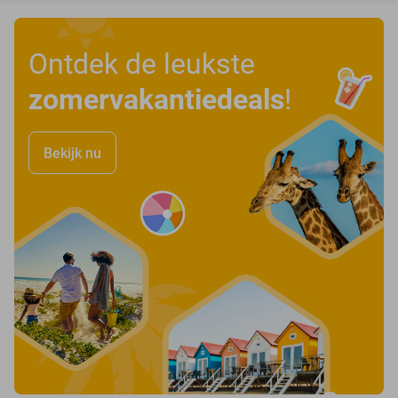
Ontdek de leukste
zomervakantiedeals
!
Bekijk nu