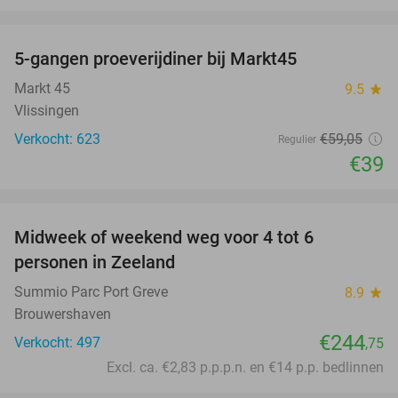
favorite_border
5-gangen proeverijdiner bij Markt45
34%
Markt 45
9.5
star
Vlissingen
Verkocht: 623
€59
,05
Regulier
€39
favorite_border
Midweek of weekend weg voor 4 tot 6
personen in Zeeland
Summio Parc Port Greve
8.9
star
Brouwershaven
€244
Verkocht: 497
,75
Excl. ca. €2,83 p.p.p.n. en €14 p.p. bedlinnen
favorite_border