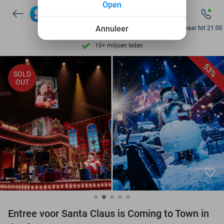
Open
Ontdek 15.000+ deals
7 dagen per week beschikbaar
Annuleer
Bereikbaar tot 21:00
10+ miljoen leden
9,4
op basis van
206.215 reviews
53%
SOLD
Ontdek 15.000+ deals
OUT
7 dagen per week beschikbaar
10+ miljoen leden
favorite_border
Entree voor Santa Claus is Coming to Town in