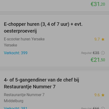
€31
,20
favorite_border
E-chopper huren (3, 4 of 7 uur) + evt.
39%
oesterproeverij
E-scooter huren Yerseke
9.7
star
Yerseke
Verkocht: 399
€35
Regulier
€21
,50
favorite_border
4- of 5-gangendiner van de chef bij
33%
Restaurantje Nummer 7
Restaurantje Nummer 7
9.6
star
Middelburg
Verkocht: 381
€66
Regulier