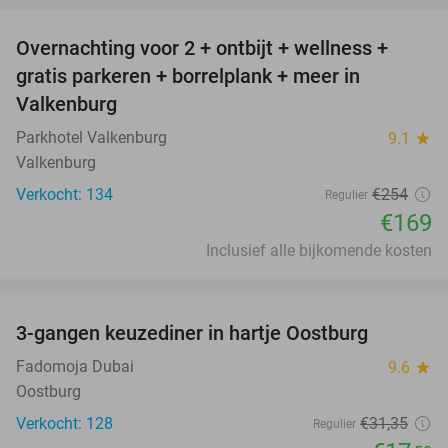
Overnachting voor 2 + ontbijt + wellness +
33%
gratis parkeren + borrelplank + meer in
Valkenburg
Parkhotel Valkenburg
9.1
star
Valkenburg
Verkocht: 134
€254
Regulier
€169
Inclusief alle bijkomende kosten
favorite_border
3-gangen keuzediner in hartje Oostburg
44%
Fadomoja Dubai
9.6
star
Oostburg
Verkocht: 128
€31
,35
Regulier