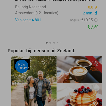
Ballorig Nederland
8.8
star
Amsterdam (+21 locaties)
2 min.
directions_walk
Verkocht: 4.801
€10
,95
Regulier
€7
,50
Populair bij mensen uit Zeeland:
39%
NEW
TODAY
favorite_border