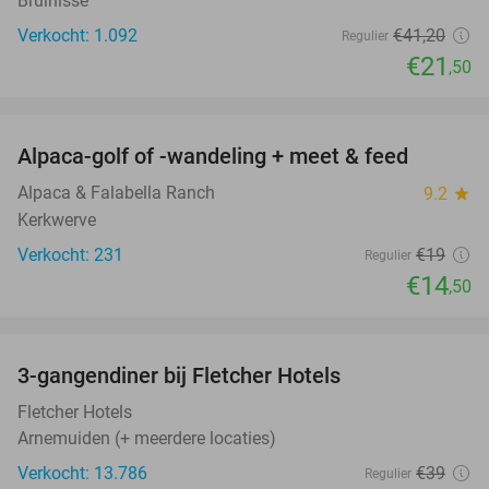
Bruinisse
Verkocht: 1.092
€41
,20
Regulier
€21
,50
favorite_border
Alpaca-golf of -wandeling + meet & feed
24%
Alpaca & Falabella Ranch
9.2
star
Kerkwerve
Verkocht: 231
€19
Regulier
€14
,50
favorite_border
3-gangendiner bij Fletcher Hotels
42%
Fletcher Hotels
Arnemuiden (+ meerdere locaties)
Verkocht: 13.786
€39
Regulier