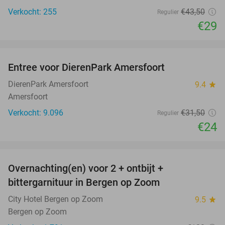
Verkocht: 255
€43
,50
Regulier
€29
favorite_border
Entree voor DierenPark Amersfoort
24%
DierenPark Amersfoort
9.4
star
Amersfoort
Verkocht: 9.096
€31
,50
Regulier
€24
favorite_border
Overnachting(en) voor 2 + ontbijt +
44%
bittergarnituur in Bergen op Zoom
City Hotel Bergen op Zoom
9.5
star
Bergen op Zoom