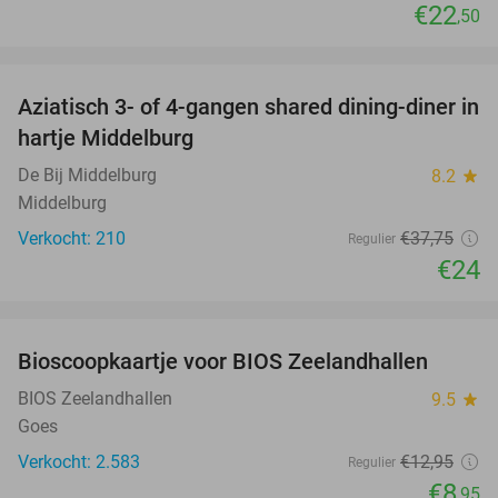
€22
,50
favorite_border
Aziatisch 3- of 4-gangen shared dining-diner in
36%
hartje Middelburg
De Bij Middelburg
8.2
star
Middelburg
Verkocht: 210
€37
,75
Regulier
€24
favorite_border
Bioscoopkaartje voor BIOS Zeelandhallen
31%
BIOS Zeelandhallen
9.5
star
Goes
Verkocht: 2.583
€12
,95
Regulier
€8
,95