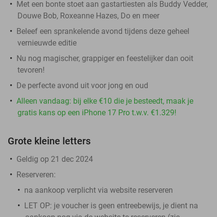
Met een bonte stoet aan gastartiesten als Buddy Vedder,
Douwe Bob, Roxeanne Hazes, Do en meer
Beleef een sprankelende avond tijdens deze geheel
vernieuwde editie
Nu nog magischer, grappiger en feestelijker dan ooit
tevoren!
De perfecte avond uit voor jong en oud
Alleen vandaag: bij elke €10 die je besteedt, maak je
gratis kans op een iPhone 17 Pro t.w.v. €1.329!
Grote kleine letters
Geldig op 21 dec 2024
Reserveren:
na aankoop
verplicht
via website reserveren
LET OP
: je voucher is
geen
entreebewijs
, je dient na