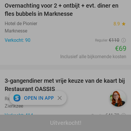
Overnachting voor 2 + ontbijt + evt. diner en
37%
fles bubbels in Marknesse
Hotel de Pionier
8.9
star
Marknesse
Verkocht: 90
€110
Regulier
€69
Inclusief alle bijkomende kosten
favorite_border
3-gangendiner met vrije keuze van de kaart bij
43%
Restaurant OASSIS
close
OPEN IN APP
Restaurant OASSIS
9.7
star
Zierikzee
Verkocht: 414
€41
,70
Regulier
Uitverkocht!
€23
,95