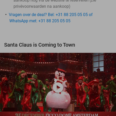
aankoop nog via de website te reserveren (zie
privévoorwaarden na aankoop)
Vragen over de deal? Bel: +31 88 205 05 05 of
WhatsApp met: +31 88 205 05 05
Santa Claus is Coming to Town
play_circle