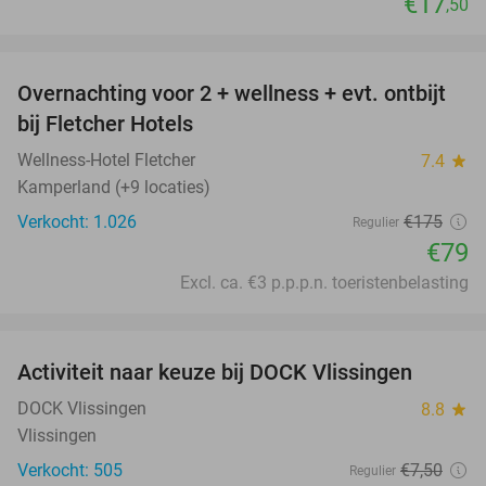
€17
,50
favorite_border
Overnachting voor 2 + wellness + evt. ontbijt
55%
bij Fletcher Hotels
Wellness-Hotel Fletcher
7.4
star
Kamperland (+9 locaties)
Verkocht: 1.026
€175
Regulier
€79
Excl. ca. €3 p.p.p.n. toeristenbelasting
favorite_border
Activiteit naar keuze bij DOCK Vlissingen
27%
DOCK Vlissingen
8.8
star
Vlissingen
Verkocht: 505
€7
,50
Regulier