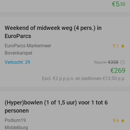
€5
,50
favorite_border
Weekend of midweek weg (4 pers.) in
25%
EuroParcs
EuroParcs Markermeer
9.1
star
Bovenkarspel
Verkocht: 29
€358
Regulier
€269
Excl. €2 p.p.p.n. en bedlinnen €13,50 p.p.
favorite_border
(Hyper)bowlen (1 of 1,5 uur) voor 1 tot 6
33%
personen
Podium19
9.6
star
Middelburg