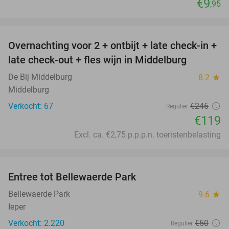
€9
,95
favorite_border
Overnachting voor 2 + ontbijt + late check-in +
52%
late check-out + fles wijn in Middelburg
De Bij Middelburg
8.2
star
Middelburg
Verkocht: 67
€246
Regulier
€119
Excl. ca. €2,75 p.p.p.n. toeristenbelasting
favorite_border
Entree tot Bellewaerde Park
38%
Bellewaerde Park
9.6
star
Ieper
Verkocht: 2.220
€50
Regulier