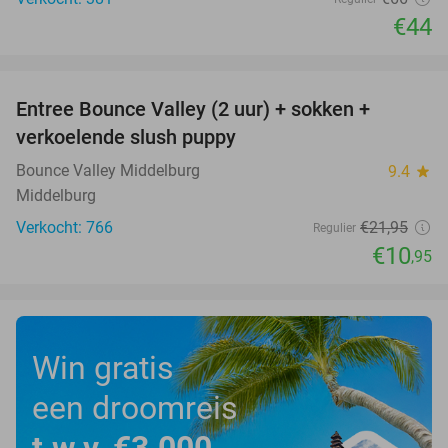
€44
favorite_border
Entree Bounce Valley (2 uur) + sokken +
50%
verkoelende slush puppy
Bounce Valley Middelburg
9.4
star
Middelburg
Verkocht: 766
€21
,95
Regulier
€10
,95
Win gratis
een droomreis