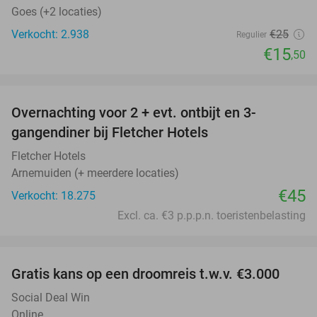
Goes (+2 locaties)
Verkocht: 2.938
€25
Regulier
€15
,50
favorite_border
Overnachting voor 2 + evt. ontbijt en 3-
gangendiner bij Fletcher Hotels
Fletcher Hotels
Arnemuiden (+ meerdere locaties)
€45
Verkocht: 18.275
Excl. ca. €3 p.p.p.n. toeristenbelasting
favorite_border
Gratis kans op een droomreis t.w.v. €3.000
Social Deal Win
Online