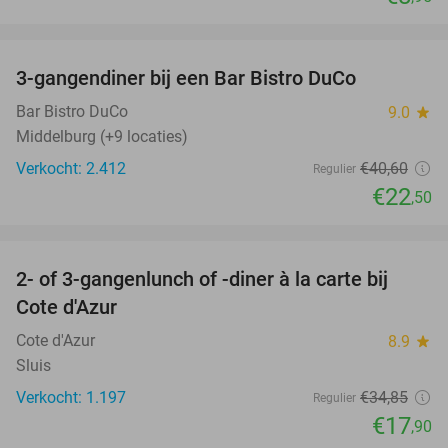
favorite_border
3-gangendiner bij een Bar Bistro DuCo
45%
Bar Bistro DuCo
9.0
star
Middelburg (+9 locaties)
Verkocht: 2.412
€40
,60
Regulier
€22
,50
favorite_border
2- of 3-gangenlunch of -diner à la carte bij
49%
Cote d'Azur
Cote d'Azur
8.9
star
Sluis
Verkocht: 1.197
€34
,85
Regulier
€17
,90