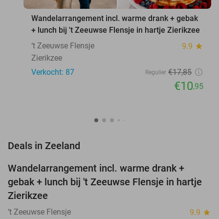
Wandelarrangement incl. warme drank + gebak
+ lunch bij 't Zeeuwse Flensje in hartje Zierikzee
‘t Zeeuwse Flensje
9.9
star
Zierikzee
Verkocht: 87
€17
,85
Regulier
€10
,95
favorite_border
Deals in Zeeland
Wandelarrangement incl. warme drank +
39%
NEW
gebak + lunch bij 't Zeeuwse Flensje in hartje
TODAY
Zierikzee
‘t Zeeuwse Flensje
9.9
star