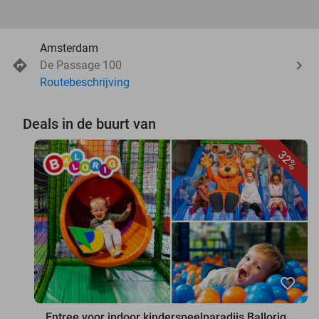
Amsterdam
De Passage 100
Routebeschrijving
Deals in de buurt van
32%
favorite_border
Entree voor indoor kinderspeelparadijs Ballorig