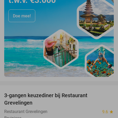
t.w.v. €3.000
Doe mee!
favorite_border
3-gangen keuzediner bij Restaurant
48%
Grevelingen
Restaurant Grevelingen
9.6
star