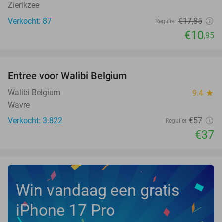
Zierikzee
Verkocht: 87
€17
,85
Regulier
€10
,95
favorite_border
Entree voor Walibi Belgium
35%
Walibi Belgium
9.4
star
Wavre
Verkocht: 3.822
€57
Regulier
€37
Win vandaag een gratis
iPhone 17 Pro