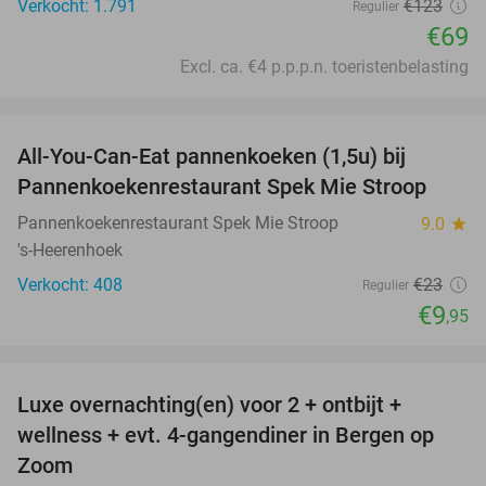
Verkocht: 1.791
€123
Regulier
€69
Excl. ca. €4 p.p.p.n. toeristenbelasting
favorite_border
All-You-Can-Eat pannenkoeken (1,5u) bij
57%
Pannenkoekenrestaurant Spek Mie Stroop
Pannenkoekenrestaurant Spek Mie Stroop
9.0
star
's-Heerenhoek
Verkocht: 408
€23
Regulier
€9
,95
favorite_border
Luxe overnachting(en) voor 2 + ontbijt +
38%
wellness + evt. 4-gangendiner in Bergen op
Zoom