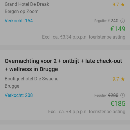
Grand Hotel De Draak
9.7
star
Bergen op Zoom
Verkocht: 154
€240
Regulier
€149
Excl. ca. €3,34 p.p.p.n. toeristenbelasting
favorite_border
Overnachting voor 2 + ontbijt + late check-out
34%
+ wellness in Brugge
Boutiquehotel Die Swaene
9.7
star
Brugge
Verkocht: 208
€280
Regulier
€185
Excl. ca. €4 p.p.p.n. toeristenbelasting
favorite_border