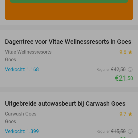
favorite_border
Dagentree voor Vitae Wellnessresorts in Goes
49%
Vitae Wellnessresorts
9.6
star
Goes
Verkocht: 1.168
€42
,50
Regulier
€21
,50
favorite_border
Uitgebreide autowasbeurt bij Carwash Goes
36%
Carwash Goes
9.7
star
Goes
Verkocht: 1.399
€15
,50
Regulier