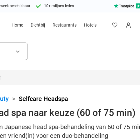
 week beschikbaar
10+ miljoen leden
Home
Dichtbij
Restaurants
Hotels
keyboard_arrow_down
uty
>
Selfcare Headspa
d spa naar keuze (60 of 75 min)
en Japanese head spa-behandeling van 60 of 75 mi
n vriend(in) voor een duo-behandeling