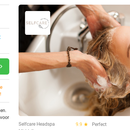
:
gate_next
e
!
den.
 voor
Selfcare Headspa
9.9
star
Perfect