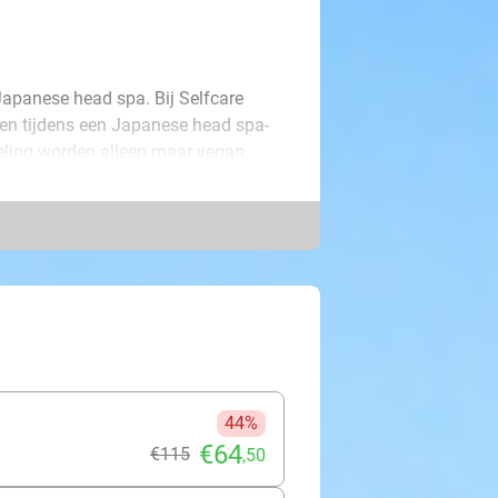
Japanese head spa. Bij Selfcare
gen tijdens een Japanese head spa-
eling worden alleen maar vegan
 helpt je lichaam tot rust te
waardoor je hoofdhuid beter gevoed
 spa van 75 minuten is inclusief een
 vriend(in) voor een duo-
annende massage van je schouders,
an me-time en ontdek hoe fijn deze
44%
€64
€115
,50