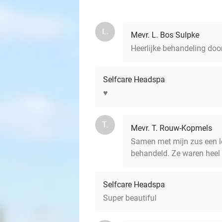
L.
Mevr. L. Bos Sulpke
Heerlijke behandeling door
Selfcare Headspa
♥️
T.
Mevr. T. Rouw-Kopmels
Samen met mijn zus een l
behandeld. Ze waren heel v
Selfcare Headspa
Super beautiful