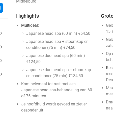
Middelburg
l
Highlights
Grote
Multideal:
Gel
15 
ard_arrow_right
Japanese head spa (60 min) €64,50
Gel
Japanese head spa + stoomkap en
zat
ard_arrow_right
conditioner (75 min) €74,50
Op 
Japanese duo-head spa (60 min)
beh
ard_arrow_right
€124,50
Res
Japanese duo-head spa + stoomkap
ard_arrow_right
res
en conditioner (75 min) €134,50
Dea
Kom helemaal tot rust met een
Max
Japanese head spa-behandeling van 60
mee
of 75 minuten
Dra
Je hoofdhuid wordt gevoed en ziet er
naa
gezonder uit