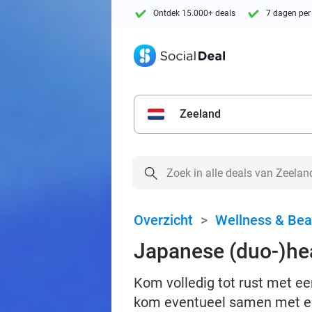
Ontdek 15.000+ deals
7 dagen per
Zeeland
Overzicht
>
Wellness & Bea
Japanese (duo-)hea
Kom volledig tot rust met e
kom eventueel samen met ee