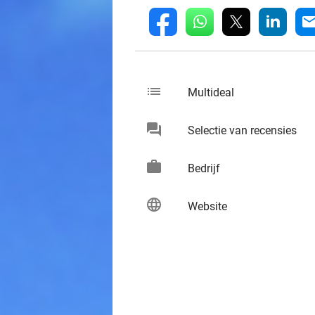
whatsapp
linkedin
fb
mai
list
keybo
Multideal
chat
keybo
Selectie van recensies
work
keybo
Bedrijf
language
keybo
Website