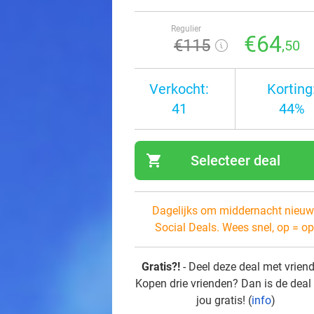
Regulier
€64
€115
,50
Verkocht:
Korting
41
44%
shopping_cart
Selecteer deal
navi
Dagelijks om middernacht nieuw
Social Deals. Wees snel, op = op
Gratis?!
- Deel deze deal met vrien
Kopen drie vrienden? Dan is de deal
jou gratis! (
info
)