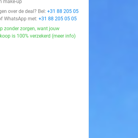
n make-up
gen over de deal? Bel:
+31 88 205 05
f WhatsApp met:
+31 88 205 05 05
p zonder zorgen, want jouw
koop is 100% verzekerd (meer info)