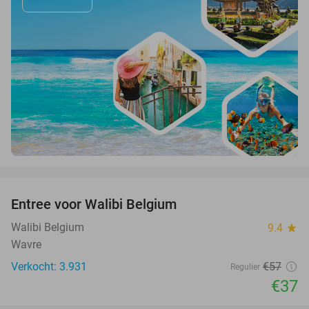
favorite_border
Entree voor Walibi Belgium
35%
Walibi Belgium
9.4
star
Wavre
Verkocht: 3.931
€57
Regulier
€37
favorite_border