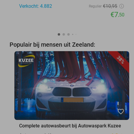
Verkocht: 4.882
€10
,95
Regulier
€7
,50
Populair bij mensen uit Zeeland:
38%
favorite_border
Complete autowasbeurt bij Autowaspark Kuzee