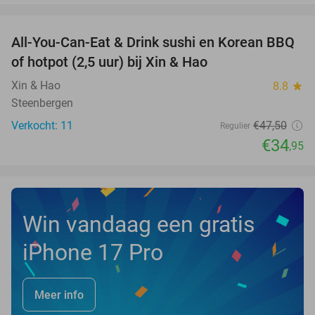
favorite_border
All-You-Can-Eat & Drink sushi en Korean BBQ
26%
NEW
of hotpot (2,5 uur) bij Xin & Hao
TODAY
Xin & Hao
8.8
star
Steenbergen
Verkocht: 11
€47
,50
Regulier
€34
,95
Win vandaag een gratis
iPhone 17 Pro
Meer info