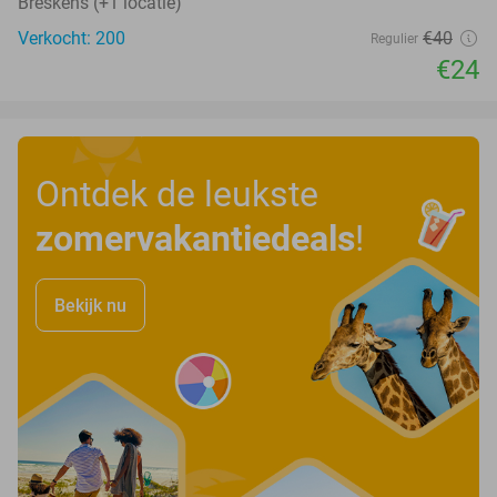
Breskens (+1 locatie)
Verkocht: 200
€40
Regulier
€24
Ontdek de leukste
zomervakantiedeals
!
Bekijk nu