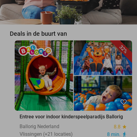
Deals in de buurt van
32%
favorite_border
Entree voor indoor kinderspeelparadijs Ballorig
Ballorig Nederland
8.8
star
Vlissingen (+21 locaties)
8 min.
directions_walk