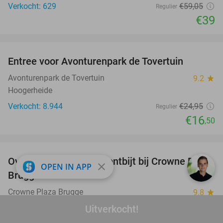
Verkocht: 629
€59
,05
Regulier
€39
favorite_border
Entree voor Avonturenpark de Tovertuin
34%
Avonturenpark de Tovertuin
9.2
star
Hoogerheide
Verkocht: 8.944
€24
,95
Regulier
€16
,50
favorite_border
Overnachting voor 2 + ontbijt bij Crowne Plaza
44%
close
OPEN IN APP
Brugge
Crowne Plaza Brugge
9.8
star
Brugge
Uitverkocht!
Verkocht: 346
€318
Regulier