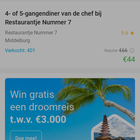
4- of 5-gangendiner van de chef bij
33%
Restaurantje Nummer 7
Restaurantje Nummer 7
9.6
star
Middelburg
Verkocht: 401
€66
Regulier
€44
Win gratis
een droomreis
t.w.v. €3.000
Doe mee!