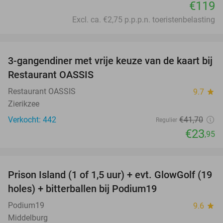
€119
Excl. ca. €2,75 p.p.p.n. toeristenbelasting
favorite_border
3-gangendiner met vrije keuze van de kaart bij
43%
Restaurant OASSIS
Restaurant OASSIS
9.7
star
Zierikzee
Verkocht: 442
€41
,70
Regulier
€23
,95
favorite_border
Prison Island (1 of 1,5 uur) + evt. GlowGolf (19
36%
holes) + bitterballen bij Podium19
Podium19
9.6
star
Middelburg