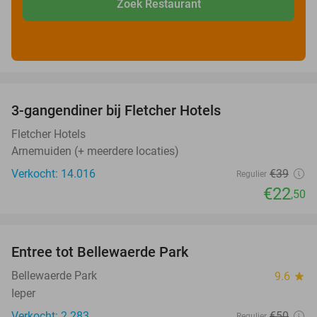
Zoek Restaurant
favorite_border
3-gangendiner bij Fletcher Hotels
42%
Fletcher Hotels
Arnemuiden (+ meerdere locaties)
Verkocht: 14.016
€39
Regulier
€22
,50
favorite_border
Entree tot Bellewaerde Park
38%
Bellewaerde Park
9.6
star
Ieper
Verkocht: 2.283
€50
Regulier