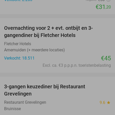
€31
,20
favorite_border
Overnachting voor 2 + evt. ontbijt en 3-
gangendiner bij Fletcher Hotels
Fletcher Hotels
Arnemuiden (+ meerdere locaties)
€45
Verkocht: 18.511
Excl. ca. €3 p.p.p.n. toeristenbelasting
favorite_border
3-gangen keuzediner bij Restaurant
48%
Grevelingen
Restaurant Grevelingen
9.6
star
Bruinisse