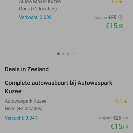
Autowaspark Kuzee
9.5
star
Goes (+2 locaties)
Verkocht: 3.039
€25
Regulier
€15
,50
favorite_border
Deals in Zeeland
Complete autowasbeurt bij Autowaspark
38%
Kuzee
Autowaspark Kuzee
9.5
star
Goes (+2 locaties)
Verkocht: 3.041
€25
Regulier
€15
,50