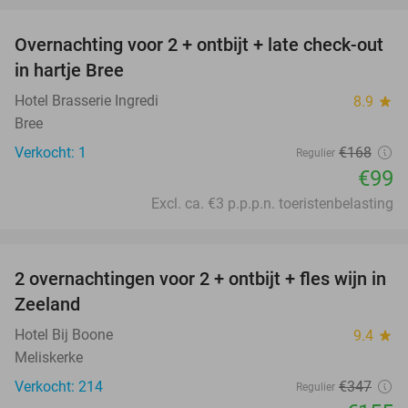
Overnachting voor 2 + ontbijt + late check-out
41%
NEW
in hartje Bree
TODAY
Hotel Brasserie Ingredi
8.9
star
Bree
Verkocht: 1
€168
Regulier
€99
Excl. ca. €3 p.p.p.n. toeristenbelasting
favorite_border
2 overnachtingen voor 2 + ontbijt + fles wijn in
55%
Zeeland
Hotel Bij Boone
9.4
star
Meliskerke
Verkocht: 214
€347
Regulier