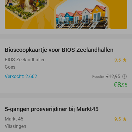
favorite_border
Bioscoopkaartje voor BIOS Zeelandhallen
31%
BIOS Zeelandhallen
9.5
star
Goes
Verkocht: 2.662
€12
,95
Regulier
€8
,95
favorite_border
5-gangen proeverijdiner bij Markt45
34%
Markt 45
9.5
star
Vlissingen