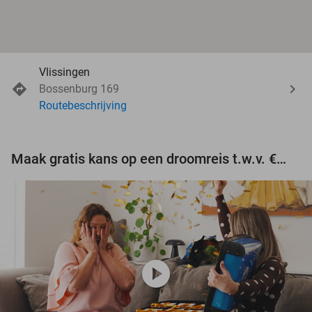
Vlissingen
Bossenburg 169
Routebeschrijving
Maak gratis kans op een droomreis t.w.v. €3.000!
play_circle