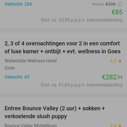
Verkocht: 266
€206
Regulier
€85
Excl. ca. €3,95 p.p.p.n. toeristenbelasting
favorite_border
2, 3 of 4 overnachtingen voor 2 in een comfort
of luxe kamer + ontbijt + evt. wellness in Goes
Waterstate Wellness Hotel
9.3
star
Goes
€282
Verkocht: 65
,94
Excl. ca. €1,65 p.p.p.n. toeristenbelasting
favorite_border
Entree Bounce Valley (2 uur) + sokken +
50%
verkoelende slush puppy
Bounce Valley Middelburg
9.4
star