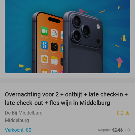
favorite_border
Overnachting voor 2 + ontbijt + late check-in +
52%
late check-out + fles wijn in Middelburg
De Bij Middelburg
8.2
star
Middelburg
Verkocht: 80
€246
Regulier