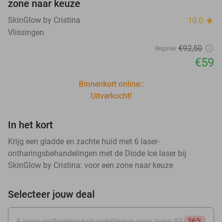
zone naar keuze
SkinGlow by Cristina
10.0
star
Vlissingen
€92
,50
Regulier
€59
Binnenkort online::
Uitverkocht!
In het kort
Krijg een gladde en zachte huid met 6 laser-
ontharingsbehandelingen met de Diode Ice laser bij
SkinGlow by Cristina: voor een zone naar keuze
Selecteer jouw deal
6 laser-ontharingsbehandelingen voor zone XS
36%