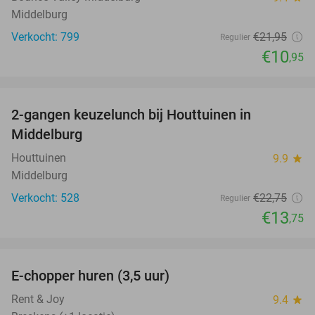
Middelburg
Verkocht: 799
€21
,95
Regulier
€10
,95
favorite_border
2-gangen keuzelunch bij Houttuinen in
40%
Middelburg
Houttuinen
9.9
star
Middelburg
Verkocht: 528
€22
,75
Regulier
€13
,75
favorite_border
E-chopper huren (3,5 uur)
40%
Rent & Joy
9.4
star