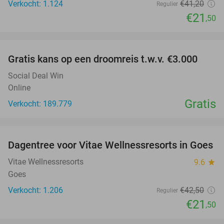
Verkocht: 1.124
€41
,20
Regulier
€21
,50
favorite_border
Gratis kans op een droomreis t.w.v. €3.000
Social Deal Win
Online
Gratis
Verkocht: 189.779
favorite_border
Dagentree voor Vitae Wellnessresorts in Goes
49%
Vitae Wellnessresorts
9.6
star
Goes
Verkocht: 1.206
€42
,50
Regulier
€21
,50
favorite_border