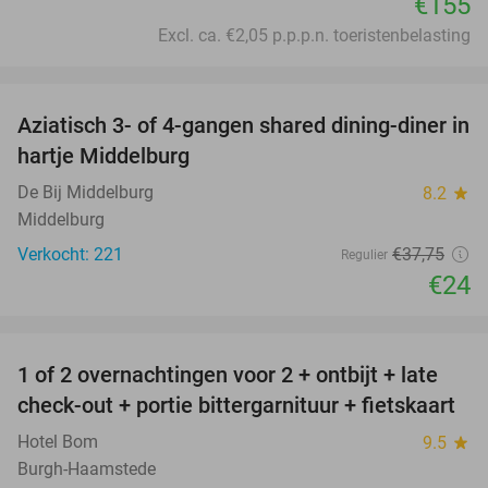
€155
Excl. ca. €2,05 p.p.p.n. toeristenbelasting
favorite_border
Aziatisch 3- of 4-gangen shared dining-diner in
36%
hartje Middelburg
De Bij Middelburg
8.2
star
Middelburg
Verkocht: 221
€37
,75
Regulier
€24
favorite_border
1 of 2 overnachtingen voor 2 + ontbijt + late
59%
check-out + portie bittergarnituur + fietskaart
Hotel Bom
9.5
star
Burgh-Haamstede