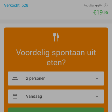
Verkocht: 528
€31
Regulier
€19
,95
Voordelig spontaan uit
eten?