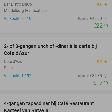
Bar Bistro DuCo
9.0
star
Middelburg (+9 locaties)
Verkocht: 2.410
€40
,60
Regulier
€22
,50
favorite_border
2- of 3-gangenlunch of -diner à la carte bij
49%
Cote d'Azur
Cote d'Azur
8.9
star
Sluis
Verkocht: 1.192
€34
,85
Regulier
€17
,90
favorite_border
4-gangen tapasdiner bij Café Restaurant
32%
Kasteel van Batavia