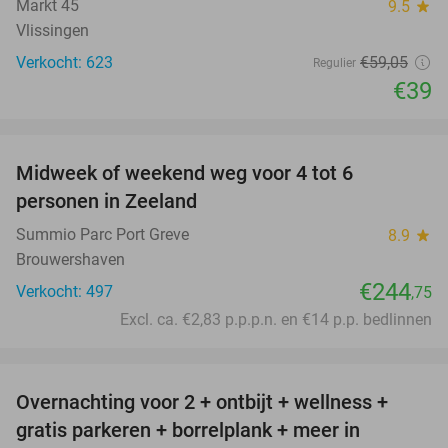
Markt 45
9.5
star
Vlissingen
Verkocht: 623
€59
,05
Regulier
€39
favorite_border
Midweek of weekend weg voor 4 tot 6
personen in Zeeland
Summio Parc Port Greve
8.9
star
Brouwershaven
€244
Verkocht: 497
,75
Excl. ca. €2,83 p.p.p.n. en €14 p.p. bedlinnen
favorite_border
Overnachting voor 2 + ontbijt + wellness +
33%
gratis parkeren + borrelplank + meer in