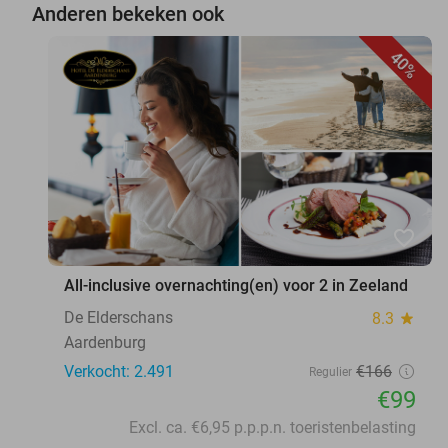
Anderen bekeken ook
40%
favorite_border
All-inclusive overnachting(en) voor 2 in Zeeland
De Elderschans
8.3
star
Aardenburg
Verkocht: 2.491
€166
Regulier
€99
Excl. ca. €6,95 p.p.p.n. toeristenbelasting