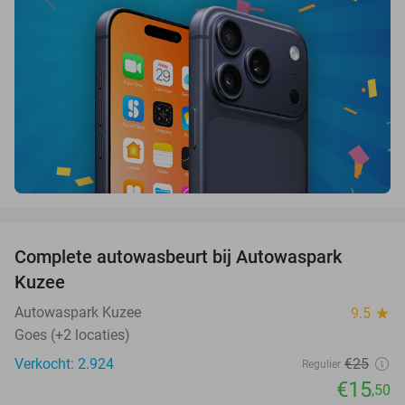
favorite_border
Complete autowasbeurt bij Autowaspark
38%
Kuzee
Autowaspark Kuzee
9.5
star
Goes (+2 locaties)
Verkocht: 2.924
€25
Regulier
€15
,50