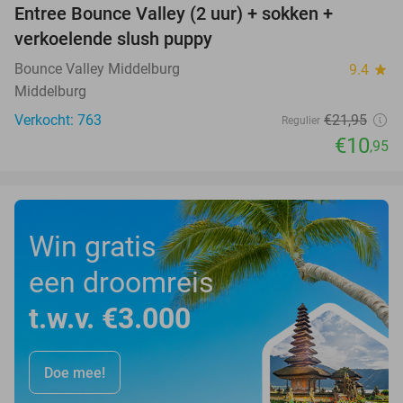
Entree Bounce Valley (2 uur) + sokken +
50%
verkoelende slush puppy
Bounce Valley Middelburg
9.4
star
Middelburg
Verkocht: 763
€21
,95
Regulier
€10
,95
Win gratis
een droomreis
t.w.v. €3.000
Doe mee!