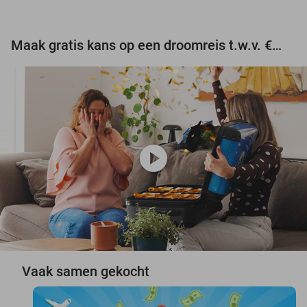
Maak gratis kans op een droomreis t.w.v. €3.000!
play_circle
Vaak samen gekocht