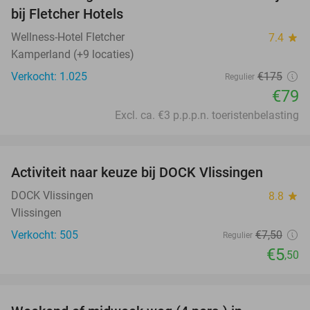
bij Fletcher Hotels
Wellness-Hotel Fletcher
7.4
star
Kamperland (+9 locaties)
Verkocht: 1.025
€175
Regulier
€79
Excl. ca. €3 p.p.p.n. toeristenbelasting
favorite_border
Activiteit naar keuze bij DOCK Vlissingen
27%
DOCK Vlissingen
8.8
star
Vlissingen
Verkocht: 505
€7
,50
Regulier
€5
,50
favorite_border