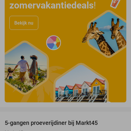
zomervakantiedeals
!
Bekijk nu
favorite_border
5-gangen proeverijdiner bij Markt45
34%