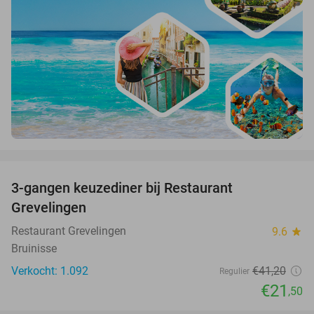
favorite_border
3-gangen keuzediner bij Restaurant
48%
Grevelingen
Restaurant Grevelingen
9.6
star
Bruinisse
Verkocht: 1.092
€41
,20
Regulier
€21
,50
favorite_border