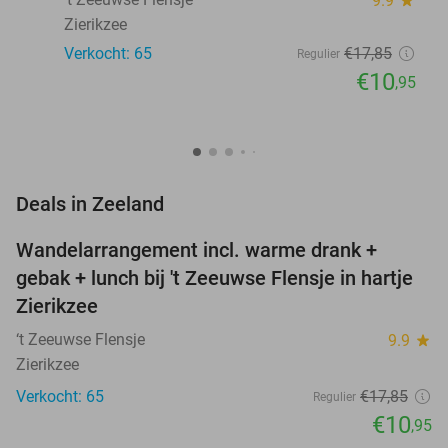
9.9
star
Zierikzee
Verkocht: 65
€17
,85
Regulier
€10
,95
favorite_border
Deals in Zeeland
Wandelarrangement incl. warme drank +
39%
NEW
gebak + lunch bij 't Zeeuwse Flensje in hartje
TODAY
Zierikzee
‘t Zeeuwse Flensje
9.9
star
Zierikzee
Verkocht: 65
€17
,85
Regulier
€10
,95