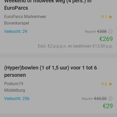
Weekend of midweek weg (4 pers.) in
25%
EuroParcs
EuroParcs Markermeer
9.1
star
Bovenkarspel
Verkocht: 29
€358
Regulier
€269
Excl. €2 p.p.p.n. en bedlinnen €13,50 p.p.
favorite_border
(Hyper)bowlen (1 of 1,5 uur) voor 1 tot 6
33%
personen
Podium19
9.6
star
Middelburg
Verkocht: 256
€43
,50
Regulier
€29
favorite_border