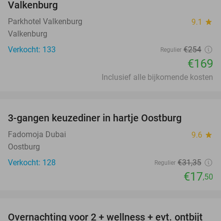
Valkenburg
Parkhotel Valkenburg
9.1
star
Valkenburg
Verkocht: 133
€254
Regulier
€169
Inclusief alle bijkomende kosten
favorite_border
3-gangen keuzediner in hartje Oostburg
44%
Fadomoja Dubai
9.6
star
Oostburg
Verkocht: 128
€31
,35
Regulier
€17
,50
favorite_border
Overnachting voor 2 + wellness + evt. ontbijt
55%