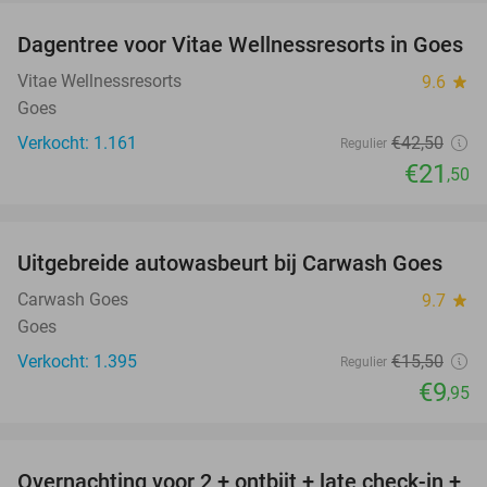
Dagentree voor Vitae Wellnessresorts in Goes
49%
Vitae Wellnessresorts
9.6
star
Goes
Verkocht: 1.161
€42
,50
Regulier
€21
,50
favorite_border
Uitgebreide autowasbeurt bij Carwash Goes
36%
Carwash Goes
9.7
star
Goes
Verkocht: 1.395
€15
,50
Regulier
€9
,95
favorite_border
Overnachting voor 2 + ontbijt + late check-in +