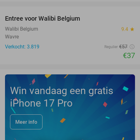
favorite_border
Entree voor Walibi Belgium
35%
Walibi Belgium
9.4
star
Wavre
Verkocht: 3.819
€57
Regulier
€37
Win vandaag een gratis
iPhone 17 Pro
Meer info