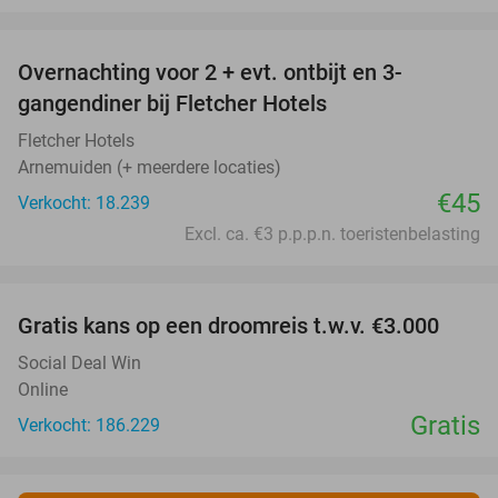
favorite_border
Overnachting voor 2 + evt. ontbijt en 3-
gangendiner bij Fletcher Hotels
Fletcher Hotels
Arnemuiden (+ meerdere locaties)
€45
Verkocht: 18.239
Excl. ca. €3 p.p.p.n. toeristenbelasting
favorite_border
Gratis kans op een droomreis t.w.v. €3.000
Social Deal Win
Online
Gratis
Verkocht: 186.229