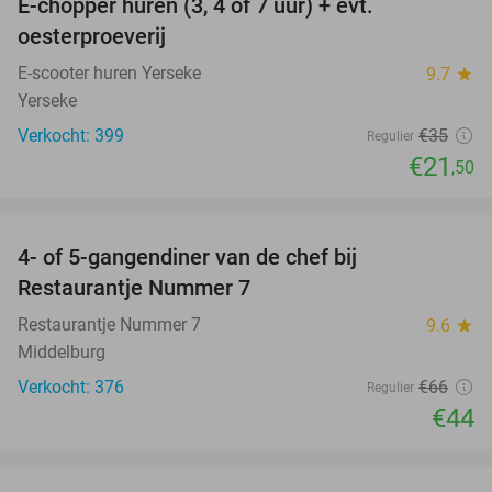
E-chopper huren (3, 4 of 7 uur) + evt.
39%
oesterproeverij
E-scooter huren Yerseke
9.7
star
Yerseke
Verkocht: 399
€35
Regulier
€21
,50
favorite_border
4- of 5-gangendiner van de chef bij
33%
Restaurantje Nummer 7
Restaurantje Nummer 7
9.6
star
Middelburg
Verkocht: 376
€66
Regulier
€44
favorite_border