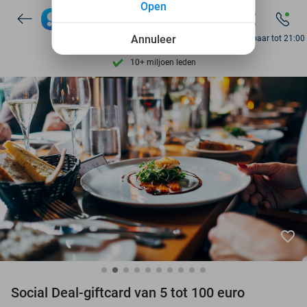
Open
Ontdek 15.000+ deals
7 dagen per week beschikbaar
Annuleer
Bereikbaar tot 21:00
10+ miljoen leden
9,4
op basis van
206.187 reviews
Ontdek 15.000+ deals
7 dagen per week beschikbaar
10+ miljoen leden
favorite_border
Social Deal-giftcard van 5 tot 100 euro