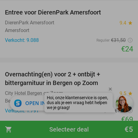
Entree voor DierenPark Amersfoort
24%
DierenPark Amersfoort
9.4
star
Amersfoort
Verkocht: 9.088
€31
,50
Regulier
€24
favorite_border
Overnachting(en) voor 2 + ontbijt +
44%
bittergarnituur in Bergen op Zoom
City Hotel Bergen op Zoom
9.5
star
Bergen op Zoom
close
OPEN IN APP
Verkocht: 1.791
€123
Regulier
€69
€5
Excl. ca. €4 p.p.p.n. toeristenbelasting
shopping_cart
Selecteer deal