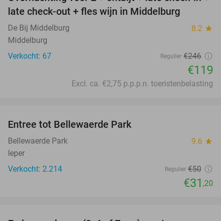
52%
late check-out + fles wijn in Middelburg
De Bij Middelburg
8.2
star
Middelburg
Verkocht: 67
€246
Regulier
€119
Excl. ca. €2,75 p.p.p.n. toeristenbelasting
favorite_border
Entree tot Bellewaerde Park
38%
Bellewaerde Park
9.6
star
Ieper
Verkocht: 2.214
€50
Regulier
€31
,20
favorite_border