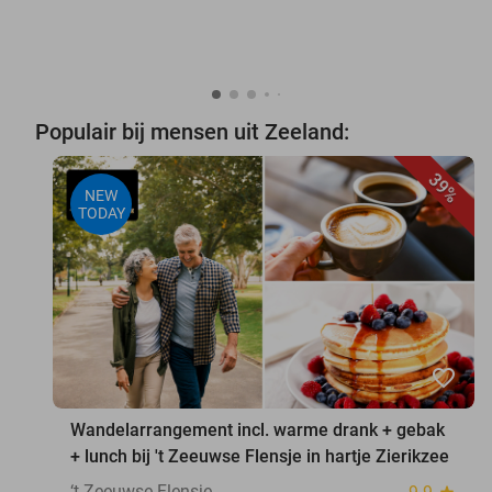
Populair bij mensen uit Zeeland:
39%
NEW
TODAY
favorite_border
Wandelarrangement incl. warme drank + gebak
+ lunch bij 't Zeeuwse Flensje in hartje Zierikzee
‘t Zeeuwse Flensje