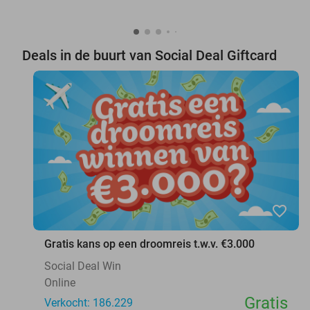
Deals in de buurt van Social Deal Giftcard
favorite_border
Gratis kans op een droomreis t.w.v. €3.000
Social Deal Win
Online
Gratis
Verkocht: 186.229