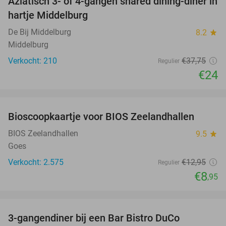
Aziatisch 3- of 4-gangen shared dining-diner in
36%
hartje Middelburg
De Bij Middelburg
8.2
star
Middelburg
Verkocht: 210
€37
,75
Regulier
€24
favorite_border
Bioscoopkaartje voor BIOS Zeelandhallen
31%
BIOS Zeelandhallen
9.5
star
Goes
Verkocht: 2.575
€12
,95
Regulier
€8
,95
favorite_border
3-gangendiner bij een Bar Bistro DuCo
45%