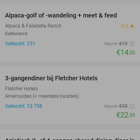
Alpaca-golf of -wandeling + meet & feed
24%
Alpaca & Falabella Ranch
9.2
star
Kerkwerve
Verkocht: 231
€19
Regulier
€14
,50
favorite_border
3-gangendiner bij Fletcher Hotels
42%
Fletcher Hotels
Arnemuiden (+ meerdere locaties)
Verkocht: 13.758
€39
Regulier
€22
,50
favorite_border