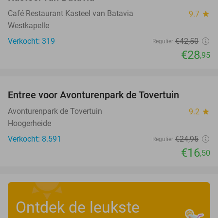
Café Restaurant Kasteel van Batavia
9.7
star
Westkapelle
Verkocht: 319
€42
,50
Regulier
€28
,95
favorite_border
Entree voor Avonturenpark de Tovertuin
34%
Avonturenpark de Tovertuin
9.2
star
Hoogerheide
Verkocht: 8.591
€24
,95
Regulier
€16
,50
Ontdek de leukste