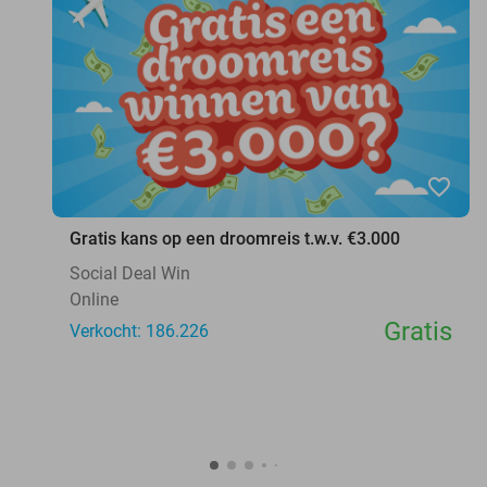
favorite_border
Gratis kans op een droomreis t.w.v. €3.000
Social Deal Win
Online
Gratis
Verkocht: 186.226