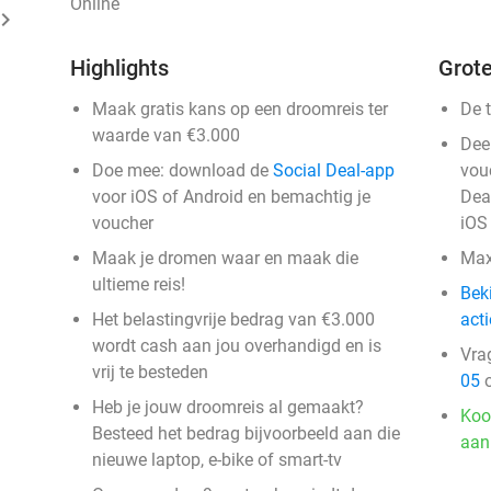
Online
ard_arrow_right
Highlights
Grote
Maak gratis kans op een droomreis ter
De 
waarde van €3.000
Dee
Doe mee: download de
Social Deal-app
vou
voor iOS of Android en bemachtig je
Dea
voucher
iOS
Maak je dromen waar en maak die
Max
ultieme reis!
Bek
Het belastingvrije bedrag van €3.000
acti
wordt cash aan jou overhandigd en is
Vra
vrij te besteden
05
o
Heb je jouw droomreis al gemaakt?
Koo
Besteed het bedrag bijvoorbeeld aan die
aan
nieuwe laptop, e-bike of smart-tv