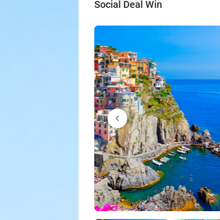
Social Deal Win
chevron_left