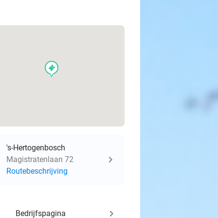
events
's-Hertogenbosch
Magistratenlaan 72
Routebeschrijving
keyboard_arrow_right
Bedrijfspagina