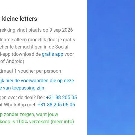
 kleine letters
trekking vindt plaats op 9 sep 2026
lname alleen mogelijk door je gratis
cher te bemachtigen in de Social
l-app (download de
gratis app
voor
 of Android)
imaal 1 voucher per persoon
ijk hier de voorwaarden die op deze
e van toepassing zijn
gen over de deal? Bel:
+31 88 205 05
f WhatsApp met:
+31 88 205 05 05
p zonder zorgen, want jouw
koop is 100% verzekerd (meer info)