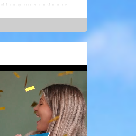
t briesje en een cocktail in de
 met dromen en maak jouw dromen
ltieme droomreis ter waarde van maar
cial Deal-app. Download de
gratis
ije bedrag wordt persoonlijk aan je
e het bedrag besteedt. Een maand
een spannende trektocht door de
de loting plaats en wordt het