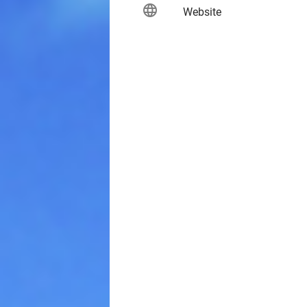
language
keybo
Website