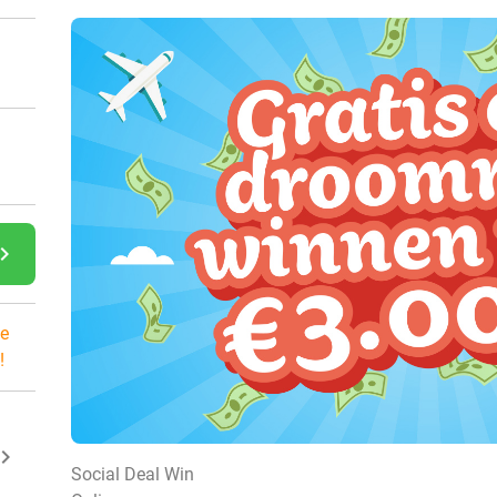
gate_next
e
!
ard_arrow_right
Social Deal Win