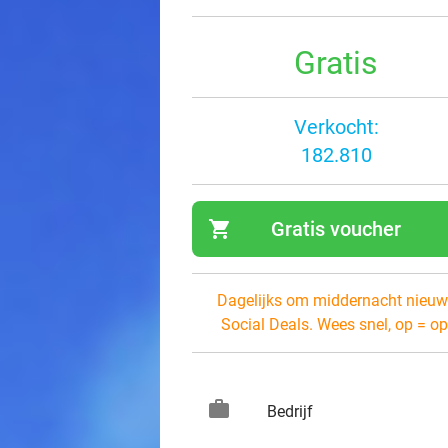
Gratis
Verkocht:
182.810
shopping_cart
Gratis voucher
navi
Dagelijks om middernacht nieuw
Social Deals. Wees snel, op = op
work
keybo
Bedrijf