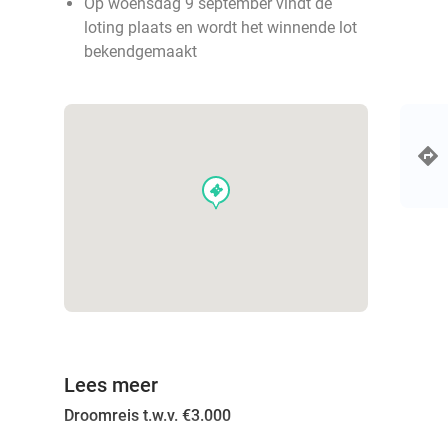
Op woensdag 9 september vindt de
loting plaats en wordt het winnende lot
bekendgemaakt
events
Lees meer
Droomreis t.w.v. €3.000