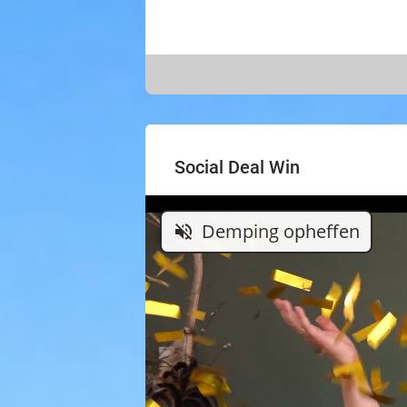
Social Deal Win
Demping opheffen
volume_off